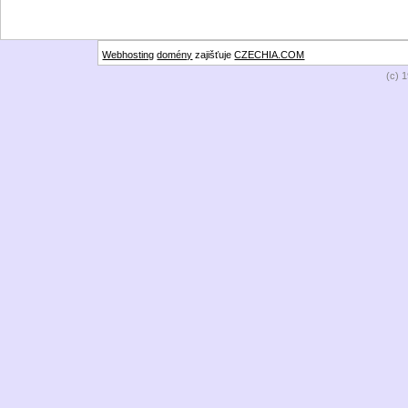
Webhosting
domény
zajišťuje
CZECHIA.COM
(c) 