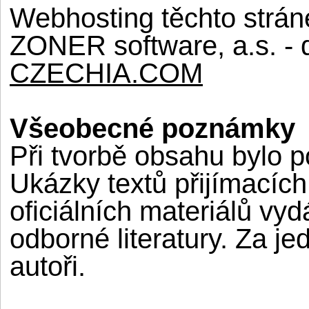
Webhosting těchto strán
ZONER software, a.s. - d
CZECHIA.COM
Všeobecné poznámky
Při tvorbě obsahu bylo po
Ukázky textů přijímacíc
oficiálních materiálů vy
odborné literatury. Za jed
autoři.