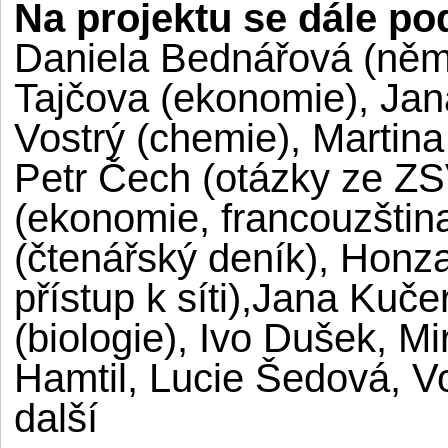
Na projektu se dále pod
Daniela Bednářová (němč
Tajčova (ekonomie), Ja
Vostrý (chemie), Martina
Petr Čech (otázky ze ZS
(ekonomie, francouzštin
(čtenářský deník), Honz
přístup k síti),Jana Kuč
(biologie), Ivo Dušek, M
Hamtil, Lucie Šedová, V
další