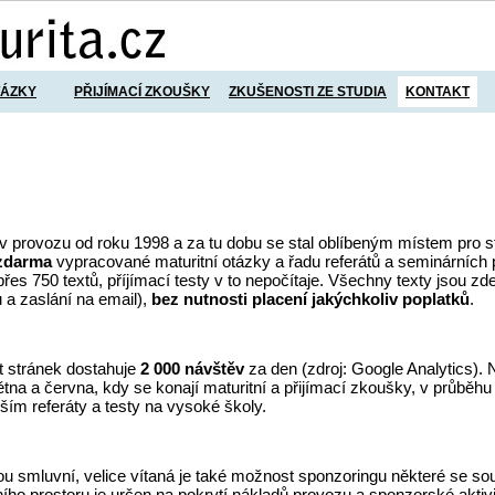
TÁZKY
PŘIJÍMACÍ ZKOUŠKY
ZKUŠENOSTI ZE STUDIA
KONTAKT
e v provozu od roku 1998 a za tu dobu se stal oblíbeným místem pro s
zdarma
vypracované maturitní otázky a řadu referátů a seminárních 
řes 750 textů, příjímací testy v to nepočítaje. Všechny texty jsou zde
 a zaslání na email),
bez nutnosti placení jakýchkoliv poplatků
.
 stránek dostahuje
2 000 návštěv
za den (zdroj: Google Analytics). 
tna a června, kdy se konají maturitní a přijímací zkoušky, v průběhu
vším referáty a testy na vysoké školy.
ou smluvní, velice vítaná je také možnost sponzoringu některé se s
ího prostoru je určen na pokrytí nákladů provozu a sponzorské aktiv