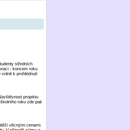
tudenty středních
prací - koncem roku
 volně k prohlédnutí
Návštěvnost projektu
 školního roku zde pak
outěží věcnými cenami.
ity. V případě zájmu o