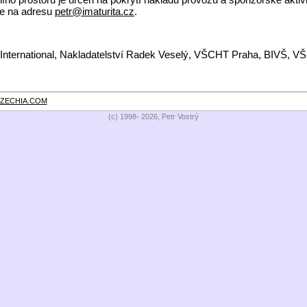
te na adresu
petr@imaturita.cz
.
International, Nakladatelství Radek Veselý, VŠCHT Praha, BIVŠ, V
ZECHIA.COM
(c) 1998- 2026, Petr Vostrý