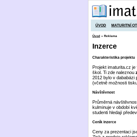
ÚVOD
MATURITNÍ O
Úvod
» Reklama
Inzerce
Charakteristika projektu
Projekt imaturita.cz j
škol. Ti zde naleznou
2012 bylo v dababázi p
(včetně možnosti tisku
Návštěvnost
Průměrná návštěvnost
kulminuje v období kvě
studenti hledají přede
Ceník inzerce
Ceny za prezentaci js
Zisk z prodeje reklamn