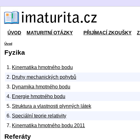
ÚVOD
MATURITNÍ OTÁZKY
PŘIJÍMACÍ ZKOUŠKY
Z
Úvod
Fyzika
1.
Kinematika hmotného bodu
2.
Druhy mechanických pohybů
3.
Dynamika hmotného bodu
4.
Energie hmotného bodu
5.
Struktura a vlastnosti plynných látek
6.
Speciální teorie relativity
7.
Kinematika hmotného bodu 2011
Referáty