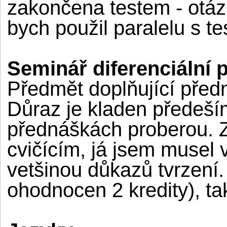
zakončena testem - otáz
bych použil paralelu s t
Seminář diferenciální 
Předmět doplňující před
Důraz je kladen předeší
přednáškách proberou. Z
cvičícím, já jsem musel 
vetšinou důkazů tvrzení. 
ohodnocen 2 kredity), ta