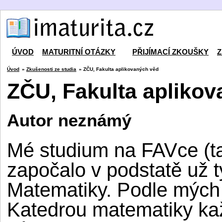
ÚVOD
MATURITNÍ OTÁZKY
PŘIJÍMACÍ ZKOUŠKY
Z
Úvod
»
Zkušenosti ze studia
» ZČU, Fakulta aplikovaných věd
ZČU, Fakulta apliko
Autor neznámý
Mé studium na FAVce (tak 
započalo v podstatě už 
Matematiky. Podle mých 
Katedrou matematiky kaž