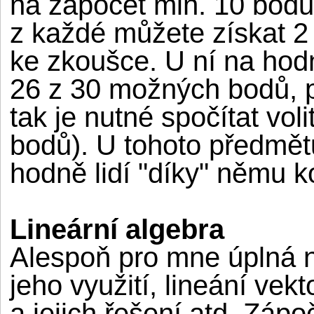
na zápočet min. 10 bodů 
z každé můžete získat 2
ke zkoušce. U ní na hodn
26 z 30 možných bodů, 
tak je nutné spočítat vol
bodů). U tohoto předmět
hodně lidí "díky" němu k
Lineární algebra
Alespoň pro mne úplná n
jeho využití, lineání vek
a jejich řešení atd. Záp