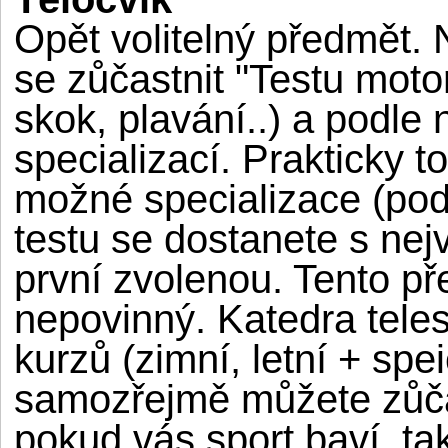
Opět volitelný předmět.
se zůčastnit "Testu moto
skok, plavání..) a podle 
specializací. Prakticky t
možné specializace (podl
testu se dostanete s nej
první zvolenou. Tento p
nepovinný. Katedra teles
kurzů (zimní, letní + spe
samozřejmě můžete zůčast
pokud vás sport baví, tak