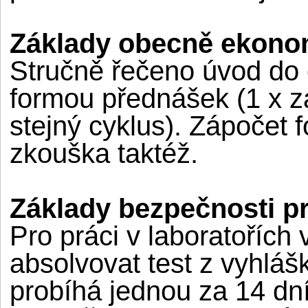
Základy obecně ekonom
Stručně řečeno úvod do
formou přednášek (1 x za
stejný cyklus). Zápočet f
zkouška taktéž.
Základy bezpečnosti p
Pro práci v laboratořích
absolvovat test z vyhláš
probíhá jednou za 14 dn