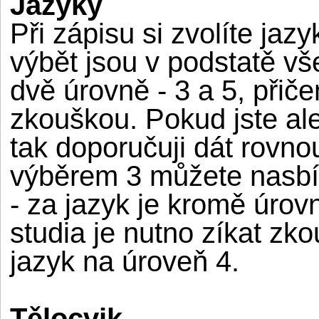
Jazyky
Při zápisu si zvolíte jaz
výbět jsou v podstatě v
dvě úrovně - 3 a 5, přič
zkouškou. Pokud jste al
tak doporučuji dát rovno
výběrem 3 můžete nasbír
- za jazyk je kromě úro
studia je nutno zíkat zk
jazyk na úroveň 4.
Tělocvik