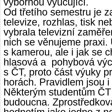
výbornou vyučující.
Od třetího semestru je z
televize, rozhlas, tisk ne
vybrala televizní zaměř
nich se věnujeme praxi.
s kamerou, ale i jak se c
hlasová a
pohybová výc
s ČT, proto část výuky p
horách. Pravidlem jsou i
Některým studentům ČT 
budoucna. Zprostředková
hodnotím jako jedno z nej