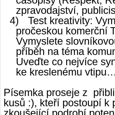
zpravodajství, publicis
4)
Test kreativity: V
pročeskou komerční T
Vymyslete slovníkovou
příběh na téma komu
Uveďte co nejvíce sy
ke kreslenému vtipu
Písemka proseje z
přib
kusů :), kteří postoupí 
zkoušející podrobí pote