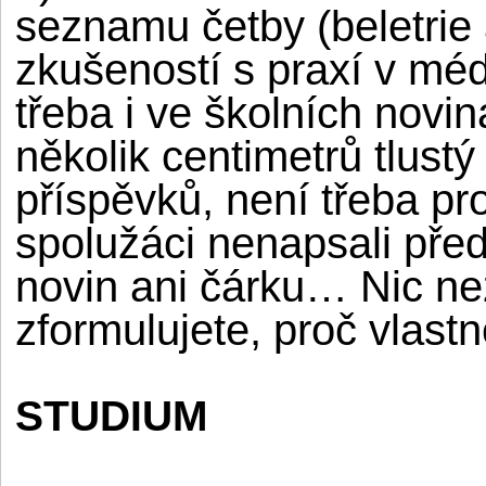
seznamu četby (beletrie 
zkušeností s praxí v méd
třeba i ve školních novi
několik centimetrů tlustý
příspěvků, není třeba pr
spolužáci nenapsali pře
novin ani čárku… Nic ne
zformulujete, proč vlastn
STUDIUM