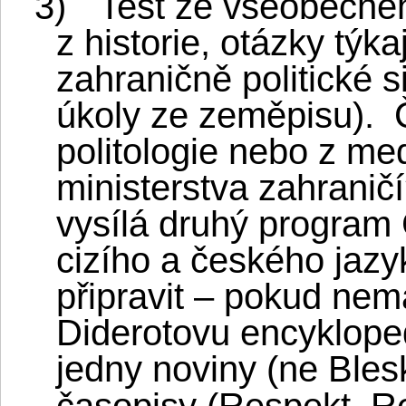
3)
Test ze všeobecné
z historie, otázky týka
zahraničně politické s
úkoly ze zeměpisu).
politologie nebo z med
ministerstva zahraničí
vysílá druhý program 
cizího a českého jazy
připravit – pokud nem
Diderotovu encykloped
jedny noviny (ne Ble
časopisy (Respekt, R