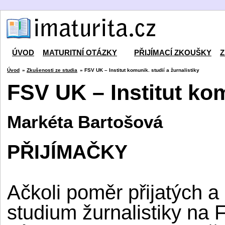
ÚVOD
MATURITNÍ OTÁZKY
PŘIJÍMACÍ ZKOUŠKY
Z
Úvod
»
Zkušenosti ze studia
» FSV UK – Institut komunik. studií a žurnalistiky
FSV UK – Institut kom
Markéta Bartošová
PŘIJÍMAČKY
Ačkoli poměr přijatých a
studium žurnalistiky na 