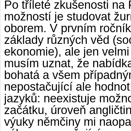
Po tříleté zkušenosti na
možností je studovat žur
oborem. V prvním ročník
základy různých věd (soci
ekonomie), ale jen velm
musím uznat, že nabídka
bohatá a všem případný
nepostačující ale hodno
jazyků: neexistuje možno
začátku, úroveň angličtin
výuky němčiny mi naopa