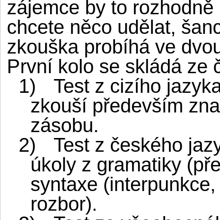
zájemce by to rozhodně 
chcete něco udělat, šanc
zkouška probíhá ve dvo
První kolo se skládá ze č
1)
Test z cizího jazyk
zkouší především znal
zásobu.
2)
Test z českého jaz
úkoly z gramatiky (př
syntaxe (interpunkce,
rozbor).