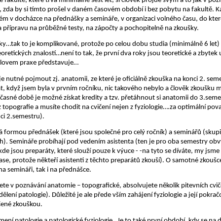
fakultě, které trvá minimálně šest let, si člověk projde svým a to jak v poz
u, zda by si tímto prošel v daném časovém období i bez pobytu na fakultě.
systém v docházce na přednášky a semináře, v organizaci volného času, do kte
na přípravu na průběžné testy, na zápočty a pochopitelně na zkoušky.
ky…tak to je komplikované, protože po celou dobu studia (minimálně 6 let
oretických znalostí…není to tak, že první dva roky jsou teoretické a zbytek 
 slovem praxe představuje…
e nutné pojmout zj. anatomii, ze které je oficiálně zkouška na konci 2. se
 když jsem byla v prvním ročníku, nic takového nebylo a člověk zkoušku mus
asné době je možné získat kredity a tzv. přetáhnout si anatomii do 3.semest
 topografie a musíte chodit na cvičení nejen z fyziologie….za optimální pova
ci 2.semestru).
formou přednášek (které jsou společné pro celý ročník) a seminářů (skupin
ch). Semináře probíhají pod vedením asistenta (ten je pro oba semestry obvy
kde jsou preparáty, které slouží pouze k výuce - -na tyto se díváte, my jsme
ase, protože někteří asistenti z těchto preparátů zkouší). O samotné zkoušc
a semináři, tak i na přednášce.
te v poznávání anatomie – topografické, absolvujete několik pitevních cvič
ělení patologie). Důležité je ale přede vším zahájení fyziologie a její pokra
čené zkouškou.
mení patologie a patologické fyziologie.
Je to také první období, kdy se na 