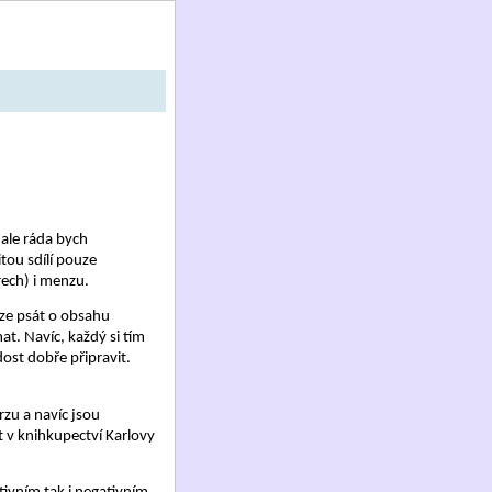
 ale ráda bych
tou sdílí pouze
rech) i menzu.
uze psát o obsahu
at. Navíc, každý si tím
dost dobře připravit.
rzu a navíc jsou
t v knihkupectví Karlovy