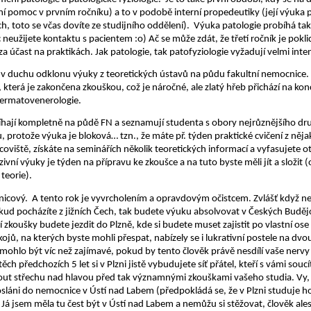
 pomoc v prvním ročníku) a to v podobě interní propedeutiky (její výuka 
, toto se včas dovíte ze studijního oddělení).
Výuka patologie probíhá tak
 neužijete kontaktu s pacientem :o) Ač se může zdát, že třetí ročník je pok
a účast na praktikách. Jak patologie, tak patofyziologie vyžadují velmi inte
u v duchu odklonu výuky z teoretických ústavů na půdu fakultní nemocnice.
 která je zakončena zkouškou, což je náročné, ale zlatý hřeb přichází na kon
dermatovenerologie.
bíhají kompletně na půdě FN a seznamují studenta s obory nejrůznějšího dr
, protože výuka je bloková… tzn., že máte př. týden praktické cvičení z ně
viště, získáte na seminářích několik teoretických informací a vyfasujete o
ivní výuky je týden na přípravu ke zkoušce a na tuto byste měli jít a složit 
teorie).
nicový.
A tento rok je vyvrcholením a opravdovým očistcem. Zvlášť když nem
Pokud pocházíte z jižních Čech, tak budete výuku absolvovat v Českých Budě
 zkoušky budete jezdit do Plzně, kde si budete muset zajistit po vlastní ose 
jů, na kterých byste mohli přespat, nabízely se i lukrativní postele na dvo
 mohlo být víc než zajímavé, pokud by tento člověk právě nesdílí vaše nervy 
těch předchozích 5 let si v Plzni jistě vybudujete síť přátel, kteří s vámi souc
 střechu nad hlavou před tak významnými zkouškami vašeho studia. Vy, co
osláni do nemocnice v Ústí nad Labem (předpokládá se, že v Plzni studuje ho
. Já jsem měla tu čest být v Ústí nad Labem a nemůžu si stěžovat, člověk ales