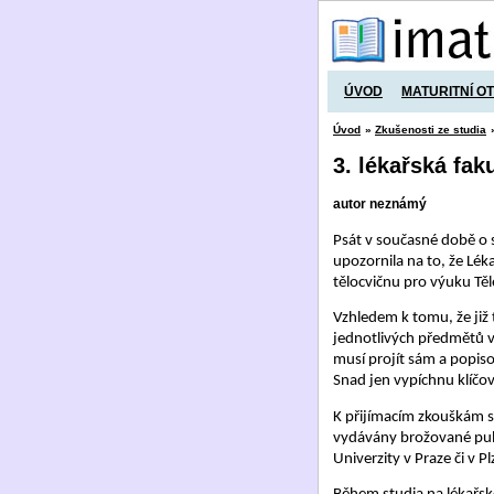
ÚVOD
MATURITNÍ O
Úvod
»
Zkušenosti ze studia
3. lékařská fak
autor neznámý
Psát v současné době o s
upozornila na to, že Lék
tělocvičnu pro výuku Těl
Vzhledem k tomu, že již
jednotlivých předmětů v 
musí projít sám a popiso
Snad jen vypíchnu klíčov
K přijímacím zkouškám se
vydávány brožované publi
Univerzity v Praze či v P