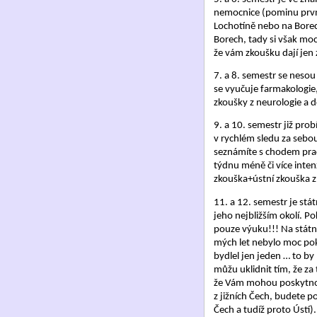
nemocnice (pominu první
Lochotíně nebo na Borech
Borech, tady si však moc
že vám zkoušku dají jen z
7. a 8. semestr se neso
se vyučuje farmakologie,
zkoušky z neurologie a 
9. a 10. semestr již pro
v rychlém sledu za sebou
seznámíte s chodem praco
týdnu méně či více intenz
zkouška+ústní zkouška z 
11. a 12. semestr je stát
jeho nejbližším okolí. 
pouze výuku!!! Na státní
mých let nebylo moc poko
bydlel jen jeden … to by
můžu uklidnit tím, že za 
že Vám mohou poskytnout
z jižních Čech, budete p
Čech a tudíž proto Ústí)