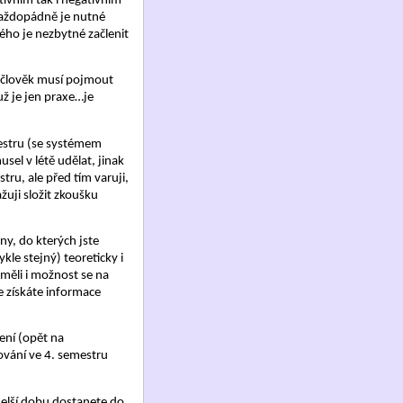
itivním tak i negativním
 Každopádně je nutné
rého je nezbytné začlenit
) člověk musí pojmout
už je jen praxe…je
mestru (se systémem
el v létě udělat, jinak
ru, ale před tím varuji,
žuji složit zkoušku
y, do kterých jste
kle stejný) teoreticky i
 měli i možnost se na
e získáte informace
ení (opět na
čování ve 4. semestru
delší dobu dostanete do