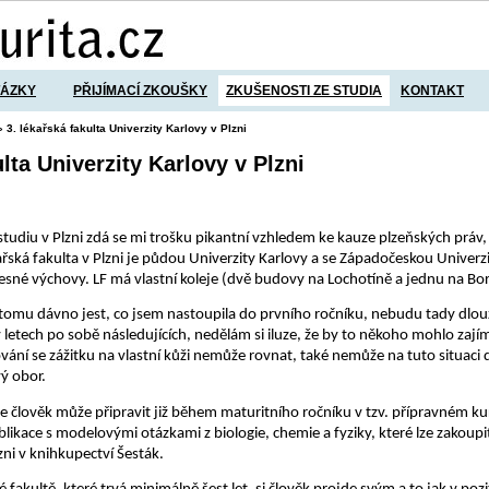
TÁZKY
PŘIJÍMACÍ ZKOUŠKY
ZKUŠENOSTI ZE STUDIA
KONTAKT
» 3. lékařská fakulta Univerzity Karlovy v Plzni
ulta Univerzity Karlovy v Plzni
tudiu v Plzni zdá se mi trošku pikantní vzhledem ke kauze plzeňských práv,
ařská fakulta v Plzni je půdou Univerzity Karlovy a se Západočeskou Univerzi
esné výchovy. LF má vlastní koleje (dvě budovy na Lochotíně a jednu na Bo
 tomu dávno jest, co jsem nastoupila do prvního ročníku, nebudu tady dlo
letech po sobě následujících, nedělám si iluze, že by to někoho mohlo zajím
vání se zážitku na vlastní kůži nemůže rovnat, také nemůže na tuto situaci 
ý obor.
 člověk může připravit již během maturitního ročníku v tzv. přípravném ku
kace s modelovými otázkami z biologie, chemie a fyziky, které lze zakoupi
lzni v knihkupectví Šesták.