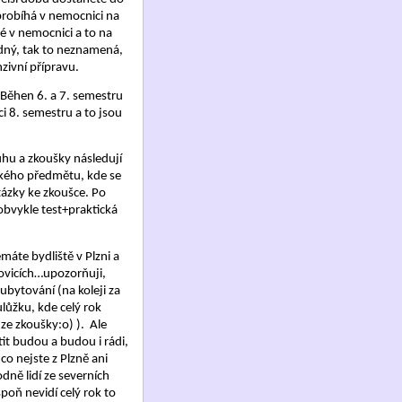
probíhá v nemocnici na
é v nemocnici a to na
lidný, tak to neznamená,
nzivní přípravu.
 Běhen 6. a 7. semestru
ci 8. semestru a to jsou
uhu a zkoušky následují
jakého předmětu, kde se
tázky ke zkoušce. Po
(obvykle test+praktická
áte bydliště v Plzni a
jovicích…upozorňuji,
ubytování (na koleji za
ulůžku, kde celý rok
ze zkoušky:o) ).
Ale
ítit budou a budou i rádi,
 nejste z Plzně ani
dně lidí ze severních
poň nevidí celý rok to