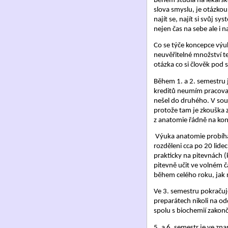
Během studia na lékařské 
slova smyslu, je otázko
najít se, najít si svůj 
nejen čas na sebe ale i 
Co se týče koncepce výu
neuvěřitelné množství te
otázka co si člověk pod
Během 1. a 2. semestru j
kreditů neumím pracovat,
nešel do druhého. V souč
protože tam je zkouška z
z anatomie řádně na kon
Výuka anatomie probíhá 
rozděleni cca po 20 lide
prakticky na pitevnách (
pitevně učit ve volném č
během celého roku, jak n
Ve 3. semestru pokračuje
preparátech nikoli na odd
spolu s biochemií zakon
5. a 6. semestr je ve zna