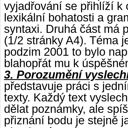
vyjadřování se přihlíží 
lexikální bohatosti a gra
syntaxi. Druhá část má 
(1/2 stránky A4). Téma j
podzim 2001 to bylo nap
blahopřát mu k úspěšné
3. Porozumění vyslec
představuje práci s jedn
texty. Každý text vyslec
dělat poznámky, ale spíš
přiznání bodu je stejně j