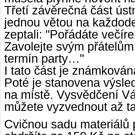
Třetí závěrečná část úst
jednou větou na každode
zeptali: "Pořádáte večír
Zavolejte svým přátelům,
termín party…"
I tato část je známkován
Poté je stanovena výsle
na místě. Vysvědčení Vám
můžete vyzvednout až ta
Cvičnou sadu materiálů 