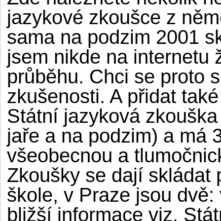
jazykové zkoušce z něm
sama na podzim 2001 skl
jsem nikde na internetu 
průběhu. Chci se proto s
zkušenosti. A přidat také
Státní jazyková zkouška
jaře a na podzim) a má 3
všeobecnou a tlumočnick
Zkoušky se dají skládat 
škole, v Praze jsou dvě:
bližší informace viz. Stá