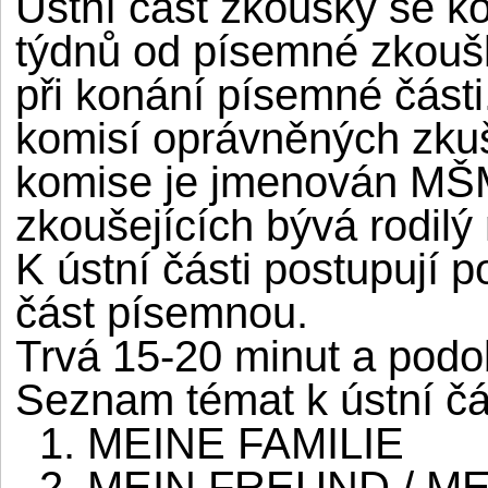
Ústní část zkoušky se ko
týdnů od písemné zkoušk
při konání písemné části
komisí oprávněných zku
komise je jmenován MŠ
zkoušejících bývá rodilý
K ústní části postupují po
část písemnou.
Trvá 15-20 minut a podo
Seznam témat k ústní čá
1. MEINE FAMILIE
2. MEIN FREUND / M