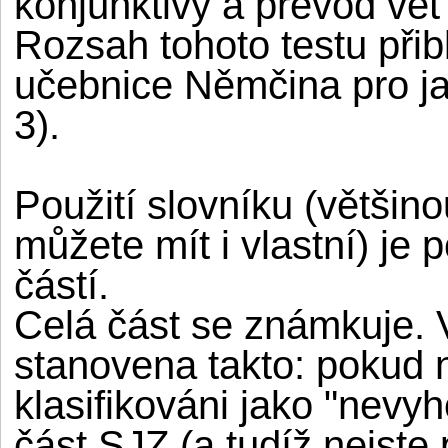
konjunktivy a převod vět
Rozsah tohoto testu při
učebnice Němčina pro ja
3).
Použití slovníku (většin
můžete mít i vlastní) je
částí.
Celá část se známkuje.
stanovena takto: pokud n
klasifikováni jako "nevy
část SJZ (a tudíž nejste 