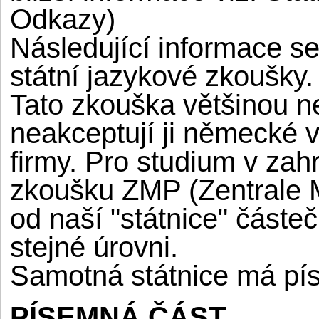
Odkazy)
Následující informace se
státní jazykové zkoušky.
Tato zkouška většinou n
neakceptují ji německé 
firmy. Pro studium v zahr
zkoušku ZMP (Zentrale Mi
od naší "státnice" částeč
stejné úrovni.
Samotná státnice má pís
PÍSEMNÁ ČÁST