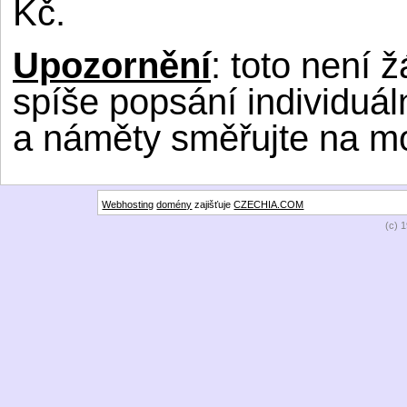
Kč.
Upozornění
: toto není
spíše popsání individuál
a náměty směřujte na m
Webhosting
domény
zajišťuje
CZECHIA.COM
(c) 