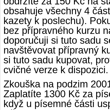
obdržíte za 150 Kč na st
obsahuje všechny 4 část
kazety k poslechu). Pok
bez přípravného kurzu na
doporučuji si tuto sadu
navštěvovat přípravný ku
si tuto sadu kupovat, pr
cvičné verze k dispozici.
Zkouška na podzim 2001
Zaplatíte 1300 Kč za pí
když u písemné části usp