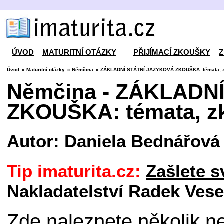
ÚVOD
MATURITNÍ OTÁZKY
PŘIJÍMACÍ ZKOUŠKY
Z
Úvod
»
Maturitní otázky
»
Němčina
» ZÁKLADNÍ STÁTNÍ JAZYKOVÁ ZKOUŠKA: témata, zk
Němčina - ZÁKLADN
ZKOUŠKA: témata, zku
Autor: Daniela Bednářová
Tip imaturita.cz:
Zašlete s
Nakladatelství Radek Vese
Zde naleznete několik neo