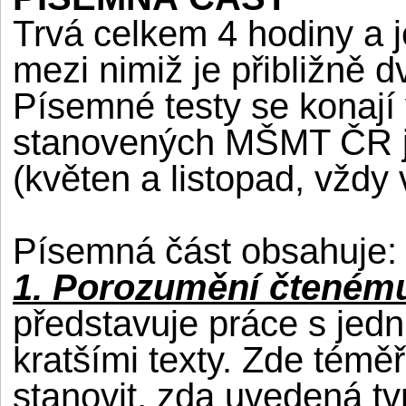
Trvá celkem 4 hodiny a 
mezi nimiž je přibližně 
Písemné testy se konají
stanovených MŠMT ČR je
(květen a listopad, vždy
Písemná část obsahuje:
1. Porozumění čteném
představuje práce s je
kratšími texty. Zde témě
stanovit, zda uvedená tvr