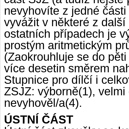
nevyhovíte z jedné části
vyvážit v některé z dalš
ostatních případech je 
prostým aritmetickým p
(Zaokrouhluje se do pěti
více desetin směrem nah
Stupnice pro dílčí i cel
ZSJZ: výborně(1), velmi 
nevyhověl/a(4).
ÚSTNÍ ČÁST