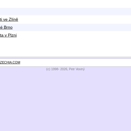
i ve Zlíně
ké Brno
a v Plzni
ZECHIA.COM
(c) 1998- 2026, Petr Vostrý