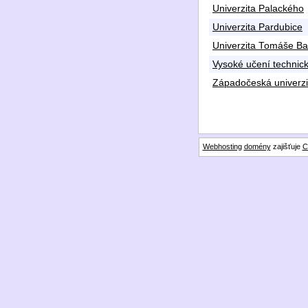
Univerzita Palackého
Univerzita Pardubice
Univerzita Tomáše Bat
Vysoké učení technic
Západočeská univerzit
Webhosting
domény
zajišťuje
C