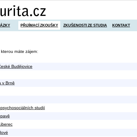
TÁZKY
PŘIJÍMACÍ ZKOUŠKY
ZKUŠENOSTI ZE STUDIA
KONTAKT
 kterou máte zájem:
 České Budějovice
a v Brně
psychosociálních studií
Opavě
Liberec
lové