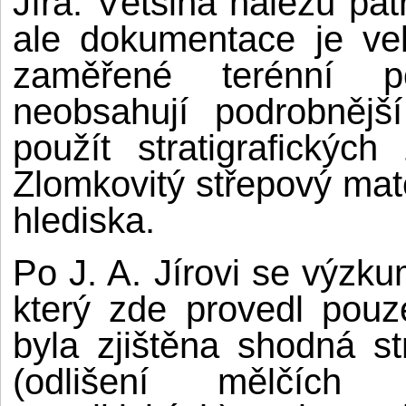
Jíra. Většina nálezů pat
ale dokumentace je ve
zaměřené terénní 
neobsahují podrobnějš
použít stratigrafických
Zlomkovitý střepový mate
hlediska.
Po J. A. Jírovi se výzk
který zde provedl pouz
byla zjištěna shodná st
(odlišení mělčích 