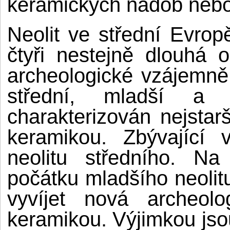
keramických nádob nebo 
Neolit ve střední Evro
čtyři nestejně dlouhá 
archeologické vzájemně 
střední, mladší a 
charakterizován nejstar
keramikou. Zbývající 
neolitu středního. N
počátku mladšího neolit
vyvíjet nová archeolo
keramikou. Výjimkou jso