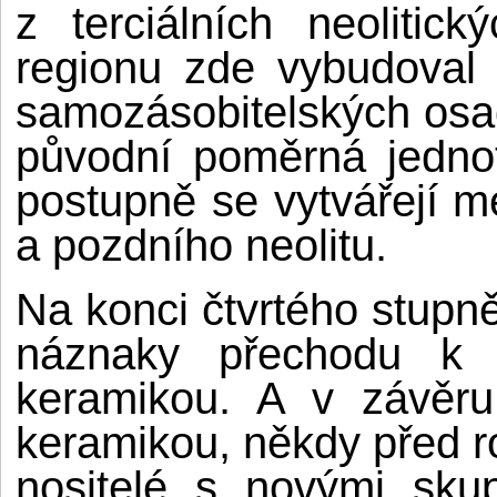
z terciálních neolitic
regionu zde vybudoval
samozásobitelských osad
původní poměrná jednot
postupně se vytvářejí m
a pozdního neolitu.
Na konci čtvrtého stupně
náznaky přechodu k 
keramikou. A v závěru
keramikou, někdy před rok
nositelé s novými sku