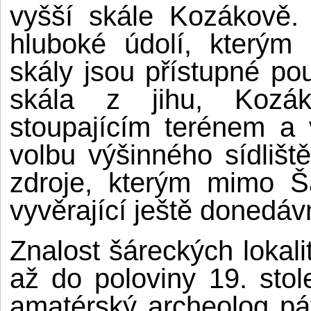
vyšší skále Kozákově.
hluboké údolí, kterým
skály jsou přístupné po
skála z jihu, Kozá
stoupajícím terénem a v
volbu výšinného sídlišt
zdroje, kterým mimo Š
vyvěrající ještě donedá
Znalost šáreckých lokali
až do poloviny 19. stol
amatérský archeolog pá