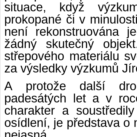
situace, když výzku
prokopané či v minulos
není rekonstruována j
žádný skutečný objekt
střepového materiálu s
za výsledky výzkumů Jír
A protože další dr
padesátých let a v ro
charakter a soustředi
osídlení, je představa o 
nejasná.