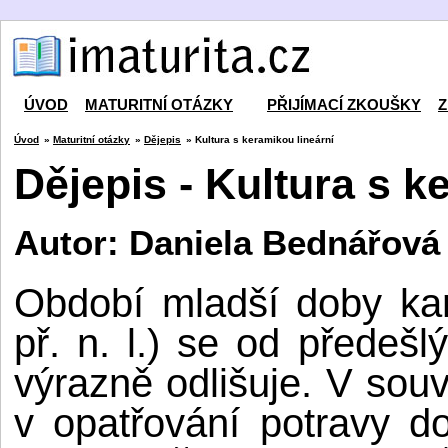
ÚVOD
MATURITNÍ OTÁZKY
PŘIJÍMACÍ ZKOUŠKY
Z
Úvod
»
Maturitní otázky
»
Dějepis
» Kultura s keramikou lineární
Dějepis - Kultura s k
Autor: Daniela Bednářová
Období mladší doby ka
př. n. l.) se od předešl
výrazně odlišuje. V sou
v opatřování potravy d