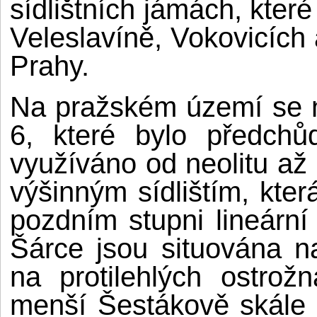
sídlištních jámách, které
Veleslavíně, Vokovicích 
Prahy.
Na pražském území se n
6, které bylo předchů
využíváno od neolitu až
výšinným sídlištím, kte
pozdním stupni lineární 
Šárce jsou situována n
na protilehlých ostrož
menší Šestákově skále 