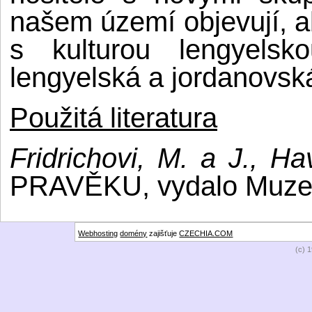
našem území objevují, ab
s kulturou lengyelsk
lengyelská a jordanovská
Použitá literatura
Fridrichovi, M. a J., Hav
PRAVĚKU, vydalo Muzeu
Webhosting
domény
zajišťuje
CZECHIA.COM
(c) 