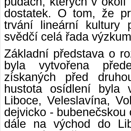
půdách, kterých v okolí V
dostatek. O tom, že p
trvání lineární kultury
svědčí celá řada výzkum
Základní představa o r
byla vytvořena před
získaných před druhou
hustota osídlení byla
Liboce, Veleslavína, Vo
dejvicko - bubenečskou o
dále na východ do Li