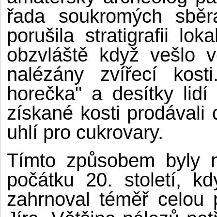
řada soukromých sběra
porušila stratigrafii lok
obzvláště když vešlo 
nalézány zvířecí kost
horečka" a desítky lidí
získané kosti prodávali
uhlí pro cukrovary.
Tímto způsobem byly n
počátku 20. století, k
zahrnoval téměř celou 