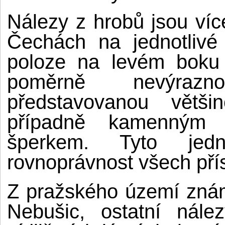
Nálezy z hrobů jsou ví
Čechách na jednotlivé
poloze na levém boku 
poměrně nevýrazn
představovanou větši
případně kamenným 
šperkem. Tyto jedn
rovnoprávnost všech pří
Z pražského území zná
Nebušic, ostatní nále