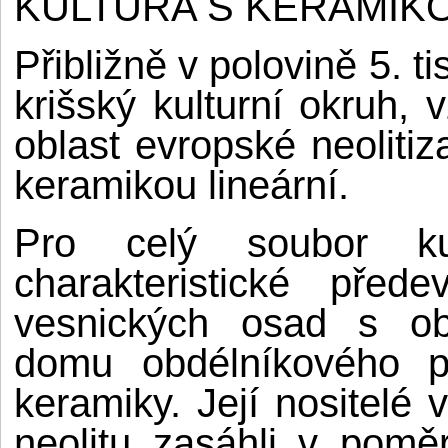
KULTURA S KERAMIKO
Přibližně v polovině 5. ti
krišský kulturní okruh, v
oblast evropské neolitiz
keramikou lineární.
Pro celý soubor kul
charakteristické před
vesnických osad s o
domu obdélníkového pů
keramiky. Její nositelé 
neolitu zasáhli v pom