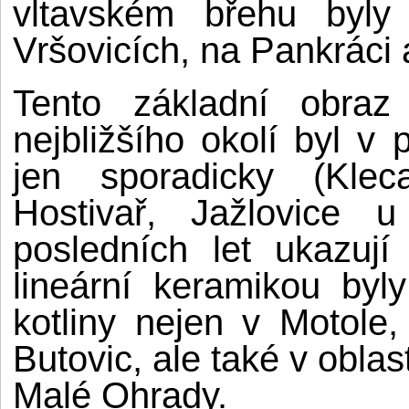
vltavském břehu byly
Vršovicích, na Pankráci a
Tento základní obraz 
nejbližšího okolí byl 
jen sporadicky (Kleca
Hostivař, Jažlovice
posledních let ukazuj
lineární keramikou byl
kotliny nejen v Motole
Butovic, ale také v oblas
Malé Ohrady.