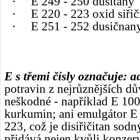
·
E 249 - 250 dusitany
·
E 220 - 223 oxid siřičí
·
E 251 - 252 dusičnan
E s třemi čísly označuje:
a
potravin z nejrůznějších dů
neškodné - například E 100 
kurkumin; ani emulgátor E 
223, což je disiřičitan sod
přidává nejen kvůli konzer