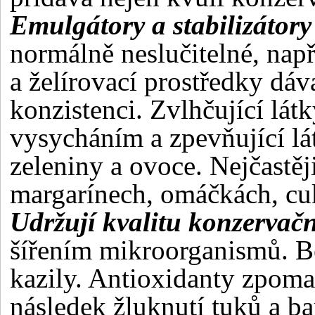
Emulgátory a stabilizátory
normálně neslučitelné, nap
a želírovací prostředky dáv
konzistenci. Zvlhčující lát
vysycháním a zpevňující lá
zeleniny a ovoce. Nejčastěj
margarínech, omáčkách, cu
Udržují kvalitu konzervačn
šířením mikroorganismů. Be
kazily. Antioxidanty zpomal
následek žluknutí tuků a b