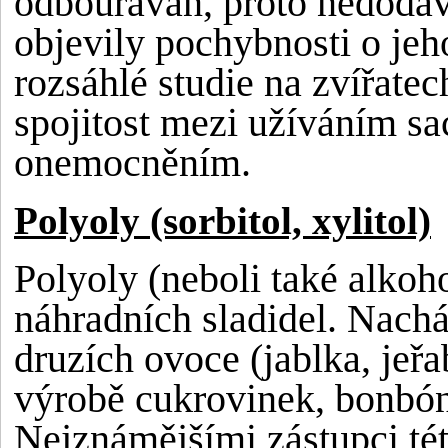
odbouráván, proto nedodáv
objevily pochybnosti o jeh
rozsáhlé studie na zvířatec
spojitost mezi užíváním s
onemocněním.
Polyoly (sorbitol, xylitol)
Polyoly (neboli také alkoh
náhradních sladidel. Nachá
druzích ovoce (jablka, jeř
výrobě cukrovinek, bonbón
Nejznámějšími zástupci tét