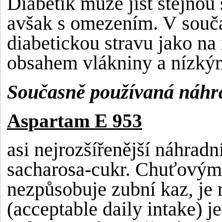
Diabetik může jíst stejnou s
avšak s omezením. V souča
diabetickou stravu jako na
obsahem vlákniny a nízký
Současně používaná náhra
Aspartam E 953
asi nejrozšířenější náhradní
sacharosa-cukr. Chuťovým p
nezpůsobuje zubní kaz, je
(acceptable daily intake) 