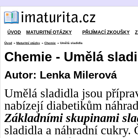
ÚVOD
MATURITNÍ OTÁZKY
PŘIJÍMACÍ ZKOUŠKY
Z
Úvod
»
Maturitní otázky
»
Chemie
» Umělá sladidla
Chemie - Umělá sladi
Autor: Lenka Milerová
Umělá sladidla jsou přípra
nabízejí diabetikům náhrad
Základními skupinami slad
sladidla a náhradní cukry. 