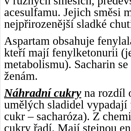
v různých směsích, předev
acesulfamu. Jejich směsi m
nejpřirozenější sladké chut
Aspartam obsahuje fenylala
kteří mají fenylketonurii 
metabolismu). Sacharin se
ženám.
Náhradní cukry
na rozdíl
umělých sladidel vypadají
cukr – sacharóza). Z chem
cukry řadí. Mají stejnou e