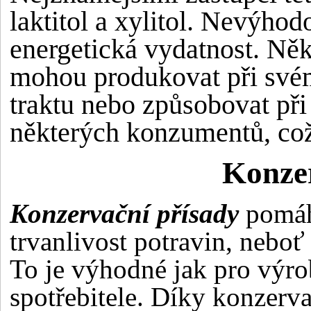
laktitol a xylitol. Nevýhod
energetická vydatnost. Někt
mohou produkovat při své
traktu nebo způsobovat př
některých konzumentů, co
Konzer
Konzervační přísady
pomáha
trvanlivost potravin, neboť
To je výhodné jak pro výro
spotřebitele. Díky konzer