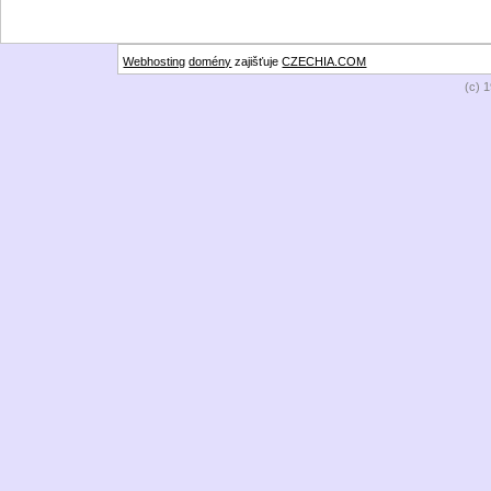
Webhosting
domény
zajišťuje
CZECHIA.COM
(c) 