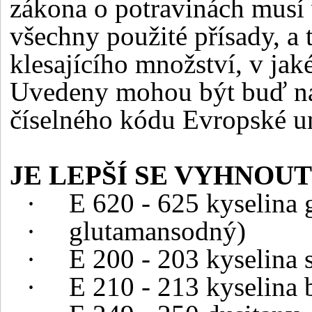
zákona o potravinách musí 
všechny použité přísady, a
klesajícího množství, v jak
Uvedeny mohou být buď ná
číselného kódu Evropské u
JE LEPŠÍ SE VYHNOUT
·
E 620 - 625 kyselina g
·
glutamansodný)
·
E 200 - 203 kyselina s
·
E 210 - 213 kyselina b