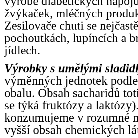
výrobě diabetických nápoj
žvýkaček, mléčných produk
Zesilovače chuti se nejčastě
pochoutkách, lupíncích a 
jídlech.
Výrobky s umělými sladid
výměnných jednotek podle
obalu. Obsah sacharidů to
se týká fruktózy a laktózy
konzumujeme v rozumné mí
vyšší obsah chemických lá