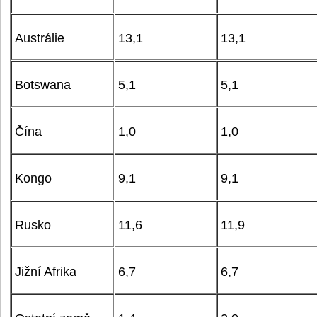
Austrálie
13,1
13,1
Botswana
5,1
5,1
Čína
1,0
1,0
Kongo
9,1
9,1
Rusko
11,6
11,9
Jižní Afrika
6,7
6,7