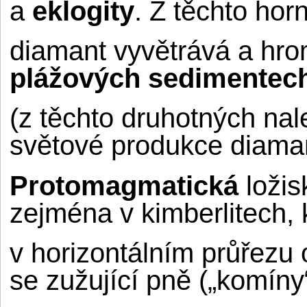
a
eklogity
. Z těchto hor
diamant vyvětrává a hro
plážových sedimentec
(z těchto druhotných na
světové produkce diaman
Protomagmatická
ložis
zejména v kimberlitech, k
v horizontálním průřezu
se zužující pně („komíny“