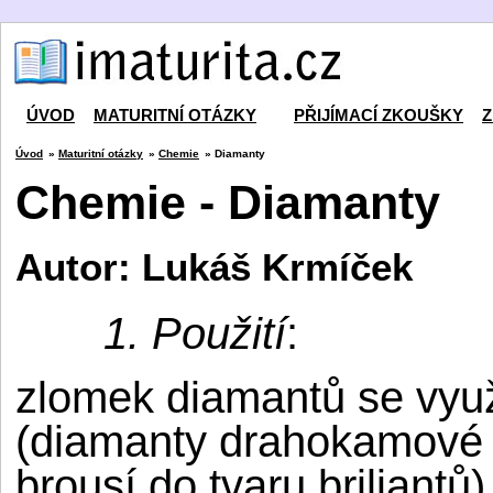
ÚVOD
MATURITNÍ OTÁZKY
PŘIJÍMACÍ ZKOUŠKY
Z
Úvod
»
Maturitní otázky
»
Chemie
» Diamanty
Chemie - Diamanty
Autor: Lukáš Krmíček
1. Použití
:
zlomek diamantů se vyu
(diamanty drahokamové k
brousí do tvaru briliantů)