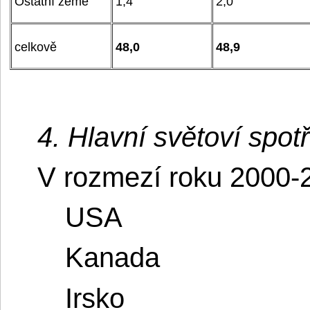
Ostatní země
1,4
2,0
celkově
48,0
48,9
4. Hlavní světoví spotř
V rozmezí roku 2000-
USA
Kanada
Irsko