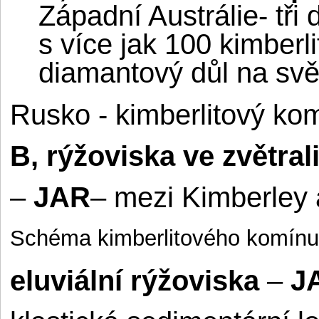
Západní Austrálie- tři
s více jak 100 kimberl
diamantový důl na sv
Rusko - kimberlitový ko
B,
rýžoviska ve zvětral
–
JAR
– mezi Kimberley a
Schéma kimberlitového komínu
eluviální rýžoviska
–
J