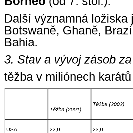
Borneo
(od 7. stol.).
Další významná ložiska 
Botswaně, Ghaně, Brazíl
Bahia.
3. Stav a vývoj zásob za
těžba v miliónech karátů 
Těžba (2002)
Těžba (2001)
USA
22,0
23,0