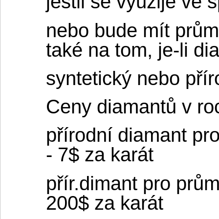
jestli se využije ve 
nebo bude mít průmy
také na tom, je-li d
syntetický nebo přír
Ceny diamantů v ro
přírodní diamant pr
- 7$ za karát
přír.dimant pro prům.
200$ za karát