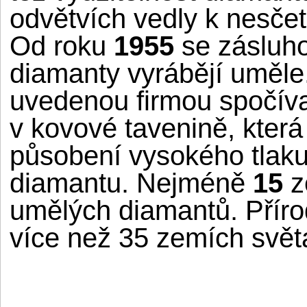
odvětvích vedly k nesče
Od roku
1955
se zásluh
diamanty vyrábějí uměle
uvedenou firmou spočíva
v kovové tavenině, kter
působení vysokého tlaku,
diamantu. Nejméně
15
z
umělých diamantů. Příro
více než 35 zemích svět