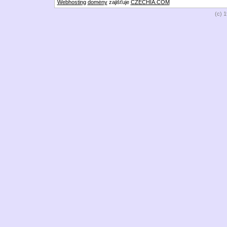
Webhosting
domény
zajišťuje
CZECHIA.COM
(c) 