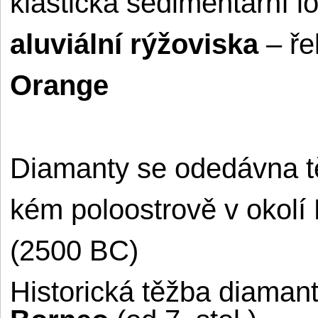
klastická sedimentární l
aluviální rýžoviska
– ř
Orange
Diamanty se odedávna tě
kém poloostrově v okolí
(2500 BC)
Historická těžba diamant