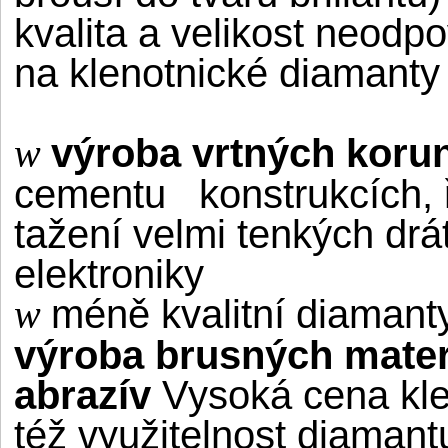
kvalita a velikost neo
na klenotnické diamanty
výroba vrtných koru
w
cementu konstrukcích, ř
tažení velmi tenkých drá
elektroniky
méně kvalitní diamant
w
výroba brusných mater
abrazív
Vysoká cena kle
též využitelnost diaman