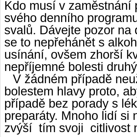
Kdo musí v zaměstnání 
svého denního programu 
svalů. Dávejte pozor na
se to nepřehánět s alko
usínání, ovšem zhorší k
nepříjemné bolesti druh
V žádném případě neuží
bolestem hlavy proto, aby
případě bez porady s l
preparáty. Mnoho lidí si 
zvýší tím svoji citlivost 