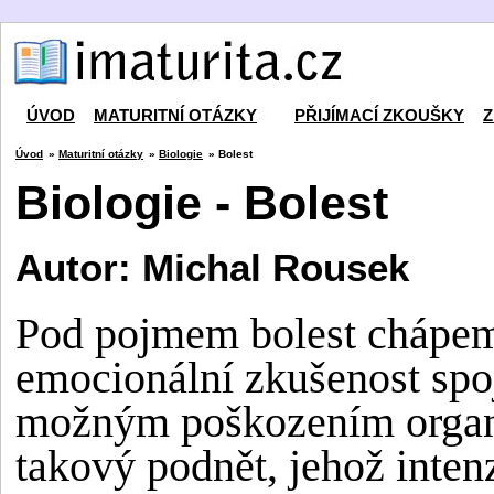
ÚVOD
MATURITNÍ OTÁZKY
PŘIJÍMACÍ ZKOUŠKY
Z
Úvod
»
Maturitní otázky
»
Biologie
» Bolest
Biologie - Bolest
Autor: Michal Rousek
Pod pojmem
bolest
chápem
emocionální zkušenost sp
možným poškozením orga
takový podnět, jehož inten