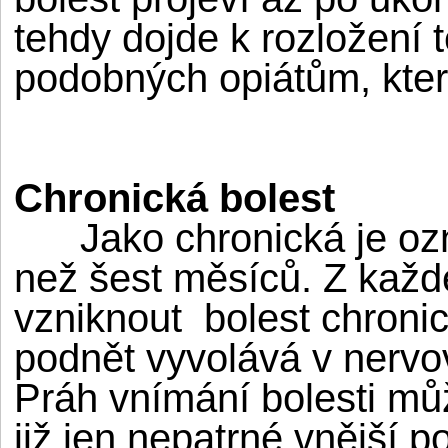
tehdy dojde k rozložení t
podobných opiátům, kter
Chronická bolest
Jako chronická je ozna
než šest měsíců. Z každ
vzniknout bolest chronic
podnět vyvolává v nerv
Práh vnímání bolesti můž
již jen nepatrné vnější p