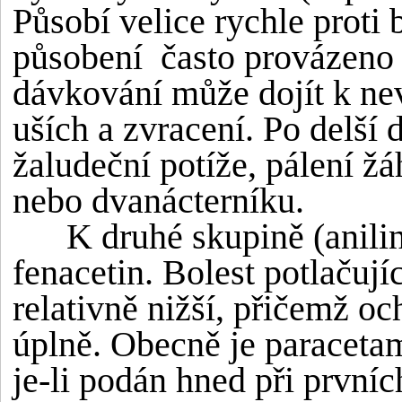
Působí velice rychle proti 
působení často provázeno 
dávkování může dojít k nev
uších a zvracení. Po delší 
žaludeční potíže, pálení žá
nebo dvanácterníku.
K druhé skupině (anilinov
fenacetin. Bolest potlačují
relativně nižší, přičemž o
úplně. Obecně je paracetam
je-li podán hned při první