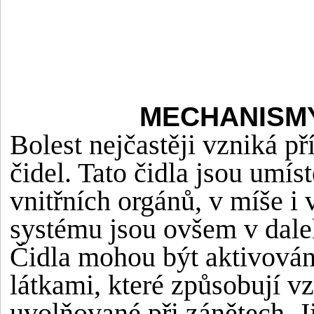
MECHANISMY
Bolest nejčastěji vzniká 
čidel. Tato čidla jsou umíst
vnitřních orgánů, v míše 
systému jsou ovšem v dal
Čidla mohou být aktivová
látkami, které způsobují vz
uvolňované při zánětech. J