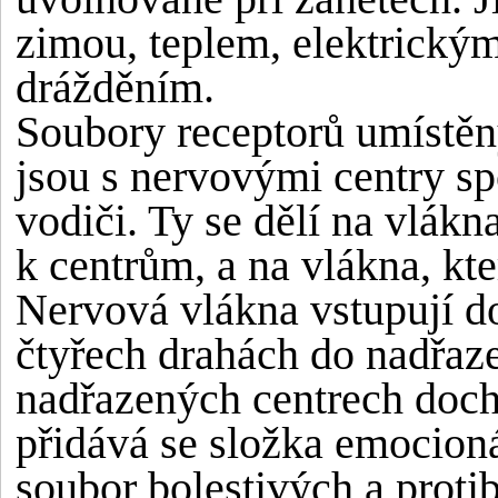
zimou, teplem, elektrick
drážděním.
Soubory receptorů umístěn
jsou s nervovými centry s
vodiči. Ty se dělí na vlák
k centrům, a na vlákna, kte
Nervová vlákna vstupují d
čtyřech drahách do nadřaz
nadřazených centrech dochá
přidává se složka emocioná
soubor bolestivých a proti