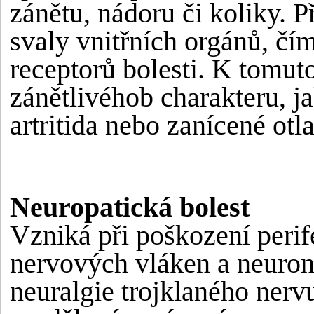
zánětu, nádoru či koliky. P
svaly vnitřních orgánů, č
receptorů bolesti. K tomut
zánětlivéhob charakteru, j
artritida nebo zanícené ot
Neuropatická bolest
Vzniká při poškození perif
nervových vláken a neuronů
neuralgie trojklaného nerv