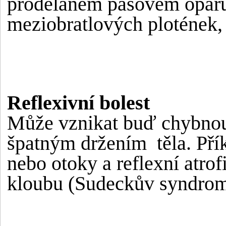
prodělaném pásovém oparu,
meziobratlových plotének,
Reflexivní bolest
Může vznikat buď chybnou
špatným držením těla. Přík
nebo otoky a reflexní atro
kloubu (Sudeckův syndro