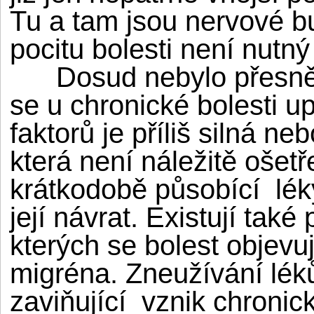
Tu a tam jsou nervové b
pocitu bolesti není nutn
Dosud nebylo přesně v
se u chronické bolesti up
faktorů je příliš silná ne
která není náležitě ošetř
krátkodobě působící lék
její návrat. Existují také
kterých se bolest objevu
migréna. Zneužívání léků
zaviňující vznik chronick