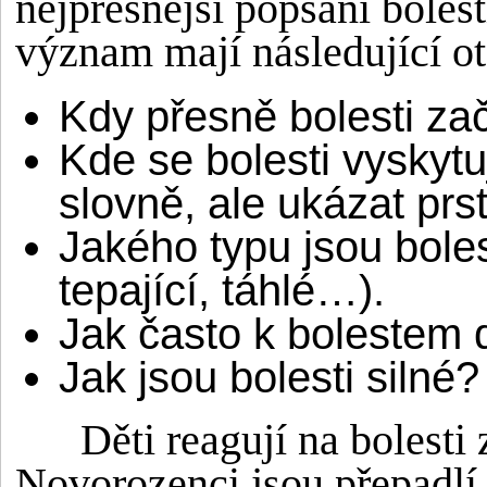
nejpřesnější popsání bole
význam mají následující o
Kdy přesně bolesti za
Kde se bolesti vyskytu
slovně, ale ukázat prs
Jakého typu jsou boles
tepající, táhlé…).
Jak často k bolestem 
Jak jsou bolesti silné?
Děti reagují na bolesti zc
Novorozenci jsou přepadlí,