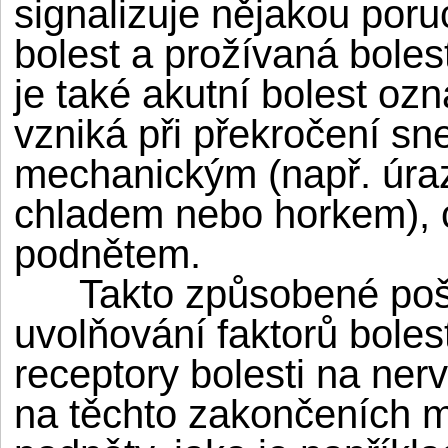
signalizuje nějakou poru
bolest a prožívaná boles
je také akutní bolest oz
vzniká při překročení sne
mechanickým (např. úraz
chladem nebo horkem), 
podnětem.
Takto způsobené poško
uvolňování faktorů bolest
receptory bolesti na ne
na těchto zakončeních 