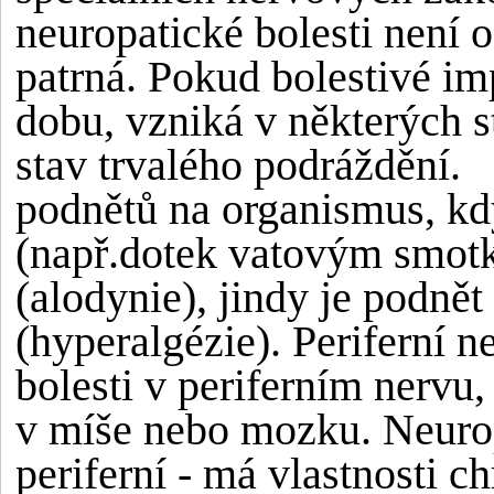
neuropatické bolesti není 
patrná. Pokud bolestivé i
dobu, vzniká v některých 
stav trvalého podráždění.
podnětů na organismus, kd
(např.dotek vatovým smotk
(alodynie), jindy je podně
(hyperalgézie). Periferní n
bolesti v periferním nervu,
v míše nebo mozku. Neurop
periferní - má vlastnosti c