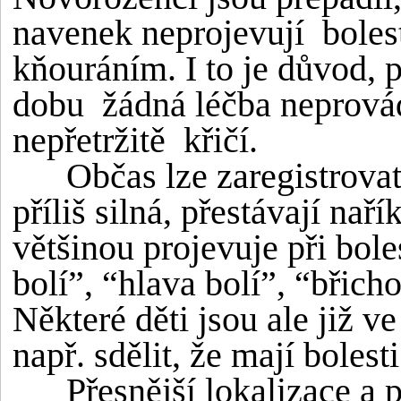
navenek neprojevují boles
kňouráním. I to je důvod, 
dobu žádná léčba neprovádě
nepřetržitě křičí.
Občas lze zaregistrovat ko
příliš silná, přestávají nař
většinou projevuje při bole
bolí”, “hlava bolí”, “břicho
Některé děti jsou ale již ve
např. sdělit, že mají bolest
Přesnější lokalizace a po