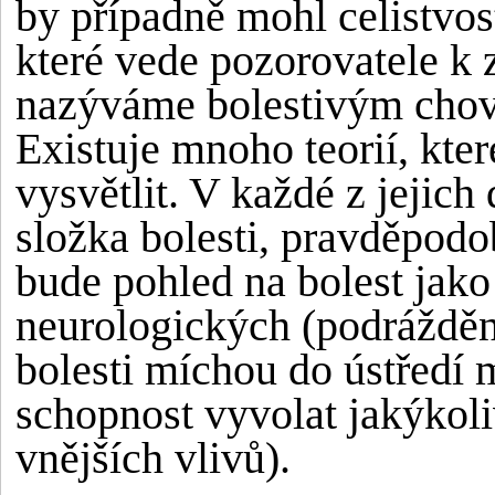
by případně mohl celistvo
které vede pozorovatele k z
nazýváme
bolestivým cho
Existuje mnoho teorií, kter
vysvětlit. V každé z jejich
složka bolesti, pravděpodo
bude pohled na bolest jak
neurologických (podráždění
bolesti míchou do ústředí
schopnost vyvolat jakýkoli
vnějších vlivů).