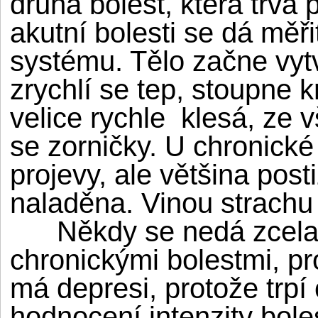
druhá bolest, která trvá 
akutní bolesti se dá měři
systému. Tělo začne vyt
zrychlí se tep, stoupne k
velice rychle klesá, ze v
se zorničky. U chronické 
projevy, ale většina pos
naladěna. Vinou strachu 
Někdy se nedá zcela jas
chronickými bolestmi, pr
má depresi, protože trpí
hodnocení intenzity bole