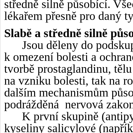
středně silně působící. Vš
lékařem přesně pro daný ty
Slabě a středně silně půso
Jsou děleny do podskupin
k omezení bolesti a ochra
tvorbě prostaglandinu, tělu 
na vzniku bolesti, tak na 
dalším mechanismům působ
podrážděná nervová zakon
K první skupině (antipyre
kyseliny salicylové (napřík