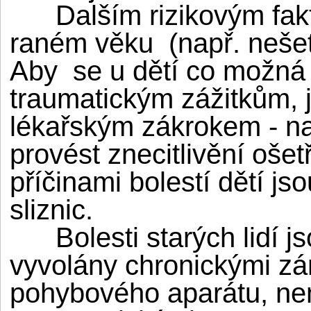
Dalším rizikovým fakto
raném věku (např. nešet
Aby se u dětí co možná 
traumatickým zážitkům,
lékařským zákrokem - na
provést znecitlivění oše
příčinami bolestí dětí j
sliznic.
Bolesti starých lidí jso
vyvolány chronickými z
pohybového aparátu, ne