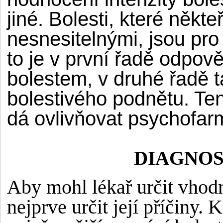
jiné. Bolesti, které někte
nesnesitelnými, jsou pro
to je v první řadě odpov
bolestem, v druhé řadě t
bolestivého podnětu. Ten
dá ovlivňovat psychofar
DIAGNOS
Aby mohl lékař určit vhodn
nejprve určit její příčiny. 