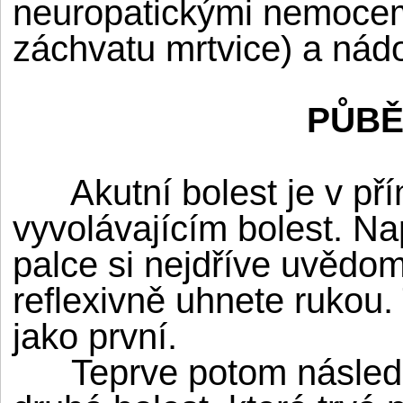
neuropatickými nemocemi
záchvatu mrtvice) a ná
PŮBĚ
Akutní bolest je v pří
vyvolávajícím bolest. Na
palce si nejdříve uvědomí
reflexivně uhnete rukou.
jako první.
Teprve potom následuje