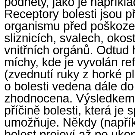
podněty, jako je napříkl
Receptory bolesti jsou 
organismu před poškozen
sliznicích, svalech, oko
vnitřních orgánů. Odtud 
míchy, kde je vyvolán re
(zvednutí ruky z horké p
o bolesti vedena dále d
zhodnocena. Výsledkem j
příčině bolesti, která je
umožňuje. Někdy (napřík
bolest projeví až po uko