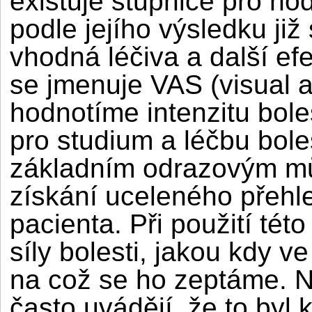
existuje stupnice pro hod
podle jejího výsledku j
vhodná léčiva a další ef
se jmenuje VAS (visual a
hodnotíme intenzitu boles
pro studium a léčbu boles
základním odrazovým mů
získání uceleného přehle
pacienta. Při použití tét
síly bolesti, jakou kdy v
na což se ho zeptáme. N
často uvádějí, že to byl 