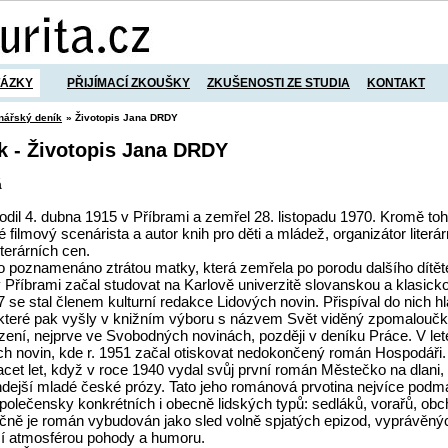
TÁZKY
PŘIJÍMACÍ ZKOUŠKY
ZKUŠENOSTI ZE STUDIA
KONTAKT
nářský deník
» Životopis Jana DRDY
k - Životopis Jana DRDY
á
4. dubna 1915 v Příbrami a zemřel 28. listopadu 1970. Kromě toho
 filmový scenárista a autor knih pro děti a mládež, organizátor literá
iterárních cen.
znamenáno ztrátou matky, která zemřela po porodu dalšího dítěte
říbrami začal studovat na Karlově univerzitě slovanskou a klasickou f
 se stal členem kulturní redakce Lidových novin. Přispíval do nich h
 které pak vyšly v knižním výboru s názvem Svět viděný zpomaloučk
ení, nejprve ve Svobodných novinách, později v deníku Práce. V let
h novin, kde r. 1951 začal otiskovat nedokončený román Hospodáři.
et, když v roce 1940 vydal svůj první román Městečko na dlani, 
hdejší mladé české prózy. Tato jeho románová prvotina nejvíce pod
polečensky konkrétních i obecně lidských typů: sedláků, vorařů, obc
čně je román vybudován jako sled volně spjatých epizod, vyprávěn
cí atmosférou pohody a humoru.