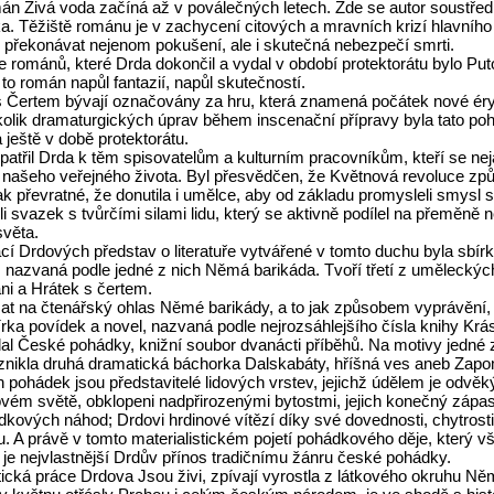
vá voda začíná až v poválečných letech. Zde se autor soustředil 
. Těžiště románu je v zachycení citových a mravních krizí hlavního h
n překonávat nejenom pokušení, ale i skutečná nebezpečí smrti.
mánů, které Drda dokončil a vydal v období protektorátu bylo Put
to román napůl fantazií, napůl skutečností.
tem bývají označovány za hru, která znamená počátek nové éry
olik dramaturgických úprav během inscenační přípravy byla tato po
ještě v době protektorátu.
 Drda k těm spisovatelům a kulturním pracovníkům, kteří se nejakt
 našeho veřejného života. Byl přesvědčen, že Květnová revoluce způs
 převratné, že donutila i umělce, aby od základu promysleli smysl s
li svazek s tvůrčími silami lidu, který se aktivně podílel na přeměně n
světa.
rdových představ o literatuře vytvářené v tomto duchu byla sbírka
 nazvaná podle jedné z nich Němá barikáda. Tvoří třetí z uměleckých
ni a Hrátek s čertem.
čtenářský ohlas Němé barikády, a to jak způsobem vyprávění, t
írka povídek a novel, nazvaná podle nejrozsáhlejšího čísla knihy Krás
eské pohádky, knižní soubor dvanácti příběhů. Na motivy jedné 
nikla druhá dramatická báchorka Dalskabáty, hříšná ves aneb Zapo
pohádek jsou představitelé lidových vrstev, jejichž údělem je odvěký
vém světě, obklopeni nadpřirozenými bytostmi, jejich konečný zápa
ových náhod; Drdovi hrdinové vítězí díky své dovednosti, chytrosti,
. A právě v tomto materialistickém pojetí pohádkového děje, který 
 je nejvlastnější Drdův přínos tradičnímu žánru české pohádky.
práce Drdova Jsou živi, zpívají vyrostla z látkového okruhu Něm