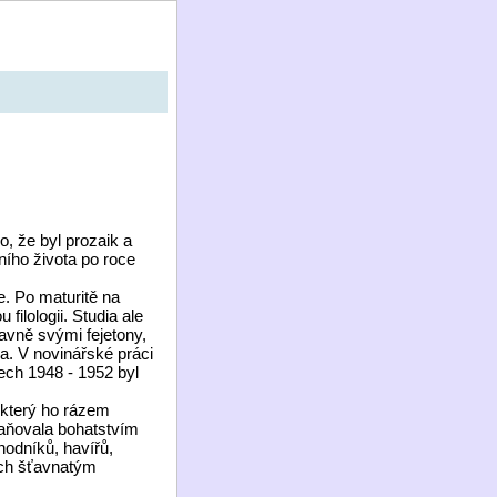
, že byl prozaik a
rního života po roce
. Po maturitě na
ilologii. Studia ale
lavně svými fejetony,
a. V novinářské práci
ech 1948 - 1952 byl
který ho rázem
maňovala bohatstvím
hodníků, havířů,
ých šťavnatým