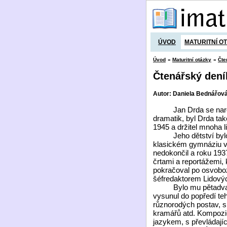
ÚVOD
MATURITNÍ O
Úvod
»
Maturitní otázky
»
Čte
Čtenářský dení
Autor: Daniela Bednářov
Jan Drda se narodil 
dramatik, byl Drda také
1945 a držitel mnoha l
Jeho dětství bylo po
klasickém gymnáziu v P
nedokončil a roku 1937
črtami a reportážemi,
pokračoval po osvoboz
šéfredaktorem Lidovýc
Bylo mu pětadvacet l
vysunul do popředí te
různorodých postav, s
kramářů atd. Kompozi
jazykem, s převládají