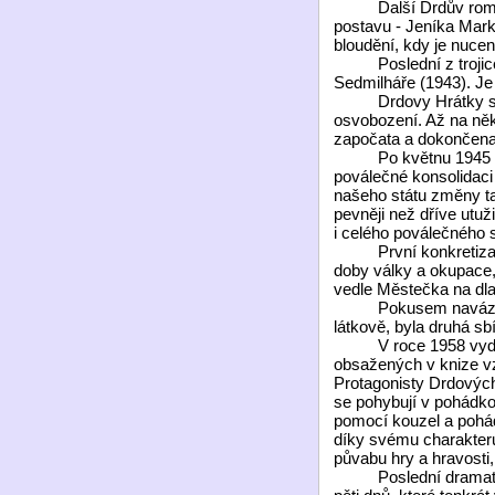
Další Drdův román Ži
postavu - Jeníka Marka
bloudění, kdy je nuce
Poslední z trojice ro
Sedmilháře (1943). Je 
Drdovy Hrátky s Čer
osvobození. Až na něk
započata a dokončena 
Po květnu 1945 patřil
poválečné konsolidaci
našeho státu změny tak
pevněji než dříve utuži
i celého poválečného 
První konkretizací D
doby války a okupace,
vedle Městečka na dla
Pokusem navázat na 
látkově, byla druhá sb
V roce 1958 vydal Č
obsažených v knize vz
Protagonisty Drdových 
se pohybují v pohádko
pomocí kouzel a pohádk
díky svému charakteru
půvabu hry a hravosti,
Poslední dramatická 