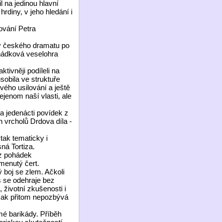
na jedinou hlavní
rdiny, v jeho hledání i
ování Petra
 českého dramatu po
hádková veselohra
ivněji podíleli na
obila ve struktuře
vého usilování a ještě
ejenom naší vlasti, ale
 jedenácti povídek z
 vrcholů Drdova díla -
ak tematicky i
ná Tortiza.
z pohádek
menutý čert.
 boj se zlem. Ačkoli
s se odehraje bez
 životní zkušenosti i
však přitom nepozbývá
é barikády. Příběh