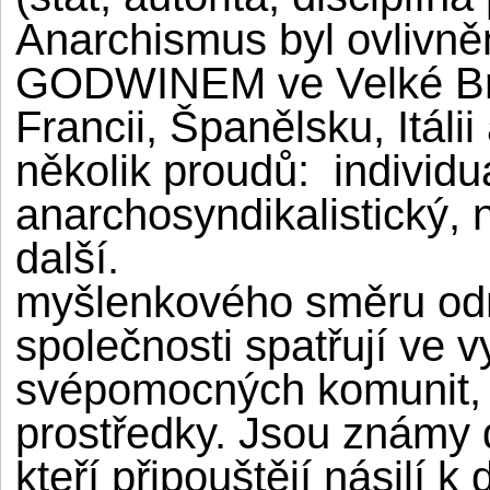
Anarchismus byl ovlivněn
GODWINEM ve Velké Bri
Francii, Španělsku, Itál
několik proudů: individual
anarchosyndikalistický,
další. Přívr
myšlenkového směru odmí
společnosti spatřují ve 
svépomocných komunit, k
prostředky. Jsou známy d
kteří připouštějí násilí k