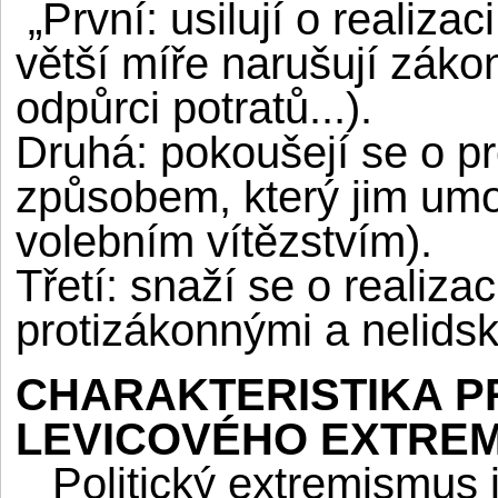
„První: usilují o realizac
větší míře narušují zákon
odpůrci potratů...).
Druhá: pokoušejí se o pr
způsobem, který jim umož
volebním vítězstvím).
Třetí: snaží se o realiza
protizákonnými a nelids
CHARAKTERISTIKA P
LEVICOVÉHO EXTRE
Politický extremismus j