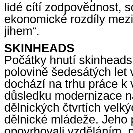
lidé cítí zodpovědnost, s
ekonomické rozdíly mez
jihem“.
SKINHEADS
Počátky hnutí skinheads
polovině šedesátých let v
dochází na trhu práce 
důsledku modernizace n
dělnických čtvrtích velk
dělnické mládeže. Jeho p
opovrhovali vzděláním, n