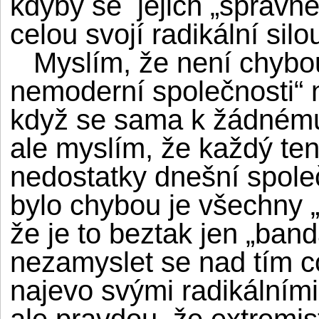
kdyby se jejich „správné
celou svojí radikální silo
Myslím, že není chybou 
nemoderní společnosti“ n
když se sama k žádnému
ale myslím, že každý te
nedostatky dnešní spole
bylo chybou je všechny „
že je to beztak jen „ban
nezamyslet se nad tím co 
najevo svými radikálními