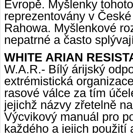
Evropě. Myšlenky tohoto 
reprezentovány v České 
Rahowa. Myšlenkové roz
nepatrné a často splývají
WHITE ARIAN RESISTA
W.A.R.- Bílý árijský odpo
extrémistická organizace
rasové válce za tím účel
jejichž názvy zřetelně na
Výcvikový manuál pro po
každého a jejich použití 