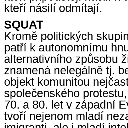
kteří násilí odmítají.
SQUAT
Kromě politických skupi
patří k autonomnímu hnut
alternativního způsobu ži
znamená nelegálně tj. b
objekt komunitou nejčast
společenského protestu, 
70. a 80. let v západní 
tvoří nejenom mladí ne
imigranti, ale i mladí int