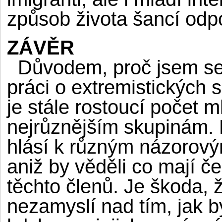
způsob života šancí odpo
ZÁVĚR
Důvodem, proč jsem se 
práci o extremistických 
je stále rostoucí počet m
nejrůznějším skupinám. 
hlásí k různým názorov
aniž by věděli co mají če
těchto členů. Je škoda, ž
nezamyslí nad tím, jak b