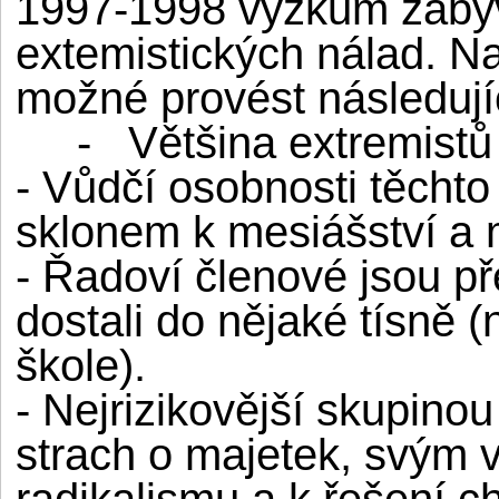
1997-1998 výzkum zabýva
extemistických nálad. N
možné provést následují
- Většina extremistů j
- Vůdčí osobnosti těchto 
sklonem k mesiášství a 
- Řadoví členové jsou př
dostali do nějaké tísně 
škole).
- Nejrizikovější skupinou
strach o majetek, svým 
radikalismu a k řešení ch