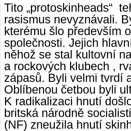
Tito „protoskinheads“ t
rasismus nevyznávali. Byl
kterému šlo především o 
společnosti. Jejich hlavn
něhož se stal kultovní 
a rockových klubech , rv
zápasů. Byli velmi tvrdí
Oblíbenou četbou byli ul
K radikalizaci hnutí došl
britská národně socialist
(NF) zneužila hnutí ski