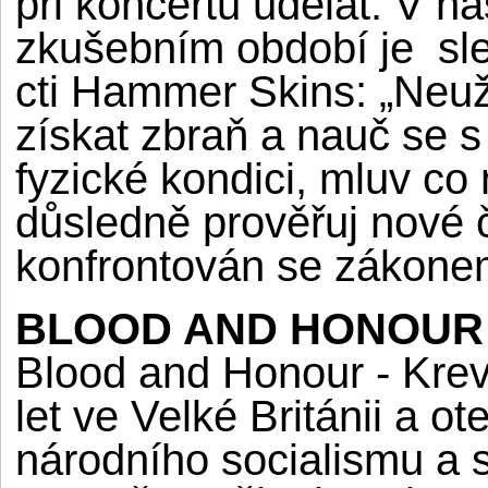
při koncertu udělat. V ná
zkušebním období je sl
cti Hammer Skins: „Neuž
získat zbraň a nauč se s
fyzické kondici, mluv co
důsledně prověřuj nové čl
konfrontován se zákone
BLOOD AND HONOUR 
Blood and Honour - Krev 
let ve Velké Británii a 
národního socialismu a st