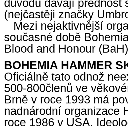
důvodů dávají přednost 
(nejčastěji značky Umbro
Mezi nejaktivnější orga
současné době Bohemia
Blood and Honour (BaH
BOHEMIA HAMMER SKI
Oficiálně tato odnož nee
500-800členů ve věkové
Brně v roce 1993 má po
nadnárodní organizace H
roce 1986 v USA. Ideolo