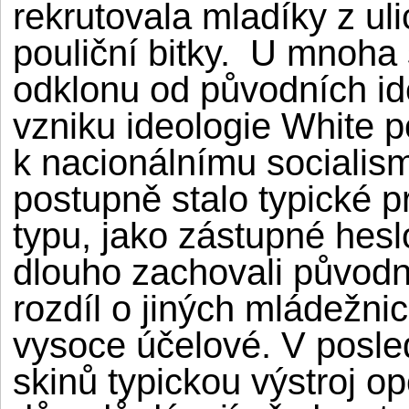
rekrutovala mladíky z ul
pouliční bitky. U mnoha
odklonu od původních id
vzniku ideologie White p
k nacionálnímu socialis
postupně stalo typické p
typu, jako zástupné hesl
dlouho zachovali původní
rozdíl o jiných mládežni
vysoce účelové. V posle
skinů typickou výstroj op