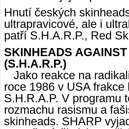
Hnutí českých skinhead
ultrapravicové, ale i ult
patří S.H.A.R.P., Red Ski
SKINHEADS AGAINST
(S.H.A.R.P.)
Jako reakce na radikali
roce 1986 v USA frakce
S.H.R.A.P. V programu to
rozmachu rasismu a faš
skinheads. SHARP vyjadř