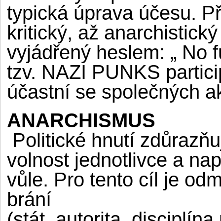
typická úprava účesu. Př
kritický, až anarchistick
vyjádřený heslem: „ No f
tzv. NAZI PUNKS partici
účastní se společných ak
ANARCHISMUS
Politické hnutí zdůrazňu
volnost jednotlivce a na
vůle. Pro tento cíl je o
brání
(stát, autorita, disciplín