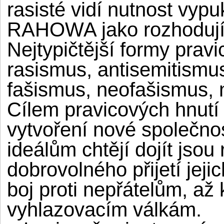
rasisté vidí nutnost vypu
RAHOWA jako rozhodující 
Nejtypičtější formy pra
rasismus, antisemitismus
fašismus, neofašismus,
Cílem pravicových hnutí 
vytvoření nové společno
ideálům chtějí dojít jso
dobrovolného přijetí jej
boj proti nepřátelům, až
vyhlazovacím válkám.