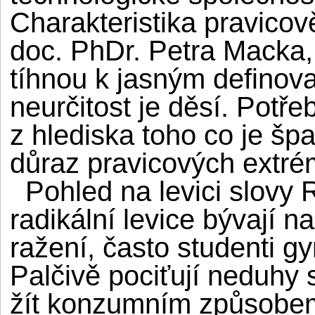
Charakteristika pravicov
doc. PhDr. Petra Macka, 
tíhnou k jasným definov
neurčitost je děsí. Potře
z hlediska toho co je šp
důraz pravicových extrém
Pohled na levici slovy 
radikální levice bývají n
ražení, často studenti g
Palčivě pociťují neduhy
žít konzumním způsobem 