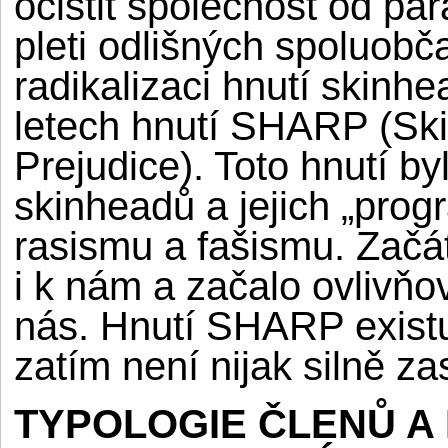
očistit společnost od pa
pleti odlišných spoluobč
radikalizaci hnutí skinhe
letech hnutí SHARP (Ski
Prejudice). Toto hnutí by
skinheadů a jejich „prog
rasismu a fašismu. Začát
i k nám a začalo ovlivňo
nás. Hnutí SHARP existu
zatím není nijak silně z
TYPOLOGIE ČLENŮ A 