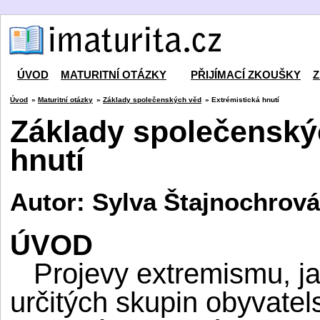
ÚVOD
MATURITNÍ OTÁZKY
PŘIJÍMACÍ ZKOUŠKY
Z
Úvod
»
Maturitní otázky
»
Základy společenských věd
» Extrémistická hnutí
Základy společenskýc
hnutí
Autor: Sylva Štajnochrová
ÚVOD
Projevy extremismu, jak
určitých skupin obyvatel