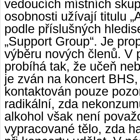
vedoucích místních skupi
osobnosti užívají titulu „A
podle příslušných hledis
„Support Group“. Je prop
výběru nových členů. V p
probíhá tak, že učeň neb
je zván na koncert BHS,
kontaktován pouze pozor
radikální, zda nekonzumu
alkohol však není považ
vypracované tělo, zda ha