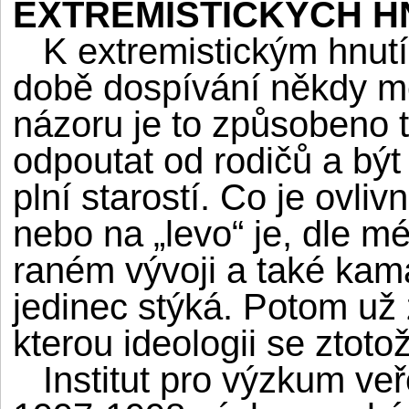
EXTREMISTICKÝCH H
K extremistickým hnutím
době dospívání někdy m
názoru je to způsobeno tí
odpoutat od rodičů a být 
plní starostí. Co je ovlivn
nebo na „levo“ je, dle m
raném vývoji a také kama
jedinec stýká. Potom už
kterou ideologii se ztotož
Institut pro výzkum veř