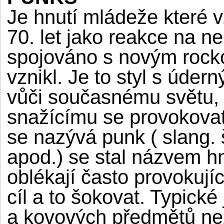
Je hnutí mládeže které 
70. let jako reakce na n
spojováno s novým rock
vznikl. Je to styl s údern
vůči současnému světu, 
snažícímu se provokovat
se nazývá punk ( slang.
apod.) se stal názvem hn
oblékají často provokuj
cíl a to šokovat. Typické
a kovových předmětů ne