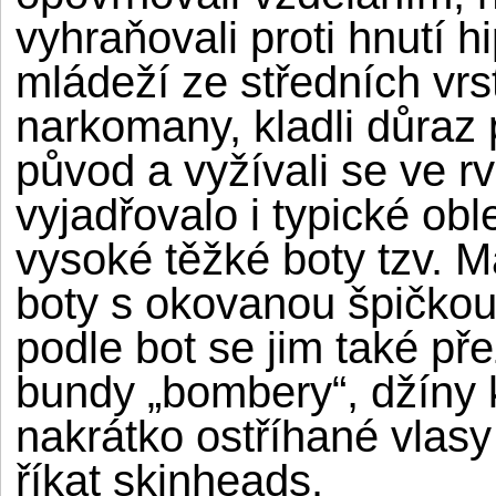
vyhraňovali proti hnutí 
mládeží ze středních vrs
narkomany, kladli důraz 
původ a vyžívali se ve 
vyjadřovalo i typické obl
vysoké těžké boty tzv. M
boty s okovanou špičkou, 
podle bot se jim také př
bundy „bombery“, džíny 
nakrátko ostříhané vlasy
říkat skinheads.