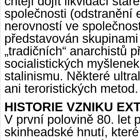
chtějí dojít likvidací st
společnosti (odstranění
nerovností ve společnost
představován skupinami n
„tradičních“ anarchistů 
socialistických myšlene
stalinismu. Některé ultra
ani teroristických metod.
HISTORIE VZNIKU EX
V první polovině 80. let
skinheadské hnutí, které 