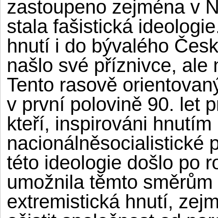
zastoupeno zejména v Ně
stala fašistická ideologi
hnutí i do bývalého Čes
našlo své příznivce, ale
Tento rasově orientovaný
v první polovině 90. let p
kteří, inspirováni hnutím
nacionálněsocialistické
této ideologie došlo po 
umožnila těmto směrům p
extremistická hnutí, zej