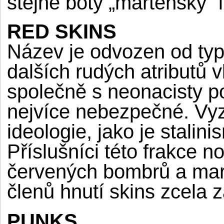
stejné boty „martensky“ 
RED SKINS
Název je odvozen od typ
dalších rudých atributů 
společně s neonacisty po
nejvíce nebezpečné. Vyz
ideologie, jako je stali
Příslušníci této frakce n
červených bombrů a mar
členů hnutí skins zcela 
PUNKS