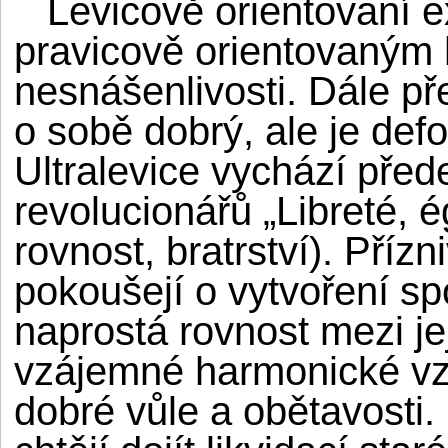
Levicově orientovaní ext
pravicově orientovaným 
nesnášenlivosti. Dále př
o sobě dobrý, ale je de
Ultralevice vychází pře
revolucionářů „Libreté, ég
rovnost, bratrství). Příz
pokoušejí o vytvoření sp
naprostá rovnost mezi jej
vzájemné harmonické vz
dobré vůle a obětavosti. 