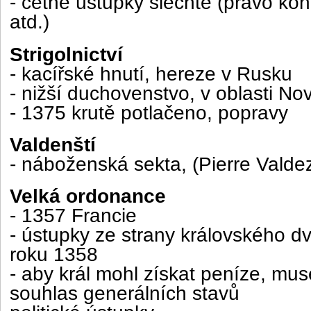
- četné ústupky šlechtě (právo konat
atd.)
Strigolnictví
- kacířské hnutí, hereze v Rusku
- nižší duchovenstvo, v oblasti N
- 1375 krutě potlačeno, popravy
Valdenští
- náboženská sekta, (Pierre Valde
Velká ordonance
- 1357 Francie
- ústupky ze strany královského dv
roku 1358
- aby král mohl získat peníze, muse
souhlas generálních stavů