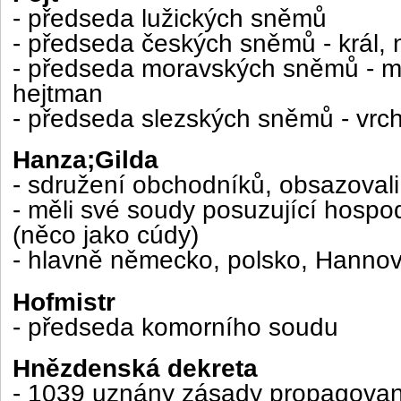
- předseda lužických sněmů
- předseda českých sněmů - král, 
- předseda moravských sněmů - 
hejtman
- předseda slezských sněmů - vrch
Hanza;Gilda
- sdružení obchodníků, obsazoval
- měli své soudy posuzující hospod
(něco jako cúdy)
- hlavně německo, polsko, Hannov
Hofmistr
- předseda komorního soudu
Hnězdenská dekreta
- 1039 uznány zásady propagovan