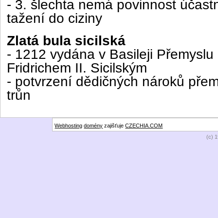
- 3. šlechta nemá povinnost účast
tažení do ciziny
Zlatá bula sicilská
- 1212 vydána v Basileji Přemyslu 
Fridrichem II. Sicilským
- potvrzení dědičných nároků pře
trůn
Webhosting
domény
zajišťuje
CZECHIA.COM
(c) 