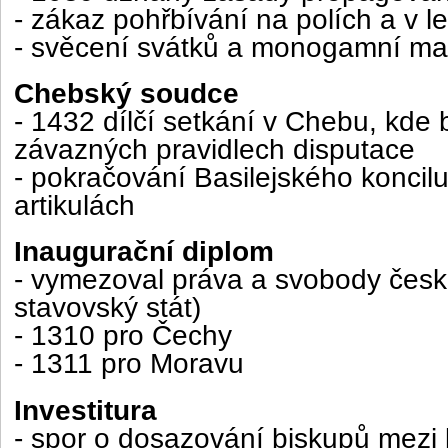
- zákaz pohřbívání na polích a v le
- svěcení svátků a monogamní ma
Chebský soudce
- 1432 dílčí setkání v Chebu, kde 
závazných pravidlech disputace
- pokračování Basilejského koncilu
artikulách
Inaugurační diplom
- vymezoval práva a svobody česk
stavovský stát)
- 1310 pro Čechy
- 1311 pro Moravu
Investitura
- spor o dosazování biskupů mezi