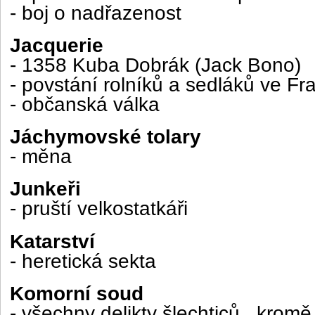
- boj o nadřazenost
Jacquerie
- 1358 Kuba Dobrák (Jack Bono)
- povstání rolníků a sedláků ve Fra
- občanská válka
Jáchymovské tolary
- měna
Junkeři
- pruští velkostatkáři
Katarství
- heretická sekta
Komorní soud
- všechny delikty šlechticů , krom