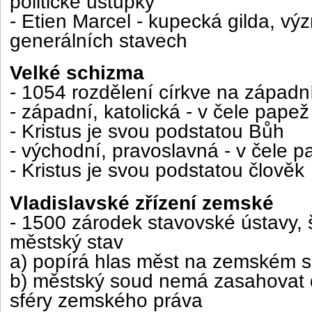
politické ústupky
- Etien Marcel - kupecká gilda, v
generálních stavech
Velké schizma
- 1054 rozdělení církve na západn
- západní, katolická - v čele papež
- Kristus je svou podstatou Bůh
- východní, pravoslavná - v čele p
- Kristus je svou podstatou člověk
Vladislavské zřízení zemské
- 1500 zárodek stavovské ústavy,
městský stav
a) popírá hlas měst na zemském 
b) městský soud nemá zasahovat d
sféry zemského práva