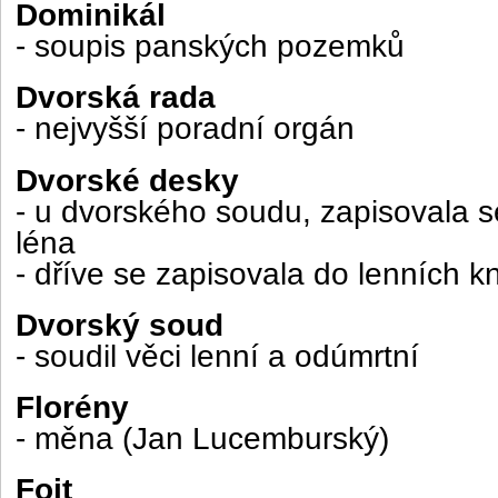
Dominikál
- soupis panských pozemků
Dvorská rada
- nejvyšší poradní orgán
Dvorské desky
- u dvorského soudu, zapisovala s
léna
- dříve se zapisovala do lenních k
Dvorský soud
- soudil věci lenní a odúmrtní
Florény
- měna (Jan Lucemburský)
Fojt