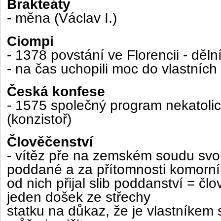
Brakteáty
- měna (Václav I.)
Ciompi
- 1378 povstání ve Florencii - dělní
- na čas uchopili moc do vlastních
Česká konfese
- 1575 společný program nekatolic
(konzistoř)
Člověčenství
- vítěz pře na zemském soudu svo
poddané a za přítomnosti komorn
od nich přijal slib poddanství = člo
jeden došek ze střechy
statku na důkaz, že je vlastníkem 