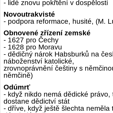
- lidé znovu pokřtění v dospělosti
Novoutrakvisté
- podpora reformace, husité, (M. L
Obnovené zřízení zemské
- 1627 pro Čechy
- 1628 pro Moravu
- dědičný nárok Habsburků na česk
náboženství katolické,
zrovnoprávnění češtiny s němčino
němčině)
Odúmrť
- když nikdo nemá dědické právo, 
dostane dědictví stát
- dříve, když ještě šlechta neměla