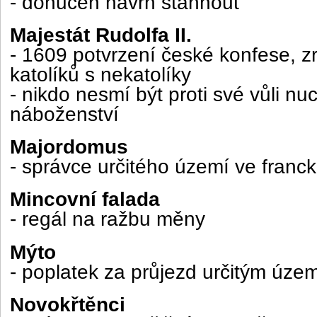
- donucen návrh stáhnout
Majestát Rudolfa II.
- 1609 potvrzení české konfese, 
katolíků s nekatolíky
- nikdo nesmí být proti své vůli nu
náboženství
Majordomus
- správce určitého území ve francké
Mincovní falada
- regál na ražbu měny
Mýto
- poplatek za průjezd určitým úz
Novokřtěnci