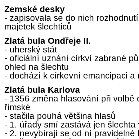
Zemské desky
- zapisovala se do nich rozhodnu
majetek šlechticů
Zlatá bula Ondřeje II.
- uherský stát
- oficiální uznání církví zabrané p
ohled na šlechtu
- dochází k církevní emancipaci a
Zlatá bula Karlova
- 1356 změna hlasování při volbě 
římské
- stačila pouhá většina hlasů
- 1. úřady smí zastává jen šlechta
- 2. nevybírají se od ní pravidelné