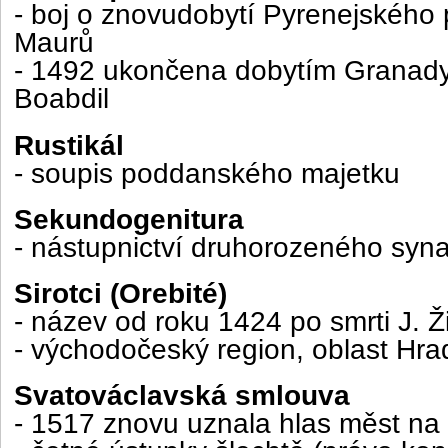
- boj o znovudobytí Pyrenejského 
Maurů
- 1492 ukončena dobytím Granady
Boabdil
Rustikál
- soupis poddanského majetku
Sekundogenitura
- nástupnictví druhorozeného syn
Sirotci (Orebité)
- název od roku 1424 po smrti J. Ž
- východočeský region, oblast Hra
Svatováclavská smlouva
- 1517 znovu uznala hlas měst 