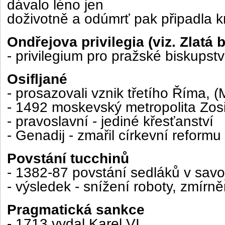
dávalo léno jen
doživotně a odúmrť pak připadla kr
Ondřejova privilegia (viz. Zlatá b
- privilegium pro pražské biskupstv
Osifljané
- prosazovali vznik třetího Říma, 
- 1492 moskevský metropolita Zo
- pravoslavní - jediné křesťanství
- Genadij - zmařil církevní reformu
Povstání tucchinů
- 1382-87 povstání sedláků v savo
- výsledek - snížení roboty, zmírně
Pragmatická sankce
- 1713 vydal Karel VI.