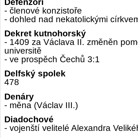
Defenzoři
- členové konzistoře
- dohled nad nekatolickými církve
Dekret kutnohorský
- 1409 za Václava II. změněn pom
universitě
- ve prospěch Čechů 3:1
Delfský spolek
478
Denáry
- měna (Václav III.)
Diadochové
- vojenští velitelé Alexandra Velik