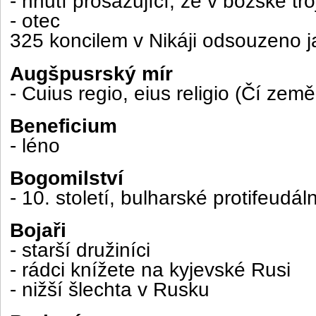
- hnutí prosazující, že v božské tro
- otec
325 koncilem v Nikáji odsouzeno j
Augšpusrský mír
- Cuius regio, eius religio (Čí zem
Beneficium
- léno
Bogomilství
- 10. století, bulharské protifeudál
Bojaři
- starší družiníci
- rádci knížete na kyjevské Rusi
- nižší šlechta v Rusku