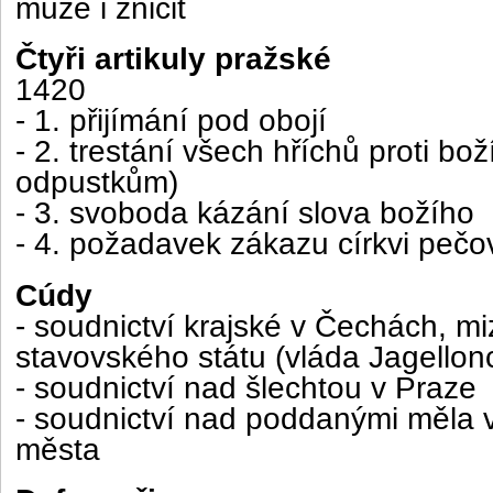
může i zničit
Čtyři artikuly pražské
1420
- 1. přijímání pod obojí
- 2. trestání všech hříchů proti bo
odpustkům)
- 3. svoboda kázání slova božího
- 4. požadavek zákazu církvi pečo
Cúdy
- soudnictví krajské v Čechách, mi
stavovského státu (vláda Jagellon
- soudnictví nad šlechtou v Praze
- soudnictví nad poddanými měla v
města