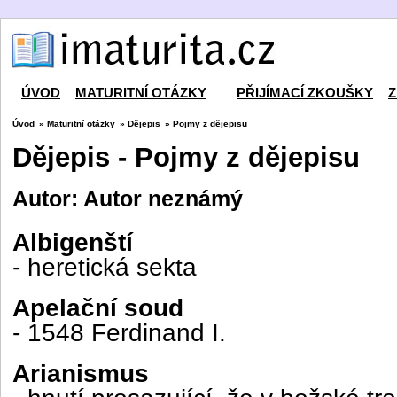
ÚVOD
MATURITNÍ OTÁZKY
PŘIJÍMACÍ ZKOUŠKY
Z
Úvod
»
Maturitní otázky
»
Dějepis
» Pojmy z dějepisu
Dějepis - Pojmy z dějepisu
Autor: Autor neznámý
Albigenští
- heretická sekta
Apelační soud
- 1548 Ferdinand I.
Arianismus