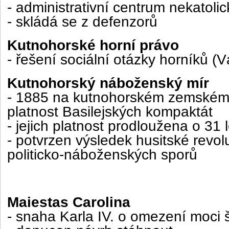
- administrativní centrum nekatolic
- skládá se z defenzorů
Kutnohorské horní právo
- řešení sociální otázky horníků (Vá
Kutnohorský náboženský mír
- 1885 na kutnohorském zemském
platnost Basilejských kompaktát
- jejich platnost prodloužena o 31 l
- potvrzen výsledek husitské revo
politicko-náboženských sporů
Maiestas Carolina
- snaha Karla IV. o omezení moci 