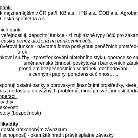
 bank:
k nejznámějším v ČR patří: KB a.s.,
IPB a.s., ČOB a.s., Agroban
 Česká spořitelna a.s.
tních bank:
d veřejnosti tj. depozitní funkce - zřizují různé typy účtů pro záka
e částka peněz uložená na bankovním účtu.
j. úvěrová funkce - návratná forma poskytnutí peněžních prostřed
úrok
ankovní služby - zprostředkování platebního styku, operace se 
směnárenská činnost, poskytování bankovních záruk
pronájem bezpečnostních schránek, obchodování
s cennými papíry, poradenská činnost, ....
isponují ostatní banky s obrovskými finančními prostředky, které 
nka nedostala do vážných problémů, musí při své činnosti dodr
operací:
kvidity
skovosti
stoty (bezpečnosti)
ikvidity
st dostát krátkodobým závazkům
í schopnost) - okamžitě hradit právě splatné závazky