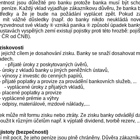
ventnost jsou důležité pro banku protože banka musí být scho
 peníze. Každý vklad vyjadřuje zákazníkovu důvěru, že banka 
středky a že je bude na požádání vyplácet zpět. Pokud z
o mít vážné důsledky (např. do banky nikdo neukládá nové
 vyzvednout své vklady
®
vzniká panika
®
způsobí úpadek banky,
stavách vyspělých zemí existují pojistky proti této hrozbě: pojiš
(v ČR od ČNB).
ziskovosti
, jejichž cílem je dosahování zisku. Banky se snaží dosahovat
ladech.
- přijaté úroky z poskytovaných úvěrů,
- úroky z vkladů banky u jiných peněžních ústavů,
- výnosy z investic do cenných papírů,
- přijaté poplatky a provize za provádění bankovních služeb, ...
:
- vyplácené úroky z přijatých vkladů,
- placené poplatky a provize
- vyplácené prémie a výhry
- odpisy, materiálové, mzdové náklady,....
k může mít formu zisku nebo ztráty. Ze zisku banky odvádějí d
použit k různým účelům např. k výplatě dividend, tvorbě rezerv, ..
istoty (bezpečnosti)
 mít pocit, že jeho peníze jsou plně chráněny. Důvěra zákazník