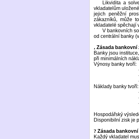
Likvidita a sol
vkladatelům uložené
jejich peněžní pro
zákazníků, může t
vkladatelé spěchají
V bankovních sou
od centrální banky 
‚
Zásada bankovní 
Banky jsou instituce
při minimálních nák
Výnosy banky tvoří:
Náklady banky tvoří
Hospodářský výslede
Disponibilní zisk je 
?
Zásada bankovní j
Každý vkladatel musí