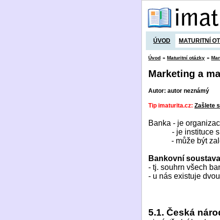
ÚVOD
MATURITNÍ O
Úvod
»
Maturitní otázky
»
Mar
Marketing a ma
Autor: autor neznámý
Tip imaturita.cz:
Zašlete s
Banka
- je organiza
- je instituc
- může být za
Bankovní soustava
- tj. souhrn všech 
- u nás existuje dv
5.1. Česká nár