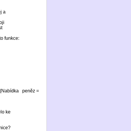
j a
ji
st
to funkce:
. (Nabídka
peněz =
lo ke
mice?