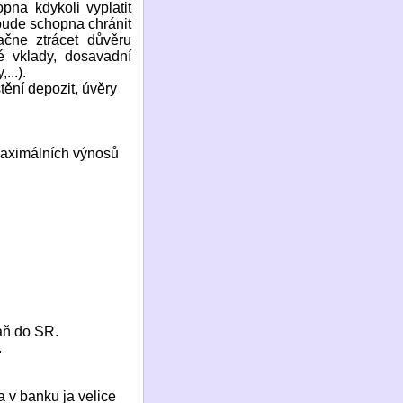
pna kdykoli vyplatit
bude schopna chránit
ačne ztrácet důvěru
 vklady, dosavadní
...).
tění depozit, úvěry
 maximálních výnosů
aň do SR.
.
a v banku ja velice