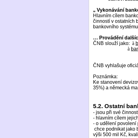
„
Vykonávání bank
Hlavním cílem banko
činností v ostatních
bankovního systému
…
Provádění dalšíc
ČNB slouží jako:
à
à
ban
ČNB vyhlašuje ofici
Poznámka:
Ke stanovení devizo
35%) a německá mar
5.2. Ostatní ba
- jsou při své činno
- hlavním cílem jejic
- o udělení povolení
chce podnikat jako
výši 500 mil Kč, kva