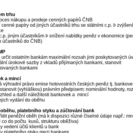
ém trhu
proces nákupu a prodeje cenných papírů ČNB
í cenné papíry od jiných účastníků trhu se státními c.p.
Þ
zvýšení
ce
 c.p. jiným účastníkům
Þ
snížení nabídky peněz v ekonomice (pe
ch účastníků do ČNB)
 MP
 určit ostatním bankám maximální rozsah jimi poskytovaných ú
imální úrokové sazby z vkladů přijímaných bankami, stanovit
ytovaných bankami
k a mincí
á výhradní právo emise hotovostních českých peněz tj. bankove
 stanovit (vyhláškou) právním předpisem: nominální hodnoty, ro
vzhled a další náležitosti bankovek a
mincí
jejich vydání do oběhu
 oběhu, platebního styku a zúčtování bank
dit peněžní oběh (má k dispozici různé číselné údaje např.: m
i co do počtu
kusů, strukturu oběživa)
dy vedení účtů klientů u bank
dy platebního styku mezi bankami