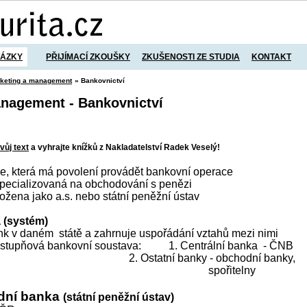
TÁZKY
PŘIJÍMACÍ ZKOUŠKY
ZKUŠENOSTI ZE STUDIA
KONTAKT
keting a management
» Bankovnictví
nagement - Bankovnictví
vůj text
a vyhrajte knížků z Nakladatelství Radek Veselý!
ce, která má povolení provádět bankovní operace
e specializovaná na obchodování s penězi
ložena jako a.s. nebo státní peněžní ústav
 (systém)
bank v daném
státě a zahrnuje uspořádání vztahů mezi nimi
oustupňová bankovní soustava:
1. Centrální banka
- ČNB
2. Ostatní banky - obchodní banky,
spořitelny
odní banka
(státní peněžní ústav)