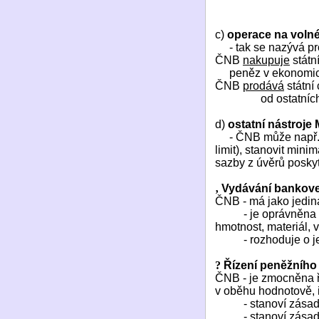
c)
operace na voln
- tak se nazývá 
ČNB
nakupuje
státn
peněz v ekonomi
ČNB
prodává
státní
od ostatní
d)
ostatní nástroje
- ČNB může např.
limit), stanovit min
sazby z úvěrů posk
‚
Vydávání bankove
ČNB - má jako jedin
- je oprávněna
hmotnost, materiál, 
- rozhoduje o 
?
Řízení peněžního
ČNB - je zmocněna ří
v oběhu hodnotově, 
- stanoví zása
- stanoví zása