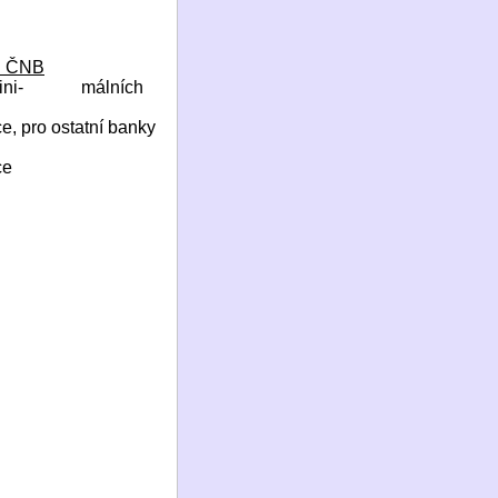
 u ČNB
ini-
málních
, pro ostatní banky
ce