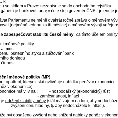
u ČR
ou se sídlem v Praze
;
nezapisuje se do obchodního rejstříku
orgánem je bankovní rada
;
v čele stojí guvernér ČNB - jmenuje je
ávat Parlamentu nejméně dvakrát ročně zprávu o měnovém vývo
rmovat (nejméně jednou za tři měsíce) o měnovém vývoji veřejno
je
zabezpečovat stabilitu české měny
. Za tímto účelem plní ty
ní měnové politiky
 a mincí
běhu, platebního styku a zúčtování bank
ního dohledu
 činností
dění měnové politiky (MP)
or opatření, kterými stát ovlivňuje nabídku peněz v ekonomice
něz v ekonomice).
onomice má vliv na :
- hospodářský (ekonomický) růst
- zaměstnanost, inflaci
 je
udržení stability měny
(stát má zájem na tom, aby nedocháze
zvýšení cen. hladiny, tj. aby nedocházelo k inflaci).
e být dosaženo zvýšení nebo snížení nabídky peněz v ekono