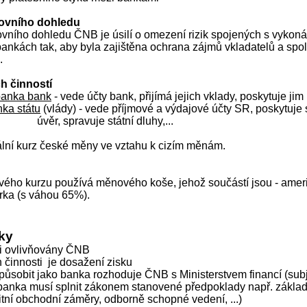
ovního dohledu
vního dohledu ČNB je úsilí o omezení rizik spojených s vyko
 bankách tak, aby byla zajištěna ochrana zájmů vkladatelů a spol
.
h činností
banka bank
- vede účty bank, přijímá jejich vklady, poskytuje jim ú
ka státu
(vlády) - vede příjmové a výdajové účty SR, poskytuje 
úvěr, spravuje státní dluhy,...
ální kurz české měny ve vztahu k cizím měnám.
vého kurzu používá měnového koše, jehož součástí jsou - ameri
ka (s váhou 65%).
nky
sti ovlivňovány ČNB
h činnosti
je dosažení zisku
 působit jako banka rozhoduje ČNB s Ministerstvem financí (subj
 banka musí splnit zákonem stanovené předpoklady např. zákla
litní obchodní záměry, odborně schopné vedení, ...)