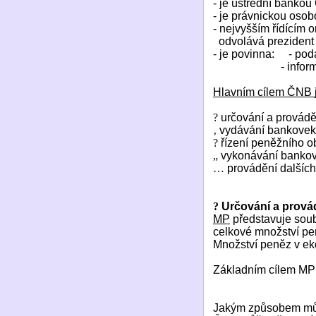
- je ústřední banko
- je právnickou osob
- nejvyšším řídícím 
odvolává prezident
- je povinna:
- pod
- info
Hlavním cílem ČNB
?
určování a provádě
‚
vydávání bankovek
?
řízení peněžního o
„
vykonávání bankov
…
provádění dalších
?
Určování a prová
MP
představuje soub
celkové množství pe
Množství peněz v ek
Základním cílem MP
Jakým způsobem můž