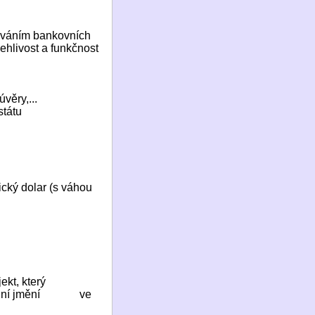
náváním bankovních
ehlivost a funkčnost
věry,...
státu
cký dolar (s váhou
ekt, který
dní jmění
ve