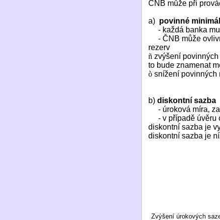
ČNB může při provád
a)
povinné minimál
- každá banka mus
- ČNB může ovlivn
rezerv
ñ
zvýšení povinných 
to bude znamenat mé
ò
snížení povinných 
b)
diskontní sazba
- úroková míra, 
- v případě úvěru
diskontní sazba je 
diskontní sazba je n
Zvýšení úrokových saze