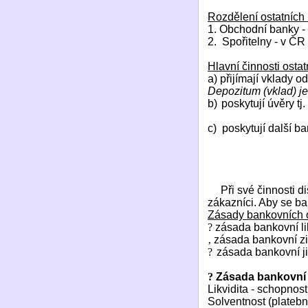
Rozdělení ostatních
1. Obchodní banky - 
2.
Spořitelny - v ČR
Hlavní činnosti osta
a) přijímají vklady o
Depozitum (vklad) j
b)
poskytují úvěry t
c)
poskytují další b
Při své činnosti d
zákazníci. Aby se ba
Zásady bankovních 
?
zásada bankovní li
‚
zásada bankovní zi
?
zásada bankovní ji
?
Zásada bankovní l
Likvidita - schopno
Solventnost (platebn