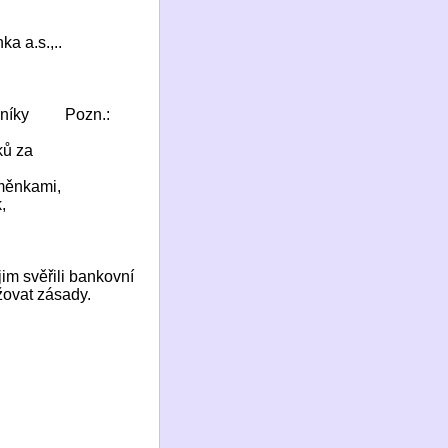
ka a.s.,..
zníky
Pozn.:
ků za
směnkami,
,
jim svěřili bankovní
žovat zásady.