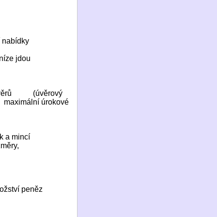
 nabídky
níze jdou
věrů
(úvěrový
maximální úrokové
k a mincí
změry,
nožství peněz