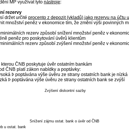
ění MP využívat tyto
nástroje
:
ní rezervy
í držet určité
procento z depozit (vkladů) jako rezervu na účtu
it množství peněz v ekonomice tím, že změní výši povinných m
minimálních rezerv způsobí snížení množství peněz v ekonomice
ně peněz pro poskytování úvěrů klientům
minimálních rezerv způsobí zvýšení množství peněz v ekonomi
za kterou ČNB poskytuje úvěr ostatním bankám
 od ČNB platí zákon nabídky a poptávky:
vysoká
Þ
poptávána výše úvěru ze strany ostatních bank je nízká
ízká
Þ
poptávána výše úvěru ze strany ostatních bank se zvýší
Zvýšení diskontní sazby
Snížení zájmu ostat. bank o úvěr od ČNB
b u ostat. bank