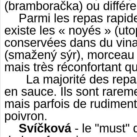
(
bramboračka
) ou différ
Parmi les repas rapid
existe les « noyés » (
uto
conservées dans du vinai
(
smažený sýr
), morceau
mais très réconfortant 
La majorité des repa
en sauce. Ils sont rar
mais parfois de rudimen
poivron.
Svíčková
- le "must" d