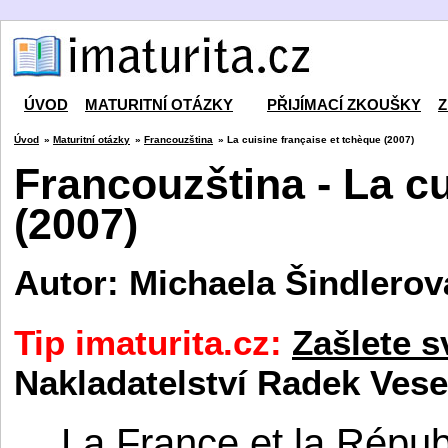
ÚVOD
MATURITNÍ OTÁZKY
PŘIJÍMACÍ ZKOUŠKY
Z
Úvod
»
Maturitní otázky
»
Francouzština
» La cuisine française et tchèque (2007)
Francouzština - La cu
(2007)
Autor: Michaela Šindlerov
Tip imaturita.cz:
Zašlete s
Nakladatelství Radek Vese
La France et la Répub