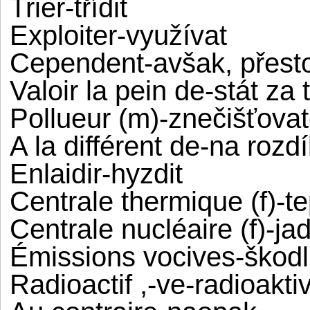
Trier-třídit
Exploiter-využívat
Cependent-avšak, přest
Valoir la pein de-stát za 
Pollueur (m)-znečišťovat
A la différent de-na rozdí
Enlaidir-hyzdit
Centrale thermique (f)-t
Centrale nucléaire (f)-ja
Émissions vocives-škodl
Radioactif ,-ve-radioakti