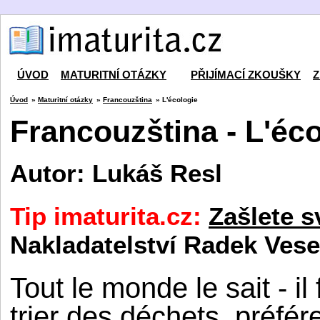
ÚVOD
MATURITNÍ OTÁZKY
PŘIJÍMACÍ ZKOUŠKY
Z
Úvod
»
Maturitní otázky
»
Francouzština
» L'écologie
Francouzština - L'éc
Autor: Lukáš Resl
Tip imaturita.cz:
Zašlete s
Nakladatelství Radek Vese
Tout le monde le sait - il 
trier des déchets, préfére