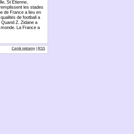
le, St Etienne,
remplissent les stades
pe de France a lieu en
ualités de football a
l. Quand Z. Zidane a
au monde. La France a
Ceník reklamy
|
RSS