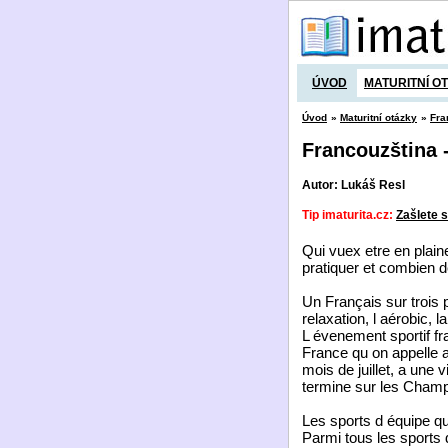
ÚVOD
MATURITNÍ O
Úvod
»
Maturitní otázky
»
Fra
Francouzština -
Autor: Lukáš Resl
Tip imaturita.cz:
Zašlete s
Qui vuex etre en plaine 
pratiquer et combien d
Un Français sur trois p
relaxation, l aérobic, l
L évenement sportif fr
France qu on appelle 
mois de juillet, a une 
termine sur les Champs
Les sports d équipe qui 
Parmi tous les sports 