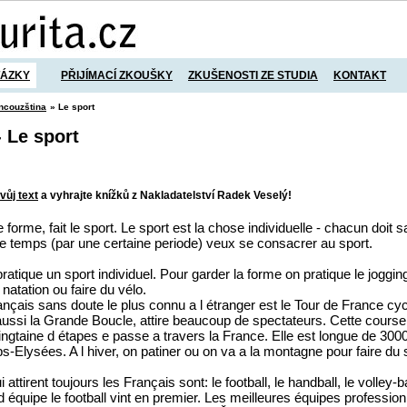
TÁZKY
PŘIJÍMACÍ ZKOUŠKY
ZKUŠENOSTI ZE STUDIA
KONTAKT
ncouzština
» Le sport
 Le sport
vůj text
a vyhrajte knížků z Nakladatelství Radek Veselý!
forme, fait le sport. Le sport est la chose individuelle - chacun doit sa
e temps (par une certaine periode) veux se consacrer au sport.
ratique un sport individuel. Pour garder la forme on pratique le joggin
a natation ou faire du vélo.
ançais sans doute le plus connu a l étranger est le Tour de France cyc
aussi la Grande Boucle, attire beaucoup de spectateurs. Cette course
vingtaine d étapes e passe a travers la France. Elle est longue de 300
-Elysées. A l hiver, on patiner ou on va a la montagne pour faire du s
attirent toujours les Français sont: le football, le handball, le volley-bal
d équipe le football vint en premier. Les meilleures équipes profession