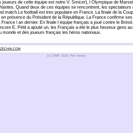
joueurs de cette équipe est notre V. Šmicer), l Olympique de Marseil
antes. Quand deux de ces équipes se rencontrent, les spectateurs 
nd match.Le football est tres populaire en France. La finale de la Cou
t en présence du Président de la République. La France confirme ses q
rance l an dernier. En finale l équipe français a joué contre le Brési
core E. Pétit a ajouté un, les Français a été le plus heureux gens 
 monde et des joueurs français les héros nationaux.
ZECHIA.COM
(c) 1998- 2026, Petr Vostrý