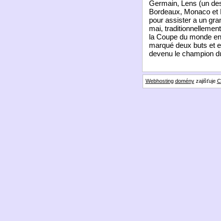
Germain, Lens (un des 
Bordeaux, Monaco et N
pour assister a un gra
mai, traditionnellemen
la Coupe du monde en F
marqué deux buts et en
devenu le champion du
Webhosting
domény
zajišťuje
C