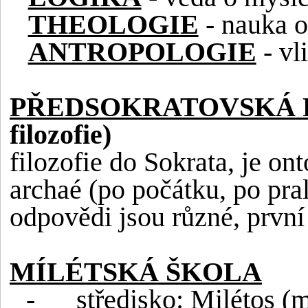
THEOLOGIE
- nauka o
ANTROPOLOGIE
- vl
PŘEDSOKRATOVSKÁ 
filozofie)
filozofie do Sokrata, je on
archaé (po počátku, po pra
odpovědi jsou různé, prvn
MÍLÉTSKÁ ŠKOLA
-
středisko: Milétos (