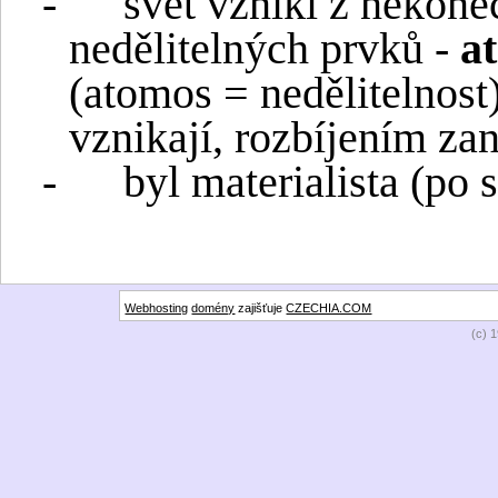
-
svět vznikl z nekone
nedělitelných prvků -
a
(atomos = nedělitelnost
vznikají, rozbíjením zan
-
byl materialista (po 
Webhosting
domény
zajišťuje
CZECHIA.COM
(c) 