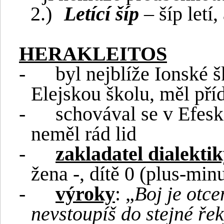
2.)
Letící šíp
– šíp letí
HERAKLEITOS
-
byl nejblíže Ionské
Elejskou školu, měl př
-
schovával se v Efes
neměl rád lid
-
zakladatel dialekti
žena -, dítě 0 (plus-min
-
výroky
: „
Boj je otc
nevstoupíš do stejné ře