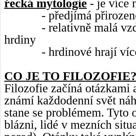
řecká mytologie
- je více 
- předjímá přirozen
- relativně malá v
hrdiny
- hrdinové hrají víc
CO JE TO FILOZOFIE
Filozofie začíná otázkami 
známí každodenní svět náh
stane se problémem. Tyto o
blázni, lidé v mezních situ