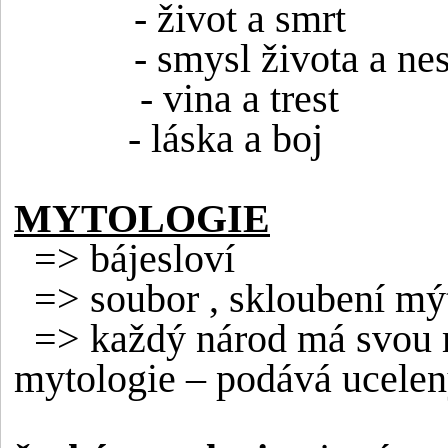
- život a smrt
- smysl života a ne
- vina a trest
- láska a boj
MYTOLOGIE
=> bájesloví
=> soubor , skloubení mýt
=> každý národ má svou my
mytologie – podává ucelen