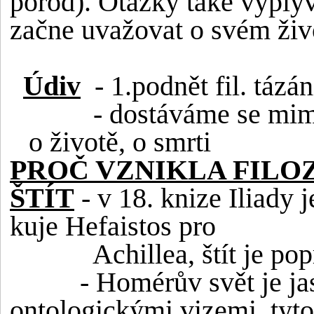
porod). Otázky také vyplýva
začne uvažovat o svém živ
Údiv
- 1.podnět fil. tázá
- dostáváme se mim
o životě, o smrti
PROČ VZNIKLA FILO
ŠTÍT
- v 18. knize Iliady j
kuje Hefaistos pro
Achillea, štít je p
- Homérův svět je j
ontologickými vizemi, tyto