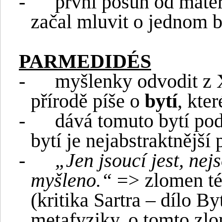
-
první posun od mater
začal mluvit o jednom by
PARMEDIDÉS
-
myšlenky odvodit z 
přírodě píše o
bytí
, kte
-
dává tomuto bytí po
bytí je nejabstraktnější
-
„Jen jsoucí jest, nej
myšleno.“
=> zlomen tét
(kritika Sartra – dílo By
metafyziky, o tomto zlom