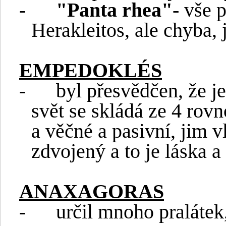
-
"Panta rhea"
- vše p
Herakleitos, ale chyba, 
EMPEDOKLÉS
-
byl přesvědčen, že j
svět se skládá ze 4 rov
a věčné a pasivní, jim v
zdvojený a to je láska a
ANAXAGORAS
-
určil mnoho pralátek