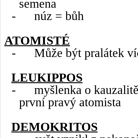
semena
-
núz = bůh
ATOMISTÉ
-
Může být pralátek ví
LEUKIPPOS
-
myšlenka o kauzalitě
první pravý atomista
DEMOKRITOS