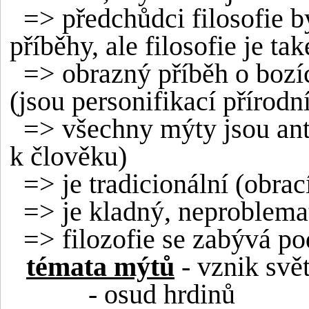
=> předchůdci filosofie b
příběhy, ale filosofie je ta
=> obrazný příběh o bozíc
(jsou personifikací přírodní
=> všechny mýty jsou ant
k člověku)
=> je tradicionální (obrac
=> je kladný, neproblemat
=> filozofie se zabývá p
témata mýtů
- vznik svě
- osud hrdinů