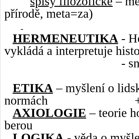
spisy filozofické
– met
přírodě, meta=za)
HERMENEUTIKA
- H
vykládá a interpretuje histo
- s
ETIKA
– myšlení o lids
normách
AXIOLOGIE
– teorie h
berou
LOGIKA
- věda o myšle