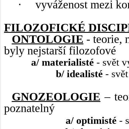
·
vyváženost mezi kon
FILOZOFICKÉ DISCIP
ONTOLOGIE
- teorie, 
byly nejstarší filozofové
a/ materialisté
- svět 
b/ idealisté
- svět
GNOZEOLOGIE
– teor
poznatelný
a/ optimisté
- 