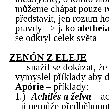
můžeme chápat pouze 
představit, jen rozum h
pravdy => jako
alethei
se odkryl celek světa
ZENÓN Z ELEJE
-
snažil se dokázat, že
vymyslel příklady aby d
Apórie
– příklady:
1.)
Achilés a želva
– ac
ji nemůže předběhnout,