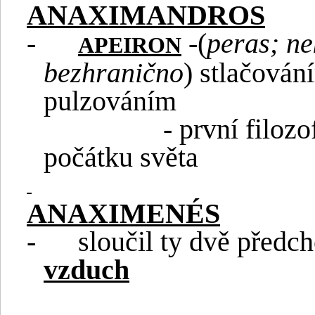
ANAXIMANDROS
-
-(
peras; n
APEIRON
bezhranično
) stlačován
pulzováním
- první filoz
počátku světa
ANAXIMENÉS
-
sloučil ty dvě předc
vzduch