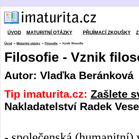
ÚVOD
MATURITNÍ OTÁZKY
PŘIJÍMACÍ ZKOUŠKY
Z
Úvod
»
Maturitní otázky
»
Filosofie
» Vznik filosofie
Filosofie - Vznik filos
Autor: Vlaďka Beránková
Tip imaturita.cz:
Zašlete s
Nakladatelství Radek Vese
- společenská (humanitní)