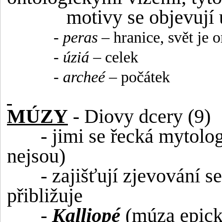
motivy se objevují
-
peras
– hranice, svět je 
-
úziá
– celek
-
archeé
– počátek
MÚZY
- Diovy dcery (9)
- jimi se řecká mytolog
nejsou)
- zajišťují zjevování s
přibližuje
-
Kalliopé
(múza epick