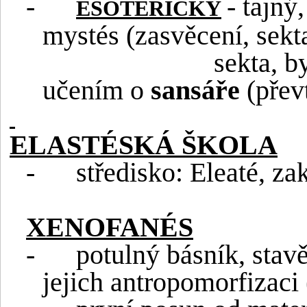
-
- tajný
ESOTERICKÝ
mystés (zasvěcení, sekt
sekta, b
učením o
sansáře
(přev
ELASTÉSKÁ ŠKOLA
-
středisko: Eleaté, z
XENOFANÉS
-
potulný básník, stavě
jejich antropomorfizaci 