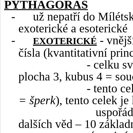
PYTHAGORAS
-
už nepatří do Míléts
exoterické a esoterické
-
- vnějš
EXOTERICKÉ
čísla (kvantitativní pri
- celku sv
plocha 3, kubus 4 = sou
- tento c
= šperk
), tento celek j
uspořád
dalších věd – 10 základn