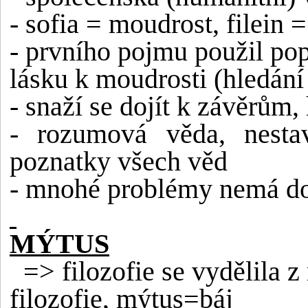
- sofia = moudrost, filein 
- prvního pojmu použil pop
lásku k moudrosti (hledání
-
snaží se dojít k závěrům,
- rozumová věda, nestav
poznatky všech věd
- mnohé problémy nemá doř
MÝTUS
=> filozofie se vydělila 
filozofie, mýtus=báj