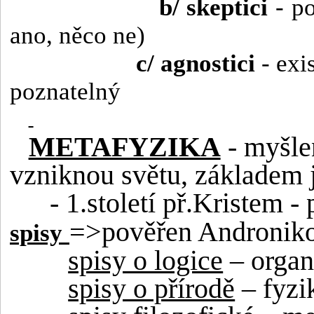
b/ skeptici
- po
ano, něco ne)
c/ agnostici
- exi
poznatelný
METAFYZIKA
- myšlen
vzniknou světu, základem j
- 1.století př.Kristem 
=>pověřen Andronik
spisy
spisy o logice
– organ
spisy o přírodě
– fyzi