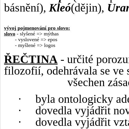
básnění),
Kleó
(dějin),
Ura
vývoj pojmenování pro slovo:
slovo
- slyšené => mýthas
- vyslovené => epos
- myšlené => logos
ŘEČTINA
- určité porozu
filozofií, odehrávala se ve
všechen zása
·
byla ontologicky ad
·
dovedla vyjádřit no
·
dovedla vyjádřit vzt