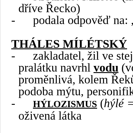
dříve Řecko)
-
podala odpověď na: „
THÁLES MÍLÉTSKÝ
-
zakladatel, žil ve st
pralátku navrhl
vodu
(v
proměnlivá, kolem Řeků
podoba mýtu, personifi
-
(
hýlé =
HÝLOZISMUS
oživená látka