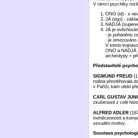
V rámci psychiky rozliš
ONO (id) - s ne
JÁ (ego) - zákl
NADJÁ (superego
JÁ je ovlivňován
- je poháněno z
- je omezováno 
V tomto trojnás
ONO a NADJÁ j
archeotypy = př
Představitelé psycho
SIGMUND FREUD
(1
rodina přestěhovala d
v Paříži, kam utekl pře
CARL GUSTAV JU
zkušenosti z celé histor
ALFRED ADLER
(18
méněcennosti a kompe
sexuální motivy.
Soustava psychologic