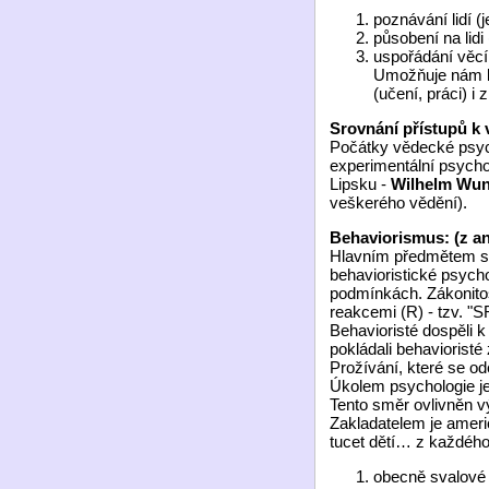
poznávání lidí (
působení na lidi 
uspořádání věcí 
Umožňuje nám lép
(učení, práci) i
Srovnání přístupů k 
Počátky vědecké psycho
experimentální psychol
Lipsku -
Wilhelm Wun
veškerého vědění).
Behaviorismus: (z an
Hlavním předmětem stu
behavioristické psycho
podmínkách. Zákonitos
reakcemi (R) - tzv. "S
Behavioristé dospěli 
pokládali behaviorist
Prožívání, které se od
Úkolem psychologie je
Tento směr ovlivněn 
Zakladatelem je amer
tucet dětí… z každého
obecně svalové (