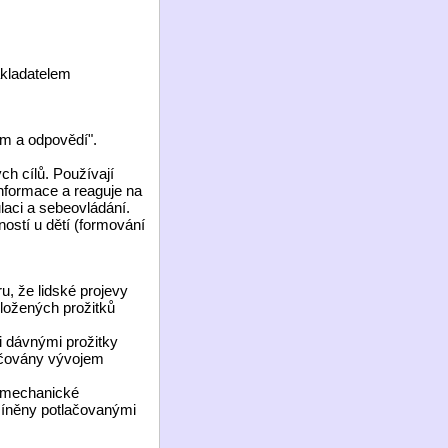
akladatelem
em a odpovědí".
ch cílů. Používají
informace a reaguje na
laci a sebeovládání.
ostí u dětí (formování
, že lidské projevy
ložených prožitků
i dávnými prožitky
rčovány vývojem
y mechanické
míněny potlačovanými