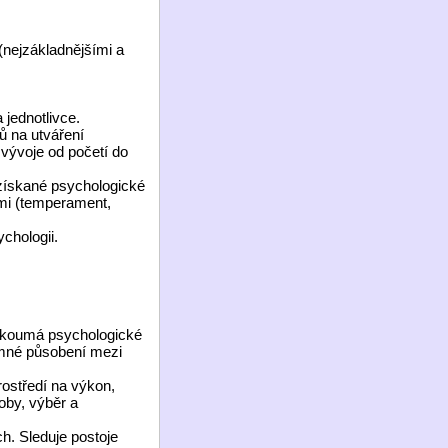
nejzákladnějšími a
jednotlivce.
ů na utváření
vývoje od početí do
 získané psychologické
dmi (temperament,
ychologii.
 zkoumá psychologické
jemné působení mezi
rostředí na výkon,
oby, výběr a
h. Sleduje postoje