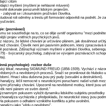
dající citům
ídající myšlení (myšlení je nehlasné mluvení)
mohli dokonale porozumět lidským projevům.
 - zabývali se i zkoumáním prožívání člověka.
studoval roli odměny a trestu při formování odpovědi na podnět. Je z
yučování.
ie: (poznávací)
ismu se soustřeďuje na to, co se děje uvnitř organismu "mezi podnět
ější projev vnitřních psychických jevů.
 z názoru, že lidské chování je určováno plánem, jak dosáhnout určitý
 než chování. Člověk není jen pasivním jedincem, který zpracovává 
vně poznávat. Zdůrazňují význam myšlení v jednání člověka, seberegu
979) - švýcarský psycholog, zabýval se vývojem poznávacích schopn
ta).
inná psychologie)- rozbor duše
ňský lékař, neurolog SIGMUND FREUD (1856-1939). Vychází z názoru
 vědomých a nevědomých procesů. Snaží se proniknout do hluboko u
domí. Hnací silou duševna jsou prý pudy (sexuální a destruktivní).
chanalýzy, léčil nemocné s neurotickými poruchami: našel vztah mez
nými příznaky chování. Upozornil na nevědomé motivy, které jsou u
ověk není pánem ve svém domě."
významným pokusem vyložit dynamiku lidského subjektu prostředk
choanalýza vycházela z předpokladu, že neurotické stavy jsou pod
a pokusem o odhalení vzniklého konfliktu a jeho uvolnění.
oanalýzu jako "vědu o nevědomí".