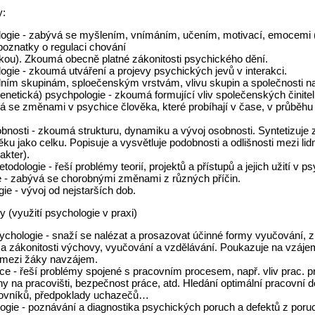
y:
gie - zabývá se myšlením, vnímáním, učením, motivací, emocemi (
poznatky o regulaci chování
kou). Zkoumá obecně platné zákonitosti psychického dění.
ogie - zkoumá utváření a projevy psychických jevů v interakci.
lním skupinám, sploečenským vrstvám, vlivu skupin a společnosti na 
enetická) psychpologie - zkoumá formující vliv společenských činitel
á se změnami v psychice člověka, které probíhají v čase, v průběhu 
bnosti - zkoumá strukturu, dynamiku a vývoj osobnosti. Syntetizuje
ku jako celku. Popisuje a vysvětluje podobnosti a odlišnosti mezi li
akter).
odologie - řeší problémy teorií, projektů a přístupů a jejich užití v ps
 - zabývá se chorobnými změnami z různých příčin.
ie - vývoj od nejstarších dob.
y (využití psychologie v praxi)
chologie - snaží se nalézat a prosazovat účinné formy vyučování,
le a zákonitosti výchovy, vyučování a vzdělávání. Poukazuje na vzá
a mezi žáky navzájem.
ce - řeší problémy spojené s pracovním procesem, např. vliv prac. p
y na pracovišti, bezpečnost práce, atd. Hledání optimální pracovní d
covníků, předpoklady uchazečů…
logie - poznávání a diagnostika psychických poruch a defektů z poruc