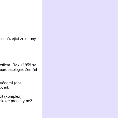
pocházející ze strany
extilem. Roku 1859 se
europatologie. Zemřel
dvědomí (obs.
overt.
cit (komplex)
enkové procesy než