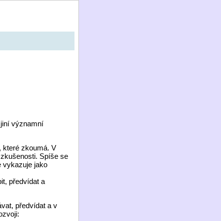
 jiní významní
 které zkoumá. V
 zkušenosti. Spíše se
e vykazuje jako
t, předvídat a
at, předvídat a v
zvoji: