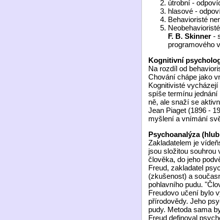
útrobní - odpoví
hlasové - odpov
Behavioristé ne
Neobehavioristé
F. B. Skinner
- 
programového v
Kognitivní psycholog
Na rozdíl od behavior
Chování chápe jako vn
Kognitivisté vycházejí
spíše termínu jednání
ně, ale snaží se akti
Jean Piaget (1896 - 1
myšlení a vnímání svě
Psychoanalýza (hlub
Zakladatelem je víde
jsou složitou souhrou
člověka, do jeho podvě
Freud, zakladatel psy
(zkušenost) a součas
pohlavního pudu. "Čl
Freudovo učení bylo 
přírodovědy. Jeho psy
pudy. Metoda sama byl
Freud definoval psych