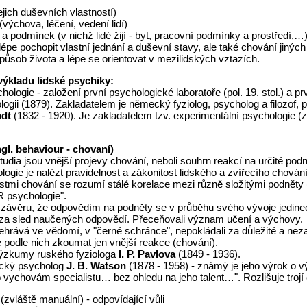
jejich duševních vlastností)
(výchova, léčení, vedení lidí)
a podmínek (v nichž lidé žijí - byt, pracovní podmínky a prostředí,…
e pochopit vlastní jednání a duševní stavy, ale také chování jiných l
 způsob života a lépe se orientovat v mezilidských vztazích.
výkladu lidské psychiky:
logie - založení první psychologické laboratoře (pol. 19. stol.) a pr
ogii (1879). Zakladatelem je německý fyziolog, psycholog a filozof, p
dt
(1832 - 1920). Je zakladatelem tzv. experimentální psychologie (
gl. behaviour - chovaní)
dia jsou vnější projevy chování, neboli souhrn reakcí na určité pod
logie je nalézt pravidelnost a zákonitost lidského a zvířecího chován
tmi chování se rozumí stálé korelace mezi různě složitými podněty (
R psychologie".
k závěru, že odpovědím na podněty se v průběhu svého vývoje jedine
é za sled naučených odpovědí. Přeceňovali význam učení a výchovy.
ehrává ve vědomí, v "černé schránce", nepokládali za důležité a neza
 podle nich zkoumat jen vnější reakce (chování).
výzkumy ruského fyziologa
I. P. Pavlova
(1849 - 1936).
ický psycholog
J. B. Watson
(1878 - 1958) - známý je jeho výrok o v
 vychovám specialistu… bez ohledu na jeho talent…". Rozlišuje trojí
zvláště manuální) - odpovídající vůli