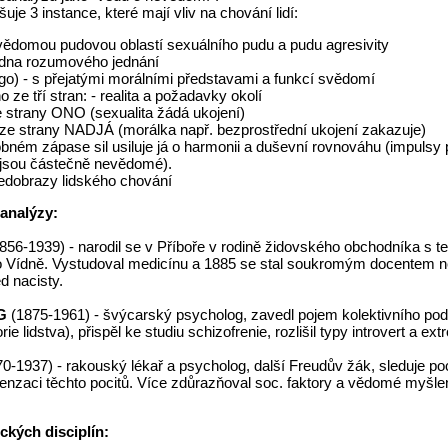
uje 3 instance, které mají vliv na chování lidí:
vědomou pudovou oblastí sexuálního pudu a pudu agresivity
adna rozumového jednání
) - s přejatými morálními představami a funkcí svědomí
o ze tří stran: - realita a požadavky okolí
e strany ONO (sexualita žádá ukojení)
ze strany NADJÁ (morálka např. bezprostřední ukojení zakazuje)
obném zápase sil usiluje já o harmonii a duševní rovnováhu (impulsy 
sou částečně nevědomé).
edobrazy lidského chování
analýzy:
856-1939) - narodil se v Příboře v rodině židovského obchodníka s t
o Vídně. Vystudoval medicínu a 1885 se stal soukromým docentem n
d nacisty.
NG
(1875-1961) - švýcarský psycholog, zavedl pojem kolektivního po
ie lidstva), přispěl ke studiu schizofrenie, rozlišil typy introvert a extr
70-1937) - rakouský lékař a psycholog, další Freudův žák, sleduje po
nzaci těchto pocitů. Více zdůrazňoval soc. faktory a vědomé myšl
kých disciplín: