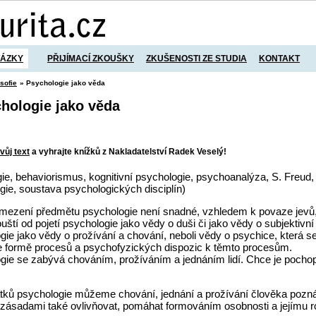
TÁZKY
PŘIJÍMACÍ ZKOUŠKY
ZKUŠENOSTI ZE STUDIA
KONTAKT
osofie
» Psychologie jako věda
chologie jako věda
vůj text
a vyhrajte knížků z Nakladatelství Radek Veselý!
ogie, behaviorismus, kognitivní psychologie, psychoanalýza, S. Freud,
gie, soustava psychologických disciplín)
ezení předmětu psychologie není snadné, vzhledem k povaze jevů,
tí od pojetí psychologie jako vědy o duši či jako vědy o subjektivní
logie jako vědy o prožívání a chování, neboli vědy o psychice, která s
e formě procesů a psychofyzických dispozic k těmto procesům.
gie se zabývá chováním, prožíváním a jednáním lidí. Chce je pochopi
ků psychologie můžeme chování, jednání a prožívání člověka poznáv
 zásadami také ovlivňovat, pomáhat formováním osobnosti a jejímu ro