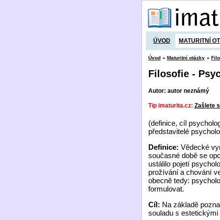
ÚVOD
MATURITNÍ O
Úvod
»
Maturitní otázky
»
Fil
Filosofie - Psy
Autor: autor neznámý
Tip imaturita.cz:
Zašlete s
(definice, cíl psychol
představitelé psycholo
Definice:
Vědecké vym
současné době se opouš
ustálilo pojetí psycho
prožívání a chování v
obecně tedy: psycholo
formulovat.
Cíl:
Na základě poznat
souladu s estetickými