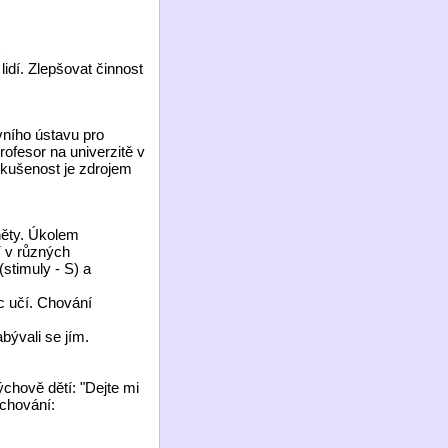
)
idí. Zlepšovat činnost
vního ústavu pro
rofesor na univerzitě v
zkušenost je zdrojem
něty. Úkolem
í v různých
stimuly - S) a
c učí. Chování
bývali se jím.
ýchově dětí: "Dejte mi
 chování: