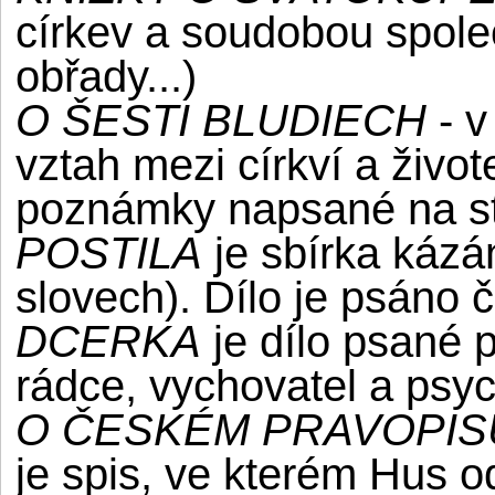
církev a soudobou spole
obřady...)
O ŠESTI BLUDIECH
- v
vztah mezi církví a život
poznámky napsané na st
POSTILA
je sbírka kázán
slovech). Dílo je psáno 
DCERKA
je dílo psané p
rádce, vychovatel a psy
O ČESKÉM PRAVOPIS
je spis, ve kterém Hus o