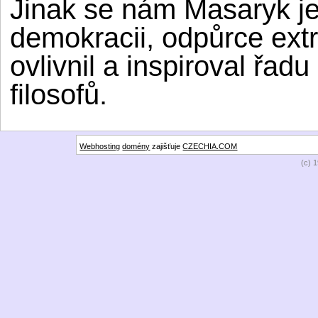
Jinak se nám Masaryk je
demokracii, odpůrce extr
ovlivnil a inspiroval řa
filosofů.
Webhosting
domény
zajišťuje
CZECHIA.COM
(c) 