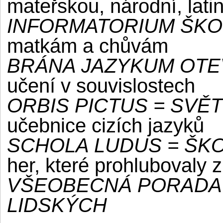
mateřskou, národní, lati
INFORMATORIUM ŠK
matkám a chůvám
BRÁNA JAZYKUM OT
učení v souvislostech
ORBIS PICTUS = SVĚ
učebnice cizích jazyků
SCHOLA LUDUS = ŠK
her, které prohlubovaly z
VŠEOBECNÁ PORADA 
LIDSKÝCH