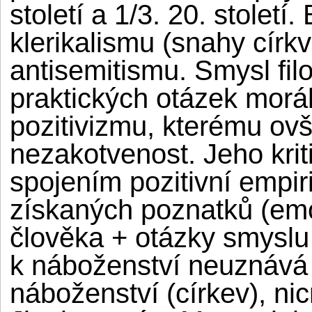
století a 1/3. 20. stolet
klerikalismu (snahy círk
antisemitismu. Smysl fil
praktických otázek morál
pozitivizmu, kterému ov
nezakotvenost. Jeho krit
spojením pozitivní empir
získaných poznatků (emo
člověka + otázky smyslu 
k náboženství neuznává 
náboženství (církev), ni