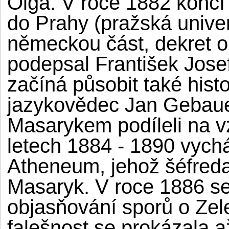
Olga. V roce 1882 končí 
do Prahy (pražská univer
německou část, dekret o 
podepsal František Josef
začíná působit také histo
jazykovědec Jan Gebauer
Masarykem podíleli na v
letech 1884 - 1890 vych
Atheneum, jehož šéfreda
Masaryk. V roce 1886 se
objasňování sporů o Zele
falešnost se prokázala až