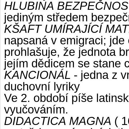
HLUBINA BEZPEČNOS
jediným středem bezpečn
KŠAFT UMÍRAJÍCÍ M
napsaná v emigraci; jde 
prohlašuje, že jednota b
jejím dědicem se stane 
KANCIONÁL
- jedna z 
duchovní lyriky
Ve 2. období píše latin
vyučováním.
DIDACTICA MAGNA
( 1