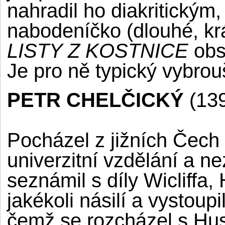
nahradil ho diakritickým,
nabodeníčko (dlouhé, krá
LISTY Z KOSTNICE
obs
Je pro ně typický vybrou
PETR CHELČICKÝ
(139
Pocházel z jižních Čec
univerzitní vzdělání a ne
seznámil s díly Wicliffa,
jakékoli násilí a vystoupi
čemž se rozcházel s Hus