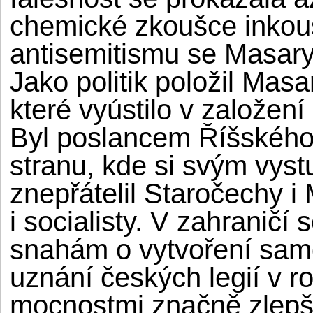
chemické zkoušce inkou
antisemitismu se Masaryk 
Jako politik položil Masa
které vyústilo v založení
Byl poslancem Říšského
stranu, kde si svým vys
znepřátelil Staročechy i
i socialisty. V zahraničí
snahám o vytvoření samo
uznání českých legií v 
mocnostmi značně zlepš