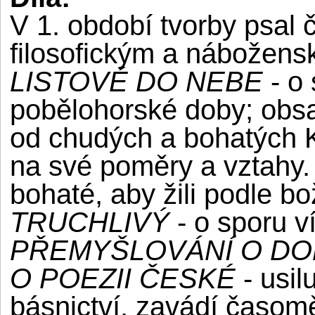
V 1. období tvorby psal č
filosofickým a nábožens
LISTOVÉ DO NEBE
- o
pobělohorské doby; obsah
od chudých a bohatých Kri
na své poměry a vztahy.
bohaté, aby žili podle b
TRUCHLIVÝ
- o sporu 
PŘEMYŠLOVÁNÍ O DO
O POEZII ČESKÉ
- usi
básnictví, zavádí časomě