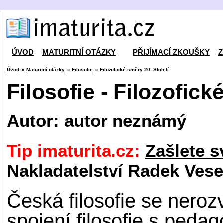
ÚVOD
MATURITNÍ OTÁZKY
PŘIJÍMACÍ ZKOUŠKY
Z
Úvod
»
Maturitní otázky
»
Filosofie
» Filozofické směry 20. Století
Filosofie - Filozofick
Autor: autor neznámý
Tip imaturita.cz:
Zašlete s
Nakladatelství Radek Vese
Česká filosofie se nerozví
spojení filosofie s peda