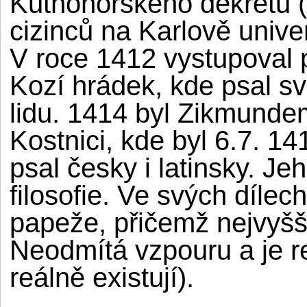
Kutnohorského dekretu (1
cizinců na Karlově univer
V roce 1412 vystupoval 
Kozí hrádek, kde psal s
lidu. 1414 byl Zikmundem
Kostnici, kde byl 6.7. 14
psal česky i latinsky. Je
filosofie. Ve svých dílec
papeže, přičemž nejvyšš
Neodmítá vzpouru a je re
reálně existují).