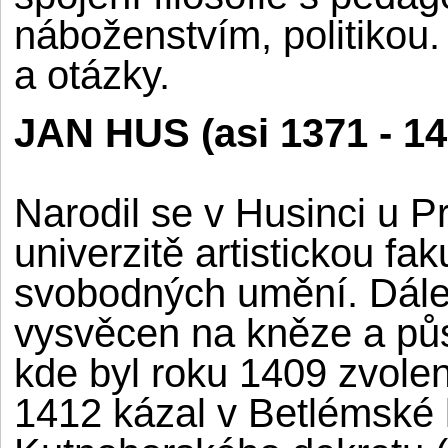
náboženstvím, politikou. 
a otázky.
JAN HUS (asi 1371 - 14
Narodil se v Husinci u P
univerzitě artistickou fa
svobodných umění. Dále s
vysvěcen na kněze a půs
kde byl roku 1409 zvolen
1412 kázal v Betlémské 