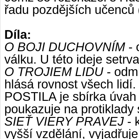
řadu pozdějších učenců (
Díla:
O BOJI DUCHOVNÍM
- 
válku. U této ideje setrva
O TROJIEM LIDU
- odmí
hlásá rovnost všech lidí.
POSTILA je sbírka úvah
poukazuje na protiklady 
SIEŤ VIERY PRAVEJ
- 
vyšší vzdělání, vyjadřuj