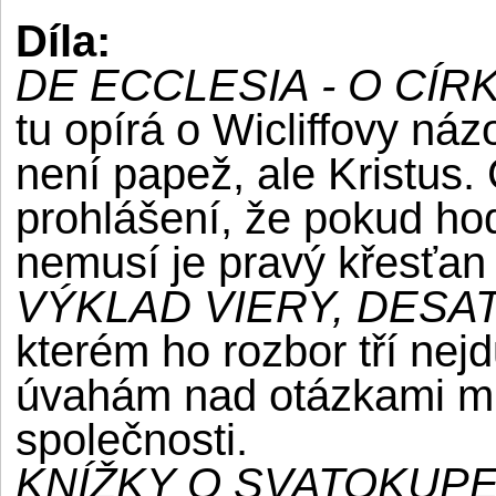
Díla:
DE ECCLESIA - O CÍR
tu opírá o Wicliffovy názo
není papež, ale Kristus.
prohlášení, že pokud hodn
nemusí je pravý křesťan
VÝKLAD VIERY, DESA
kterém ho rozbor tří nejd
úvahám nad otázkami mra
společnosti.
KNÍŽKY O SVATOKUP