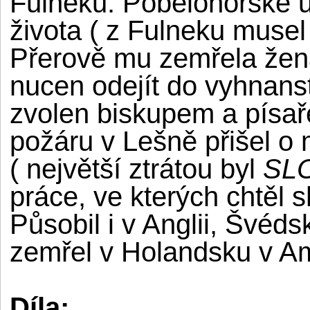
Fulneku. Pobělohorské ud
života ( z Fulneku muse
Přerově mu zemřela žena
nucen odejít do vyhnans
zvolen biskupem a písaře
požáru v Lešně přišel o 
( největší ztrátou byl
SL
práce, ve kterých chtěl 
Působil i v Anglii, Švé
zemřel v Holandsku v A
Díla: