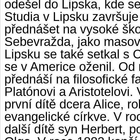
odešel do Lipska, kde se z
Studia v Lipsku završuje
přednášet na vysoké škol
Sebevražda, jako masový
Lipsku se také setkal s 
se v Americe oženil. Od
přednáší na filosofické f
Platónovi a Aristotelovi
první dítě dcera Alice, ro
evangelické církve. V ro
další dítě syn Herbert, p