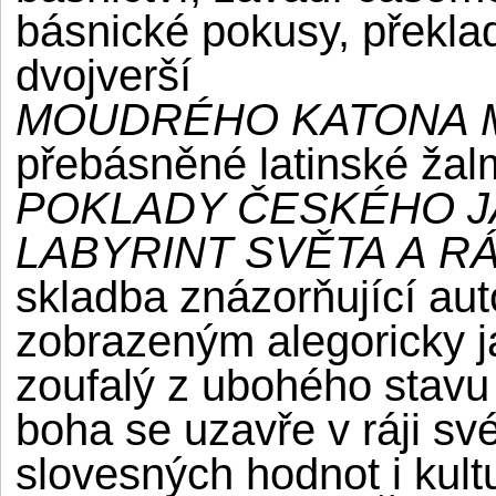
básnické pokusy, překl
dvojverší
MOUDRÉHO KATONA 
přebásněné latinské žal
POKLADY ČESKÉHO 
LABYRINT SVĚTA A R
skladba znázorňující au
zobrazeným alegoricky j
zoufalý z ubohého stavu 
boha se uzavře v ráji své
slovesných hodnot i kul