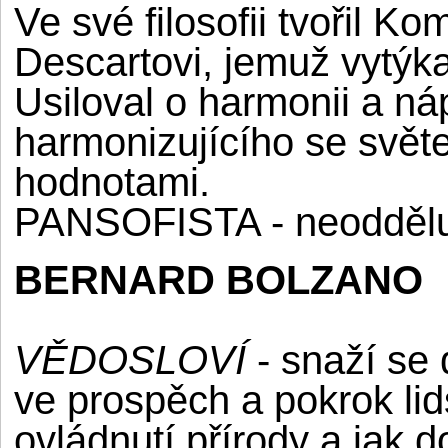
Ve své filosofii tvořil K
Descartovi, jemuž vytýka
Usiloval o harmonii a ná
harmonizujícího se svě
hodnotami.
PANSOFISTA - neodděluje 
BERNARD BOLZANO
VĚDOSLOVÍ
- snaží se 
ve prospěch a pokrok lid
ovládnutí přírody a jak 