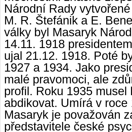
Národní Rady vytvořené v
M. R. Štefánik a E. Ben
války byl Masaryk Náro
14.11. 1918 presidente
ujal 21.12. 1918. Poté by
1927 a 1934. Jako pres
malé pravomoci, ale zdů
profil. Roku 1935 musel 
abdikovat. Umírá v roce
Masaryk je považován z
představitele české psyc