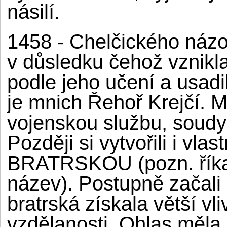
násilí.
1458 - Chelčického názor
v důsledku čehož vznikla
podle jeho učení a usadi
je mnich Řehoř Krejčí. M
vojenskou službu, soudy 
Později si vytvořili i vl
BRATRSKOU (pozn. říkali 
název). Postupně začali 
bratrská získala větší vli
vzdělanosti. Ohlas měla