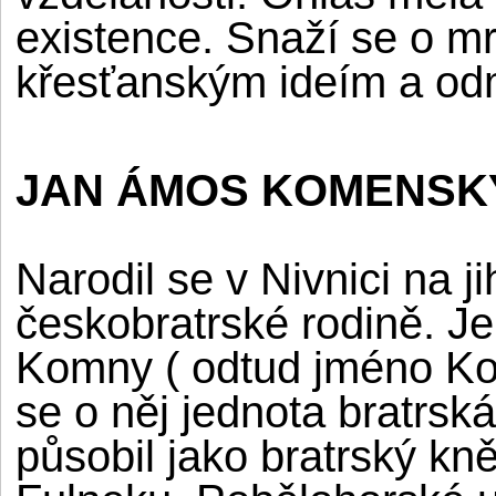
existence. Snaží se o mr
křesťanským ideím a odm
JAN ÁMOS KOMENSKÝ (
Narodil se v Nivnici na 
českobratrské rodině. J
Komny ( odtud jméno Kom
se o něj jednota bratrsk
působil jako bratrský kně