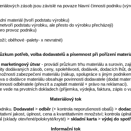
eriálových zásob jsou závislé na povaze hlavní činnosti podniku (v
dní materiál (tvoří podstatu výrobku)
netvoří podstatu výrobku, ale přesto do výrobku přecházejí)
pro provoz podniku)
oží; oběhové -palety- x nevratné)
ůzkum potřeb, volba dodavatelů a písemnost při pořízení materi
 marketingový útvar
- provádí průzkum trhu materiálu a surovin, za
lity dodávaných zásob, ceny, spolehlivosti, dodávek, dodacích lhůt, 
ožnosti zabezpečení materiálu (nákup, spolupráce s jiným podnikem,
a o dodávce materiálu obsahuje povinnosti dodavatele (dodat materi
nnosti odběratele (převzít a zaplatit materiál + právo na reklamaci).
e vede na prvotních dokladech (příjemka, výdejka, faktura, zápis o va
Materiálový tok
odniku.
Dodavatel
>
odběr
(+ kontrola neporušenosti obalů) >
dodací
itativní jakost, úplnost, cena a kvantitativním množství; kontrola úpl
í
(sklady otevřené/polokryté/kryté) >
skladní karta
>
výdej do spot
Informační tok