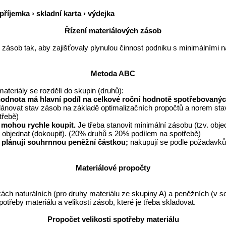
 příjemka › skladní karta › výdejka
Řízení materiálových zásob
zásob tak, aby zajišťovaly plynulou činnost podniku s minimálními n
Metoda ABC
materiály se rozdělí do skupin (druhů):
 hodnota má hlavní podíl na celkové roční hodnotě spotřebovanýc
lánovat stav zásob na základě optimalizačních propočtů a norem st
třebě)
e mohou rychle koupit.
Je třeba stanovit minimální zásobu (tzv. obje
l objednat (dokoupit). (20% druhů s 20% podílem na spotřebě)
e plánují souhrnnou peněžní částkou;
nakupují se podle požadavků
Materiálové propočty
kách naturálních (pro druhy materiálu ze skupiny A) a peněžních (v s
otřeby materiálu a velikosti zásob, které je třeba skladovat.
Propočet velikosti spotřeby materiálu