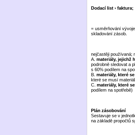
Dodací list › faktura;
= usměrňování vývoje 
skladování zásob.
nejčastěji používaná; 
A.
materiály, jejichž
podrobně sledovat a p
s 60% podílem na spo
B.
materiály, které s
které se musí materiá
C.
materiály, které s
podílem na spotřebě)
Plán zásobování
Sestavuje se v jednot
na základě propočtů sp