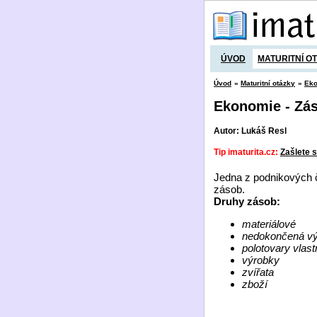
ÚVOD
MATURITNÍ O
Úvod
»
Maturitní otázky
»
Ek
Ekonomie - Zá
Autor: Lukáš Resl
Tip imaturita.cz:
Zašlete s
Jedna z podnikových či
zásob.
Druhy zásob:
materiálové
nedokončená v
polotovary vlast
výrobky
zvířata
zboží