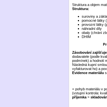
Struktura a objem mat
Struktura:
suroviny a zákla
pomocné látky (
provozní látky (
náhradní díly
obaly (chrání zb
DHIM
Pr
Zásobování zajišťuje
dodavatele (podle kva
podmínek) a hodnotí m
Následná kupní smlouv
vyfakturovat ho) a povi
Evidence materiálu
s
= pohyb materiálu v p
(vstupní kontrola: kval
příjemka
>
skladován