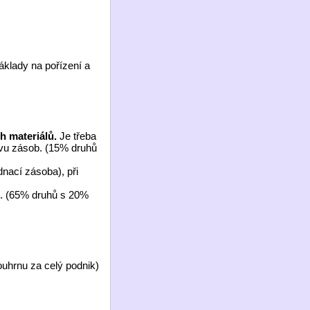
áklady na pořízení a
h materiálů.
Je třeba
avu zásob. (15% druhů
dnací zásoba), při
. (65% druhů s 20%
ouhrnu za celý podnik)