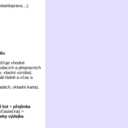
ýroba/doprava…).
álu
jišťuje vhodné
dodacích a přepravních
 vlastní výroba).
ál řádně a včas a
dách, skladní karta).
 list
>
přejímka
ná/částečná) >
řeby výdejka