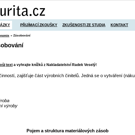
TÁZKY
PŘIJÍMACÍ ZKOUŠKY
ZKUŠENOSTI ZE STUDIA
KONTAKT
onomie
» Zásobování
sobování
vůj text
a vyhrajte knížků z Nakladatelství Radek Veselý!
nností, zajišťuje část výrobních činitelů. Jedná se o vytváření (náku
ýroba
ní výroby
Pojem a struktura materiálových zásob