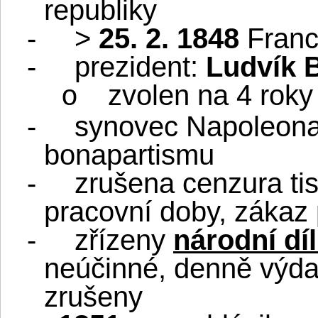
republiky
-
>
25. 2. 1848
Franci
-
prezident:
Ludvík 
zvolen na 4 roky
o
-
synovec Napoleona
bonapartismu
-
zrušena cenzura tis
pracovní doby, zákaz 
-
zřízeny
národní dí
neúčinné, denně výdaj
zrušeny