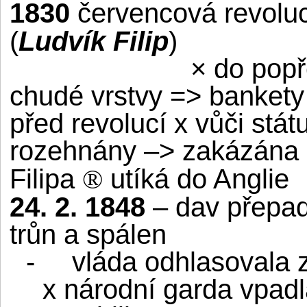
1830
červencová revolu
(
Ludvík Filip
)
× do popř
chudé vrstvy => bankety =
před revolucí x vůči stá
rozehnány –> zakázána 
Filipa
utíká do Anglie
®
24. 2. 1848
– dav přepad
trůn a spálen
-
vláda odhlasovala 
x národní garda vpa