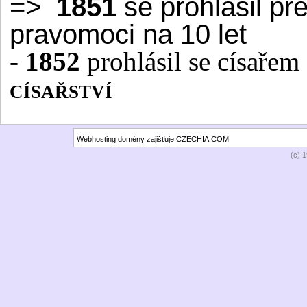
=
>
1851
se prohlásil p
pravomoci na 10 let
-
1852
prohlásil se císařem
císařství
Webhosting
domény
zajišťuje
CZECHIA.COM
(c) 