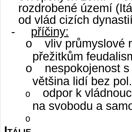
rozdrobené území (Itá
od vlád cizích dynasti
-
příčiny:
vliv průmyslové 
o
přežitkům feudalis
nespokojenost s
o
většina lidí bez pol
odpor k vládnouc
o
na svobodu a samo
o
Itálie