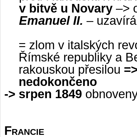
v bitvě u Novary
–> o
Emanuel II.
– uzavír
= zlom v italských re
Římské republiky a B
rakouskou přesilou
=>
nedokončeno
-
>
srpen 1849
obnoveny
Francie