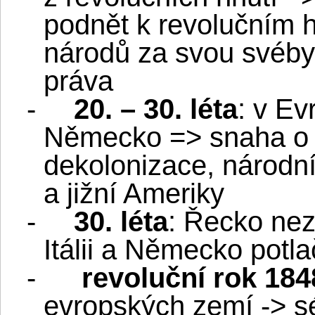
podnět k revolučním h
národů za svou svébyt
práva
-
20. – 30. léta
: v Ev
Německo => snaha o 
dekolonizace, národn
a jižní Ameriky
-
30. léta
: Řecko nezá
Itálii a Německo pot
-
revoluční rok 18
evropských zemí -> sér