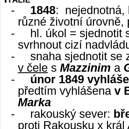
-
1848
:
nejednotná,
různé životní úrovně, 
-
hl. úkol = sjednotit 
svrhnout cizí nadvlád
-
snaha sjednotit se 
v čele
s
Mazzinim
a
-
únor 1849 vyhláš
předtím vyhlášena
v 
Marka
-
rakouský sever:
bř
proti Rakousku x král