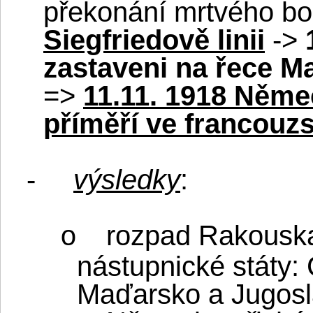
překonání mrtvého bod
Siegfriedově linii
->
zastaveni na řece M
=>
11.11. 1918 Něme
příměří ve francou
-
výsledky
:
rozpad Rakouska
o
nástupnické státy:
Maďarsko a Jugosl