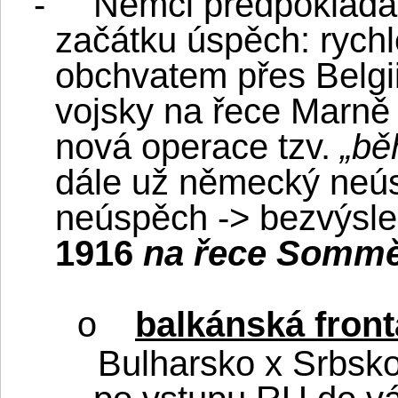
-
Němci předpokládal
začátku úspěch: rych
obchvatem přes Belgi
vojsky na řece Marně 
nová operace tzv.
„bě
dále už německý neú
neúspěch -> bezvýsle
1916
na řece Somm
balkánská front
o
Bulharsko x Srbsk