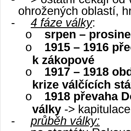
ohrožených oblastí, hr
-
4 fáze války
:
srpen – prosin
o
1915 – 1916 př
o
k zákopové
1917 – 1918 obd
o
krize válčících st
1918 převaha D
o
války
-> kapitulac
-
průběh války: