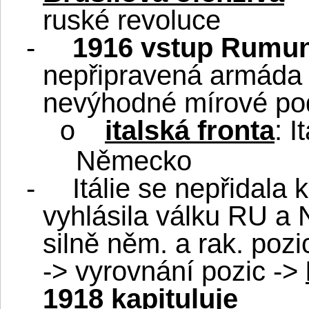
ruské revoluce
-
1916 vstup Rumun
nepřipravená armáda 
nevýhodné mírové po
italská fronta
: 
o
Německo
-
Itálie se nepřidala
vyhlásila válku RU a
silně něm. a rak. poz
-> vyrovnání pozic ->
1918 kapituluje