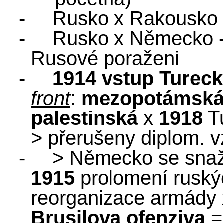
-
Rusko x Rakousko –
-
Rusko x Německo -
Rusové poraženi
-
1914 vstup Tureck
front
:
mezopotámská,
palestinská
x
1918
Tu
> přerušeny diplom. 
-
> Německo se snaži
1915
prolomení ruskýc
reorganizace armády 
Brusilova ofenziva
=