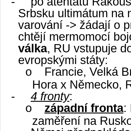
-
po atentátu Rakous
Srbsku ultimátum na 
varování -> žádají o pr
chtějí mermomocí bo
válka
, RU vstupuje do
evropskými státy:
Francie, Velká B
o
Hora x Německo, 
-
4 fronty
:
západní fronta
:
o
zaměření na Rusk