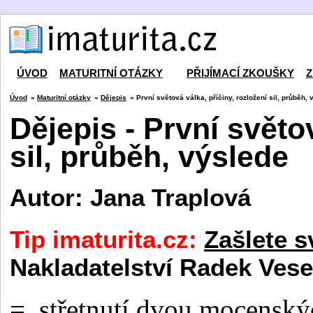
ÚVOD
MATURITNÍ OTÁZKY
PŘIJÍMACÍ ZKOUŠKY
Z
Úvod
»
Maturitní otázky
»
Dějepis
» První světová válka, příčiny, rozložení sil, průběh,
Dějepis - První světov
sil, průběh, výslede
Autor: Jana Traplová
Tip imaturita.cz:
Zašlete s
Nakladatelství Radek Vese
=
střetnutí dvou mocenský