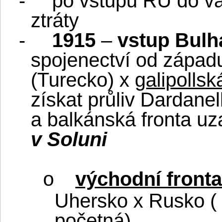
-
po vstupu RU do vá
ztráty
-
1915
–
vstup Bulh
spojenectví od zápa
(Turecko) x
galipolls
získat průliv Dardanel
a balkánská fronta u
v Soluni
východní fronta
o
Uhersko x Rusko (
početná)