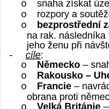
snaha získat úz
o
rozpory a soutě
o
bezprostřední 
o
na rak. následníka
jeho ženu při návš
-
cíle
:
Německo
– snah
o
Rakousko – Uh
o
Francie
– navrá
o
obrana proti němec
Velká Británie
–
o