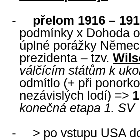
-
přelom 1916 – 19
podmínky x Dohoda od
úplné porážky Němec
prezidenta – tzv.
Wils
válčícím státům k uko
odmítlo (+ při ponork
nezávislých lodí) =>
1
konečná etapa 1. SV
-
> po vstupu USA do