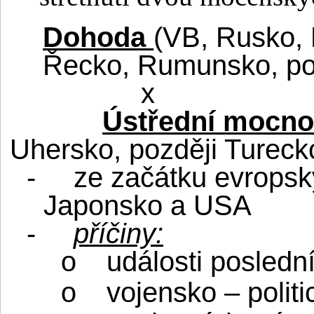
Dohoda
(VB, Rusko, 
Řecko, Rumunsko, po
x
Ústřední mocno
Uhersko, později Tureck
-
ze začátku evropský
Japonsko a USA
-
příčiny:
události posledn
o
vojensko – politic
o