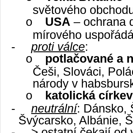
světového obchod
USA
– ochrana 
o
mírového uspořádá
-
proti válce
:
potlačované a 
o
Češi, Slováci, Polá
národy v habsburs
katolická církev
o
-
neutrální
: Dánsko, 
Švýcarsko, Albánie, 
-
> ostatní čekají od