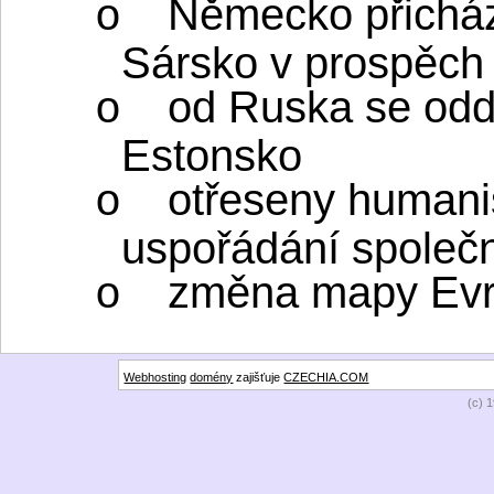
Německo přichází
o
Sársko v prospěch
od Ruska se oddě
o
Estonsko
otřeseny humani
o
uspořádání společn
změna mapy Ev
o
Webhosting
domény
zajišťuje
CZECHIA.COM
(c) 