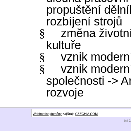
propuštění dělní
rozbíjení strojů
změna životní
§
kultuře
vznik modern
§
vznik moderní
§
společnosti -> A
rozvoje
Webhosting
domény
zajišťuje
CZECHIA.COM
(c) 