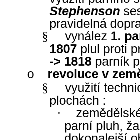
Stephenson
ses
pravidelná dopr
vynález
1. pa
§
1807
plul proti 
-> 1818
parník př
revoluce v země
o
využití techn
§
plochách :
zemědělské 
·
parní pluh, ža
dokonalejší 