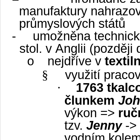
manufaktury nahrazov
průmyslových států
-
umožněna technick
stol. v Anglii (později
nejdříve v
texti
o
využití pracov
§
1763
tkalc
·
člunkem
Joh
výkon =>
ruč
tzv.
Jenny
->
vodním kole