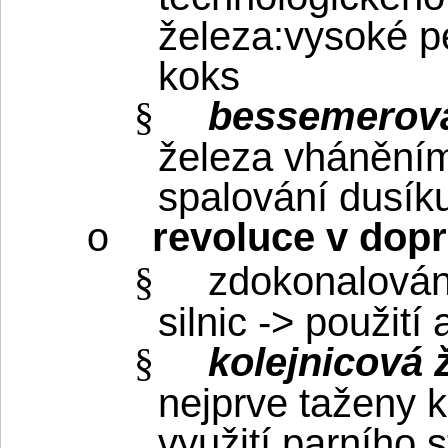
železa:vysoké p
koks
bessemerov
§
železa vháněním
spalování dusík
revoluce v dop
o
zdokonalován
§
silnic -> použití 
kolejnicová 
§
nejprve taženy 
využití parního s