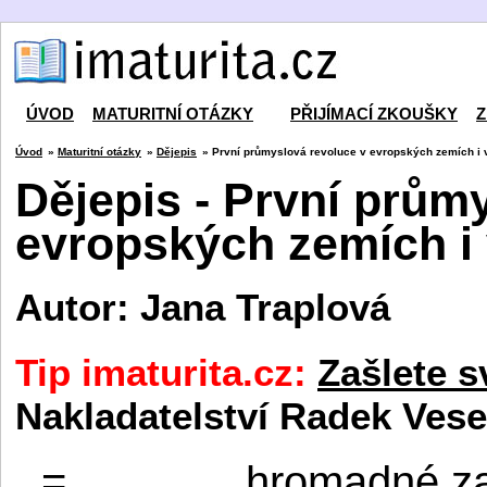
ÚVOD
MATURITNÍ OTÁZKY
PŘIJÍMACÍ ZKOUŠKY
Z
Úvod
»
Maturitní otázky
»
Dějepis
» První průmyslová revoluce v evropských zemích i 
Dějepis - První prům
evropských zemích i
Autor: Jana Traplová
Tip imaturita.cz:
Zašlete s
Nakladatelství Radek Vese
=
hromadné za