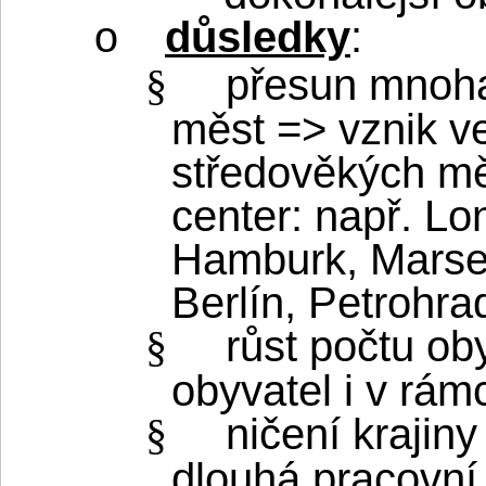
důsledky
:
o
přesun mnoha
§
měst => vznik v
středověkých mě
center: např. L
Hamburk, Marsei
Berlín, Petrohra
růst počtu ob
§
obyvatel i v rám
ničení krajiny
§
dlouhá pracovní