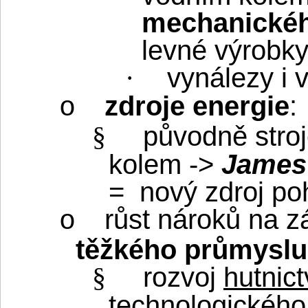
mechanickéh
levné výrobky
vynálezy i 
·
zdroje energie
:
o
původně stro
§
kolem ->
James
=
nový zdroj po
růst nároků na z
o
těžkého průmyslu
rozvoj
hutnict
§
technologického 