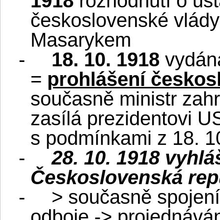
1918
rozhodnutí o ust
československé vlády
Masarykem
-
18. 10. 1918
vydá
=
prohlášení českos
současně ministr zah
zasílá prezidentovi U
s podmínkami z 18. 
-
28. 10. 1918 vyhl
Československá rep
-
> současně spojení
odboje -> projednává