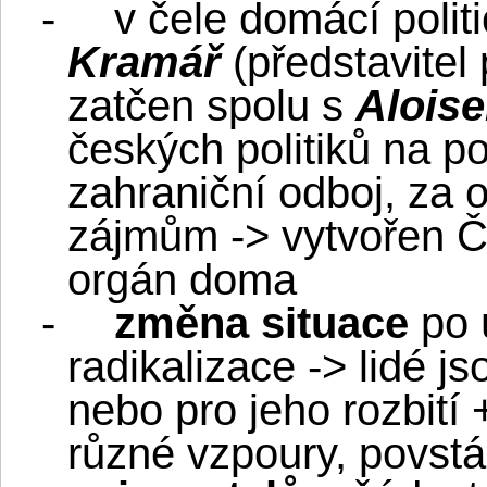
-
v čele domácí poli
Kramář
(představitel
zatčen spolu s
Alois
českých politiků na 
zahraniční odboj, za 
zájmům -> vytvořen Č
orgán doma
-
změna situace
po 
radikalizace -> lidé 
nebo pro jeho rozbití 
různé vzpoury, povst