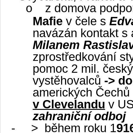
z domova podpor
o
Mafie
v čele s
Edv
navázán kontakt s 
Milanem Rastisl
zprostředkování sty
pomoc 2 mil. česk
vystěhovalců
-> d
amerických Čechů 
v Clevelandu
v U
zahraniční odboj
-
>
během roku 1
91