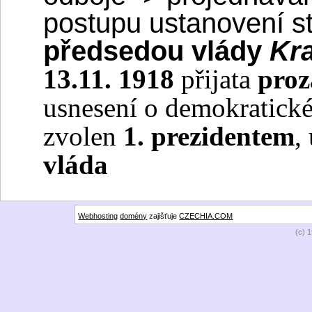
postupu ustanovení s
předsedou vlády
Kr
13.11. 1918
přijata
proz
usnesení o demokratické
zvolen
1. prezidentem
,
vláda
Webhosting
domény
zajišťuje
CZECHIA.COM
(c) 