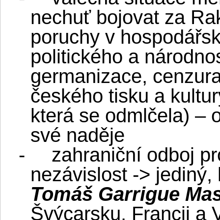
nechuť bojovat za Ra
poruchy v hospodářské
politického a národnos
germanizace, cenzura
českého tisku a kultury
která se odmlčela) – 
své naděje
-
zahraniční odboj p
nezávislost -> jediný,
Tomáš Garrigue Ma
Švýcarsku, Francii a 