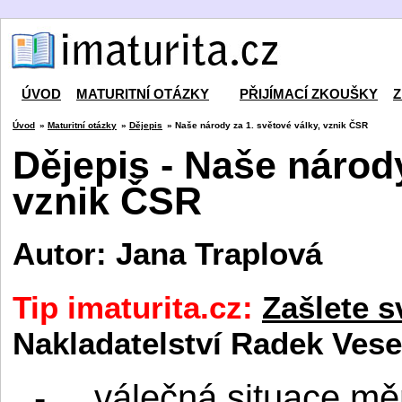
ÚVOD
MATURITNÍ OTÁZKY
PŘIJÍMACÍ ZKOUŠKY
Z
Úvod
»
Maturitní otázky
»
Dějepis
» Naše národy za 1. světové války, vznik ČSR
Dějepis - Naše národy
vznik ČSR
Autor: Jana Traplová
Tip imaturita.cz:
Zašlete s
Nakladatelství Radek Vese
-
válečná situace mě