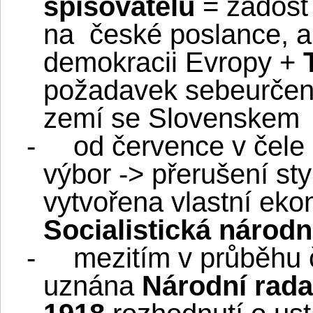
spisovatelů
= žádost
na
české poslance, a
demokracii Evropy +
požadavek sebeurčení
zemí se Slovenskem
-
od července v čele
výbor -> přerušení st
vytvořena vlastní ek
Socialistická národn
-
mezitím v průběhu 
uznána
Národní rada