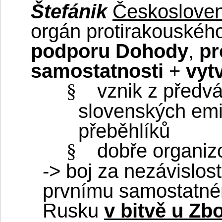
Štefánik
Českosloven
orgán protirakouskéh
podporu Dohody
,
pr
samostatnosti
+
vytv
vznik z předv
§
slovenských emi
přeběhlíků
dobře organiz
§
-> boj za nezávislost
prvnímu samostatném
Rusku
v bitvě u Zb