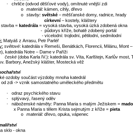
chrliče (odvod děšťové vody), omítnuté vnější zdi
·
materiál:
kámen, cihly, dřevo
o
stavby:
světské
– měšťanské domy, radnice, hrady
o
církevní
– kostely, kláštery
á stavba =
katedrála
= vysoká stavba, vysoká úzká zdobená okna
-
půdorys kříže, bohatě zdobený portál
- vícelodní: trojlodní, pětilodní, sedmilodní
é:
Matyáš z Arrasu, Petr Parléř
y:
světové
: katedrála v Remeši, Benátkách, Florencii, Milánu, Mont –
e), katedrála Notre – Dame v Paříži
české
(doba Karla IV.): katedrála sv. Víta, Karlštejn, Karlův most
sv. Barbory, Anežský klášter, Mostecká věž
sochařství
cké ozdoby součást výzdoby mnoha katedrál
y od zdi -> vznik samostatného uměleckého předmětu
odraz psychického stavu
·
splývavý, řasený oděv
·
náboženské náměty: Panna Maria s malým Ježiskem =
mado
·
x Panna Maria s tělem Krista sejmutým z kříže =
pieta
materiál:
dřevo, opuka, vápenec
o
malířství
a sklo - okna