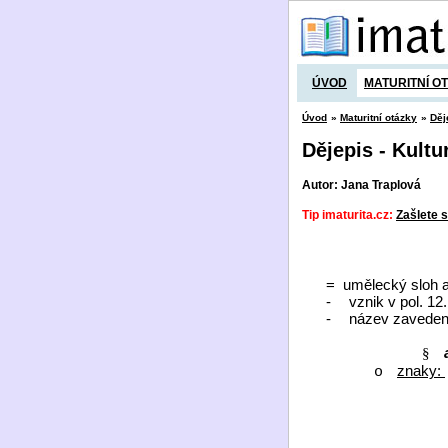
ÚVOD
MATURITNÍ O
Úvod
»
Maturitní otázky
»
Děj
Dějepis - Kultu
Autor: Jana Traplová
Tip imaturita.cz:
Zašlete s
=
umělecký sloh a
-
vznik v pol. 12.
-
název zaveden 
§
znaky:
o