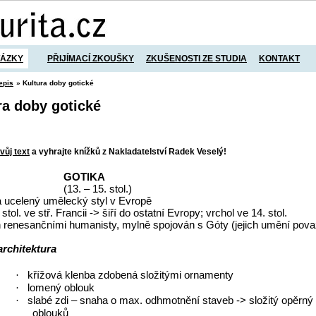
TÁZKY
PŘIJÍMACÍ ZKOUŠKY
ZKUŠENOSTI ZE STUDIA
KONTAKT
epis
» Kultura doby gotické
ra doby gotické
vůj text
a vyhrajte knížků z Nakladatelství Radek Veselý!
GOTIKA
(13. – 15. stol.)
 ucelený umělecký styl v Evropě
 stol. ve stř. Francii -> šiří do ostatní Evropy; vrchol ve 14. stol.
renesančními humanisty, mylně spojován s Góty (jejich umění pov
architektura
křížová klenba zdobená složitými ornamenty
·
lomený oblouk
·
slabé zdi – snaha o max. odhmotnění staveb -> složitý opěrný 
·
oblouků