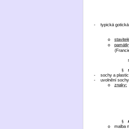
-
typická gotick
stavitel
o
památk
o
(Franci
§
-
sochy a plasti
-
uvolnění soch
znaky:
o
§
malba n
o