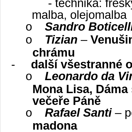
- technika: fres
malba, olejomalba
Sandro Boticell
o
Tizian
–
Venušin
o
chrámu
-
další všestranné 
Leonardo da Vi
o
Mona Lisa, Dáma 
večeře Páně
Rafael Santi
– po
o
madona