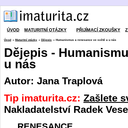
ÚVOD
MATURITNÍ OTÁZKY
PŘIJÍMACÍ ZKOUŠKY
Z
Úvod
»
Maturitní otázky
»
Dějepis
» Humanismus a renesance ve světě a u nás
Dějepis - Humanismu
u nás
Autor: Jana Traplová
Tip imaturita.cz:
Zašlete s
Nakladatelství Radek Vese
RENESANCE