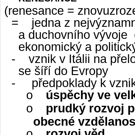
(renesance = znovuzrozen
=
jedna z nejvýznam
a duchovního vývoje
ekonomický a politický
-
vznik v Itálii na pře
se šíří do Evropy
-
předpoklady k vzni
úspěchy ve vel
o
prudký rozvoj 
o
obecné vzdělanos
rozvoj věd
o