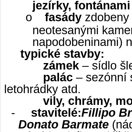
jezírky, fontánami
fasády
zdoben
o
neotesanými kamen
napodobeninami) 
typické stavby:
zámek
– sídlo š
palác
– sezónní s
letohrádky atd.
vily, chrámy, 
-
stavitelé:
Fillipo 
Donato Barmate
(ná