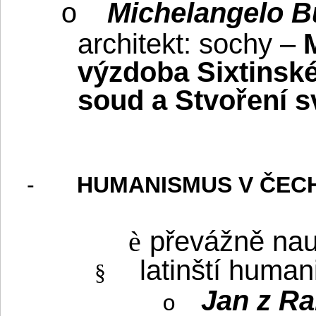
Michelangelo B
o
architekt: sochy –
výzdoba Sixtinské
soud a Stvoření s
-
HUMANISMUS V ČEC
převážně nauk
è
latinští human
§
Jan z Ra
o