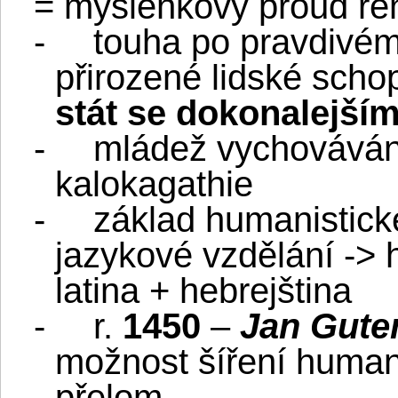
= myšlenkový proud re
-
touha po pravdivém
přirozené lidské schop
stát se dokonalejší
-
mládež vychováván
kalokagathie
-
základ humanistick
jazykové vzdělání -> h
latina + hebrejština
-
r.
1450
–
Jan Gute
možnost šíření humani
přelom