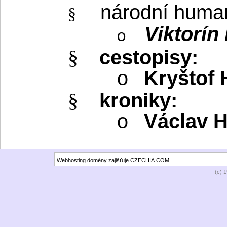
národní huma
§
Viktorín
o
cestopisy:
§
Kryštof 
o
kroniky:
§
Václav H
o
Webhosting
domény
zajišťuje
CZECHIA.COM
(c) 