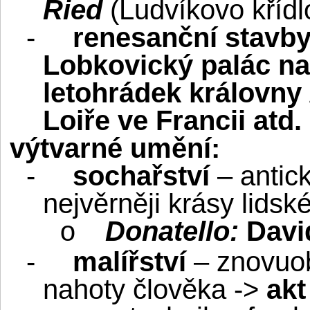
Ried
(Ludvíkovo kříd
-
renesanční stavby
Lobkovický palác n
letohrádek královny
Loiře ve Francii atd.
výtvarné umění:
-
sochařství
– antick
nejvěrněji krásy lidsk
Donatello:
Davi
o
-
malířství
– znovuob
nahoty člověka ->
akt