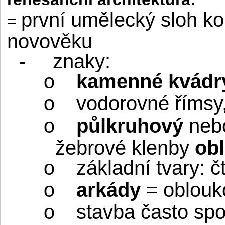
první umělecký sloh k
=
novověku
-
znaky:
kamenné kvádry
o
vodorovné římsy
o
půlkruhový
neb
o
žebrové klenby
ob
základní tvary: č
o
arkády
= oblouk
o
stavba často sp
o