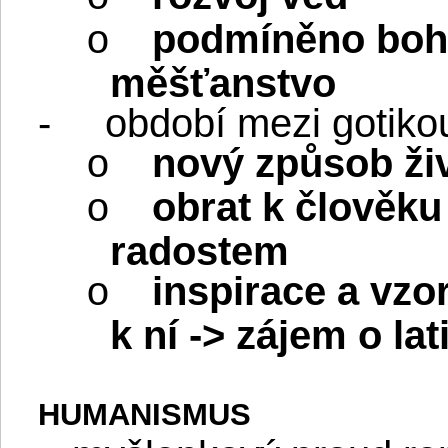
podmíněno bohat
o
měšťanstvo
-
období mezi gotiko
nový způsob ži
o
obrat k člověku
o
radostem
inspirace a vzor
o
k ní -
>
zájem o lat
HUMANISMUS