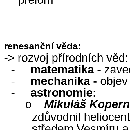
renesanční věda:
-> rozvoj přírodních věd:
-
matematika -
zaved
-
mechanika -
objev
-
astronomie:
Mikuláš Kopern
o
zdůvodnil heliocent
středem Vesmíru a 