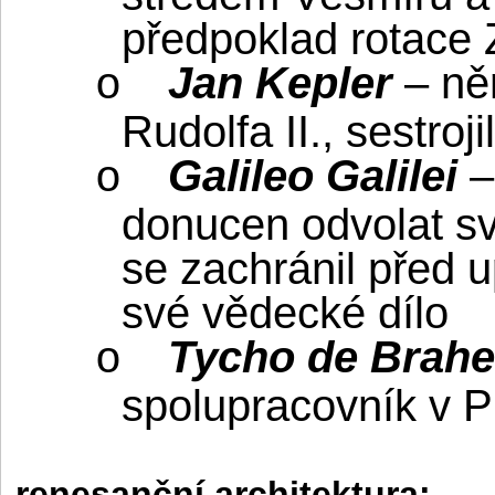
předpoklad rotace
Jan Kepler
– ně
o
Rudolfa II., sestroj
Galileo Galilei
–
o
donucen odvolat sv
se zachránil před 
své vědecké dílo
Tycho de Brahe
o
spolupracovník v P
renesanční architektura: