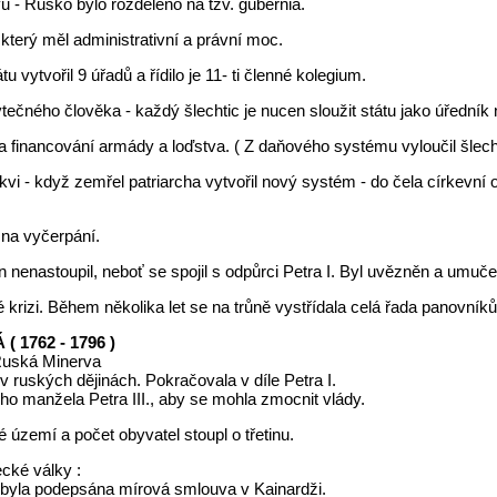
vu - Rusko bylo rozděleno na tzv. gubernia.
, který měl administrativní a právní moc.
 vytvořil 9 úřadů a řídilo je 11- ti členné kolegium.
ytečného člověka - každý šlechtic je nucen sloužit státu jako úředník 
na financování armády a loďstva. ( Z daňového systému vyloučil šlec
rkvi - když zemřel patriarcha vytvořil nový systém - do čela církevní
 na vyčerpání.
n nenastoupil, neboť se spojil s odpůrci Petra I. Byl uvězněn a umuče
krizi. Během několika let se na trůně vystřídala celá řada panovníků
( 1762 - 1796 )
Ruská Minerva
 ruských dějinách. Pokračovala v díle Petra I.
ho manžela Petra III., aby se mohla zmocnit vlády.
é území a počet obyvatel stoupl o třetinu.
ecké války :
- byla podepsána mírová smlouva v Kainardži.