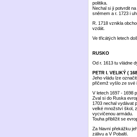
politika.
Nechal si ji potvrdit
sněmem a r. 1723 i 
R. 1718 vznikla obchod
vzdát.
Ve třicátých letech d
RUSKO
Od r. 1613 tu vládne 
PETR I. VELIKÝ ( 168
Jeho vládu lze označit
přičemž vyšlo ze své 
V letech 1697 - 1698 
Zval si do Ruska evrop
1703 nechal vydávat p
velké množství škol, z
vycvičenou armádu.
Touha přiblížit se evr
Za hlavní překážku je
zálivu a V Pobaltí.