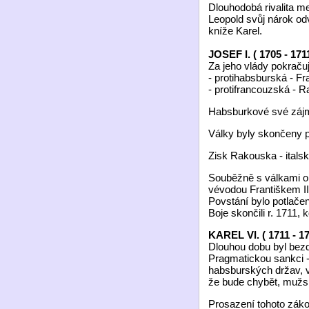
Dlouhodobá rivalita me
Leopold svůj nárok od
kníže Karel.
JOSEF I. ( 1705 - 1711
Za jeho vlády pokračuj
- protihabsburská - Fr
- protifrancouzská - 
Habsburkové své zájmy
Války byly skončeny 
Zisk Rakouska - itals
Souběžně s válkami o
vévodou Františkem II
Povstání bylo potlače
Boje skončili r. 1711,
KAREL VI. ( 1711 - 17
Dlouhou dobu byl bezd
Pragmatickou sankci -
habsburských držav, vl
že bude chybět, mužsk
Prosazení tohoto záko