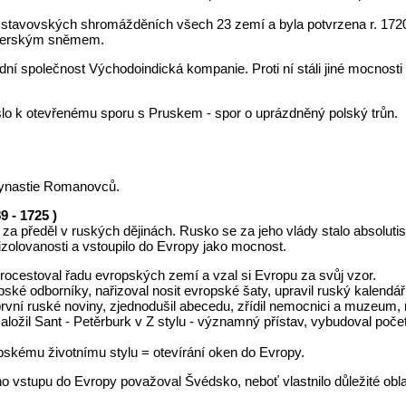
 na stavovských shromážděních všech 23 zemí a byla potvrzena r. 1
uherským sněmem.
ní společnost Východoindická kompanie. Proti ní stáli jiné mocnosti 
ošlo k otevřenému sporu s Pruskem - spor o uprázdněný polský trůn.
dynastie Romanovců.
9 - 1725 )
 za předěl v ruských dějinách. Rusko se za jeho vlády stalo absoluti
izolovanosti a vstoupilo do Evropy jako mocnost.
procestoval řadu evropských zemí a vzal si Evropu za svůj vzor.
ské odborníky, nařizoval nosit evropské šaty, upravil ruský kalendář 
rvní ruské noviny, zjednodušil abecedu, zřídil nemocnici a muzeum,
aložil Sant - Petěrburk v Z stylu - významný přístav, vybudoval poče
opskému životnímu stylu = otevírání oken do Evropy.
ho vstupu do Evropy považoval Švédsko, neboť vlastnilo důležité obla