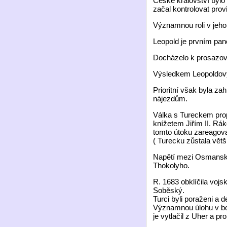
České království bylo
začal kontrolovat prov
Významnou roli v jeho 
Leopold je prvním pano
Docházelo k prosazová
Výsledkem Leopoldovy v
Prioritní však byla za
nájezdům.
Válka s Tureckem pro
knížetem Jiřím II. Rák
tomto útoku zareagova
( Turecku zůstala vět
Napětí mezi Osmansko
Thokolyho.
R. 1683 obklíčila vojs
Soběský.
Turci byli poraženi a d
Významnou úlohu v boj
je vytlačil z Uher a pr