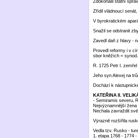
Zdokonalil státní sprá
Zřídil vládnoucí senát
V byrokratickém aparátu
Snažil se odstranit zb
Zavedl daň z hlavy - 
Provedl reformy i v cí
sbor kněžích = synod.
R. 1725 Petr I. zemřel
Jeho syn Alexej na trů
Dochází k nástupnické 
KATEŘINA II. VELIKÁ 
- Semiramis severu, 
Nejvýznamnější žena v
Nechala zavraždit své
Výrazně rozšířila rusk
Vedla tzv. Rusko - tur
1. etapa 1768 - 1774 