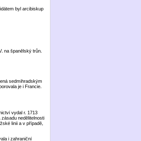
idátem byl arcibiskup
. na španělský trůn.
vedená sedmihradským
rovala je i Francie.
ctví vydal r. 1713
zásadu nedělitelnosti
ké linii a v případě,
ala i zahraniční