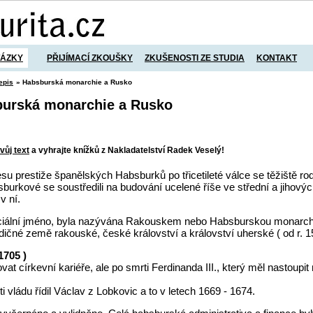
TÁZKY
PŘIJÍMACÍ ZKOUŠKY
ZKUŠENOSTI ZE STUDIA
KONTAKT
epis
» Habsburská monarchie a Rusko
burská monarchie a Rusko
vůj text
a vyhrajte knížků z Nakladatelství Radek Veselý!
u prestiže španělských Habsburků po třicetileté válce se těžiště r
burkové se soustředili na budování ucelené říše ve střední a jihový
v ní.
iciální jméno, byla nazývána Rakouskem nebo Habsburskou monarchi
ědičné země rakouské, české království a království uherské ( od r. 1
1705 )
t církevní kariéře, ale po smrti Ferdinanda III., který měl nastoupit n
 vládu řídil Václav z Lobkovic a to v letech 1669 - 1674.