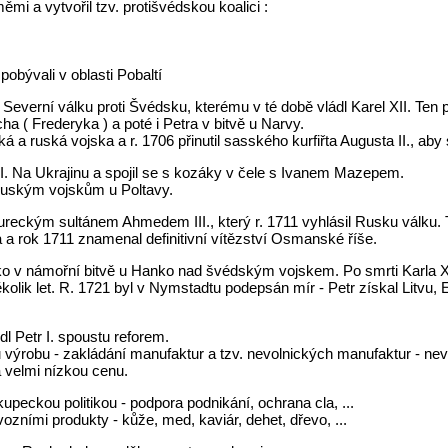
ěmi a vytvořil tzv. protišvédskou koalici :
 pobývali v oblasti Pobaltí
. Severní válku proti Švédsku, kterému v té době vládl Karel XII. Te
cha ( Frederyka ) a poté i Petra v bitvě u Narvy.
á a ruská vojska a r. 1706 přinutil sasského kurfiřta Augusta II., aby 
II. Na Ukrajinu a spojil se s kozáky v čele s Ivanem Mazepem.
ruským vojskům u Poltavy.
 tureckým sultánem Ahmedem III., který r. 1711 vyhlásil Rusku válku. T
a a rok 1711 znamenal definitivní vítězství Osmanské říše.
ko v námořní bitvě u Hanko nad švédským vojskem. Po smrti Karla X
několik let. R. 1721 byl v Nymstadtu podepsán mír - Petr získal Litvu
edl Petr I. spoustu reforem.
výrobu - zakládání manufaktur a tzv. nevolnických manufaktur - nevo
 velmi nízkou cenu.
kupeckou politikou - podpora podnikání, ochrana cla, ...
zními produkty - kůže, med, kaviár, dehet, dřevo, ...