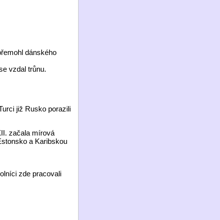
n přemohl dánského
se vzdal trůnu.
urci již Rusko porazili
II. začala mírová
, Estonsko a Karibskou
lníci zde pracovali