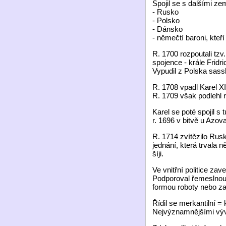
Spojil se s dalšími zem
- Rusko
- Polsko
- Dánsko
- němečtí baroni, kteří
R. 1700 rozpoutali tzv
spojence - krále Fridri
Vypudil z Polska sassk
R. 1708 vpadl Karel X
R. 1709 však podlehl 
Karel se poté spojil s
r. 1696 v bitvě u Azov
R. 1714 zvítězilo Rus
jednání, která trvala 
šíji.
Ve vnitřní politice zav
Podporoval řemeslnou 
formou roboty nebo za
Řídil se merkantilní = 
Nejvýznamnějšími vývo