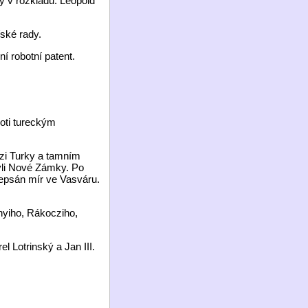
y v rozkladu. Leopold
řské rady.
í robotní patent.
roti tureckým
zi Turky a tamním
byli Nové Zámky. Po
depsán mír ve Vasváru.
yiho, Rákocziho,
l Lotrinský a Jan III.