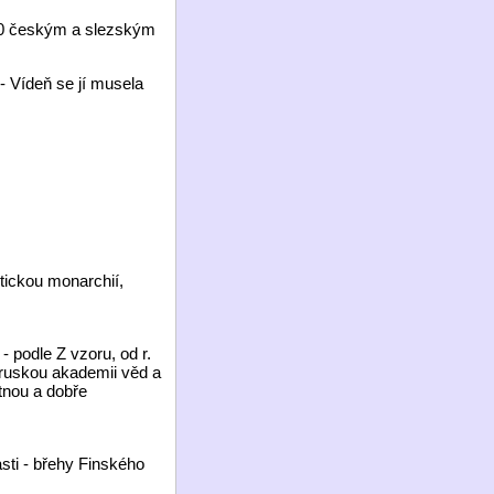
720 českým a slezským
- Vídeň se jí musela
stickou monarchií,
- podle Z vzoru, od r.
 ruskou akademii věd a
tnou a dobře
sti - břehy Finského