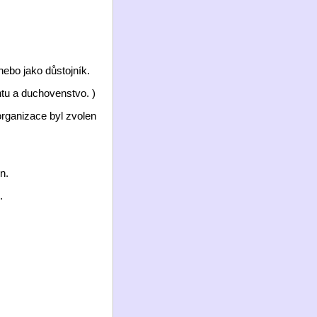
nebo jako důstojník.
htu a duchovenstvo. )
 organizace byl zvolen
n.
.