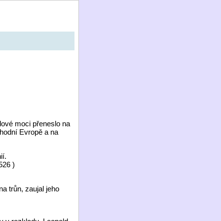
odové moci přeneslo na
chodní Evropě a na
í.
526 )
a trůn, zaujal jeho