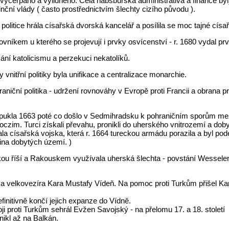
 vyčerpáno a vylidněno. Celá habsburská administrativa a finance byl
inční vlády ( často prostřednictvím šlechty cizího původu ).
politice hrála císařská dvorská kancelář a posílila se moc tajné císa
vníkem u kterého se projevují i prvky osvícenství - r. 1680 vydal prvn
ní katolicismu a perzekuci nekatolíků.
nitřní politiky byla unifikace a centralizace monarchie.
hraniční politika - udržení rovnováhy v Evropě proti Francii a obrana p
pukla 1663 poté co došlo v Sedmihradsku k pohraničním sporům me
oczim. Turci získali převahu, pronikli do uherského vnitrozemí a do
la císařská vojska, která r. 1664 tureckou armádu porazila a byl po
šina dobytých území. )
u říší a Rakouskem využívala uherská šlechta - povstání Wesselen
ka velkovezíra Kara Mustafy Vídeň. Na pomoc proti Turkům přišel Kare
efinitivně končí jejich expanze do Vídně.
i proti Turkům sehrál Evžen Savojský - na přelomu 17. a 18. století
onikl až na Balkán.