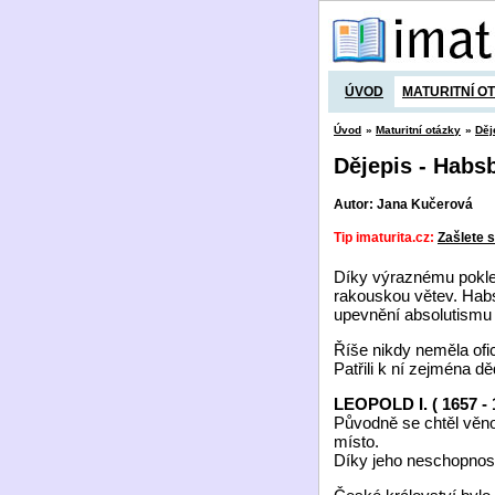
ÚVOD
MATURITNÍ O
Úvod
»
Maturitní otázky
»
Děj
Dějepis - Habs
Autor: Jana Kučerová
Tip imaturita.cz:
Zašlete s
Díky výraznému pokles
rakouskou větev. Habs
upevnění absolutismu 
Říše nikdy neměla of
Patřili k ní zejména d
LEOPOLD I. ( 1657 - 
Původně se chtěl věnova
místo.
Díky jeho neschopnosti