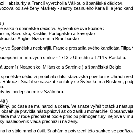
zi Habsburky a Francií vyvrcholila Válkou o španělské dědictví.
vozoval od své ženy Markéty - sestry zesnulého Karla II. a jeho kand
 )
e válka o španělské dědictví. Vytvořili se dvě koalice :
ancie, Bavorsko, Kastilie, Portugalsko a Savojsko
Rakousko, Anglie, Nizozemí a Braniborsko
 ve Španělsku neobhájili. Francie prosadila svého kandidáta Filipa V
podepsáním mírových smluv - 1713 v Utrechtu a 1714 v Rastattu.
ká území ( Neapolsko, Milánsko a Sardinie ) a španělská Belgie
 španělské dědictví probíhala další stavovská povstání v Uhrách 
. Rákoczi. Snažil se navázat kontakty se Švédskem a Ruskem, podpo
no.
 kdy byl podepsán mír v Szátmáru.
40 )
ětný, po čase se mu narodila dcera. Ve snaze vyřešit otázku nástupni
 obsahuje pravidla nástupnictví až do zániku monarchie; Obsahovala 
áda má v rodě přecházet podle principu primogenitury, nejprve v mužs
ý následovník vláda přechází i na ženy.
na ho stálo mnoho úsilí. Snahám o potvrzení této sankce se podřizov