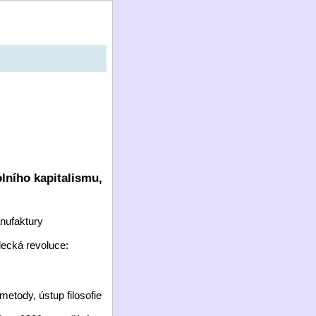
lního kapitalismu,
nufaktury
ecká revoluce:
metody, ústup filosofie