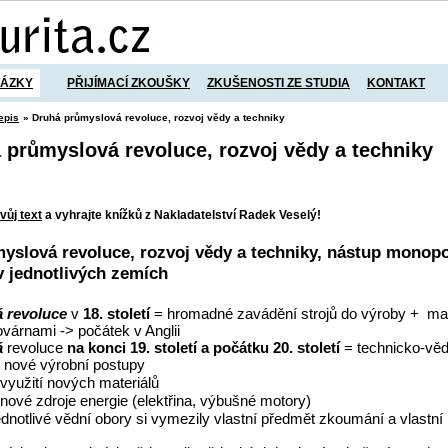
TÁZKY
PŘIJÍMACÍ ZKOUŠKY
ZKUŠENOSTI ZE STUDIA
KONTAKT
epis
» Druhá průmyslová revoluce, rozvoj vědy a techniky
á průmyslová revoluce, rozvoj vědy a techniky
vůj text
a vyhrajte knížků z Nakladatelství Radek Veselý!
yslová revoluce, rozvoj vědy a techniky, nástup monopo
v jednotlivých zemích
á revoluce
v
18. století
= hromadné zavádění strojů do výroby +
ma
várnami -> počátek v Anglii
á
revoluce
na konci 19. století a počátku 20. století
= technicko-věd
nové výrobní postupy
využití nových materiálů
nové zdroje energie (elektřina, výbušné motory)
ednotlivé vědní obory si vymezily vlastní předmět zkoumání a vlastní 