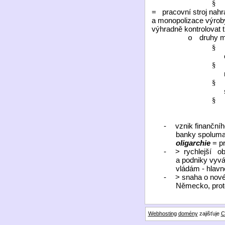
§
=
pracovní stroj nah
a monopolizace výrob
výhradně kontrolovat t
druhy m
o
§
§
§
§
-
vznik finanční
banky spolumaj
oligarchie
= pr
-
>
rychlejší
ob
a podniky vyváž
vládám - hlavn
-
> snaha o nové
Německo, proto
Webhosting
domény
zajišťuje
C