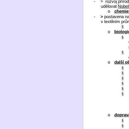
-
>
rozvoj příro
udělovat
Nobel
chemie
o
-
>
postavena na 
v textilním pr
§
biologi
o
§
§
další o
o
§
§
§
§
§
§
dopra
o
§
§