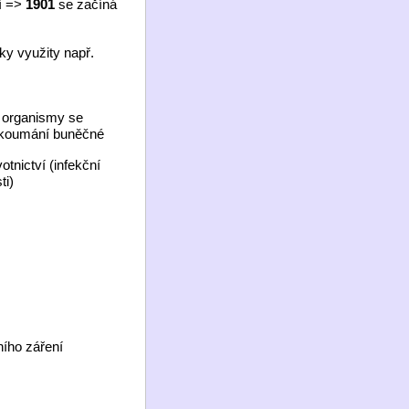
cí =>
1901
se začíná
ky využity např.
y organismy se
 zkoumání bun
ěč
né
tnictví (infek
č
ní
ti)
ního záření