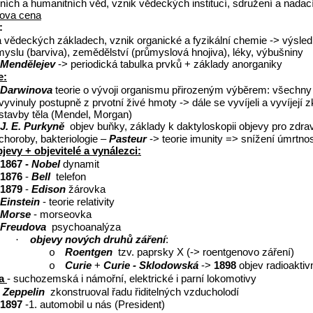
dních a humanitních věd, vznik vědeckých institucí, sdružení a nada
ova cena
:
vědeckých základech, vznik organické a fyzikální chemie -> výsled
ůmyslu (barviva), zemědělství (průmyslová hnojiva), léky, výbušniny
Mendělejev
-> periodická tabulka prvků + základy anorganiky
e:
Darwinova
teorie o vývoji organismu přirozeným výběrem: všechn
vyvinuly postupně z prvotní živé hmoty -> dále se vyvíjeli a vyvíjejí
stavby těla (Mendel, Morgan)
J. E. Purkyně
objev buňky, základy k daktyloskopii objevy pro zdravo
choroby, bakteriologie –
Pasteur
-> teorie imunity => snížení úmrtnos
bjevy + objevitelé a vynálezci:
1867 -
Nobel
dynamit
1876
-
Bell
telefon
1879
-
Edison
žárovka
Einstein
- teorie relativity
Morse
- morseovka
Freudova
psychoanalýza
objevy nových druhů záření
:
·
Roentgen
tzv. paprsky X (-> roentgenovo záření)
o
Curie
+
Curie - Sklodowská
->
1898
objev radioaktiv
o
va
- suchozemská i námořní, elektrické i parní lokomotivy
Zeppelin
zkonstruoval řadu řiditelných vzducholodí
1897
-1. automobil u nás (President)