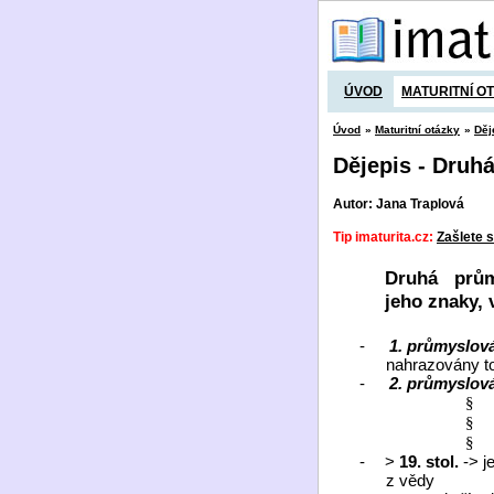
ÚVOD
MATURITNÍ O
Úvod
»
Maturitní otázky
»
Děj
Dějepis - Druh
Autor: Jana Traplová
Tip imaturita.cz:
Zašlete s
Druhá
prům
jeho znaky, 
-
1. průmyslov
nahrazovány to
-
2. průmyslov
§
§
§
-
>
19. stol.
-> j
z vědy