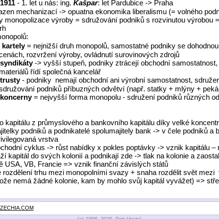
1911
- 1. let u nás: ing.
Kašpar
: let Pardubice -> Praha
razen mechanizací -> opuatna ekonomika liberalismu (= volného podni
y monopolizace výroby = sdružování podniků s rozvinutou výrobou 
rh
onopolů:
kartely
= nejnižší druh monopolů, samostatné podniky se dohodnou
cenách, rozvržení výroby, ovládnutí surovinových zdrojů
syndikáty
-> vyšší stupeň, podniky ztrácejí obchodní samostatnost,
materiálů řídí společná kancelář
trusty
- podniky
nemají obchodní ani výrobní samostatnost, sdruže
sdružování podniků příbuzných odvětví (např. statky + mlýny + pek
koncerny
= nejvyšší forma monopolu - sdružení podniků různých od
ho kapitálu z průmyslového a bankovního kapitálu díky velké koncent
itelky podniků a podnikatelé spolumajitely bank -> v
č
ele podniků a 
ivilegovaná vrstva
chodní cyklus -> růst nabídky x pokles poptávky -> vznik kapitálu – 
í kapitál do svých kolonií a podnikají zde -> tlak na kolonie a zaostal
ě USA, VB, Francie => vznik finanční závislých států
 rozdělení trhu mezi monopolními svazy + snaha rozdělit svět mezi
že nemá žádné kolonie, kam by mohlo svůj kapitál vyvážet) => střet
ZECHIA.COM
(c) 1998- 2026, Petr Vostrý