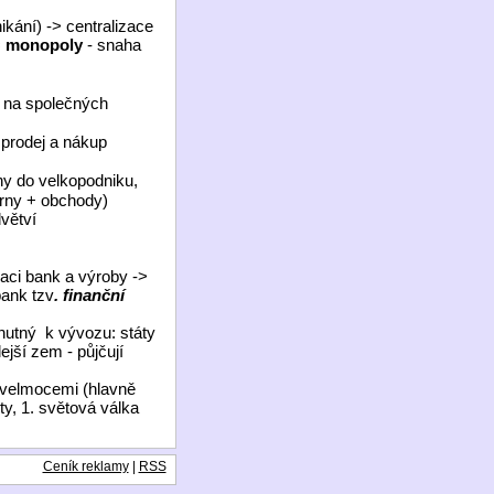
kání) -> centralizace
=
monopoly
- snaha
 na společných
 prodej a nákup
ny do velkopodniku,
árny + obchody)
větví
raci bank a výroby ->
bank tzv
. finanční
nutný
k vývozu: státy
ejší zem - půjčují
velmocemi (hlavně
y, 1. světová válka
Ceník reklamy
|
RSS