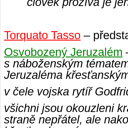
člověk prožívá je je
Torquato Tasso
– představ
Osvobozený Jeruzalém
s náboženským tématem 
Jeruzaléma křesťanský
v čele vojska rytíř Godfri
všichni jsou okouzleni k
straně nepřátel, ale nak