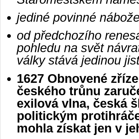
jediné povinné nábo
od předchozího renes
pohledu na svět návrat
války stává jedinou jis
1627 Obnovené zříze
českého trůnu zaru
exilová vlna, česká š
politickým protihrá
mohla získat jen v j