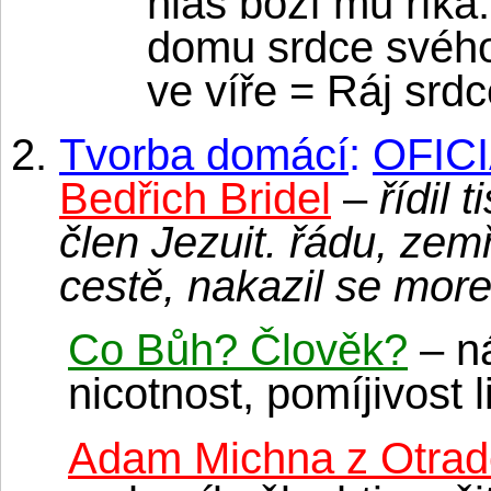
hlas boží mu říká:
domu srdce svého 
ve víře = Ráj srd
Tvorba domácí
:
OFIC
Bedřich Bridel
–
řídil 
člen Jezuit. řádu, zem
cestě, nakazil se mor
Co Bůh? Člověk?
– ná
nicotnost, pomíjivost 
Adam Michna z Otrad