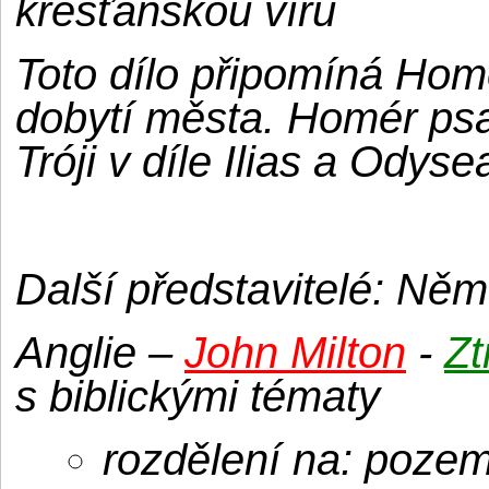
křesťanskou víru
Toto dílo připomíná Homé
dobytí města. Homér psal
Tróji v díle Ilias a Ody
Další představitelé: Ně
Anglie –
John Milton
-
Zt
s biblickými tématy
rozdělení na: pozem