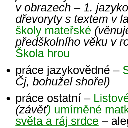
v obrazech – 1. jazyk
dřevoryty s textem v la
školy mateřské
(věnuj
předškolního věku v r
Škola hrou
práce jazykovědné –
Čj, bohužel shořel)
práce ostatní –
Listov
(závěť
)
umírněné matk
světa a ráj srdce
– ale