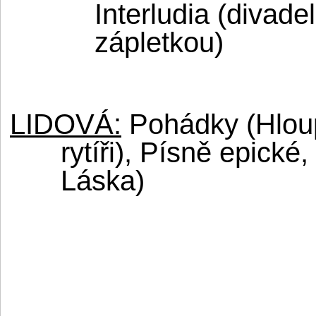
Interludia (divad
zápletkou)
LIDOVÁ:
Pohádky (Hloup
rytíři), Písně epické
Láska)