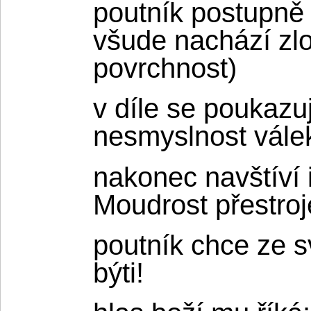
poutník postupně 
všude nachází zloř
povrchnost)
v díle se poukazuj
nesmyslnost vále
nakonec navštíví i
Moudrost přestro
poutník chce ze s
býti!