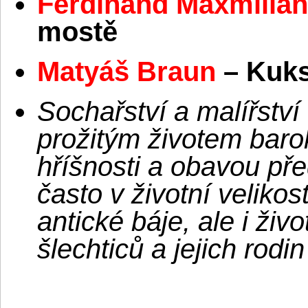
Ferdinand Maxmilian
mostě
Matyáš Braun
– Kuk
Sochařství a malířství
prožitým životem bar
hříšnosti a obavou př
často v životní veliko
antické báje, ale i živ
šlechticů a jejich rod