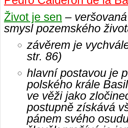
Pedro Calderón de la B
Život je sen
– veršovaná f
smysl pozemského život
závěrem je vychvále
str. 86)
hlavní postavou je 
polského krále Basil
ve věži jako zločine
postupně získává vš
pánem svého osudu,