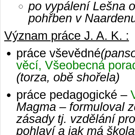
po vypálení Lešna 
pohřben v Naarden
Význam práce J. A. K. :
práce vševědné
(panso
věcí, Všeobecná porad
(torza, obě shořela)
práce pedagogické –
Magma – formuloval zd
zásady tj. vzdělání pr
pohlaví a jak má škol