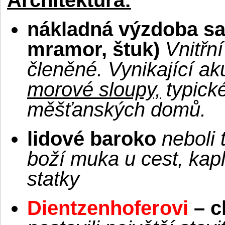
nákladná výzdoba sak
mramor, štuk)
Vnitřní
členěné. Vynikající ak
morové sloupy,
typické
měšťanských domů.
lidové baroko
neboli 
boží muka u cest, kapl
statky
Dientzenhoferovi
– c