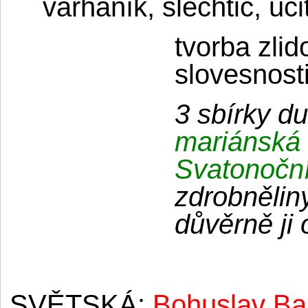
varhaník, šlechtic, uč
tvorba zlid
slovesnost
3 sbírky d
mariánská 
Svatonočn
zdrobněliny
důvěrně ji 
SVĚTSKÁ:
Bohuslav Ba