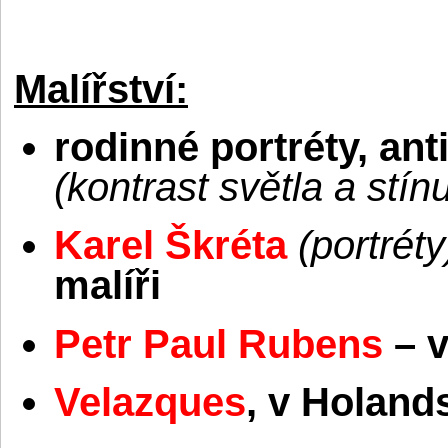
Malířství:
rodinné portréty, an
(kontrast světla a stín
Karel Škréta
(portrét
malíři
Petr Paul Rubens
– 
Velazques
, v Holand