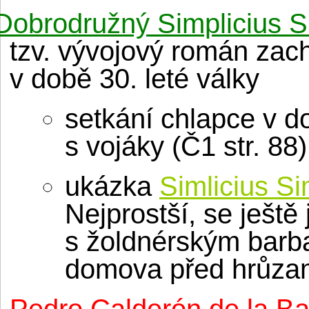
Dobrodružný Simplicius S
tzv. vývojový román zac
v době 30. leté války
setkání chlapce v d
s vojáky (Č1 str. 88)
ukázka
Simlicius Si
Nejprostší, se ještě
s žoldnérským barb
domova před hrůzam