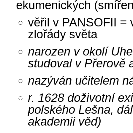
ekumenických (smíření
věřil v PANSOFII = v
zlořády světa
narozen v okolí Uhe
studoval v Přerově 
nazýván učitelem n
r. 1628 doživotní exi
polského Lešna, dál
akademii věd)