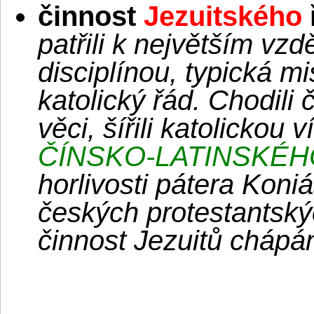
činnost
Jezuitského
patřili k největším vzd
disciplínou, typická mi
katolický řád. Chodili
věci, šířili katolickou 
ČÍNSKO-LATINSKÉH
horlivosti pátera Koni
českých protestantský
činnost Jezuitů chápán