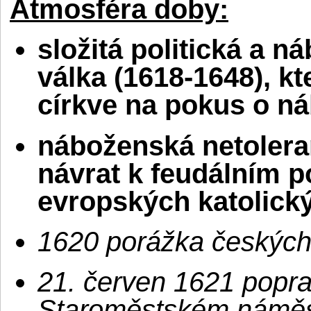
Atmosféra doby:
složitá politická a n
válka (1618-1648), kt
církve na pokus o n
náboženská netolera
návrat k feudálním 
evropských katolick
1620 porážka českých 
21. červen 1621 popr
Staroměstském náměs