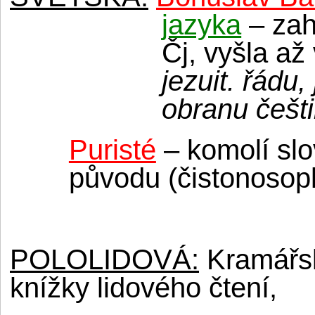
jazyka
– zah
Čj, vyšla a
jezuit. řádu,
obranu češt
Puristé
– komolí slov
původu (čistonosop
POLOLIDOVÁ:
Kramářsk
knížky lidového čtení,