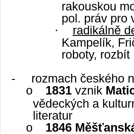
rakouskou mo
pol. práv pro
radikálně d
·
Kampelík, Fri
roboty, rozbí
-
rozmach českého ná
1831
vznik
Mati
o
vědeckých a kulturn
literatur
1846 Měšťansk
o