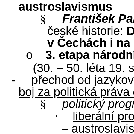
austroslavismus
František Pa
§
české historie:
D
v Čechách i na
3. etapa národn
o
(30. – 50. léta 19. s
-
přechod od jazykový
boj za politická práv
politický pro
§
liberální pr
·
– austroslavi