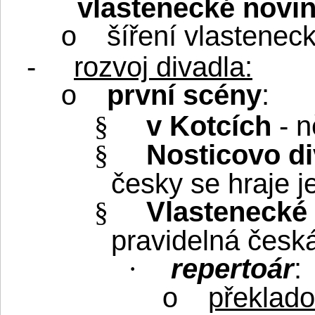
vlastenecké novi
šíření vlastenec
o
-
rozvoj divadla:
první scény
:
o
v Kotcích
- 
§
Nosticovo di
§
česky se hraje j
Vlastenecké 
§
pravidelná česk
repertoár
:
·
překlado
o