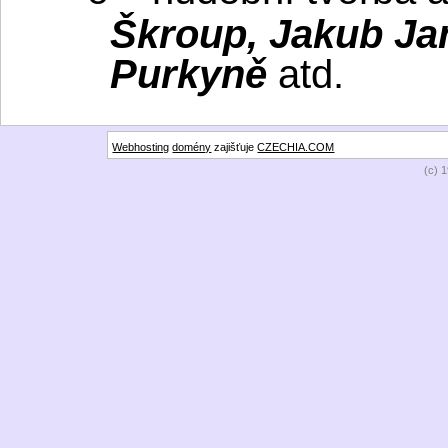
Škroup, Jakub Ja
Purkyně
atd.
Webhosting
domény
zajišťuje
CZECHIA.COM
(c) 