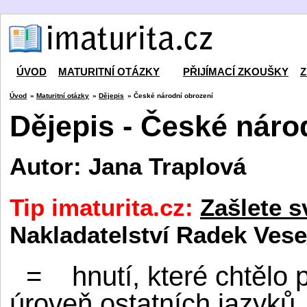
ÚVOD
MATURITNÍ OTÁZKY
PŘIJÍMACÍ ZKOUŠKY
Z
Úvod
»
Maturitní otázky
»
Dějepis
» České národní obrození
Dějepis - České náro
Autor: Jana Traplová
Tip imaturita.cz:
Zašlete s
Nakladatelství Radek Vese
=
hnutí, které chtělo
úroveň ostatních jazyků