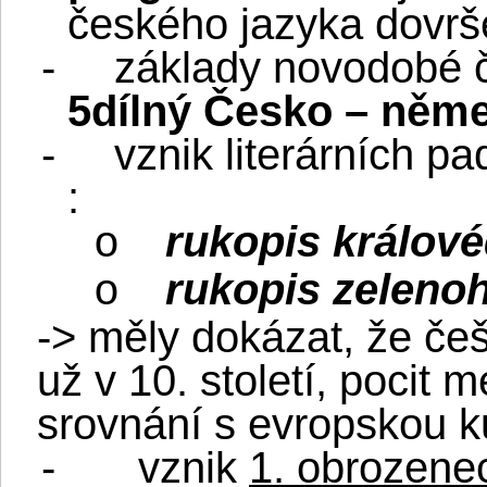
českého jazyka dovr
-
základy novodobé č
5dílný Česko – něme
-
vznik literárních p
:
rukopis králov
o
rukopis zeleno
o
-> měly dokázat, že če
už v 10. století, pocit
srovnání s evropskou k
-
vznik
1. obrozene