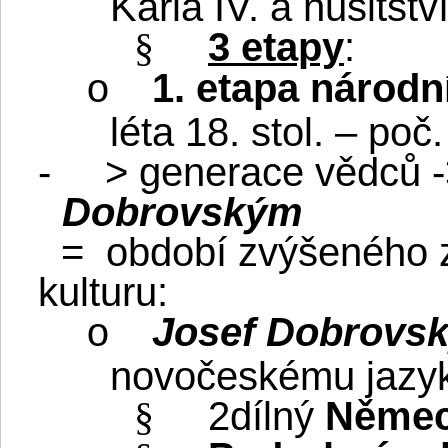
Karla IV. a husitstv
3 etapy
:
§
1. etapa národn
o
léta 18. stol. – poč.
-
>
generace vědců -
Dobrovským
=
období zvýšeného z
kulturu:
Josef Dobrovs
o
novočeskému jazy
2dílný
Němec
§