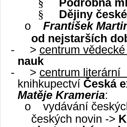
Podrobná ml
§
Dějiny české 
§
František Marti
o
od nejstarších do
-
>
centrum vědecké 
nauk
-
>
centrum literární
knihkupectví
Česká e
Matěje Krameria
:
vydávání českých
o
českých novin ->
K