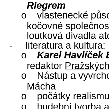
Riegrem
vlastenecké půs
o
kočovné společnost
loutková divadla at
-
literatura a kultura:
Karel Havlíček
o
redaktor
Pražských
Nástup a vyvrch
o
Mácha
počátky realism
o
hudební tvorba 
o