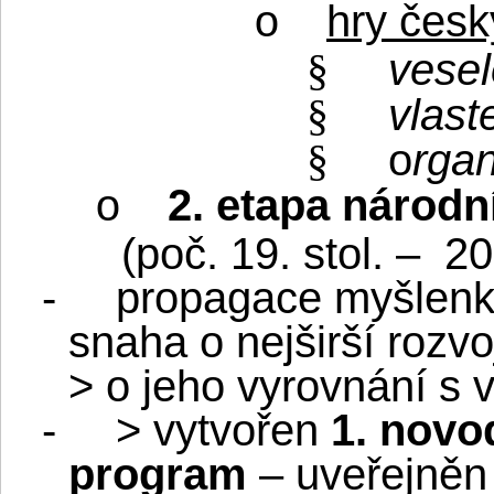
hry česk
o
vesel
§
vlast
§
o
rgan
§
2. etapa národn
o
(poč. 19. stol. –
20
-
propagace myšlenk
snaha o nejširší rozvo
> o jeho vyrovnání s 
-
> vytvořen
1. novo
program
– uveřejně