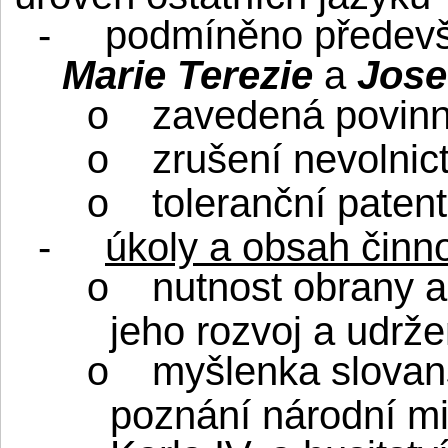
-
podmíněno předevš
Marie Terezie
a
Josef
zavedená povinn
o
zrušení nevolnict
o
toleranční paten
o
-
úkoly a obsah činno
nutnost obrany a
o
jeho rozvoj a udrže
myšlenka slovan
o
poznání národní mi