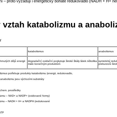
ční – proto vyžadují i energeticky bohaté redukovadlo (NADH + H+ n
 vztah katabolizmu a anabol
r
katabolismus
anabolismus
rnutých dějů energii
degradační oxidační poskytuje široké škály látek několika
syntetický redu
málo konečným produktům
prekurzorů širo
lizmus potřebuje produkty katabolizmu (energii, redukovadlo,
 anabolizmu jsou výchozími substráty
 chem. prostředky
lizmu – NAD+ a NADP+ (oxidované formy)
lizmu – NADH + H+ a NADPH (redukované
 ATP