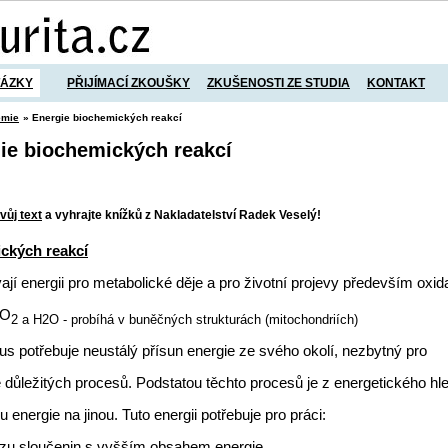
TÁZKY
PŘIJÍMACÍ ZKOUŠKY
ZKUŠENOSTI ZE STUDIA
KONTAKT
emie
» Energie biochemických reakcí
ie biochemických reakcí
vůj text
a vyhrajte knížků z Nakladatelství Radek Veselý!
ckých reakcí
ají energii pro metabolické děje a pro životní projevy především oxid
CO
2 a H2O - probíhá v buněčných strukturách (mitochondriích)
us potřebuje neustálý přísun energie ze svého okolí, nezbytný pro
 důležitých procesů. Podstatou těchto procesů je z energetického hl
energie na jinou. Tuto energii potřebuje pro práci:
ézu sloučenin s vyšším obsahem energie