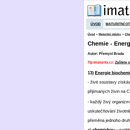
ÚVOD
MATURITNÍ O
Úvod
»
Maturitní otázky
»
Ch
Chemie - Energ
Autor: Přemysl Brada
Tip imaturita.cz:
Zašlete s
13)
Energie biochemi
- živé soustavy získáv
přijímaných živin na 
- každý živý organizm
uskutečňování životně
přeměna jednoho druhu 
a)
chemickou
– synt