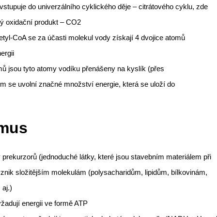
 vstupuje do univerzálního cyklického děje – citrátového cyklu, zde
ný oxidační produkt – CO2
etyl-CoA se za účasti molekul vody získají 4 dvojice atomů
ergii
mů jsou tyto atomy vodíku přenášeny na kyslík (přes
om se uvolní značné množství energie, která se uloží do
smus
 prekurzorů (jednoduché látky, které jsou stavebním materiálem při
vznik složitějším molekulám (polysacharidům, lipidům, bílkovinám,
aj.)
yžadují energii ve formě ATP