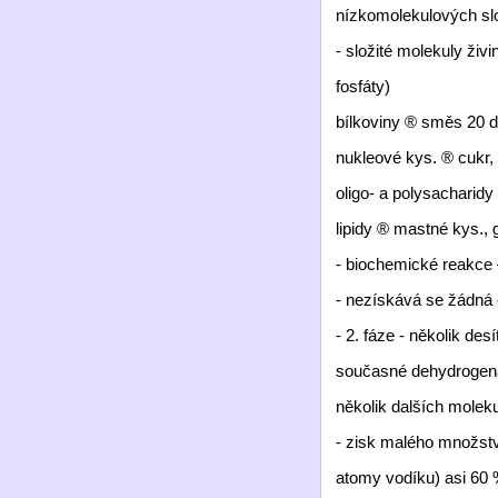
nízkomolekulových sl
- složité molekuly živ
fosfáty)
bílkoviny ® směs 20 
nukleové kys. ® cukr,
oligo- a polysacharidy
lipidy ® mastné kys., g
- biochemické reakce 
- nezískává se žádná 
- 2. fáze - několik d
současné dehydrogena
několik dalších moleku
- zisk malého množství
atomy vodíku) asi 60 