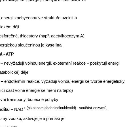
energii zachycenou ve struktuře uvolnit a
nickém ději
fosforečné, thioestery (např. acetylkoenzym A)
ergickou sloučeninou je
kyselina
á - ATP
e
– nevyžadují volnou energii, exotermní reakce – poskytují energii
atabolické) děje
e
– endotermní reakce, vyžadují volnou energii ke tvorbě energeticky
ící část volné energie se mění na teplo)
tivní transporty, buněčné pohyby
+ (nikotinamidadenindinukleotid) –součást enzymů,
odíku
– NAD
tomy
vodíku, aktivuje je a přenáší je