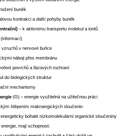
množení buněk
lovou kontrakci a další pohyby buněk
entrační)
– k aktivnímu transportu molekul a iontů
 (informací)
í vzruchů v nervové buňce
trickými náboji přes membránu
voření povrchů a fázových rozhraní
l do biologických struktur
ulační mechanismy
nergie
(G) – energie využitelná na užitečnou práci
ickým štěpením makroergických sloučenin
–
energeticky bohaté nízkomolekulární organické sloučeniny
energie, mají schopnost:
 uvolňujícími energii ji zachytit a část uložit ve