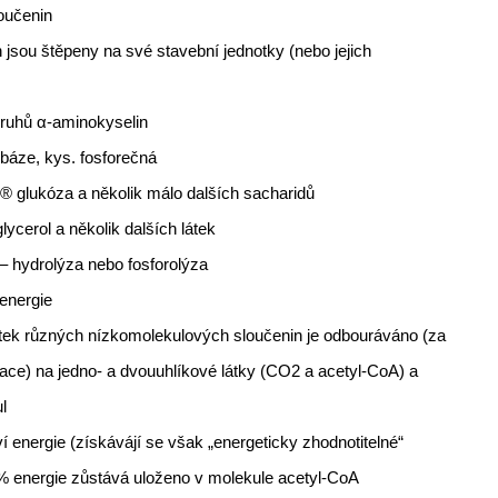
oučenin
in jsou štěpeny na své stavební jednotky (nebo jejich
druhů α-aminokyselin
 báze, kys. fosforečná
 ® glukóza a několik málo dalších sacharidů
lycerol a několik dalších látek
– hydrolýza nebo fosforolýza
energie
esítek různých nízkomolekulových sloučenin je odbouráváno (za
ce) na jedno- a dvouuhlíkové látky (CO2 a acetyl-CoA) a
l
 energie (získávájí se však „energeticky zhodnotitelné“
% energie zůstává uloženo v molekule acetyl-CoA