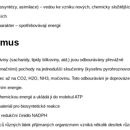
osyntézy, asimilace) – vedou ke vzniku nových, chemicky složitější
ších
arakter – spotřebovávají energii
smus
iviny (sacharidy, lipidy bílkoviny, atd.) jsou odbourávány převážně
načními) pochody na jednodušší sloučeniny (kyselinu pyrohroznovo
onec až na CO2, H2O, NH3, močovinu. Toto odbourávání je doprováz
ním energie.
hemickou energii a ukládá ji do molekul ATP
ateriál pro biosyntetické reakce
té redukční činidlo NADPH
isíců různých látek přijímaných organizmem vzniká několik desítek rů