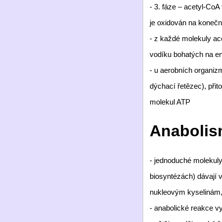
- 3. fáze – acetyl-CoA
je oxidován na koneč
- z každé molekuly ac
vodíku bohatých na en
- u aerobních organiz
dýchací řetězec), přit
molekul ATP
Anaboli
- jednoduché molekuly
biosyntézách) dávají 
nukleovým kyselinám, 
- anabolické reakce v