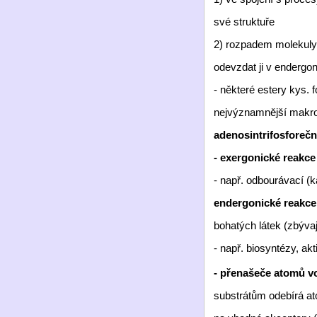
své struktuře
2) rozpadem molekuly 
odevzdat ji v endergo
- některé estery kys. 
nejvýznamnější makro
adenosintrifosforečn
- exergonické reakc
- např. odbourávací (k
endergonické reakc
bohatých látek (zbývaj
- např. biosyntézy, ak
- přenašeče atomů v
substrátům odebírá a