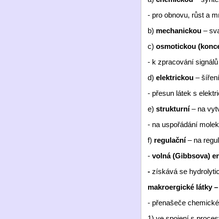
- pro obnovu, růst a 
b)
mechanickou
– sva
c)
osmotickou (konc
- k zpracování signálů
d)
elektrickou
– šířen
- přesun látek s elek
e)
strukturní
– na vyt
- na uspořádání moleku
f)
regulační
– na reg
-
volná (Gibbsova) e
-
získává se hydrolyt
makroergické látky 
- přenašeče chemické 
1) ve spojení s procesy