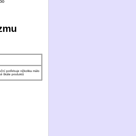
ebo
izmu
kční potřebuje několika málo
ké škále produktů