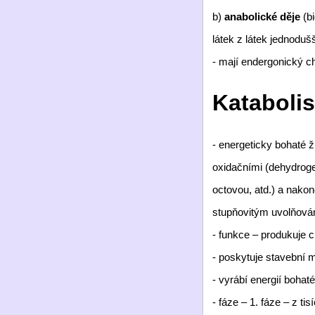
b)
anabolické děje
(bi
látek z látek jednoduš
- mají endergonický ch
Kataboli
- energeticky bohaté ž
oxidačními (dehydroge
octovou, atd.) a nak
stupňovitým uvolňová
- funkce – produkuje c
- poskytuje stavební m
- vyrábí energií boha
- fáze – 1. fáze – z t