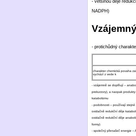
- většinou děje reduk
NADPH)
Vzájemný
- protichůdný charakte
charakter chemická povaha zah
vychází z vede k
- vzájemně se doplňují – anabo
prekurzory), a naopak produkty
katabolizmu
- podobnosti – používají stejné
oxidačně redukční děje katabo
oxidačně redukční děje anabo
formy)
- společný přenašeč energie –