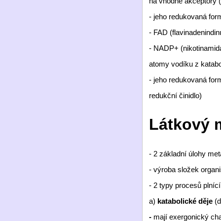
na vhodné akceptory (
- jeho redukovaná fo
- FAD (flavinadenindi
- NADP+ (nikotinamida
atomy vodíku z katabo
- jeho redukovaná fo
redukční činidlo)
Látkový 
- 2 základní úlohy met
- výroba složek orga
- 2 typy procesů plníc
a)
katabolické děje
(d
-
mají exergonický char