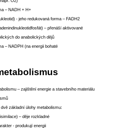
např. O2)
rma – NADH + H+
nukleotid) - jeho redukovaná forma – FADH2
denindinukleotidfosfát) – přenáší aktivované
lických do anabolických dějů
rma – NADPH (na energii bohaté
metabolismus
abolismu – zajištění energie a stavebního materiálu
nismů
í dvě základní úlohy metabolismu:
isimilace) – děje rozkladné
akter - produkují energii