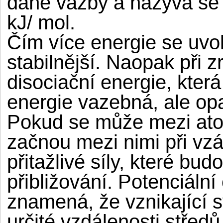
dané vazby a nazývá se
kJ/ mol.
Čím více energie se uvol
stabilnější. Naopak při z
disociační energie, kter
energie vazebná, ale o
Pokud se může mezi ato
začnou mezi nimi při vz
přitažlivé síly, které bud
přibližování. Potenciální
znamená, že vznikající s
určité vzdálenosti střed