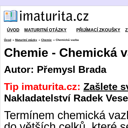
ÚVOD
MATURITNÍ OTÁZKY
PŘIJÍMACÍ ZKOUŠKY
Z
Úvod
»
Maturitní otázky
»
Chemie
» Chemická vazba
Chemie - Chemická 
Autor: Přemysl Brada
Tip imaturita.cz:
Zašlete s
Nakladatelství Radek Vese
Termínem chemická vazb
do větších celků, které