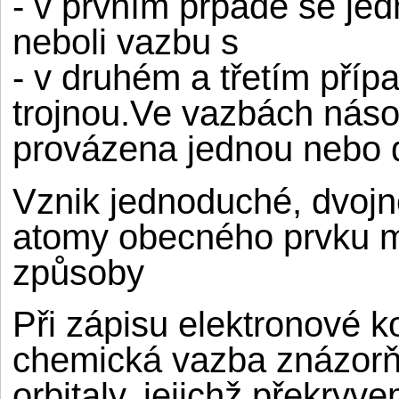
- v prvním přpadě se je
neboli vazbu s
- v druhém a třetím pří
trojnou.Ve vazbách náso
provázena jednou nebo 
Vznik jednoduché, dvojn
atomy obecného prvku m
způsoby
Při zápisu elektronové 
chemická vazba znázorňu
orbitaly, jejichž překryv