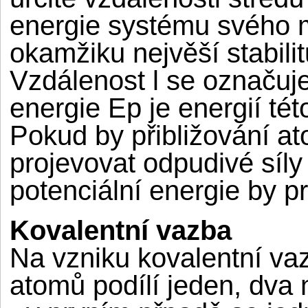
energie systému svého 
okamžiku nejvěší stabilit
Vzdálenost l se označuj
energie Ep je energií tét
Pokud by přibližování a
projevovat odpudivé síl
potenciální energie by p
Kovalentní vazba
Na vzniku kovalentní va
atomů podílí jeden, dva n