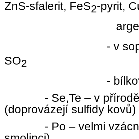
ZnS-sfalerit, FeS
-pyrit, 
2
arge
- v s
SO
2
- bílk
- Se,Te – v příro
(doprovázejí sulfidy kovů)
- Po – velmi vzác
smolinci)