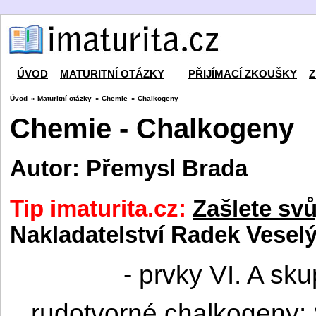
ÚVOD
MATURITNÍ OTÁZKY
PŘIJÍMACÍ ZKOUŠKY
Z
Úvod
»
Maturitní otázky
»
Chemie
» Chalkogeny
Chemie - Chalkogeny
Autor: Přemysl Brada
Tip imaturita.cz:
Zašlete svů
Nakladatelství Radek Veselý
- prvky VI. A sk
rudotvorné chalkogeny: