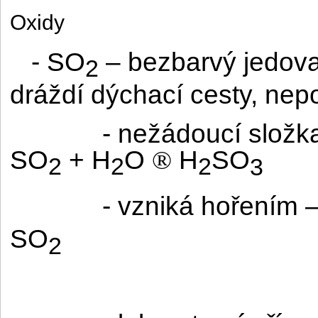
Oxidy
- SO
– bezbarvý jedova
2
dráždí dýchací cesty, nep
- nežádoucí složk
SO
+ H
O
H
SO
®
2
2
2
3
- vzniká hořením –
SO
2