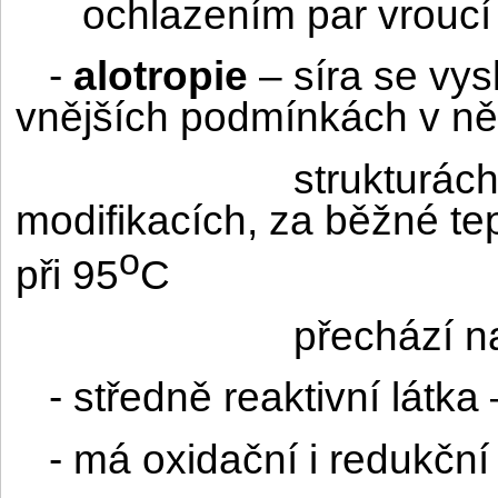
ochlazením par vroucí
-
alotropie
– síra se vysk
vnějších podmínkách v ně
strukturách
modifikacích, za běžné tep
o
při 95
C
přechází n
- středně reaktivní látka
- má oxidační i redukční 