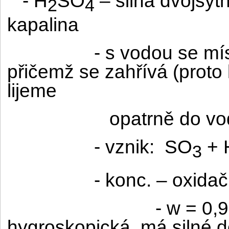
- H
SO
– silná dvojsyt
2
4
kapalina
- s vodou se mí
přičemž se zahřívá (proto
lijeme
opatrně do vo
- vznik:
SO
+ 
3
- konc. – oxidač
- w = 0,9
hygroskopická, má silné d