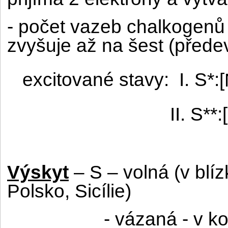
- počet vazeb chalkogenů 
zvyšuje až na šest (přede
excitované stavy:
I. S*:
[
II. S**
Výskyt
– S – volná (v blíz
Polsko, Sicílie)
- vázaná - v k