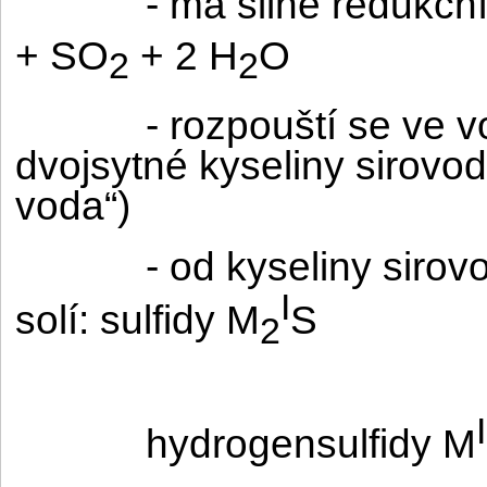
- má silné redukční
+ SO
+ 2 H
O
2
2
- rozpouští se ve 
dvojsytné kyseliny sirovo
voda“)
- od kyseliny siro
I
solí: sulfidy M
S
2
I
hydrogensulfidy M