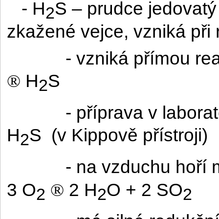
- H
S – prudce jedovat
2
zkažené vejce, vzniká při 
- vzniká přímou rea
H
S
®
2
- příprava v laborat
H
S
(v Kippově přístroji)
2
- na vzduchu hoř
3 O
2 H
O + 2 SO
®
2
2
2