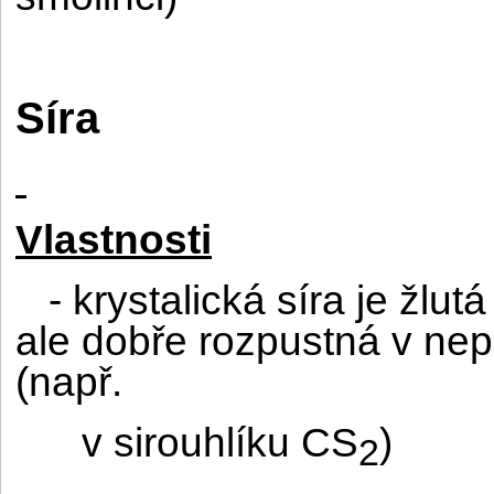
Síra
Vlastnosti
- krystalická síra je žlu
ale dobře rozpustná v nep
(např.
v sirouhlíku CS
)
2