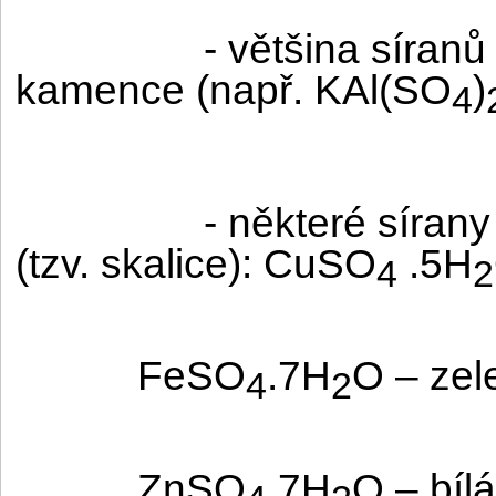
- většina síranů
kamence (např. KAl(SO
)
4
- některé síran
(tzv. skalice): CuSO
.5H
4
2
FeSO
.7H
O – zel
4
2
ZnSO
.7H
O – bílá