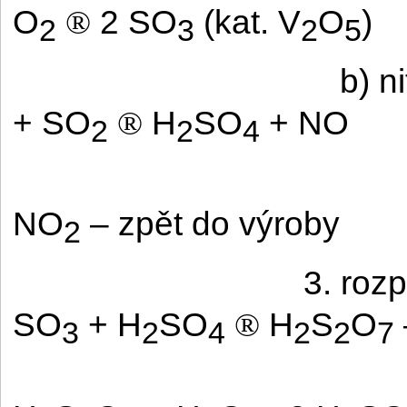
O
2 SO
(kat. V
O
)
®
2
3
2
5
b) n
+ SO
H
SO
+ NO
®
2
2
4
NO
– zpět do výroby
2
3. roz
SO
+ H
SO
H
S
O
®
3
2
4
2
2
7