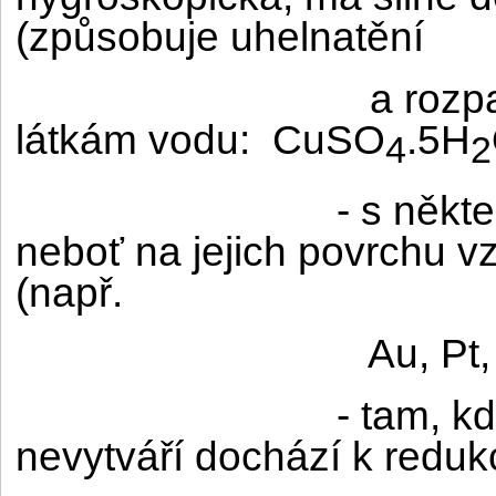
(způsobuje uhelnatění
a rozp
látkám vodu:
CuSO
.5H
4
2
- s někt
neboť na jejich povrchu v
(např.
Au, Pt,
- tam, k
nevytváří dochází k redukc