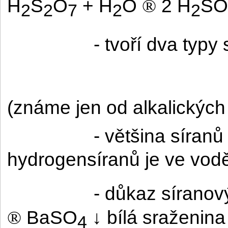
H
S
O
+ H
O
2 H
SO
®
2
2
7
2
2
- tvoří dva typy 
(známe jen od alkalických
- většina síra
hydrogensíranů je ve vod
- důkaz síranov
BaSO
↓ bílá sraženina
®
4