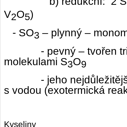
b) redukční:
2 
V
O
)
2
5
- SO
– plynný – monome
3
- pevný – tvořen t
molekulami S
O
3
9
- jeho nejdůležitěj
s vodou (exotermická rea
Kyseliny