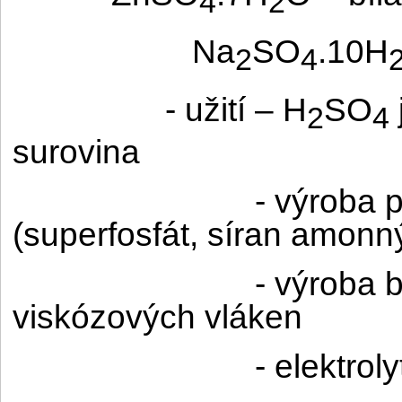
4
2
Na
SO
.10H
2
4
- užití – H
SO
2
4
surovina
- výroba 
(superfosfát, síran amonn
- výroba b
viskózových vláken
- elektro