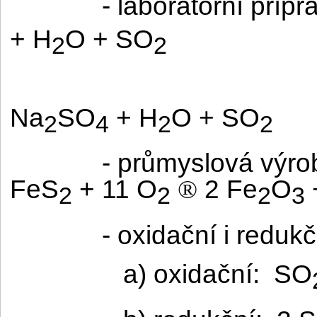
- laboratorní přípr
+ H
O + SO
2
2
Na
SO
+ H
O + SO
2
4
2
2
- průmyslová výro
FeS
+ 11 O
2 Fe
O
®
2
2
2
3
- oxidační i reduk
a) oxidační:
SO