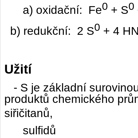
0
0
a) oxidační:
Fe
+ S
0
b) redukční:
2 S
+ 4 H
Užití
- S je základní surovino
produktů chemického prů
siřičitanů,
sulfidů