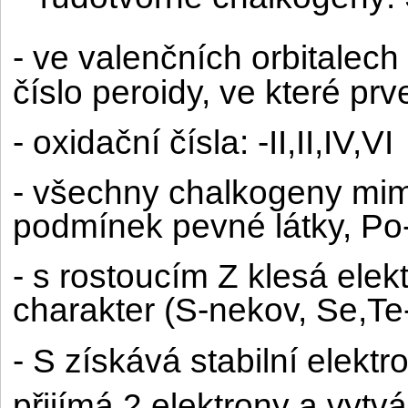
- ve valenčních orbitalech
číslo peroidy, ve které prve
- oxidační čísla: -II,II,IV,VI
- všechny chalkogeny mim
podmínek pevné látky, Po-
- s rostoucím Z klesá elek
charakter (S-nekov, Se,Te
- S získává stabilní elektr
přijímá 2 elektrony a vytvá