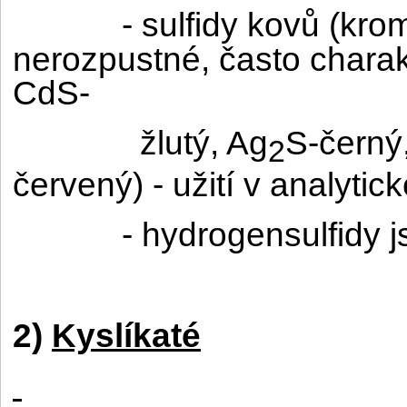
- sulfidy kovů (kro
nerozpustné, často charak
CdS-
žlutý, Ag
S-černý
2
červený) - užití v analytic
- hydrogensulfidy 
2)
Kyslíkaté