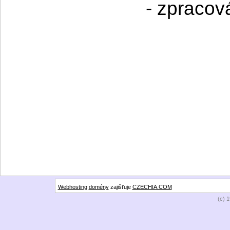
- zpracov
Webhosting
domény
zajišťuje
CZECHIA.COM
(c) 