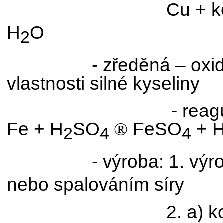
Cu + k
H
O
2
- zředěná – oxid
vlastnosti silné kyseliny
- reag
Fe + H
SO
FeSO
+ 
®
2
4
4
- výroba: 1. vý
nebo spalováním síry
2. a) 