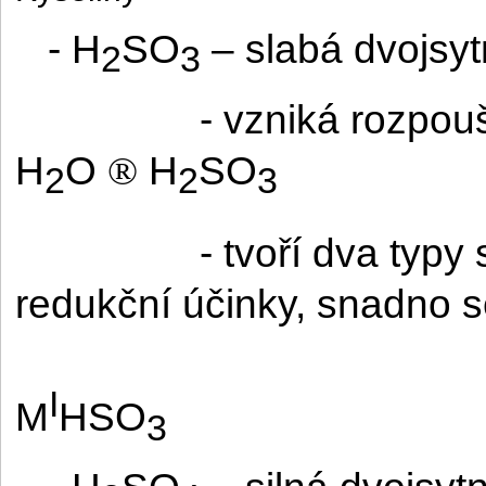
- H
SO
– slabá dvojsyt
2
3
- vzniká rozpo
H
O
H
SO
®
2
2
3
- tvoří dva typy 
redukční účinky, snadno se
I
M
HSO
3