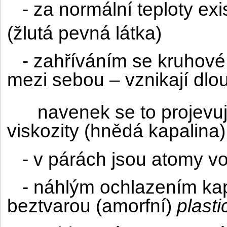
- za normální teploty ex
(žlutá pevná látka)
- zahříváním se kruhové 
mezi sebou – vznikají dlo
navenek se to projevu
viskozity (hnědá kapalina)
- v párách jsou atomy vo
- náhlým ochlazením ka
beztvarou (amorfní)
plasti