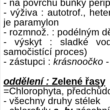
- na povrchu buňky perip
- výživa : autotrof., hete
je paramylon
- rozmnož. : podélným d
- výskyt : sladké vo
samočistící proces)
- zástupci :
krásnoočko
-
oddělení :
Zelené řasy
=Chlorophyta, předchůdci
- všechny druhy stélek