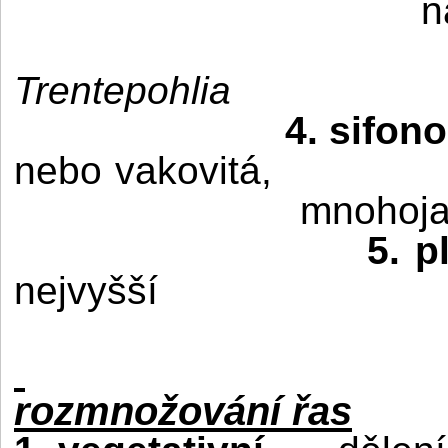
n
Trentepohlia
4. sifon
nebo vakovitá,
mnohojad
5. p
nejvyšší
rozmnožování řas