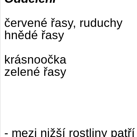
červené řasy, ruduchy
hnědé řasy
krásnoočka
zelené řasy
- mezi nižší rostliny patř