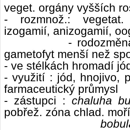
veget. orgány vyšších ros
- rozmnož.: vegetat. 
izogamií, anizogamií, oo
- rodozměna
gametofyt menší než spor
- ve stélkách hromadí jó
- využití : jód, hnojivo,
farmaceutický průmysl
- zástupci :
chaluha bu
pobřež. zóna chlad. moř
bobul