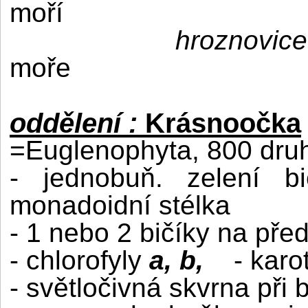
moří
hroznovice
moře
oddělení :
Krásnoočka
=Euglenophyta, 800 dru
- jednobuň. zelení bi
monadoidní stélka
- 1 nebo 2 bičíky na před
- chlorofyly
a, b,
- karo
- světločivná skvrna při b