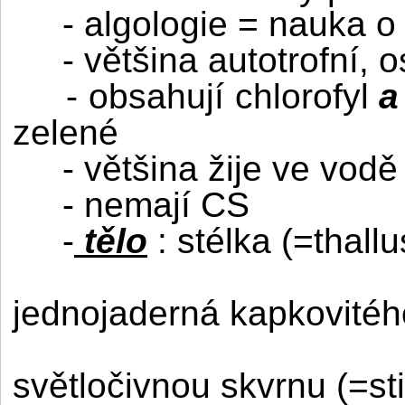
- algologie = nauka o
- většina autotrofní, 
- obsahují chlorofyl
zelené
- většina žije ve vod
- nemají CS
-
tělo
: stélka (=thallu
jednojaderná kapkovitéh
světločivnou skvrnu (=st