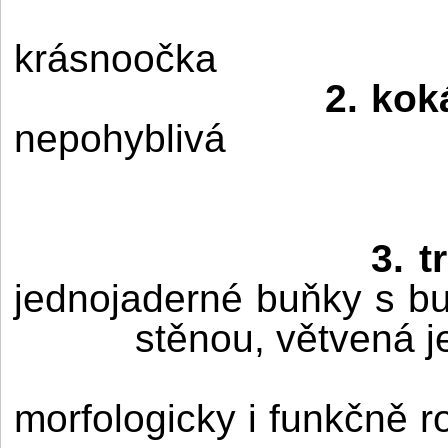
krásnoočka
2. kok
nepohyblivá
3. t
jednojaderné buňky s b
stěnou, větvená 
morfologicky i funkčně r