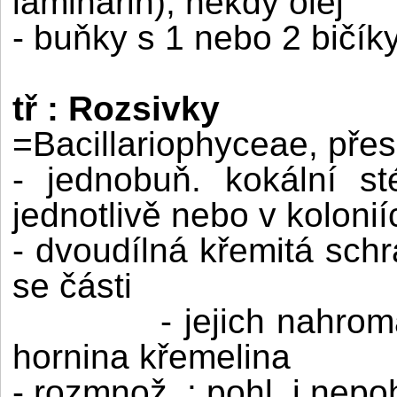
laminarin), někdy olej
- buňky s 1 nebo 2 bičík
tř : Rozsivky
=Bacillariophyceae, pře
- jednobuň. kokální st
jednotlivě nebo v kolonií
- dvoudílná křemitá schr
se části
- jejich nahro
hornina křemelina
- rozmnož. : pohl. i nepoh