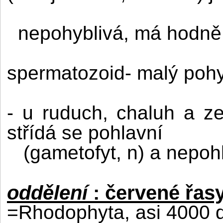
nepohyblivá, má hodně
spermatozoid- malý pohyb
- u ruduch, chaluh a z
střídá se pohlavní
(gametofyt, n) a nepoh
oddělení
: červené řas
=Rhodophyta, asi 4000 