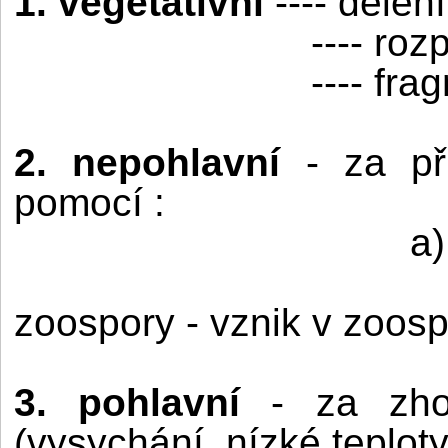
1. vegetativní
---- dělen
---- roz
---- fr
2. nepohlavní
- za př
pomocí :
a)
zoospory - vznik v zoos
3. pohlavní
- za zho
(vysychání, nízké teploty