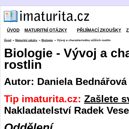
ÚVOD
MATURITNÍ OTÁZKY
PŘIJÍMACÍ ZKOUŠKY
Z
Úvod
»
Maturitní otázky
»
Biologie
» Vývoj a charakteristika nižších rostlin
Biologie - Vývoj a ch
rostlin
Autor: Daniela Bednářová
Tip imaturita.cz:
Zašlete s
Nakladatelství Radek Vese
Oddělení