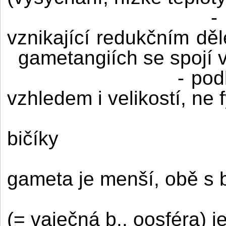
-
vznikající redukčním dě
gametangiích se spojí v
- pod
vzhledem i velikostí, ne 
bičíky
gameta je menší, obě s b
(= vaječná b., oosféra) je