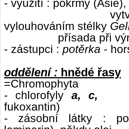
- využití : pokrmy (Asie),
vyt
vylouhováním stélky
Gel
přísada při vý
- zástupci :
potěrka
- hor
oddělení :
hnědé řasy
=Chromophyta
- chlorofyly
a, c,
fukoxantin)
- zásobní látky : pol