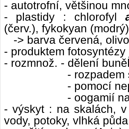
- autotrofní, většinou mn
- plastidy : chlorofyl
(červ.), fykokyan (modrý)
-> barva červená, oli
- produktem fotosyntézy 
- rozmnož. - dělení buně
- rozpadem 
- pomocí ne
- oogamií n
- výskyt : na skalách, v
vody, potoky, vlhká půda