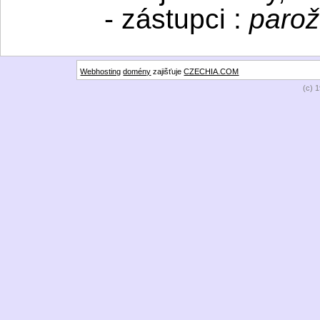
- zástupci :
parož
Webhosting
domény
zajišťuje
CZECHIA.COM
(c) 