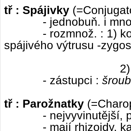
tř : Spájivky
(=Conjugat
- jednobuň. i mn
- rozmnož. : 1) k
spájivého výtrusu -zygo
2)
- zástupci :
šroub
tř : Parožnatky
(=Charo
- nejvyvinutější, 
- mají rhizoidy, ka