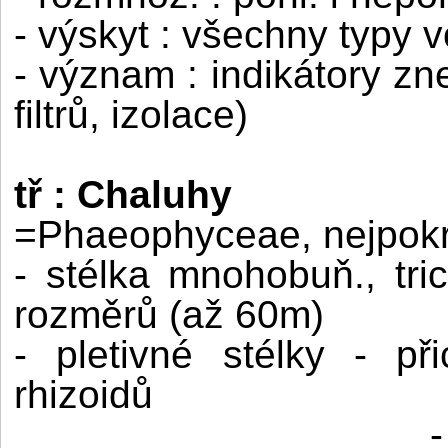
- výskyt : všechny typy 
- význam : indikátory zne
filtrů, izolace)
tř : Chaluhy
=Phaeophyceae, nejpokro
- stélka mnohobuň., tri
rozměrů (až 60m)
- pletivné stélky - p
rhizoidů
-