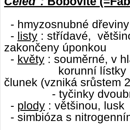
Čeleď :
Bobovité (=Fab
- hmyzosnubné dřeviny 
-
listy
: střídavé,
většin
zakončeny úponkou
-
květy
: souměrné, v h
korunní lístky 
člunek (vzniká srůstem 2 
- tyčinky dvoubr
-
plody
: většinou, lusk
- simbióza s nitrogenní