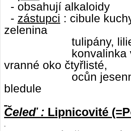
- obsahují alkaloidy
-
zástupci
: cibule kuch
zelenina
tulipány, li
konvalinka v
vranné oko čtyřlisté,
ocůn jesenn
bledule
Čeleď :
Lipnicovité (=