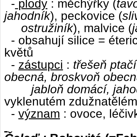
-
plody
: měchýřky (
tav
jahodník
), peckovice (
sl
ostružiník
), malvice (
- obsahují silice = éter
květů
-
zástupci
:
třešeň ptač
obecná, broskvoň obec
jabloň domácí, jah
vyklenutém zdužnatělé
-
význam
: ovoce, léčiv