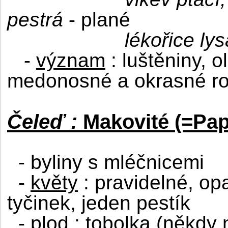
pestrá
- plané
lékořice lys
-
význam
: luštěniny, ol
medonosné a okrasné ros
Čeleď :
Makovité (=Pa
- byliny s mléčnicemi
-
květy
: pravidelné, op
tyčinek, jeden pestík
-
plod
: tobolka (někdy