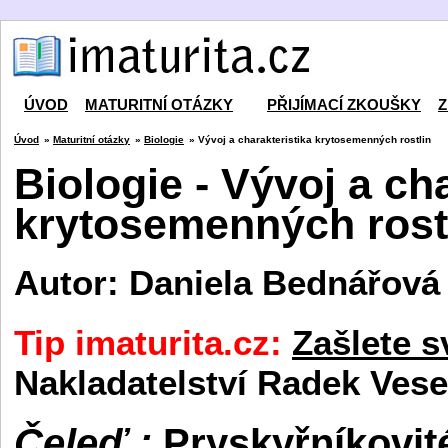
ÚVOD
MATURITNÍ OTÁZKY
PŘIJÍMACÍ ZKOUŠKY
Z
Úvod
»
Maturitní otázky
»
Biologie
» Vývoj a charakteristika krytosemenných rostlin
Biologie - Vývoj a ch
krytosemenných rost
Autor: Daniela Bednářová
Tip imaturita.cz:
Zašlete s
Nakladatelství Radek Vese
Čeleď :
Pryskyřníkovit