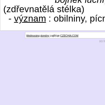
(zdřevnatělá stélka)
-
význam
: obilniny, píc
Webhosting
domény
zajišťuje
CZECHIA.COM
(c) 