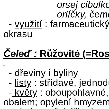
orsej cibulk
orlíčky, čem
-
využití
: farmaceutický
okrasu
Čeleď :
Růžovité (=Ro
- dřeviny i byliny
-
listy
: střídavé, jedno
-
květy
: oboupohlavné,
obalem; opylení hmyze