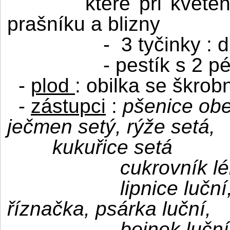
které při kvete
prašníku a blizny
-
3 tyčinky : 
- pestík s 2 p
-
plod
: obilka se škr
-
zástupci
:
pšenice obe
ječmen setý, rýže setá,
kukuřice setá
cukrovník l
lipnice lučn
říznačka, psárka luční,
bojnek lučn