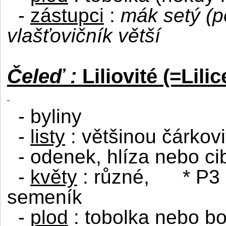
-
zástupci
:
mák setý (po
vlašťovičník větší
Čeleď :
Liliovité (=Lili
- byliny
-
listy
: většinou čárkovi
- odenek, hlíza nebo ci
-
květy
: různé,
* P3 
semeník
-
plod
: tobolka nebo b