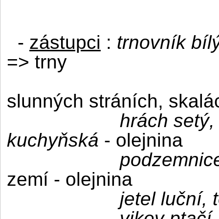
-
zástupci
:
trnovník bíl
=> trny
slunných stráních, skalá
hrách setý,
kuchyňská
- olejnina
podzemnice
zemí - olejnina
jetel luční,
vikev ptačí,