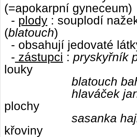
(=apokarpní gyneceum)
-
plody
: souplodí nažek
(
blatouch
)
- obsahují jedovaté látk
-
zástupci
:
pryskyřník 
louky
blatouch ba
hlaváček jar
plochy
sasanka haj
křoviny