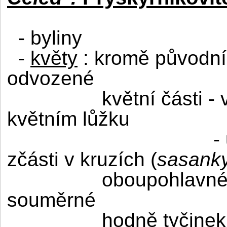
- byliny
-
květy
: kromě původníc
odvozené
květní části -
květním lůžku
-
zčásti v kruzích (
sasank
oboupohlavné,
souměrné
hodně tyčinek