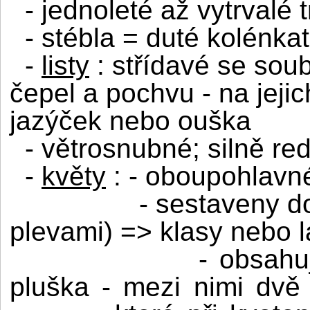
- jednoleté až vytrvalé 
- stébla = duté kolénka
-
listy
: střídavé se soub
čepel a pochvu - na jejic
jazýček nebo ouška
- větrosnubné; silně re
-
květy
: - oboupohlavné
- sestaveny d
plevami) => klasy nebo l
- obsahuj
pluška - mezi nimi dvě