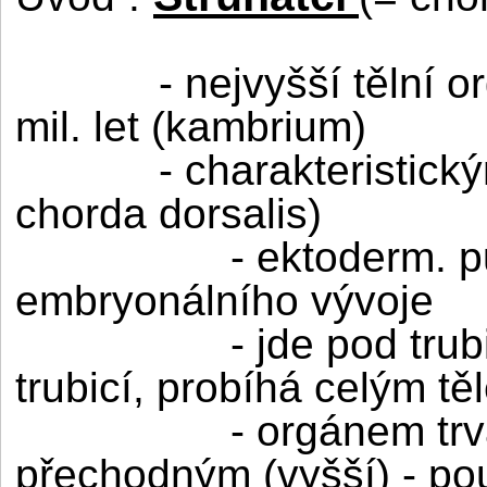
- nejvyšší tělní 
mil. let (kambrium)
- charakteristic
chorda dorsalis)
- ektoderm. 
embryonálního vývoje
- jde pod tru
trubicí, probíhá celým tě
- orgánem trv
přechodným (vyšší) - pou