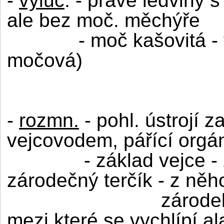
-
vyluč
. - pravé ledviny 
ale bez moč. měchýře
- moč kašovitá -
močová)
-
rozmn.
- pohl. ústrojí z
vejcovodem, pářící orgá
- základ vejce 
zárodečný terčík - z něh
zárode
mezi které se vychlípí al