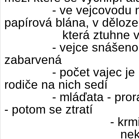
- ve vejcovodu n
papírová blána, v děloze
která ztuhne 
- vejce snášen
zabarvená
- počet vajec je
rodiče na nich sedí
- mláďata - pr
- potom se ztratí
- krm
nek