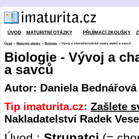
ÚVOD
MATURITNÍ OTÁZKY
PŘIJÍMACÍ ZKOUŠKY
Z
Úvod
»
Maturitní otázky
»
Biologie
» Vývoj a charakteristické znaky ptáků a savců
Biologie - Vývoj a ch
a savců
Autor: Daniela Bednářová
Tip imaturita.cz:
Zašlete s
Nakladatelství Radek Vese
Strunatci
Úvod
:
(= cho