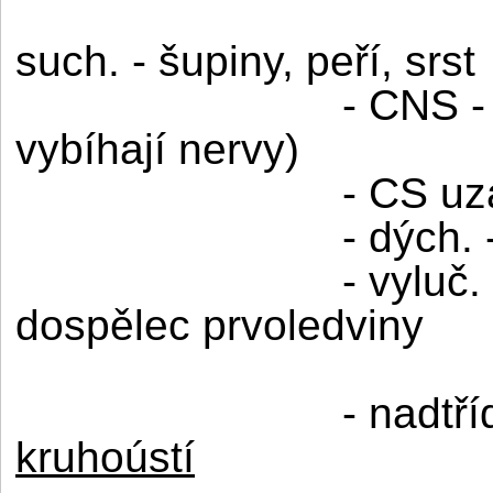
such. - šupiny, peří, srst
- CNS -
vybíhají nervy)
- CS uz
- dých. 
- vyluč.
dospělec prvoledviny
- nadtří
kruhoústí