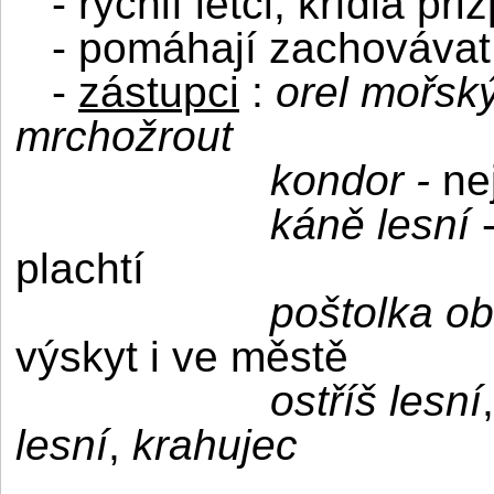
- rychlí letci, křídla p
- pomáhají zachovávat
-
zástupci
:
orel mořský
mrchožrout
kondor -
ne
káně lesní
-
plachtí
poštolka o
výskyt i ve městě
ostříš lesní
lesní
,
krahujec