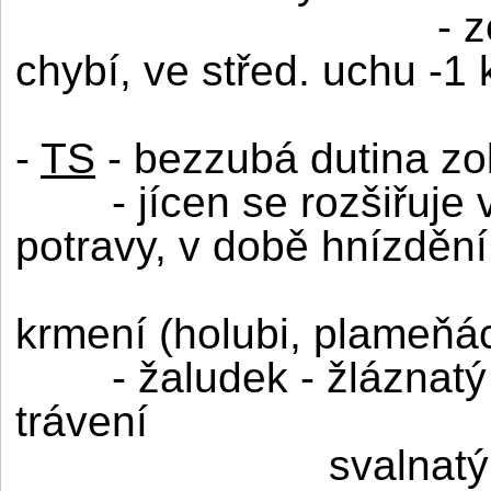
- 
chybí, ve střed. uchu -1 
-
TS
- bezzubá dutina z
- jícen se rozšiřuj
potravy, v době hnízdění
krmení (holubi, plameňác
- žaludek - žláznatý 
trávení
svalnatý