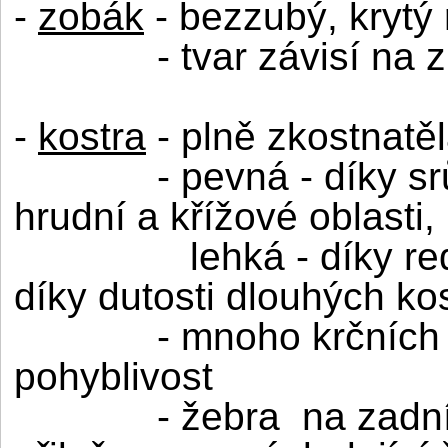
-
zobák
- bezzubý, krytý
- tvar závisí na
-
kostra
- plně zkostnatě
- pevná - díky sr
hrudní a křížové oblasti
lehká - díky re
díky dutosti dlouhých ko
- mnoho krčních 
pohyblivost
- žebra
na zadn