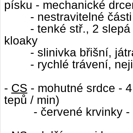
písku - mechanické drce
- nestravitelné část
- tenké stř., 2 slepá
kloaky
- slinivka břišní, já
- rychlé trávení, ne
-
CS
- mohutné srdce - 4 
tepů / min)
- červené krvinky -