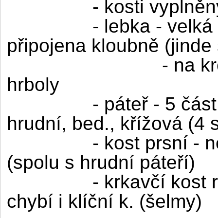
- kosti vyplněn
- lebka - velká
připojena kloubně (jinde
- na k
hrboly
- páteř - 5 část
hrudní, bed., křížová (4 s
- kost prsní -
(spolu s hrudní páteří)
- krkavčí kos
chybí i klíční k. (šelmy)