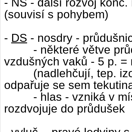
- NS - další rozvoj kon
(souvisí s pohybem)
-
DS
- nosdry - průdušnic
- některé větve pr
vzdušných vaků - 5 p. =
(nadlehčují, tep. izo
odpařuje se sem tekutin
- hlas - vzniká v m
rozdvojuje do průdušek