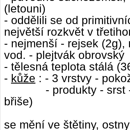
(letouni)
- oddělili se od primitivn
největší rozkvět v třetih
- nejmenší - rejsek (2g), 
vod. - plejtvák obrovský
- tělesná teplota stálá (3
-
kůže
: - 3 vrstvy - pok
- produkty - srst
břiše)
se mění ve štětiny, ostny