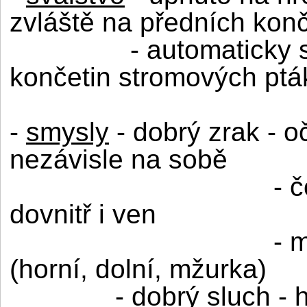
zvláště na předních kon
- automaticky
končetin stromových ptá
-
smysly
- dobrý zrak - o
nezávisle na sobě
- 
dovnitř i ven
- 
(horní, dolní, mžurka)
- dobrý sluch -