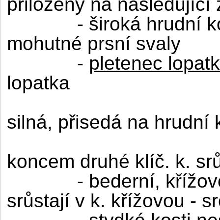
přiloženy na následující
- široká hrudní 
mohutné prsní svaly
-
pletenec lopat
lopatka
silná, přisedá na hrudní 
koncem druhé klíč. k. srů
- bederní, křížo
srůstají v k. křížovou - s