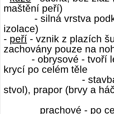
maštění peří)
- silná vrstva po
izolace)
-
peří
- vznik z plazích š
zachovány pouze na no
- obrysové - tvoří 
krycí po celém těle
- stavb
stvol), prapor (brvy a há
prachové - po ce