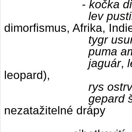
-
kočka d
lev pust
dimorfismus, Afrika, Indi
tygr usu
puma am
jaguár
,
leopard),
rys ostr
gepard š
nezatažitelné drápy