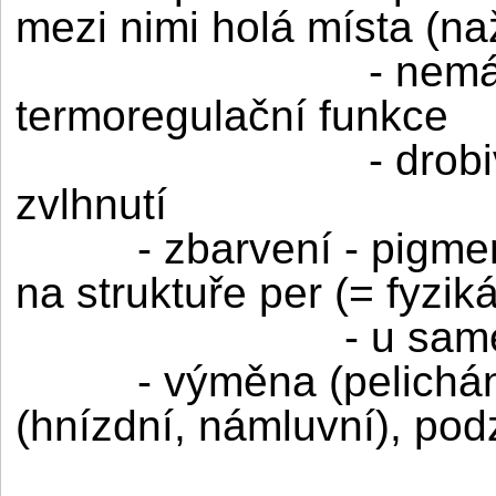
mezi nimi holá místa (na
- nemá
termoregulační funkce
- drob
zvlhnutí
- zbarvení - pigm
na struktuře per (= fyzik
- u sam
- výměna (pelichání
(hnízdní, námluvní), podz