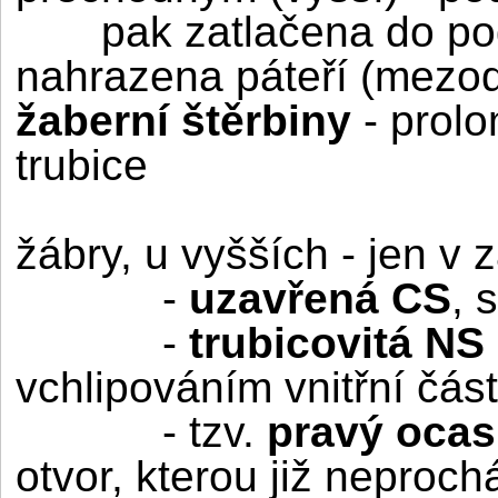
pak zatlačena do po
nahrazena páteří (mezod
žaberní štěrbiny
- prolo
trubice
žábry, u vyšších - jen v z
-
uzavřená CS
, 
-
trubicovitá NS
vchlipováním vnitřní čás
- tzv.
pravý ocas
otvor, kterou již neprocház