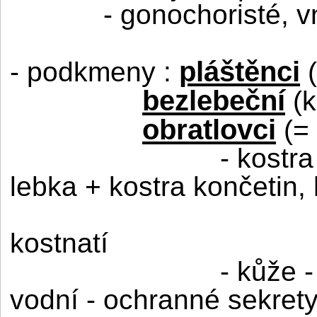
- gonochoristé, vn
pláštěnci
- podkmeny :
bezlebeční
(k
obratlovci
(=
- kostra
lebka + kostra končetin, 
kostnatí
- kůže -
vodní - ochranné sekrety