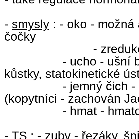
-
smysly
: - oko - možná
čočky
- zreduk
- ucho - ušní 
kůstky, statokinetické úst
- jemný čich -
(kopytníci - zachován J
- hmat - hmato
-
TS
: - zuby - řezáky, šp