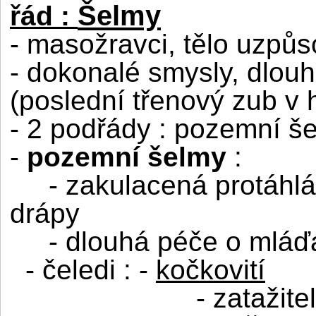
Šelmy
řád :
- masožravci, tělo uzpůso
- dokonalé smysly, dlouh
(poslední třenový zub v h
- 2 podřády : pozemní še
-
pozemní šelmy
:
- zakulacená protáhlá
drápy
- dlouhá péče o mláď
- čeledi : -
kočkovití
- zatažit