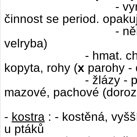
- vy
činnost se period. opaku
- ně
velryba)
- hmat. ch
kopyta, rohy (
x
parohy - 
- žlázy - 
mazové, pachové (doroz
-
kostra
: - kostěná, vyšš
u ptáků