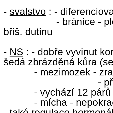
-
svalstvo
: - diferenciov
- bránice - p
břiš. dutinu
-
NS
: - dobře vyvinut k
šedá zbrázděná kůra (se
- mezimozek - zr
- p
- vychází 12 pár
- mícha - nepokr
- také regulace hormonál