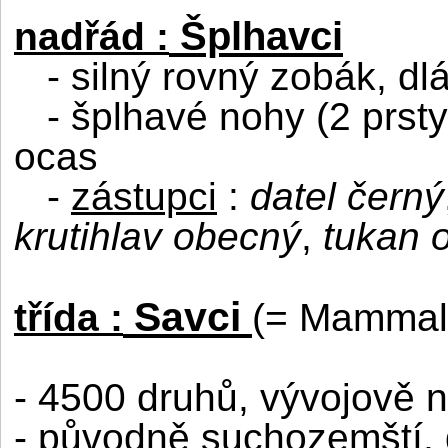
Šplhavci
nadřád :
- silný rovný zobák, dlá
- šplhavé nohy (2 prst
ocas
-
zástupci
:
datel černý
krutihlav obecný
,
tukan 
Savci
třída :
(= Mammal
- 4500 druhů, vývojově ne
- původně suchozemští, 