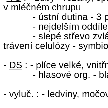
v mléčném chrupu
- ústní dutina - 3
- nejdelším oddíl
- slepé střevo zvl
trávení celulózy - symbio
-
DS
: - plíce velké, vnit
- hlasové org. - 
-
vyluč
. : - ledviny, moč