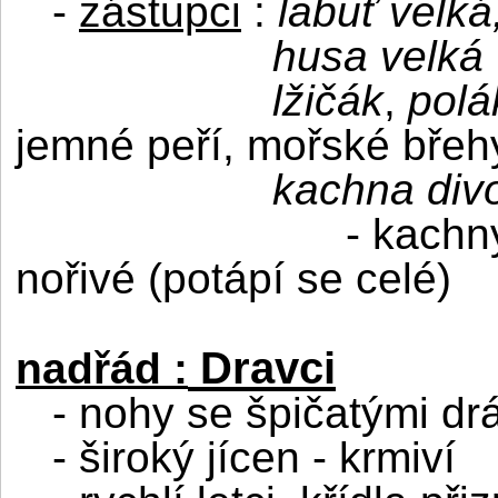
-
zástupci
:
labuť velk
husa velká
lžičák
,
polá
jemné peří, mořské břeh
kachna di
- kachny
nořivé (potápí se celé)
Dravci
nadřád :
- nohy se špičatými dr
- široký jícen - krmiví