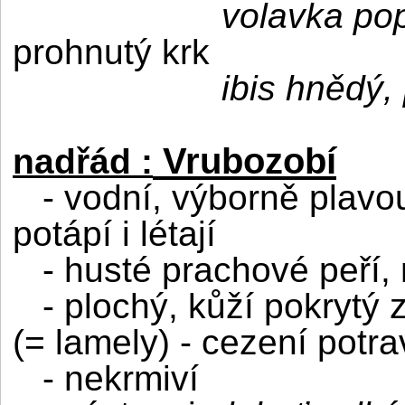
volavka po
prohnutý krk
ibis hnědý,
Vrubozobí
nadřád :
- vodní, výborně plavou
potápí i létají
- husté prachové peří,
- plochý, kůží pokrytý 
(= lamely) - cezení potra
- nekrmiví