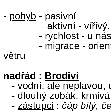
-
pohyb
- pasivní
aktivní - vířiv
- rychlost - u ná
- migrace - orie
větru
Brodiví
nadřád :
- vodní, ale neplavou, 
- dlouhý zobák, krmiv
-
zástupci
:
čáp bílý, č