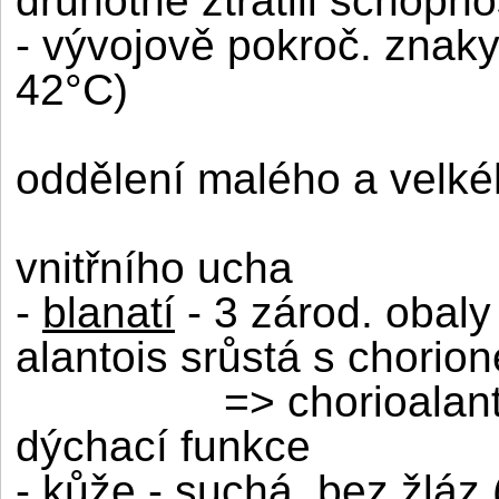
druhotně ztratili schopnos
- vývojově pokroč. znaky :
42°C)
oddělení malého a velk
vnitřního ucha
-
blanatí
- 3 zárod. obaly 
alantois srůstá s chorio
=> chorioalan
dýchací funkce
-
kůže
- suchá, bez žláz