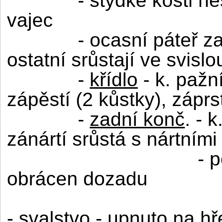
- stydké kosti n
vajec
- ocasní páteř za
ostatní srůstají ve svisl
-
křídlo
- k. pažní
zápěstí (2 kůstky), záprst
-
zadní konč
. - 
zánártí srůstá s nártními
- 
obrácen dozadu
-
svalstvo
- upnuto na hře