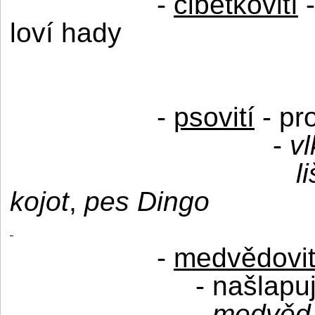
-
cibetkovití
loví hady
-
psovití
- pro
-
vl
l
kojot
,
pes Dingo
-
medvědovit
- našlapu
-
medvěd