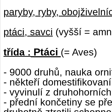
paryby
,
ryby
,
obojživelníc
ptáci
,
savci
(vyšší = amn
Ptáci
třída :
(= Aves)
- 9000 druhů, nauka orni
- někteří domestifikovaní
- vyvinulí z druhohorních
- přední končetiny se pře