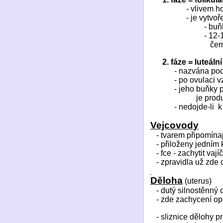
- vlivem h
- je vytvoř
- buň
- 12-
čem
2. fáze = luteální
- nazvána pod
- po ovulaci v
- jeho buňky 
je prod
- nedojde-li
k
Vejcovody
- tvarem připomína
- přiloženy jedním
- fce - zachytit vaj
- zpravidla už zde 
Děloha
(uterus)
- dutý silnostěnný
- zde zachycení op
- sliznice dělohy 