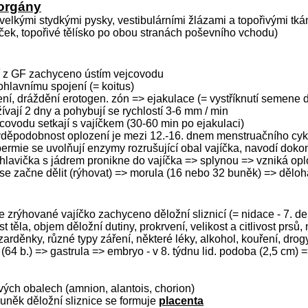
 orgány
 velkými stydkými pysky, vestibulárními žlázami a topořivými tk
váček, topořivé tělísko po obou stranách poševního vchodu)
ní z GF zachyceno ústím vejcovodu
ohlavnímu spojení (= koitus)
ení, dráždění erotogen. zón => ejakulace (= vystříknutí semene 
ívají 2 dny a pohybují se rychlostí 3-6 mm / min
covodu setkají s vajíčkem (30-60 min po ejakulaci)
avděpodobnost oplození je mezi 12.-16. dnem menstruačního cyk
spermie se uvolňují enzymy rozrušující obal vajíčka, navodí dok
, hlavička s jádrem pronikne do vajíčka => splynou => vzniká op
se začne dělit (rýhovat) => morula (16 nebo 32 buněk) => děloha
e zrýhované vajíčko zachyceno děložní sliznicí (= nidace - 7. de
 těla, objem děložní dutiny, prokrvení, velikost a citlivost prsů,
zarděnky, různé typy záření, některé léky, alkohol, kouření, drogy
 (64 b.) => gastrula => embryo - v 8. týdnu lid. podoba (2,5 cm) 
vých obalech (amnion, alantois, chorion)
buněk děložní sliznice se formuje
placenta