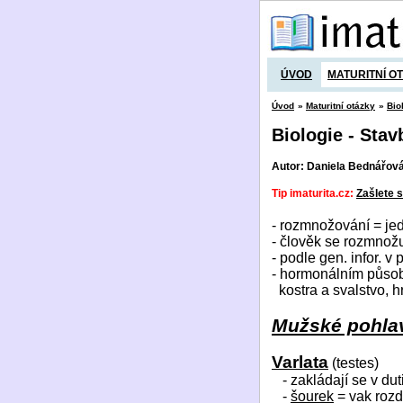
ÚVOD
MATURITNÍ O
Úvod
»
Maturitní otázky
»
Bio
Biologie - Sta
Autor: Daniela Bednářov
Tip imaturita.cz:
Zašlete s
- rozmnožování = jed
- člověk se rozmnož
- podle gen. infor. 
- hormonálním působ
kostra a svalstvo, h
Mužské pohla
Varlata
(testes)
- zakládají se v du
-
šourek
= vak rozd