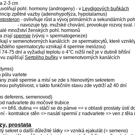
ka 2-3 cm
a uvolňují pohl. hormony (androgeny) - v
Leydigových buňkách
princip zpětné vazby (adenohypofýza, hypotalamus)
estosteron
- ovlivňuje růst a vývoj primárních a sekundárních poh
- navozuje typ. mužské chování, provokuje rozvoj sval.
malé množství ženských pohl. hormonů
 a zrají
spermie
(vývoj = spermatogeneze)
ikají v semenotvorných kanálcích
ze spermatocytů, které vznikl
každého spermatocytu vznikají 4 spermie meiózou)
í 74-75 dní a vyžadují teplotu o 4°C nižší než je v dutině břišní
ivu zajišťují
Sertoliho buňky
v semenotvorných kanálcích
dymis)
 pólu varlete
ány zralé spermie a mísí se zde s hlenovitým sekretem
bnou pohyblivost, v takto funkčním stavu zde vydrží až 40 dní
us deferens, semenovod)
od nadvarlete do močové trubice
=> břiš. dutina => stáčí se do pánve => v oblasti prostaty ústí d
ění - kontrakce stěn => nasátí spermií z nadvarlete => ven z těla
zy, prostata
tý sekret o další důležité látky => vzniká ejakulát (= semeno)