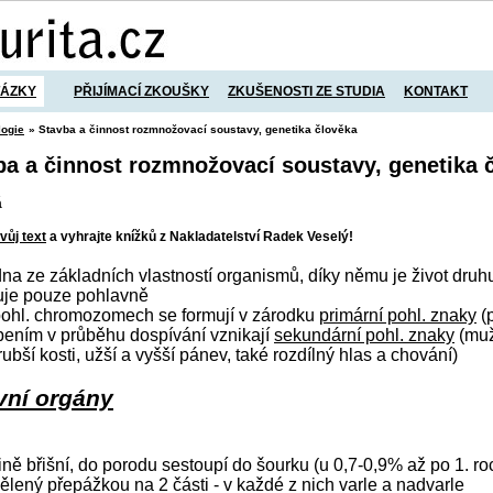
TÁZKY
PŘIJÍMACÍ ZKOUŠKY
ZKUŠENOSTI ZE STUDIA
KONTAKT
logie
» Stavba a činnost rozmnožovací soustavy, genetika člověka
vba a činnost rozmnožovací soustavy, genetika 
á
vůj text
a vyhrajte knížků z Nakladatelství Radek Veselý!
na ze základních vlastností organismů, díky němu je život druhu
uje pouze pohlavně
v pohl. chromozomech se formují v zárodku
primární pohl. znaky
(p
ením v průběhu dospívání vznikají
sekundární pohl. znaky
(muž
rubší kosti, užší a vyšší pánev, také rozdílný hlas a chování)
vní orgány
tině břišní, do porodu sestoupí do šourku (u 0,7-0,9% až po 1. ro
ělený přepážkou na 2 části - v každé z nich varle a nadvarle