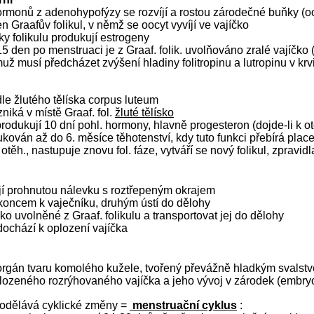
ormonů z adenohypofýzy se rozvíjí a rostou zárodečné buňky (o
en Graafův folikul, v němž se oocyt vyvíjí ve vajíčko
ky folikulu produkují estrogeny
15 den po menstruaci je z Graaf. folik. uvolňováno zralé vajíčko
už musí předcházet zvýšení hladiny folitropinu a lutropinu v krv
le žlutého tělíska corpus luteum
zniká v místě Graaf. fol.
žluté tělísko
produkují 10 dní pohl. hormony, hlavně progesteron (dojde-li k o
ukován až do 6. měsíce těhotenství, kdy tuto funkci přebírá plac
 otěh., nastupuje znovu fol. fáze, vytváří se nový folikul, zpravidl
jí prohnutou nálevku s roztřepeným okrajem
 koncem k vaječníku, druhým ústí do dělohy
íčko uvolněné z Graaf. folikulu a transportovat jej do dělohy
dochází k oplození vajíčka
 orgán tvaru komolého kužele, tvořený převážně hladkým svalst
lozeného rozrýhovaného vajíčka a jeho vývoj v zárodek (embryo
prodělává cyklické změny =
menstruační cyklus
: