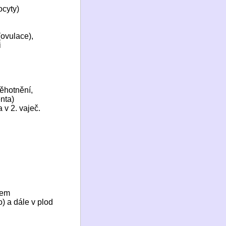
ocyty)
 (ovulace),
i
těhotnění,
enta)
a v 2. vaječ.
vem
) a dále v plod