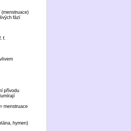
ní (menstruace)
ivých fází
 f.
 vlivem
ní přívodu
dumírají
 = menstruace
 blána, hymen)