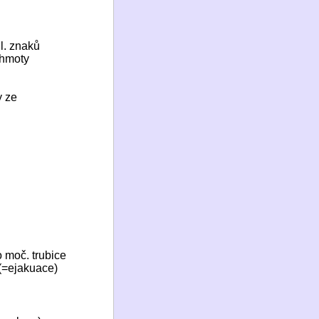
l. znaků
 hmoty
y ze
o moč. trubice
 (=ejakuace)