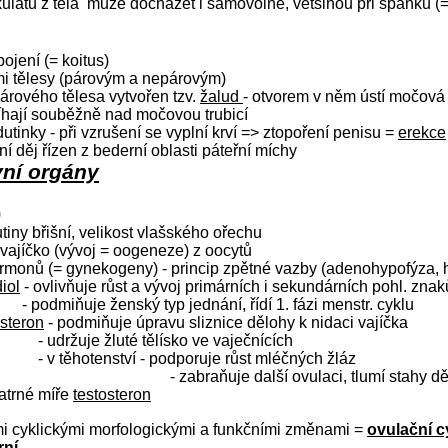
ulátu z těla
může docházet i samovolně, většinou při spánku (=
ojení (= koitus)
ými tělesy (párovým a nepárovým)
párového tělesa vytvořen tzv.
žalud
- otvorem v něm ústí močová 
bíhají souběžně nad močovou trubicí
 dutinky - při vzrušení se vyplní krví => ztopoření penisu =
erekce
exní děj řízen z bederní oblasti páteřní míchy
ní orgány
)
utiny břišní, velikost vlašského ořechu
de vajíčko (vývoj = oogeneze) z oocytů
rmonů (= gynekogeny) - princip zpětné vazby (adenohypofýza,
iol
- ovlivňuje růst a vývoj primárních i sekundárních pohl. znak
- podmiňuje ženský typ jednání, řídí 1. fázi menstr. cyklu
steron
- podmiňuje úpravu sliznice dělohy k nidaci vajíčka
- udržuje žluté tělísko ve vaječnících
- v těhotenství - podporuje růst mléčných žláz
- zabraňuje další ovulaci, tlumí stahy d
patrné míře
testosteron
ými cyklickými morfologickými a funkčními změnami =
ovulační c
rní