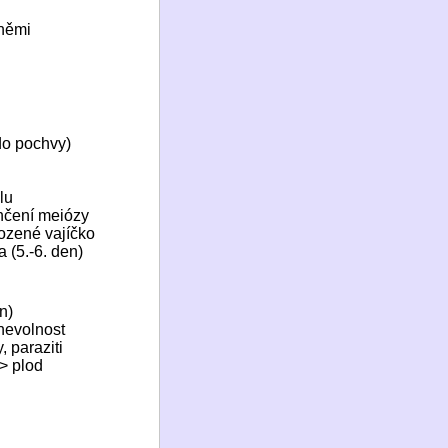
áněmi
do pochvy)
lu
ončení meiózy
lozené vajíčko
 (5.-6. den)
n)
 nevolnost
, paraziti
=> plod