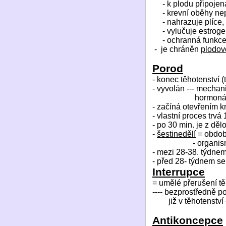
- k plodu připojen
- krevní oběhy nep
- nahrazuje plíce, 
- vylučuje estrog
- ochranná funkce 
-
je chráněn
plodov
Porod
- konec těhotenství (
- vyvolán --- mechan
hormonál
- začíná otevřením k
- vlastní proces trvá
- po 30 min. je z dě
-
šestinedělí
= obdob
- organis
- mezi 28-38. týdne
- před 28- týdnem se
Interrupce
= umělé přerušení tě
---- bezprostředně p
již v těhotenstv
Antikoncepce