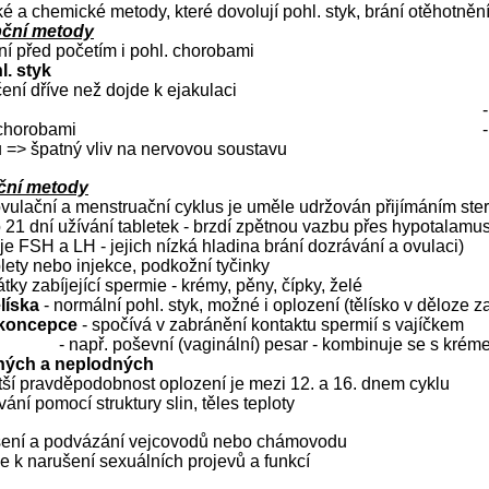
é a chemické metody, které dovolují pohl. styk, brání otěhotněn
pční metody
ní před početím i pohl. chorobami
l. styk
ení dříve než dojde k ejakulaci
 chorobami
 => špatný vliv na nervovou soustavu
ční metody
ovulační a menstruační cyklus je uměle udržován přijímáním ster
 21 dní užívání tabletek - brzdí zpětnou vazbu přes hypotalamu
e FSH a LH - jejich nízká hladina brání dozrávání a ovulaci)
blety nebo injekce, podkožní tyčinky
átky zabíjející spermie - krémy, pěny, čípky, želé
ělíska
- normální pohl. styk, možné i oplození (tělísko v děloze z
tikoncepce
- spočívá v zabránění kontaktu spermií s vajíčkem
- např. poševní (vaginální) pesar - kombinuje se s krém
dných a neplodných
ětší pravděpodobnost oplození je mezi 12. a 16. dnem cyklu
ování pomocí struktury slin, těles teploty
šení a podvázání vejcovodů nebo chámovodu
e k narušení sexuálních projevů a funkcí