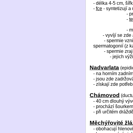
- délka 4-5 cm, šíř
-
fce
- syntetizují 
- 
-
t
- 
- vyvíjí se zde
- spermie vzn
spermatogonií (z 
- spermie zraj
- jejich výž
Nadvarlata
(epidi
- na horním zadním
- jsou zde zadržov
- získají zde potře
Chámovod
(duct
- 40 cm dlouhý výv
- prochází šourkem 
- při určitém drážd
Měchýřovité žlá
- obohacují hlenovi