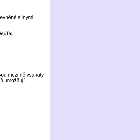
pevněné silnými
ie
).Ta:
jsou mezi ně vsunuty
veň umožňují