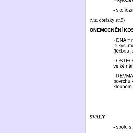
= kyfóza 
-
skolióza
(viz. obrázky str.5)
ONEMOCNĚNÍ KOS
·
DNA = n
je kys. m
(léčbou j
·
OSTEOAR
velké ná
·
REVMATI
povrchu k
kloubem. 
SVALY
-
spolu s