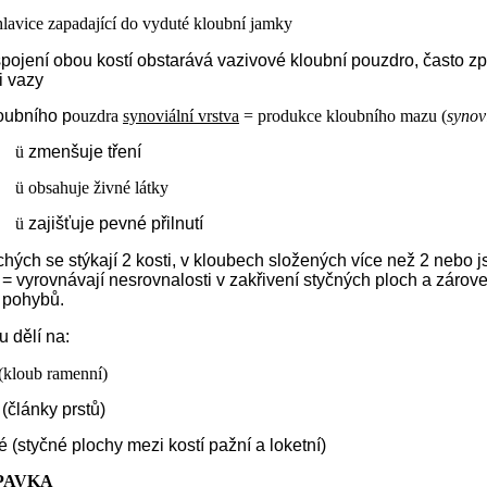
hlavice zapadající do vyduté kloubní jamky
 spojení obou kostí obstarává vazivové kloubní pouzdro, často z
i vazy
loubního p
ouzdra
synoviální vrstva
= produkce kloubního mazu (
synov
ü
zmenšuje tření
ü
obsahuje živné látky
ü
zajišťuje pevné přilnutí
ých se stýkají 2 kosti, v kloubech složených více než 2 nebo 
 = vyrovnávají nesrovnalosti v zakřivení styčných ploch a záro
 pohybů.
u dělí na:
 (kloub ramenní)
(články prstů)
 (styčné plochy mezi kostí pažní a loketní)
PAVKA