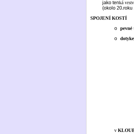
jako ten
ká vrst
(okolo 20.roku ž
SPOJENÍ KOSTÍ
pevné
o
dotyk
o
v
KLOU