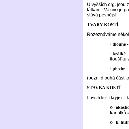
U vyšších org. jsou
látkami..Vazivo je p
stává pevnější.
TVARY KOSTÍ
Rozeznáváme několik
·
dlouhé
-
·
krátké
-
tloušťku 
·
ploché
-
(pozn. dlouhá část k
STAVBA KOSTÍ
Povrch kosti kryje na 
okosti
o
kanálků =
k. hut
o