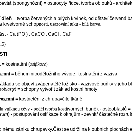
bovitá
(spongynózní) = osteocyty řídce, tvorba oblouků - architek
í dřeň
= tvorba červených a bílých krvinek, od dětství červená bar
áta krvetvorné schop
nosti, usazování tuku - bílá barva.
ást - Ca (PO ) , CaCO , CaCl , CaF
.5)
STI
 = kostnatění (
osifikace
):
genní
= během nitroděložního vývoje, kostnatění z vaziva.
ákladu se objeví zvápenatělé ložisko - vazivové buňky v jeho bl
eoblasty
) = schopny vytvořit základ kostní hmoty
rogenní
= kostnetění z chrupavčité tkáně
u vniknou cévy - podél tvorba kostit
vorných buněk - osteoblastů = 
trum
) - postupování osifikace k okrajům - zevnitř částečné rozr
lnému zániku chrupavky.Část se udrží na kloubních plochách ep