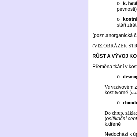
k. hou
o
pevnosti)
kostn
o
stáří ztr
(pozn.anorganická č
(VIZ.OBRÁZEK STR
RŮST A VÝVOJ KO
Přeměna tkání v kost
desmo
o
Ve vaz
ivovém z
kostitvorné (
ost
chond
o
Do chrup. základ
(
osifikační cen
k.dřeně
Nedochází k úp