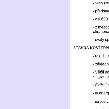
- svaly (
mu
-
předsta
-
asi 600 
-
z mezod
chráněn
-
svaly s
STAVBA KOSTERN
-
rozlišuj
-
základn
-
Větší po
snopce
= 
- Složení 
- hl.
energ
- na povr