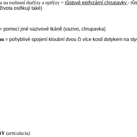
va na rozhraní diafýzy a epifýzy =
růstové epifyzární chrupavky
- rů
ivota osifikují také)
= pomocí jiné vazivové tkáně (vazivo, chrupavka)
em
= pohyblivé spojení kloubní dvou či více kostí dotykem na s
BY
(
articulacia)