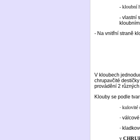
- kloubní 
-
vlastní
kloubním
- Na vnitřní straně k
V kloubech jednoduch
chrupavčité destičky
provádění 2 různých
Klouby se podle tvar
·
kulovité
·
válcové 
·
kladkové
v
CHRU