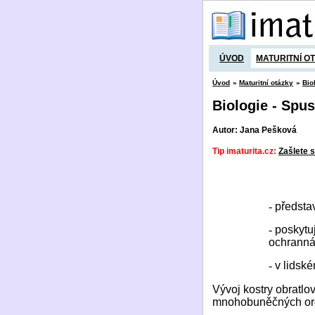
ÚVOD
MATURITNÍ O
Úvod
»
Maturitní otázky
»
Bio
Biologie - Spu
Autor: Jana Pešková
Tip imaturita.cz:
Zašlete s
-
představ
-
poskytu
ochranná
-
v lidské
Vývoj kostry obratl
mnohobuněčných org.