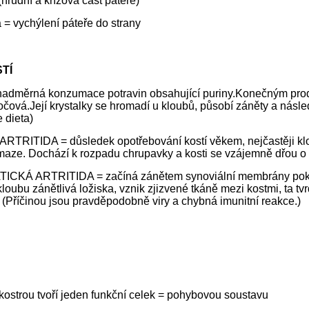
(hrudní a křížová část páteře)
 = vychýlení páteře do strany
TÍ
adměrná konzumace potravin obsahující puriny.Konečným prod
očová.Její krystalky se hromadí u kloubů, působí záněty a násle
e dieta)
TRITIDA = důsledek opotřebování kostí věkem, nejčastěji kl
maze. Dochází k rozpadu chrupavky a kosti se vzájemně dřou o
CKÁ ARTRITIDA = začíná zánětem synoviální membrány pokrý
loubu zánětlivá ložiska, vznik zjizvené tkáně mezi kostmi, ta tvr
(Příčinou jsou pravděpodobně viry a chybná imunitní reakce.)
 kostrou tvoří jeden funkční celek = pohybovou soustavu