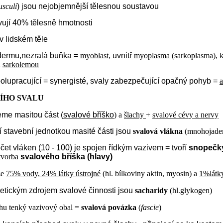
sculi
) jsou nejobjemnější tělesnou soustavou
vují 40% tělesně hmotnosti
v lidském těle
ermu,nezralá buňka =
myoblast
, uvnitř
myoplasma
(sarkoplasma), 
a
sarkolemou
polupracující = synergisté, svaly zabezpečující opačný pohyb =
a
ÍHO SVALU
eme masitou část (
svalové bříško
) a
šlachy
+
svalové cévy a nervy
í stavební jednotkou masité části jsou
svalová vlákna
(mnohojader
čet vláken (10 - 100) je spojen řídkým vazivem = tvoří
snopečk
tvorba
svalového bříška (hlavy)
ze
75% vody, 24% látky ústrojné
(hl. bílkoviny aktin, myosin) a
1%látky
etickým zdrojem svalové činnosti jsou
sacharidy
(hl.glykogen)
chu tenký vazivový obal =
svalová povázka
(
fascie
)