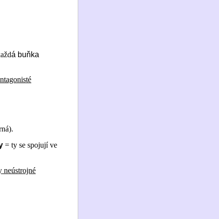
každ
á buňka
ntagonisté
ná).
y
= ty se spojují ve
 neústrojné