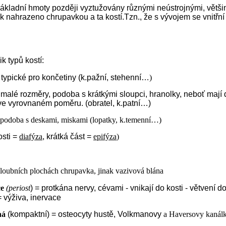
 základní hmoty později vyztužovány různými neústrojnými, větš
ak nahrazeno chrupavkou a ta kostí.Tzn., že s vývojem se vnitřní
 typů kostí:
 typické pro končetiny (k.pažní, stehenní…
)
 malé rozměry, podoba s krátkými sloupci, hranolky, neboť mají d
ve vyrovnaném poměru. (obratel, k.patní…)
 podoba s deskami, miskami (lopatky, k.temenní…)
osti =
diafýza
, krátká část =
epifýza
)
kloubních plochách chrupavka, jinak vazivová blána
ce
(periost
) = protkána nervy, cévami - vnikají do kosti - větvení
 výživa, inervace
ná
(kompaktní) = osteocyty hustě, Volkmanovy
a Haversovy kanálk