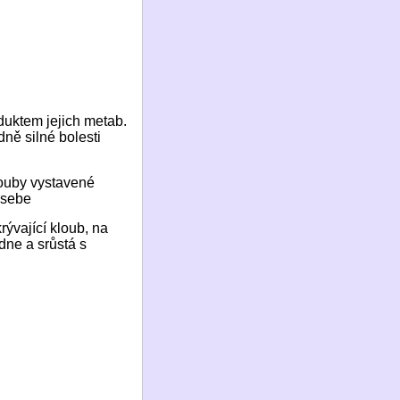
uktem jejich metab.
dně silné bolesti
ouby vystavené
 sebe
vající kloub, na
dne a srůstá s