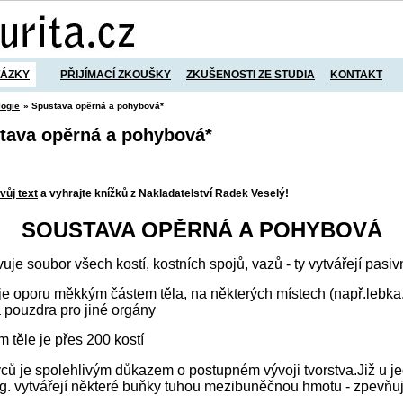
TÁZKY
PŘIJÍMACÍ ZKOUŠKY
ZKUŠENOSTI ZE STUDIA
KONTAKT
logie
» Spustava opěrná a pohybová*
stava opěrná a pohybová*
vůj text
a vyhrajte knížků z Nakladatelství Radek Veselý!
SOUSTAVA OPĚRNÁ A POHYBOVÁ
uje soubor všech kostí, kostních spojů, vazů - ty vytvářejí pasi
je oporu měkkým částem těla, na některých místech (např.lebka,h
 pouzdra pro jiné orgány
m těle je přes 200 kostí
ovců je spolehlivým důkazem o postupném vývoji tvorstva.Již u 
 vytvářejí některé buňky tuhou mezibuněčnou hmotu - zpevňuje