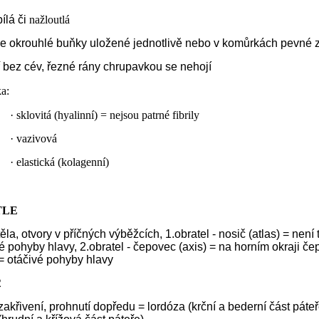
ílá či
nažloutlá
e okrouhlé buňky uložené jednotlivě nebo v komůrkách pevné 
ř bez cév, řezné rány chrupavkou se nehojí
a:
·
sklovitá (hyalinní) = nejsou patrné fibrily
·
vazivová
·
elastická (kolagenní)
TLE
těla, otvory v příčných výběžcích, 1.obratel - nosič (atlas) = není 
 pohyby hlavy, 2.obratel - čepovec (axis) = na horním okraji čep
= otáčivé pohyby hlavy
Ř
zakřivení, prohnutí dopředu = lordóza (krční a bederní část páte