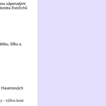
inou vápenatými
 kostra živočichů
élku, šířku a
 do Haversových
y - výživa kosti