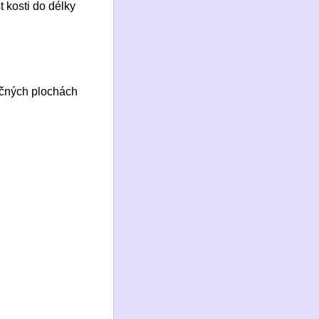
st kosti do délky
tyčných plochách