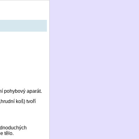
vní pohybový aparát.
rudní koš) tvoří
jednoduchých
 tělo.