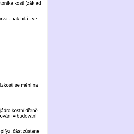
tonika kostí (základ
va - pak bílá - ve
ízkosti se mění na
jádro kostní dřeně
ušování = budování
ifýz, část zůstane