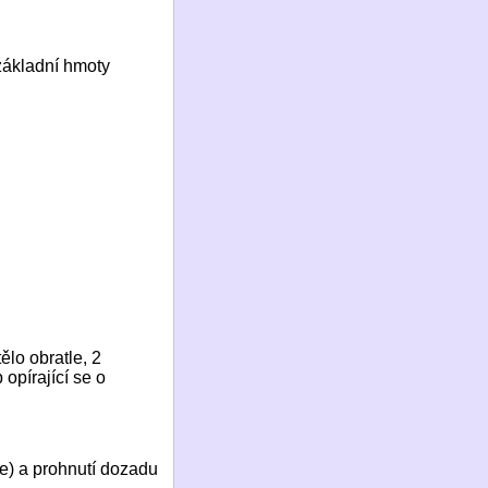
základní hmoty
tělo obratle, 2
 opírající se o
ře) a prohnutí dozadu