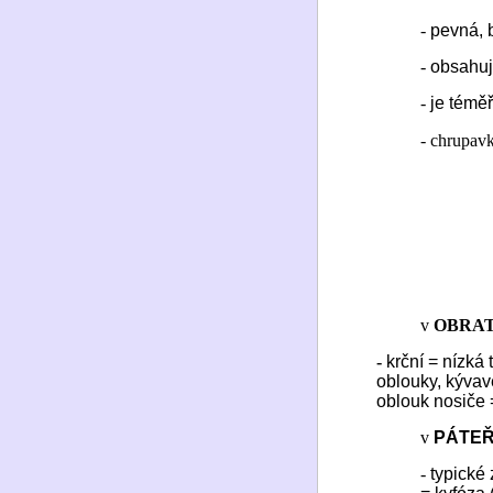
-
pevná, b
-
obsahuj
-
je témě
- chrupavk
v
OBRA
-
krční = nízká 
oblouky, kývavé
oblouk nosiče 
v
PÁTE
-
typické 