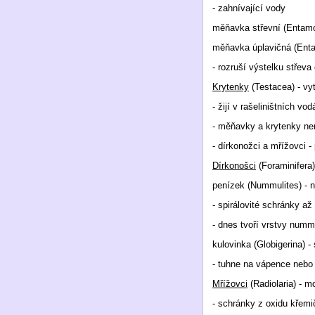
- zahnívající vody
měňavka střevní (Entamo
měňavka úplavičná (Entam
- rozruší výstelku střev
Krytenky
(Testacea) - vy
- žijí v rašeliništních vo
- měňavky a krytenky n
- dírkonožci a mřížovci 
Dírkonošci
(Foraminifera)
penízek (Nummulites) - n
- spirálovité schránky a
- dnes tvoří vrstvy num
kulovinka (Globigerina) -
- tuhne na vápence nebo 
Mřížovci
(Radiolaria) - m
- schránky z oxidu křemič