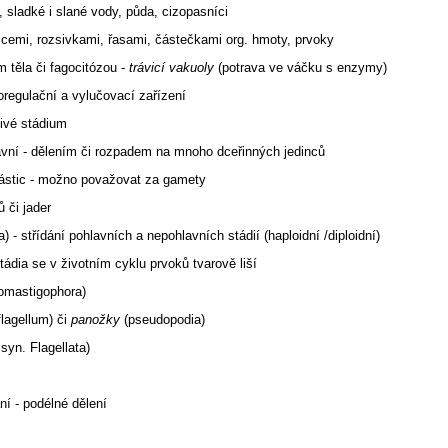
, sladké i slané vody, půda, cizopasníci
inicemi, rozsivkami, řasami, částečkami org. hmoty, prvoky
m těla či fagocitózou -
trávicí vakuoly
(potrava ve váčku s enzymy)
regulační a vylučovací zařízení
ivé stádium
avní - dělením či rozpadem na mnoho dceřinných jedinců
 částic - možno považovat za gamety
ů či jader
 - střídání pohlavních a nepohlavních stádií (haploidní /diploidní)
tádia se v životním cyklu prvoků tvarově liší
omastigophora)
flagellum) či
panožky
(pseudopodia)
syn. Flagellata)
í - podélné dělení