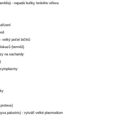
 lamblia) - napadá buňky tenkého střeva
zařízení
pod.
- velký počet bičíků
všekazů (termitů)
ózy na sacharidy
)
y cytoplazmy
nky
proteus)
xa palustris) - vytváří velké plasmodium