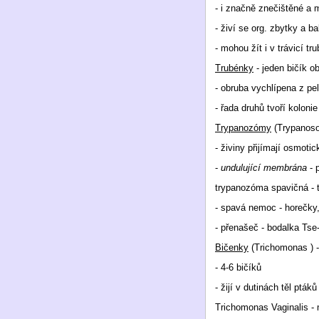
- i značně znečištěné a 
- živí se org. zbytky a b
- mohou žít i v trávicí 
Trubénky
- jeden bičík o
- obruba vychlípena z pel
- řada druhů tvoří kolonie
Trypanozómy
(Trypanoso
- živiny přijímají osmoti
-
undulující membrána
- 
trypanozóma spavičná - t
- spavá nemoc - horečky,
- přenašeč - bodalka Tse
Bičenky
(Trichomonas ) 
- 4-6 bičíků
- žijí v dutinách těl pt
Trichomonas Vaginalis - 