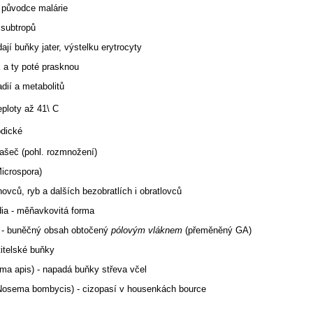
 původce malárie
a subtropů
ají buňky jater, výstelku erytrocyty
 a ty poté prasknou
adií a metabolitů
teploty až 41
\ C
odické
ašeč (pohl. rozmnožení)
icrospora)
ovců, ryb a dalších bezobratlích i obratlovců
ádia - měňavkovitá forma
ra - buněčný obsah obtočený
pólovým vláknem
(přeměněný GA)
itelské buňky
a apis) - napadá buňky střeva včel
osema bombycis) - cizopasí v housenkách bource