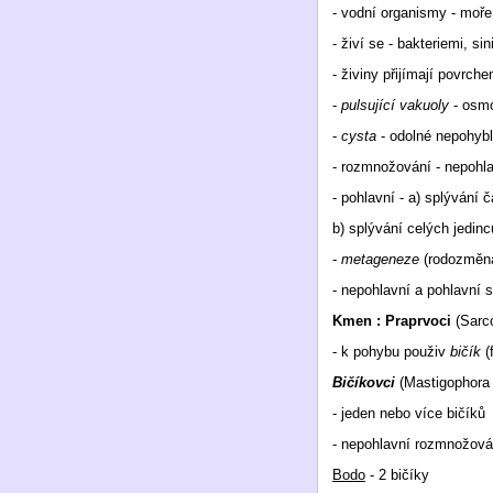
- vodní organismy - moře
- živí se - bakteriemi, s
- živiny přijímají povrche
-
pulsující vakuoly
- osmo
-
cysta
- odolné nepohybl
- rozmnožování - nepohl
- pohlavní - a) splývání
b) splývání celých jedinc
-
metageneze
(rodozměna)
- nepohlavní a pohlavní s
Kmen : Praprvoci
(Sarc
- k pohybu použiv
bičík
(
Bičíkovci
(Mastigophora 
- jeden nebo více bičíků
- nepohlavní rozmnožován
Bodo
- 2 bičíky