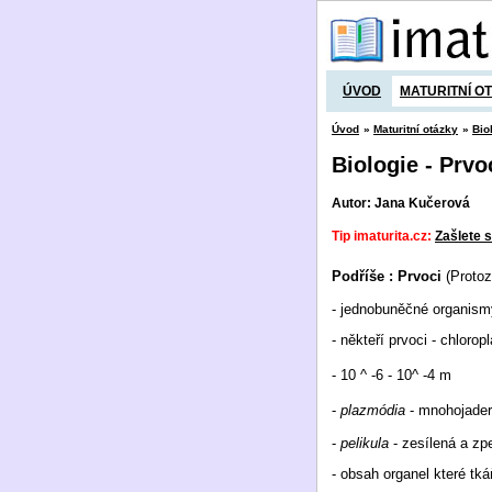
ÚVOD
MATURITNÍ O
Úvod
»
Maturitní otázky
»
Bio
Biologie - Prvo
Autor: Jana Kučerová
Tip imaturita.cz:
Zašlete s
Podříše : Prvoci
(Protoz
- jednobuněčné organism
- někteří prvoci - chloro
- 10
^ -6 - 10^ -4 m
-
plazmódia
- mnohojadern
-
pelikula
- zesílená a z
- obsah organel které tk