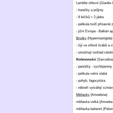
Lamblie střevní (Giardia
- horečky a průjmy
- 8 bičíků + 2 jádra
- pelikula tvoří přísavné 
- jižní Evropa - Balkán a
Brvitky
(Hypermastigida) 
- žijí ve střevě švábů a 
- umožnují rozklad celul
Kořenonožci
(Sarcodina
- panožky - vychlípenin
- pelikula velmi slabá
- pohyb, fagocytóza
- někteří vytvářejí schrá
Měňavky
(Amoebina)
měňavka velká (Amoeba 
měňavka bahenní (Pelomy