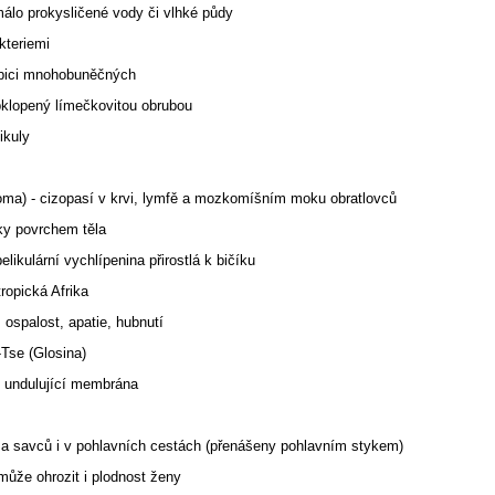
málo prokysličené vody či vlhké půdy
akteriemi
trubici mnohobuněčných
bklopený límečkovitou obrubou
ikuly
ma) - cizopasí v krvi, lymfě a mozkomíšním moku obratlovců
cky povrchem těla
pelikulární vychlípenina přirostlá k bičíku
ropická Afrika
 ospalost, apatie, hubnutí
-Tse (Glosina)
- undulující membrána
áků a savců i v pohlavních cestách (přenášeny pohlavním stykem)
může ohrozit i plodnost ženy