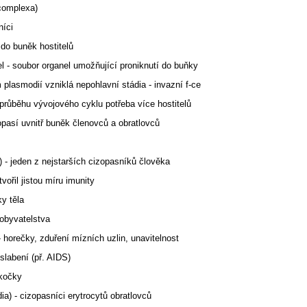
complexa)
níci
 do buněk hostitelů
el - soubor organel umožňující proniknutí do buňky
plasmodií vzniklá nepohlavní stádia - invazní f-ce
 průběhu vývojového cyklu potřeba více hostitelů
opasí uvnitř buněk členovců a obratlovců
- jeden z nejstarších cizopasníků člověka
vořil jistou míru imunity
y těla
obyvatelstva
 - horečky, zduření mízních uzlin, unavitelnost
slabení (př. AIDS)
 kočky
a) - cizopasníci erytrocytů obratlovců