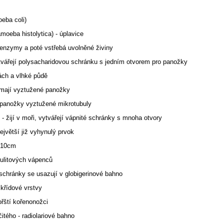
eba coli)
oeba histolytica) - úplavice
a enzymy a poté vstřebá uvolněné živiny
tvářejí polysacharidovou schránku s jedním otvorem pro panožky
dách a vlhké půdě
emají vyztužené panožky
- panožky vyztužené mikrotubuly
 - žijí v moři, vytvářejí vápnité schránky s mnoha otvory
ejvětší již vyhynulý prvok
ž 10cm
mulitových vápenců
 schránky se usazují v globigerinové bahno
křídové vrstvy
ořští kořenonožci
itého - radiolariové bahno