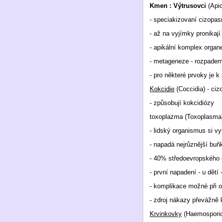
Kmen : Výtrusovci
(Api
- speciakizovaní cizopas
- až na vyjímky pronikají
- apikální komplex organ
- metageneze - rozpadem 
- pro některé prvoky je k
Kokcidie
(Coccidia) - ciz
- způsobují kokcidiózy
toxoplazma (Toxoplasma) 
- lidský organismus si vyt
- napadá nejrůznější buňk
- 40% středoevropského 
- první napadení - u dětí
- komplikace možné při o
- zdroj nákazy převážně
Krvinkovky
(Haemosporidi