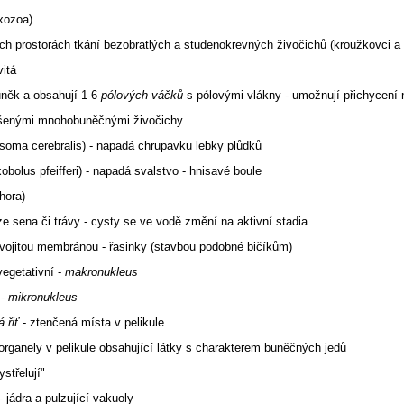
xozoa)
h prostorách tkání bezobratlých a studenokrevných živočichů (kroužkovci a
vitá
buněk a obsahují 1-6
pólových váčků
s pólovými vlákny - umožnují přichycení 
ušenými mnohobuněčnými živočichy
soma cerebralis) - napadá chrupavku lebky plůdků
olus pfeifferi) - napadá svalstvo - hnisavé boule
phora)
ze sena či trávy - cysty se ve vodě změní na aktivní stadia
a dvojitou membránou - řasinky (stavbou podobné bičíkům)
 vegetativní -
makronukleus
 -
mikronukleus
 řiť
- ztenčená místa v pelikule
 organely v pelikule obsahující látky s charakterem buněčných jedů
střelují"
- jádra a pulzující vakuoly