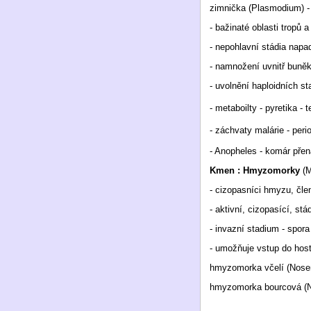
zimnička (Plasmodium) -
- bažinaté oblasti tropů 
- nepohlavní stádia napad
- namnožení uvnitř buněk
- uvolnění haploidních st
- metaboilty - pyretika - 
- záchvaty malárie - peri
- Anopheles - komár přen
Kmen : Hmyzomorky
(M
- cizopasníci hmyzu, člen
- aktivní, cizopasící, st
- invazní stadium - spo
- umožňuje vstup do host
hmyzomorka včelí (Nosem
hmyzomorka bourcová (N