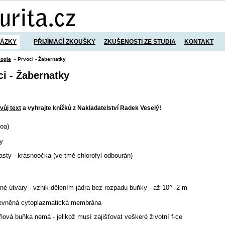
TÁZKY
PŘIJÍMACÍ ZKOUŠKY
ZKUŠENOSTI ZE STUDIA
KONTAKT
logie
» Prvoci - Žabernatky
ci - Žabernatky
vůj text
a vyhrajte knížků z Nakladatelství Radek Veselý!
oa)
y
plasty - krásnoočka (ve tmě chlorofyl odbourán)
é útvary - vznik dělením jádra bez rozpadu buňky - až 10
^ -2 m
pevněná cytoplazmatická membrána
áňová buňka nemá - jelikož musí zajišťovat veškeré životní f-ce