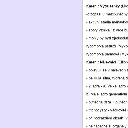
Kmen : Výtrusenky
(My
-cizopasí v mezibuněčnýc
- aktivní stádia měňavko
- spory vznikají z více 
- mohly by býti zjednod
rybomorka pstruží (Myxo
rybomorka parmová (Myxob
Kmen : Nálevníci
(Cilio
- objevují se v nálevech 
- pelikula silná, tvořen
- 2 jádra - a) Velké jádro
b) Malé jádro generativní
-
buněčná ústa + buněčná
- trichocysty - váčkovité
- při podráždění obsah "vy
- nejnápadnější organely 