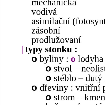
mechanická
vodivá
asimilační (fotosyn
zásobní
prodlužovaní
|
typy stonku :
o
byliny :
o
lodyha 
o
stvol – neolis
o
stéblo – dutý
o
dřeviny : vnitřní
o
strom – kmen