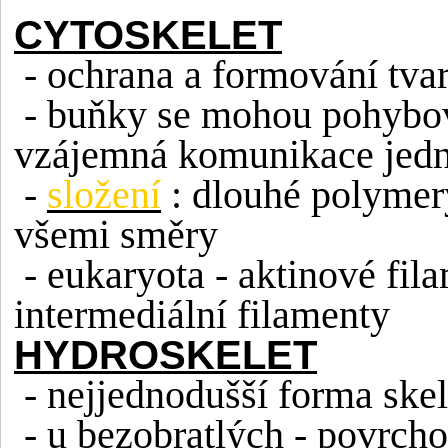
CYTOSKELET
- ochrana a formování tva
- buňky se mohou pohybova
vzájemná komunikace jedn
-
složení
: dlouhé polymer
všemi směry
- eukaryota - aktinové fil
intermediální filamenty
HYDROSKELET
- nejjednodušší forma ske
- u bezobratlých - povrcho