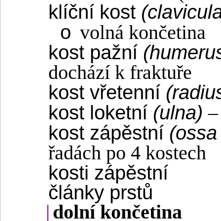
klíční kost
(clavicul
o
volná končetina
kost pažní
(humeru
dochází k fraktuře
kost vřetenní
(radiu
kost loketní
(ulna)
kost zápěstní
(ossa 
řadách po 4 kostech
kosti zápěstní
články prstů
|
dolní končetina