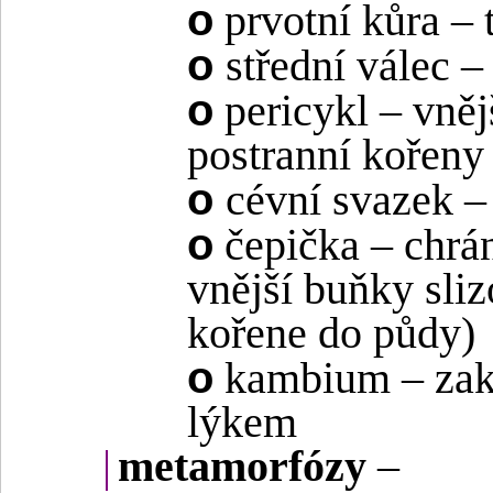
o
prvotní kůra –
o
střední válec –
o
pericykl – vnějš
postranní kořeny
o
cévní svazek – 
o
čepička – chrá
vnější buňky sli
kořene do půdy)
o
kambium – zakl
lýkem
|
metamorfózy
–