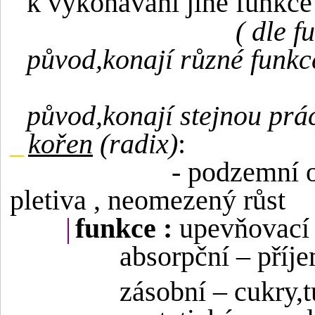
k vykonávání jiné funkce
( dle f
původ,konají různé funkc
původ,konají stejnou prác
_
kořen
(radix)
:
- podzemní o
pletiva , neomezený růst
|
funkce :
upevňovací
absorpční – příj
zásobní – cukry,