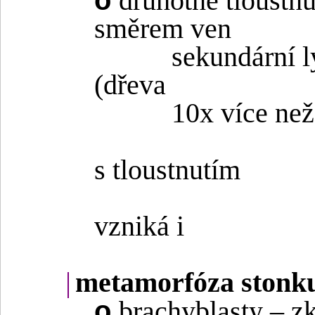
o
druhotné tloustnu
směrem ven
sekundární l
(dřeva
10x více ne
s tloustnutím
vzniká i
|
metamorfóza stonku
o
brachyblasty – zk