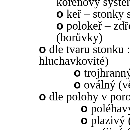
kořenový systé
o
keř – stonky 
o
polokeř – zdř
(borůvky)
o
dle tvaru stonku 
hluchavkovité)
o
trojhrann
o
oválný (v
o
dle polohy v poro
o
poléhav
o
plazivý 