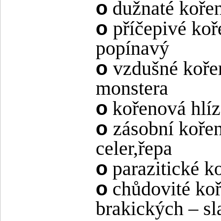
o
dužnaté kořen
o
příčepivé koř
popínavý
o
vzdušné kořen
monstera
o
kořenová hlíza
o
zásobní kořen
celer,řepa
o
parazitické ko
o
chůdovité ko
brakických – sl