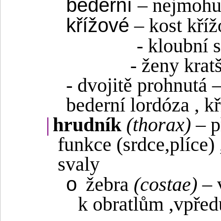
bederní
– nejmohut
křížové
– kost kříž
- kloubní 
- ženy kratš
- dvojitě prohnutá –
bederní lordóza , k
|
hrudník
(thorax)
– p
funkce (srdce,plíce)
svaly
o
žebra
(costae)
– 
k obratlům ,vpřed