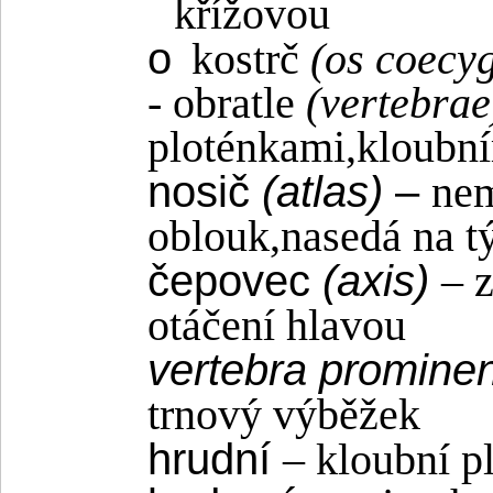
křížovou
o
kostrč
(os coecy
- obratle
(vertebrae
ploténkami,kloubn
nosič
(atlas)
–
nem
oblouk,nasedá na t
čepovec
(axis)
– 
otáčení hlavou
vertebra promine
trnový výběžek
hrudní
– kloubní p