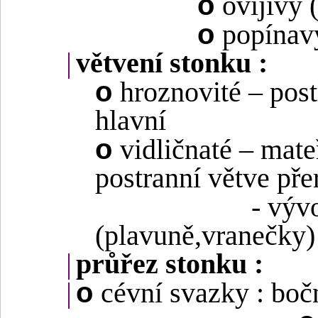
o
ovíjivý (
o
popínav
|
větvení stonku :
o
hroznovité – post
hlavní
o
vidličnaté – mate
postranní větve pře
- výv
(plavuně,vranečky)
|
průřez stonku :
o
|
cévní svazky : boč