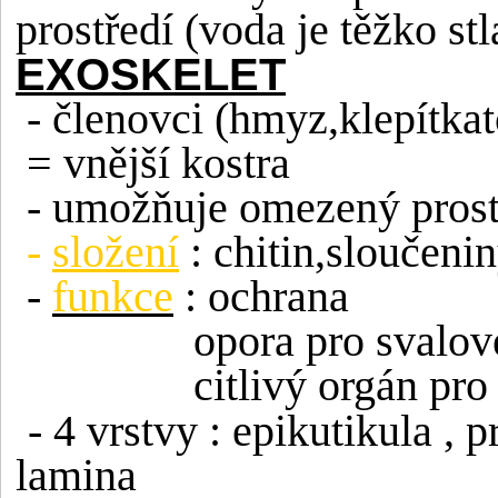
prostředí (voda je těžko st
EXOSKELET
- členovci (hmyz,klepítkat
= vnější kostra
- umožňuje omezený prost
-
složení
: chitin,sloučeni
-
funkce
: ochrana
opora pro svalo
citlivý orgán pr
- 4 vrstvy : epikutikula , 
lamina