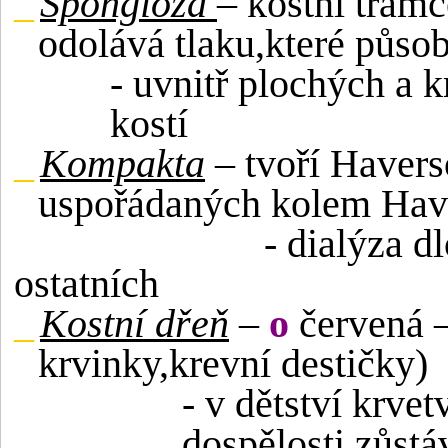
_
Spongioza
– kostní trámc
odolává tlaku,které působí
- uvnitř plochých a 
kostí
_
Kompakta
– tvoří Havers
uspořádaných kolem Hav
- dialýza d
ostatních
_
Kostní dřeň
–
o
červená –
krvinky,krevní destičky)
- v dětství krve
dospělosti zůstá