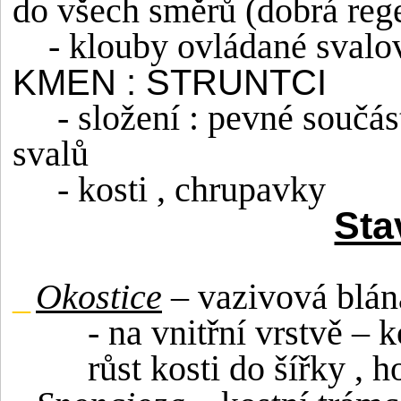
do všech směrů (dobrá reg
- klouby ovládané svalo
KMEN : STRUNTCI
- složení : pevné součá
svalů
- kosti , chrupavky
Sta
_
Okostice
– vazivová blán
- na vnitřní vrstvě – 
růst kosti do šířky , 