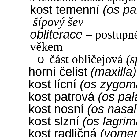
kost temenní
(os pa
šípový šev
obliterace
– postupné
věkem
o
část obličejová
(
horní čelist
(maxilla
kost lícní
(os zygom
kost patrová
(os pala
kost nosní
(os nasal
kost slzní
(os lagrim
kost radličná
(vomer