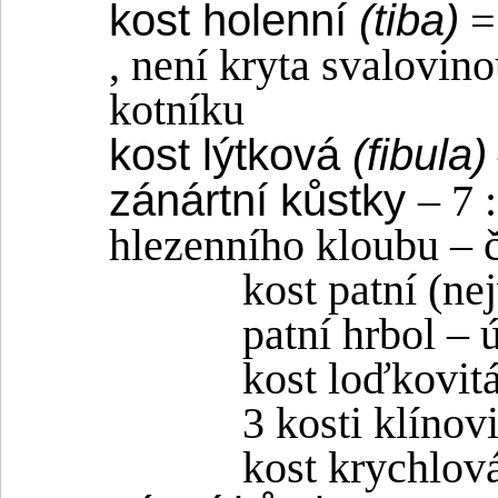
kost holenní
(tiba)
= 
, není kryta svalovino
kotníku
kost lýtková
(fibula)
zánártní kůstky
– 7 
hlezenního kloubu – 
kost patní (ne
patní hrbol – 
kost loďkovit
3 kosti klínovi
kost krychlov