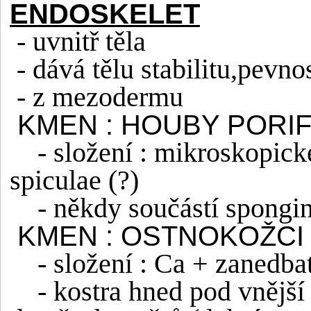
ENDOSKELET
- uvnitř těla
- dává tělu stabilitu,pev
- z mezodermu
KMEN : HOUBY PORI
- složení : mikroskopick
spiculae (?)
- někdy součástí spongi
KMEN : OSTNOKOŽCI
- složení : Ca + zanedb
- kostra hned pod vnější