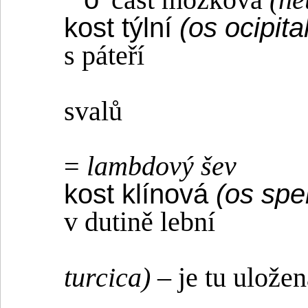
část mozková
(ne
kost týlní
(os ocipita
s páteří
svalů
=
lambdový šev
kost klínová
(os spe
v dutině lební
turcica)
– je tu ulože