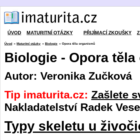
ÚVOD
MATURITNÍ OTÁZKY
PŘIJÍMACÍ ZKOUŠKY
Z
Úvod
»
Maturitní otázky
»
Biologie
» Opora těla organismů
Biologie - Opora těl
Autor: Veronika Zučková
Tip imaturita.cz:
Zašlete s
Nakladatelství Radek Vese
Typy skeletu u živoč