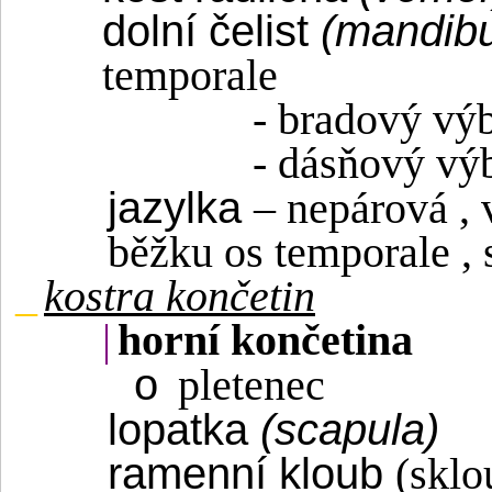
dolní čelist
(mandibu
temporale
- bradový vý
- dásňový vý
jazylka
– nepárová ,
běžku os temporale , 
_
kostra končetin
|
horní končetina
o
pletenec
lopatka
(scapula)
ramenní kloub
(sklo