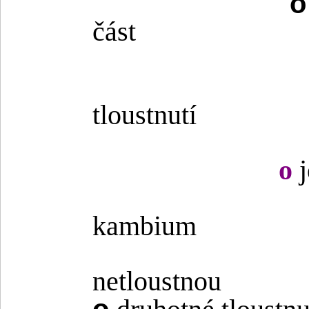
část
tloustnutí
o
j
kambium
netloustnou