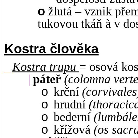
o
žlutá – vznik pře
tukovou tkáň
à
v dos
Kostra člověka
_
Kostra trupu
= osová kos
|
páteř
(colomna verte
o
krční
(corvivales
o
hrudní
(thoracic
o
bederní
(lumbále
o
křížová
(os sacr