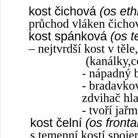
kost čichová
(os et
průchod vláken čichov
kost spánková
(os 
– nejtvrdší kost v těl
(kanálky,c
- nápadný 
- bradavko
zdvihač hl
- tvoří jař
kost čelní
(os fronta
s temenní kostí spoj