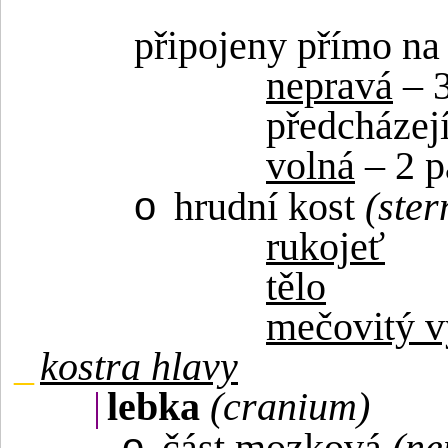
připojeny přímo na
nepravá
– 3
předcházejí
volná
– 2 p
o
hrudní kost
(ste
rukojeť
tělo
mečovitý 
_
kostra hlavy
|
lebka
(cranium)
o