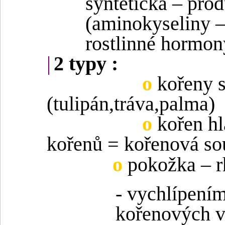
syntetická – pro
(aminokyseliny –
rostlinné hormon
|
2 typy :
o
kořeny s
(tulipán,tráva,palma)
o
kořen hl
kořenů = kořenová so
o
pokožka – r
- vychlípení
kořenových v