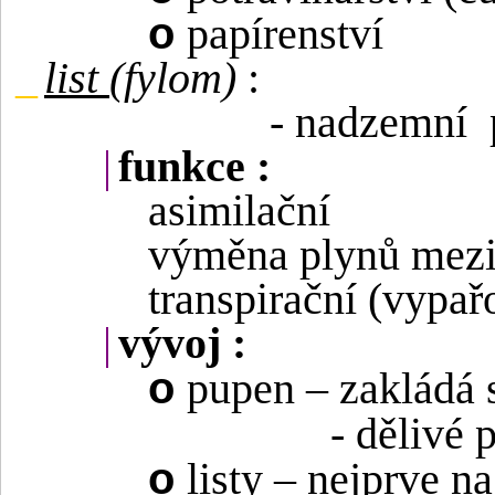
o
papírenství
_
list
(fylom)
:
- nadzemní
|
funkce :
asimilační
výměna plynů mezi 
transpirační (vypař
|
vývoj :
o
pupen – zakládá 
- dělivé 
o
listy – nejprve n