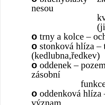
nesou
kv
(j
o
trny a kolce – oc
o
stonková hlíza – 
(kedlubna,ředkev)
o
oddenek – pozemn
zásobní
funkce
o
oddenková hlíza 
význam