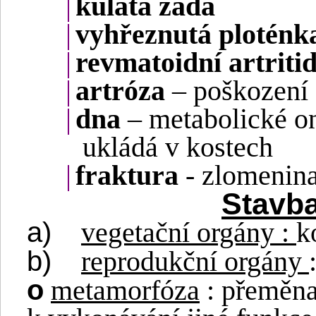
|
kulatá záda
|
vyhřeznutá ploténk
|
revmatoidní artriti
|
artróza
– poškození 
|
dna
– metabolické o
ukládá v kostech
|
fraktura
- zlomenin
Stavba
a)
vegetační orgány :
k
b)
reprodukční orgány
o
metamorfóza
: přeměna