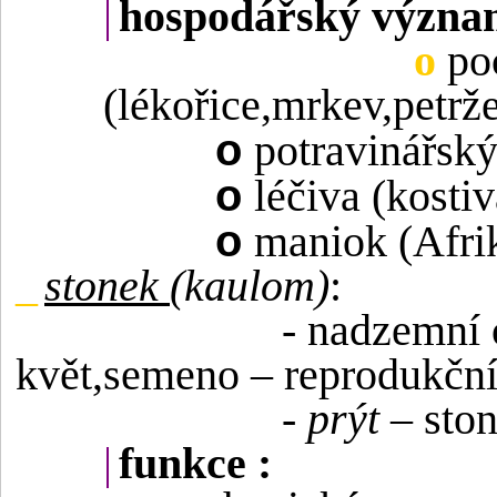
|
hospodářský význa
o
po
(lékořice,mrkev,petrže
o
potravinářský
o
léčiva (kostiv
o
maniok (Afri
_
stonek
(kaulom)
:
- nadzemní 
květ,semeno – reprodukční
-
prýt
– ston
|
funkce :