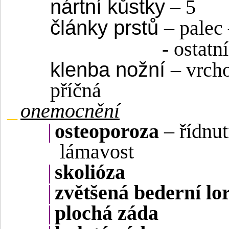
nártní kůstky
– 5
články prstů
– palec
- ostatn
klenba nožní
– vrcho
příčná
_
onemocnění
|
osteoporoza
– řídnut
lámavost
|
skolióza
|
zvětšená bederní lo
|
plochá záda