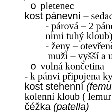
o
pletenec
kost pánevní
– seda
- párová – 2 pán
nimi tuhý kloub
- ženy – otevřeně
muži – vyšší a 
o
volná končetina
- k pánvi připojena 
kost stehenní
(femu
kolenní kloub ( lemur ,
čéžka
(patella)