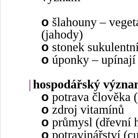
o
šlahouny – vege
(jahody)
o
stonek sukulentn
o
úponky – upínají
|
hospodářský význa
o
potrava člověka 
o
zdroj vitamínů
o
průmysl (dřevní 
o
potravinářství (c