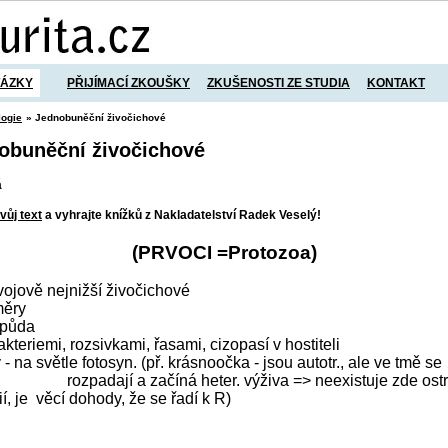
TÁZKY
PŘIJÍMACÍ ZKOUŠKY
ZKUŠENOSTI ZE STUDIA
KONTAKT
logie
» Jednobuněční živočichové
nobuněční živočichové
á
vůj text
a vyhrajte knížků z Nakladatelství Radek Veselý!
(PRVOCI =Protozoa)
vojově nejnižší živočichové
měry
 půda
bakteriemi, rozsivkami, řasami, cizopasí v hostiteli
 - na světle fotosyn. (př. krásnoočka - jsou autotr., ale ve tmě se
rozpadají a začíná heter. výživa => neexistuje zde ost
í, je
věcí dohody, že se řadí k R)