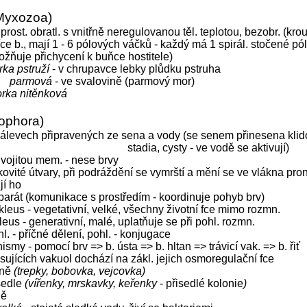
Myxozoa)
 prost. obratl. s vnitřně neregulovanou těl. teplotou, bezobr. (kro
íce b., mají 1 - 6 pólových váčků - každý má 1 spirál. stočené pól.
ožňuje přichycení k buňce hostitele)
ka pstruží
- v chrupavce lebky plůdku pstruha
parmová
- ve svalovině (parmový mor)
rka nitěnková
iophora)
 nálevech připravených ze sena a vody (se senem přinesena kli
stadia, cysty - ve vodě se aktivují)
dvojitou mem. - nese brvy
inkovité útvary, při podráždění se vymrští a mění se ve vlákna pron
jí ho
parát (komunikace s prostředím - koordinuje pohyb brv)
kleus - vegetativní, velké, všechny životní fce mimo rozmn.
eus - generativní, malé, uplatňuje se při pohl. rozmn.
hl. - příčné dělení, pohl. - konjugace
ismy - pomocí brv => b. ústa => b. hltan => trávicí vak. => b. řiť
sujících vakuol dochází na zákl. jejich osmoregulační fce
olně
(trepky, bobovka, vejcovka)
isedle
(vířenky, mrskavky, keřenky
- přisedlé kolonie
)
dě