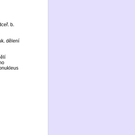
ceř. b.
uk. dělení
ělí
dno
ronukleus