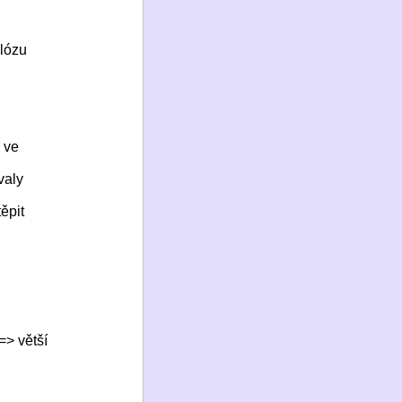
ulózu
, ve
valy
těpit
=> větší