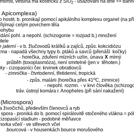
 mořští, většina má kostřičku z SiO
- usazování na dně => bahn
2
= Apicomplexa)
o hostit. b. pronikají pomocí apikálního komplexu organel (na pří
řijímají celým povrchem těla
 pohybu
ídání pohl. a nepohl. (schizogonie = rozpad b.) množení
itele
 jaterní
- v b. žlučovodů králíků a zajíců, způs. kokcidiózu
azma
- napadá všechny typy b. ptáků a savců (přenáší
kočky)
- horečka, zduření mízních uzlin, únava
X
mírný
průběh (toxoplasmóza), není smrtelné (jen v
těhoten.)
vky
- cizopasníci čer. krvinek obratlovců
-
zimnička
- čtvrtodenní, třetidenní, tropická
o
- způs. malárii (horečka přes 41
C, zimnice)
- nepohl. rozmn. - v krvi člověka (schizog
tráv. ústrojí komára r. Anopheles (při sání nakažení)
(Microspora)
ěla živočichů, především členovců a ryb
 spora - proniká do b. pomocí spirálovitě stočeného vlákna = pól
cizopasící stadium - podobné měňavce
orka včelí
- ve střevech včel
bourcová
- v housenkách bource morušového