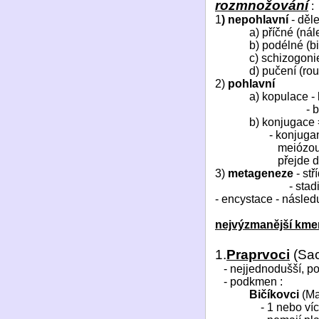
rozmnožování
:
1
) nepohlavní
- děle
a) příčné (nál
b) podélné (bi
c) schizogoni
d) pučení (rou
2)
pohlavní
a) kopulace - 
- 
b) konjugace 
- konjugan
meiózou 
přejde 
3)
metageneze
- stř
- stad
- encystace - následu
nejvýzmanější kme
1.
Praprvoci
(Sac
- nejjednodušší, p
- podkmen :
Bičíkovci
(Ma
- 1 nebo ví