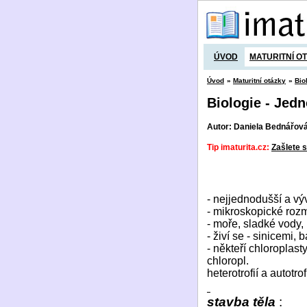
ÚVOD
MATURITNÍ O
Úvod
»
Maturitní otázky
»
Bio
Biologie - Jed
Autor: Daniela Bednářov
Tip imaturita.cz:
Zašlete s
- nejjednodušší a vý
- mikroskopické roz
- moře, sladké vody,
- živí se - sinicemi, 
- někteří chloroplasty
chloropl.
heterotrofií a autotrofi
stavba těla
: