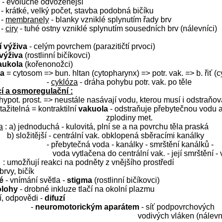
e - evolučně odvozenější
- krátké, velký počet, stavba podobná bičíku
-
membranely
- blanky vzniklé splynutím řady brv
-
ciry
- tuhé ostny vzniklé splynutím sousedních brv (nálevníci)
 výživa
- celým povrchem (parazitičtí prvoci)
 výživa
(rostlinní bičíkovci)
aukola
(kořenonožci)
ta
= cytosom => bun. hltan (cytopharynx) => potr. vak. => b. řiť (
-
cyklóza
- dráha pohybu potr. vak. po těle
í a osmoregulační :
 hypot. prost. => neustále nasávají vodu, kterou musí i odstraňov
tažitelná = kontraktilní
vakuola
- odstraňuje přebytečnou vodu 
zplodiny met.
a
: a) jednoduchá - kulovitá, plní se a na povrchu těla praská
b) složitější - centrální vak. obklopená sběracími kanálky
- přebytečná voda - kanálky - smrštění kanálků -
voda vytlačena do centrální vak. - její smrštění - 
: umožňují reakci na podněty z vnějšího prostředí
brvy, bičík
é
- vnímání světla -
stigma
(rostlinní bičíkovci)
olohy
- drobné inkluze tlačí na okolní plazmu
í, odpovědi -
difuzí
-
neuromotorickým aparátem
- síť podpovrchových
vodivých vláken (nálevn