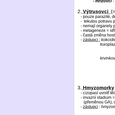
- mřížovci
-
2.
Výtrusovci
(
- pouze parazité, d
-
tekutou potravu p
- nemají organely
- metageneze = stř
- častá změna host
-
zástupci :
kokcidie
toxopl
krvinko
3.
Hmyzomorky
- cizopasí uvnitř t
- invazní stadium =
(přeměnou GA), 
-
zástupci
:
hmyzom