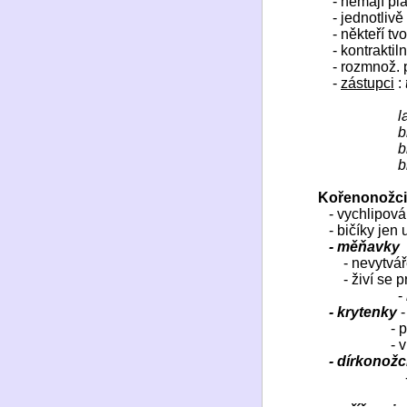
- nemají pla
- jednotlivě
- někteří tv
- kontraktil
- rozmnož.
-
zástupci
:
l
b
b
b
Kořenonožc
- vychlipová
- bičíky jen 
- měňavky
- nevytvář
- živí se 
-
- krytenky
-
- 
- 
- dírkonožc