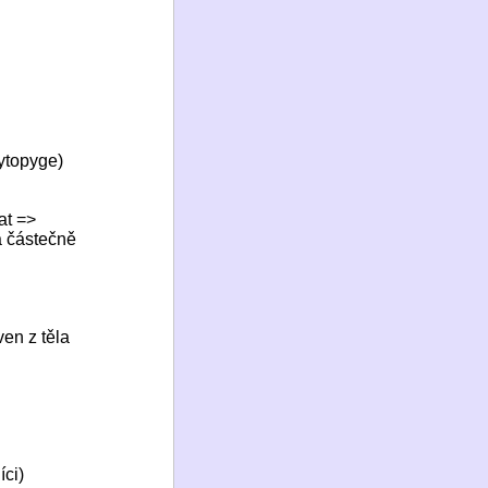
cytopyge)
at =>
a částečně
ven z těla
íci)