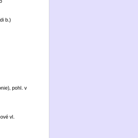
o
di b.)
onie), pohl. v
ové vl.