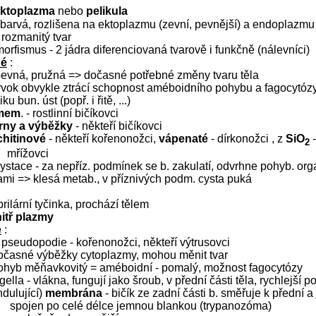
ktoplazma
nebo
pelikula
zbarvá, rozlišena na ektoplazmu (zevní, pevnější) a endoplazmu (
 rozmanitý tvar
morfismus - 2 jádra diferenciovaná tvarově i funkčně (nálevníci)
né
:
pevná, pružná => dočasné potřebné změny tvaru těla
rvok obvykle ztrácí schopnost améboidního pohybu a fagocytózy
u bun. úst (popř. i řitě, ...)
 mem
. - rostlinní bičíkovci
trny a výběžky
- někteří bičíkovci
chitinové
- někteří kořenonožci,
vápenaté
- dírkonožci , z
SiO
-
2
mřížovci
ystace - za nepříz. podmínek se b. zakulatí, odvrhne pohyb. org
vami => klesá metab., v příznivých podm. cysta puká
ibrilární tyčinka, prochází tělem
itř plazmy
é
:
pseudopodie - kořenonožci, někteří výtrusovci
dočasné výběžky cytoplazmy, mohou měnit tvar
pohyb měňavkovitý = améboidní - pomalý, možnost fagocytózy
gella - vlákna, fungují jako šroub, v přední části těla, rychlejší 
dulující)
membrána
- bičík ze zadní části b. směřuje k přední a 
spojen po celé délce jemnou blankou (trypanozóma)