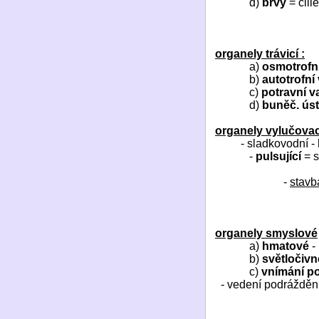
d)
brvy
= cili
organely trávicí :
a)
osmotrofní
b)
autotrofní
c)
potravní v
d)
buněč. ús
organely vylučovac
- sladkovodní -
-
pulsující
= s
-
stavb
organely smyslové
a)
hmatové
- 
b)
světločivn
c)
vnímání p
- vedení podrážděn