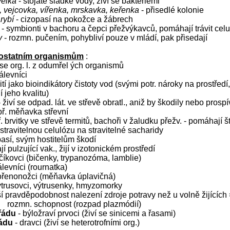
velká
- stojaté sladké vody, živí se bakteriemi
 vejcovka, vířenka, mrskavka, keřenka
- přisedlé kolonie
rybí
- cizopasí na pokožce a žábrech
i
- symbionti v bachoru a čepci přežvýkavců, pomáhají trávit cel
y
- rozmn. pučením, pohybliví pouze v mládí, pak přisedají
k ostatním organismům
:
 se org. l. z odumřel ých organismů
nálevníci
ití jako bioindikátory čistoty vod (svými potr. nároky na prostředí
jí jeho kvalitu)
 živí se odpad. lát. ve střevě obratl., aniž by škodily nebo prospí
př. měňavka střevní
ř. brvitky ve střevě termitů, bachoři v žaludku přežv. - pomáhají š
stravitelnou celulózu na stravitelné sacharidy
pasí, svým hostitelům škodí
í pulzující vak., žijí v izotonickém prostředí
bičíkovci (bičenky, trypanozóma, lamblie)
levníci (rournatka)
ořenonožci (měňavka úplavičná)
ýtrusovci, výtrusenky, hmyzomorky
í pravděpodobnost nalezení zdroje potravy než u volně žijících 
rozmn. schopnost (rozpad plazmódií)
řádu
- býložraví prvoci (živí se sinicemi a řasami)
řádu
- dravci (živí se heterotrofními org.)