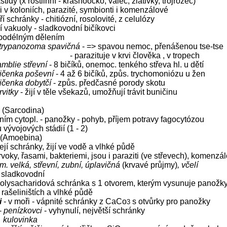
stidy (x rostlinní - krásnoočko, váleč, zlativky, trojrožec)
 i v koloniích, parazité, symbionti i komenzálové
oří schránky - chitiózní, rosolovité, z celulózy
ní vakuoly - sladkovodní bičíkovci
 podélným dělením
trypanozoma spavičná
- => spavou nemoc, přenášenou tse-tse
- parazituje v krvi člověka , v tropech
amblie střevní
- 8 bičíků, onemoc. tenkého střeva hl. u dětí
ičenka poševní
- 4 až 6 bičíků, způs. trychomoniózu u žen
ičenka dobytčí
- způs. předčasné porody skotu
rvitky
- žijí v těle všekazů, umožňují trávit buničinu
i
(Sarcodina)
ním cytopl. - panožky - pohyb, příjem potravy fagocytózou
u vývojových stádií (1 - 2)
(Amoebina)
ejí schránky, žijí ve vodě a vlhké půdě
prvoky, řasami, bakteriemi, jsou i paraziti (ve střevech), komenzá
m. velká, střevní, zubní, úplavičná
(krvavé průjmy)
, včelí
 sladkovodní
polysacharidová schránka s 1 otvorem, kterým vysunuje panožk
v rašeliništích a vlhké půdě
i
- v moři - vápnité schránky z CaCo
s otvůrky pro panožky
3
-
penízkovci
- vyhynulí, největší schránky
kulovinka