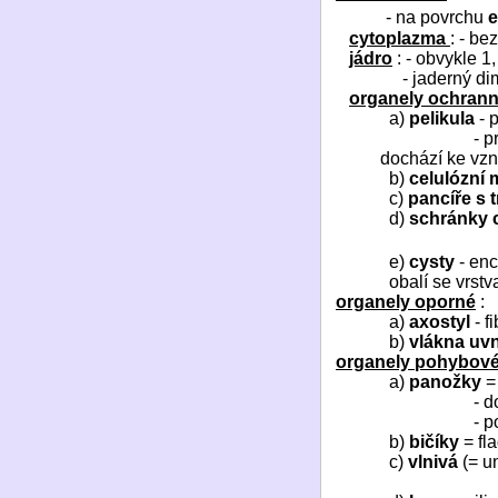
- na povrchu
e
cytoplazma
: - be
jádro
: - obvykle 1,
- jaderný di
organely ochran
a)
pelikula
- 
- p
dochází ke vznik
b)
celulózní
c)
pancíře s 
d)
schránky 
e)
cysty
- enc
obalí se vrst
organely oporné
:
a)
axostyl
- f
b)
vlákna uvn
organely pohybov
a)
panožky
= 
- 
- 
b)
bičíky
= fla
c)
vlnivá
(= un