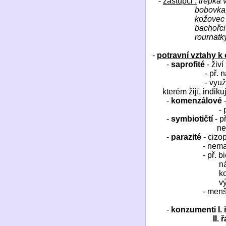
-
zástupci :
trepka 
bobovka,
kožovec 
bachořc
rournatk
-
potravní vztahy 
-
saprofité
- živí
- př. 
- využ
kterém žijí, indiku
-
komenzálové
-
- 
-
symbiotičtí
- p
ne
-
parazité
- cizo
- nemaj
- př. 
ná
k
v
- menš
-
konzumenti I. 
II. 