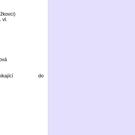
užkovci)
 vl.
dová
ikající
do