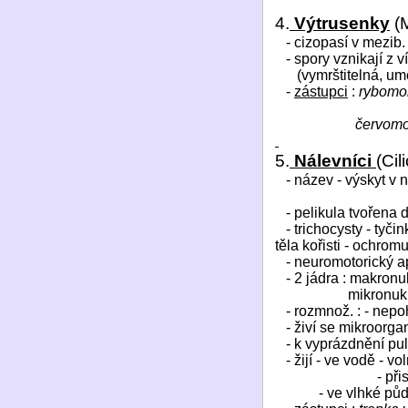
4.
Výtrusenky
(
- cizopasí v mezib.
- spory vznikají z v
(vymrštitelná, um
-
zástupci
:
rybomor
červomo
5.
Nálevníci
(Cil
- název - výskyt v
- pelikula tvořena 
- trichocysty - tyč
těla kořisti - ochromu
- neuromotorický a
- 2 jádra : makronu
mikronukl
- rozmnož. : - nepo
- živí se mikroorgan
- k vyprázdnění pul
- žijí - ve vodě - v
- př
- ve vlhké pů