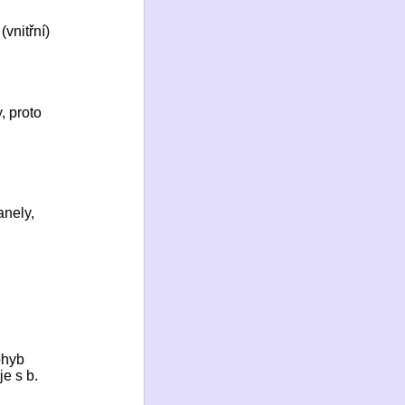
vnitřní)
, proto
anely,
pohyb
je s b.