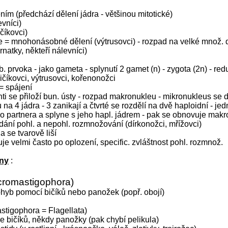
ním (předchází dělení jádra - většinou mitotické)
evníci)
číkovci)
e = mnohonásobné dělení (výtrusovci) - rozpad na velké množ. d
rnatky, někteří nálevníci)
b. prvoka - jako gameta - splynutí 2 gamet (n) - zygota (2n) - red
bičíkovci, výtrusovci, kořenonožci
= spájení
ti se přiloží bun. ústy - rozpad makronukleu - mikronukleus se d
na 4 jádra - 3 zanikají a čtvrté se rozdělí na dvě haploidní - je
do partnera a splyne s jeho hapl. jádrem - pak se obnovuje mak
ídání pohl. a nepohl. rozmnožování (dírkonožci, mřížovci)
ia se tvarově liší
je velmi často po oplození, specific. zvláštnost pohl. rozmnož.
ny
:
romastigophora)
ohyb pomocí bičíků nebo panožek (popř. obojí)
stigophora = Flagellata)
ce bičíků, někdy panožky (pak chybí pelikula)