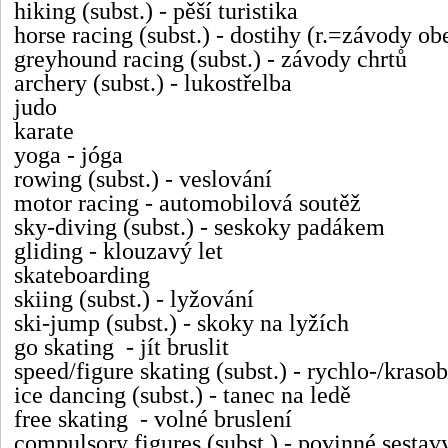
hiking (subst.) - pěší turistika
horse racing (subst.) - dostihy (r.=závody ob
greyhound racing (subst.) - závody chrtů
archery (subst.) - lukostřelba
judo
karate
yoga - jóga
rowing (subst.) - veslování
motor racing - automobilov
á soutěž
sky-diving (subst.) - seskoky padákem
gliding - klouzavý let
skateboarding
skiing (subst.) - lyžování
ski-jump (subst.) - skoky na lyžích
go skating - jít bruslit
speed/figure skating (subst.) - rychlo-/krasob
ice dancing (subst.) - tanec na ledě
free skating - volné bruslení
compulsory figures (subst.) - povinné sestav