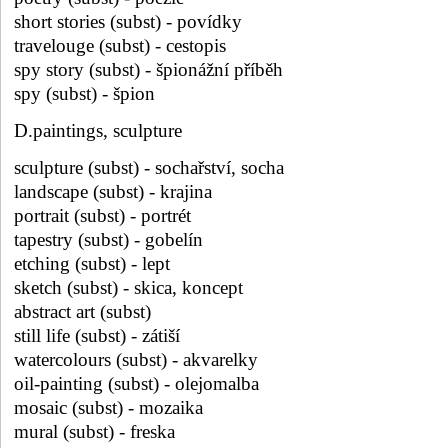
short stories (subst) - povídky
travelouge (subst) - cestopis
spy story (subst) - špionážní příběh
spy (subst) - špion
D.paintings, sculpture
sculpture (subst) - sochařství, socha
landscape (subst) - krajina
portrait (subst) - portrét
tapestry (subst) - gobelín
etching (subst) - lept
sketch (subst) - skica, koncept
abstract art (subst)
still life (subst) - zátiší
watercolours (subst) - akvarelky
oil-painting (subst) - olejomalba
mosaic (subst) - mozaika
mural (subst) - freska