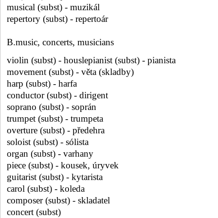
musical (subst) - muzikál
repertory (subst) - repertoár
B.music, concerts, musicians
violin (subst) - houslepianist (subst) - pianista
movement (subst) - věta (skladby)
harp (subst) - harfa
conductor (subst) - dirigent
soprano (subst) - soprán
trumpet (subst) - trumpeta
overture (subst) - předehra
soloist (subst) - sólista
organ (subst) - varhany
piece (subst) - kousek, úryvek
guitarist (subst) - kytarista
carol (subst) - koleda
composer (subst) - skladatel
concert (subst)