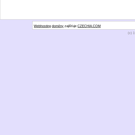
Webhosting
domény
zajišťuje
CZECHIA.COM
(c) 