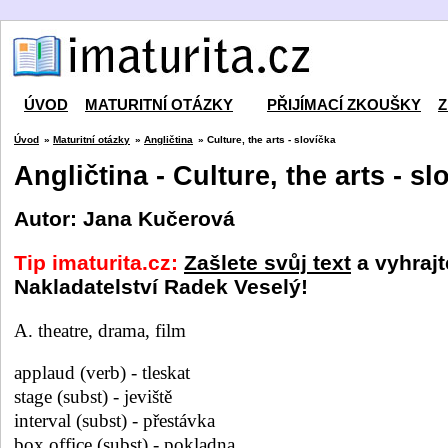
ÚVOD
MATURITNÍ OTÁZKY
PŘIJÍMACÍ ZKOUŠKY
Z
Úvod
»
Maturitní otázky
»
Angličtina
» Culture, the arts - slovíčka
Angličtina - Culture, the arts - sl
Autor: Jana Kučerová
Tip imaturita.cz:
Zašlete svůj text
a vyhrajt
Nakladatelství Radek Veselý!
A. theatre, drama, film
applaud (verb) - tleskat
stage (subst) - jeviště
interval (subst) - přestávka
box office (subst) - pokladna