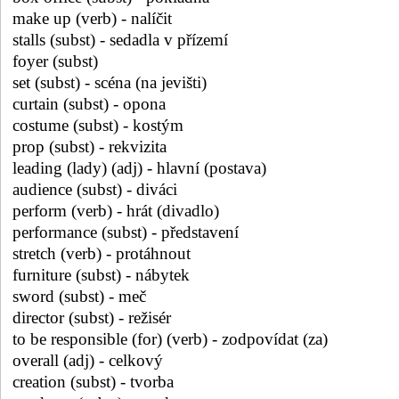
make up (verb) - nalíčit
stalls (subst) - sedadla v přízemí
foyer (subst)
set (subst) - scéna (na jevišti)
curtain (subst) - opona
costume (subst) - kostým
prop (subst) - rekvizita
leading (lady) (adj) - hlavní (postava)
audience (subst) - diváci
perform (verb) - hrát (divadlo)
performance (subst) - představení
stretch (verb) - protáhnout
furniture (subst) - nábytek
sword (subst) - meč
director (subst) - režisér
to be responsible (for) (verb) - zodpovídat (za)
overall (adj) - celkový
creation (subst) - tvorba