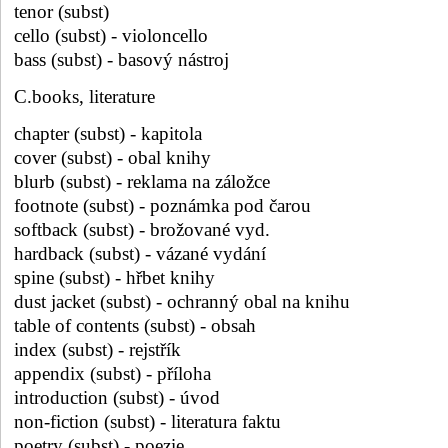
tenor (subst)
cello (subst) - violoncello
bass (subst) - basový nástroj
C.books, literature
chapter (subst) - kapitola
cover (subst) - obal knihy
blurb (subst) - reklama na záložce
footnote (subst) - poznámka pod čarou
softback (subst) - brožované vyd.
hardback (subst) - vázané vydání
spine (subst) - hřbet knihy
dust jacket (subst) - ochranný obal na knihu
table of contents (subst) - obsah
index (subst) - rejstřík
appendix (subst) - příloha
introduction (subst) - úvod
non-fiction (subst) - literatura faktu
poetry (subst) - poezie