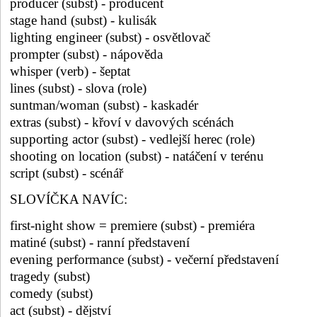
producer (subst) - producent
stage hand (subst) - kulisák
lighting engineer (subst) - osvětlovač
prompter (subst) - nápověda
whisper (verb) - šeptat
lines (subst) - slova (role)
suntman/woman (subst) - kaskadér
extras (subst) - křoví v davových scénách
supporting actor (subst) - vedlejší herec (role)
shooting on location (subst) - natáčení v terénu
script (subst) - scénář
SLOVÍČKA NAVÍC:
first-night show = premiere (subst) - premiéra
matiné (subst) - ranní představení
evening performance (subst) - večerní představení
tragedy (subst)
comedy (subst)
act (subst) - dějství