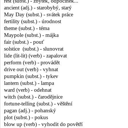
rest (subst.) - zbytek, odpočinek...
ancient (adj.) - starobybý, starý
May Day (subst.) - svátek práce
fertility (subst.) - úrodnost
theme (subst.) - téma
Maypole (subst.) - májka
fair (subst.) - pouť
solstice
(subst.) - slunovrat
lide (lit-lit) (verb) - zapalovat
perform (verb) - provádět
drive out (verb) - vyhnat
pumpkin (subst.) - tykev
lantern (subst.) - lampa
ward (verb) - odehnat
witch (subst.) - čarodějnice
fortune-telling (subst.) - věštění
pagan (adj.) - pohanský
plot (subst.) - pokus
blow up (verb) - vyhodit do povětří