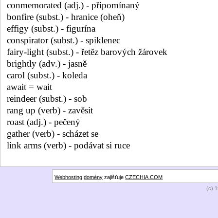
conmemorated (adj.) - připomínaný
bonfire (subst.) - hranice (oheň)
effigy (subst.) - figurína
conspirator (subst.) - spiklenec
fairy-light (subst.) - řetěz barových žárovek
brightly (adv.) - jasně
carol (subst.) - koleda
await = wait
reindeer (subst.) - sob
rang up (verb) - zavěsit
roast (adj.) - pečený
gather (verb) - scházet se
link arms (verb) - podávat si ruce
Webhosting
domény
zajišťuje
CZECHIA.COM
(c) 