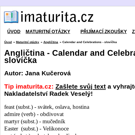
ÚVOD
MATURITNÍ OTÁZKY
PŘIJÍMACÍ ZKOUŠKY
Z
Úvod
»
Maturitní otázky
»
Angličtina
» Calendar and Celebrations - slovíčka
Angličtina - Calendar and Celebra
slovíčka
Autor: Jana Kučerová
Tip imaturita.cz:
Zašlete svůj text
a vyhrajt
Nakladatelství Radek Veselý!
feast (subst.) - svátek, oslava, hostina
admire (verb) - obdivovat
martyr (subst.) - mučedník
Easter
(subst.) - Velikonoce