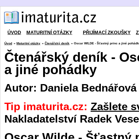
ÚVOD
MATURITNÍ OTÁZKY
PŘIJÍMACÍ ZKOUŠKY
Z
Úvod
»
Maturitní otázky
»
Čtenářský deník
» Oscar WILDE - Šťastný princ a jiné pohád
Čtenářský deník - Os
a jiné pohádky
Autor: Daniela Bednářová
Tip imaturita.cz:
Zašlete s
Nakladatelství Radek Vese
Oscar Wilde - Šťastný 