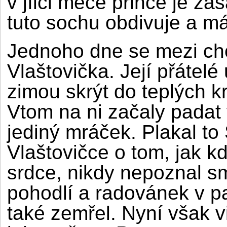
v jílci meče prince je za
tuto sochu obdivuje a má
Jednoho dne se mezi cho
Vlaštovička. Její přátelé
zimou skrýt do teplých k
Vtom na ni začaly padat 
jediný mráček. Plakal to
Vlaštovičce o tom, jak kd
srdce, nikdy nepoznal sm
pohodlí a radovánek v pal
také zemřel. Nyní však v