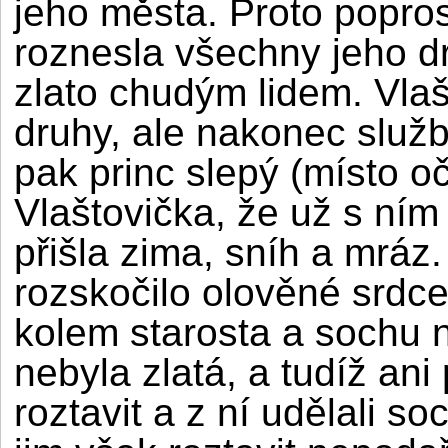
jeho města. Proto popro
roznesla všechny jeho dr
zlato chudým lidem. Vlaš
druhy, ale nakonec služb
pak princ slepý (místo oč
Vlaštovička, že už s ní
přišla zima, sníh a mráz.
rozskočilo olověné srdce
kolem starosta a sochu n
nebyla zlatá, a tudíž ani
roztavit a z ní udělali s