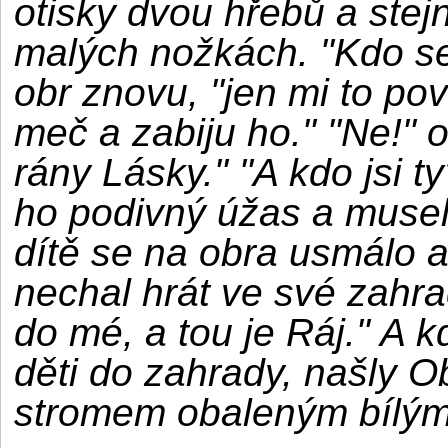
otisky dvou hřebů a stej
malých nožkách. "Kdo se 
obr znovu, "jen mi to po
meč a zabiju ho." "Ne!" 
rány Lásky." "A kdo jsi t
ho podivný úžas a musel
dítě se na obra usmálo a
nechal hrát ve své zahr
do mé, a tou je Ráj." A 
děti do zahrady, našly O
stromem obaleným bílými