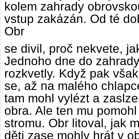
kolem zahrady obrovsko
vstup zakázán. Od té do
Obr
se divil, proč nekvete, ja
Jednoho dne do zahrady 
rozkvetly. Když pak však 
se, až na malého chlapce
tam mohl vylézt a zaslze
obra. Ale ten mu pomohl
stromu. Obr litoval, jak 
děti zase mohly hrát v 