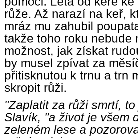
pomoci. Létá od keře ke
růže. Až narazí na keř, k
mráz mu zahubil poupata
takže toho roku nebude m
možnost, jak získat rudou
by musel zpívat za měsíč
přitisknutou k trnu a trn
skropit růži.
"Zaplatit za růži smrtí, t
Slavík, "a život je všem 
zeleném lese a pozorova