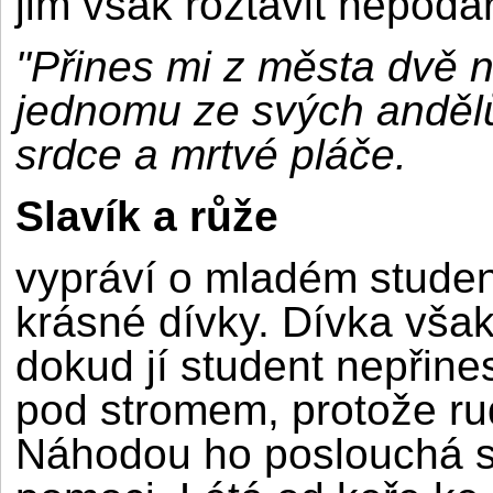
jim však roztavit nepodař
"Přines mi z města dvě n
jednomu ze svých andělů
srdce a mrtvé pláče.
Slavík a růže
vypráví o mladém student
krásné dívky. Dívka však
dokud jí student nepřine
pod stromem, protože ru
Náhodou ho poslouchá sl