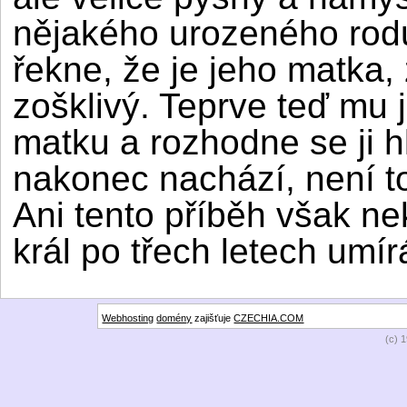
nějakého urozeného rod
řekne, že je jeho matka,
zošklivý. Teprve teď mu j
matku a rozhodne se ji h
nakonec nachází, není to
Ani tento příběh však n
král po třech letech umír
Webhosting
domény
zajišťuje
CZECHIA.COM
(c) 