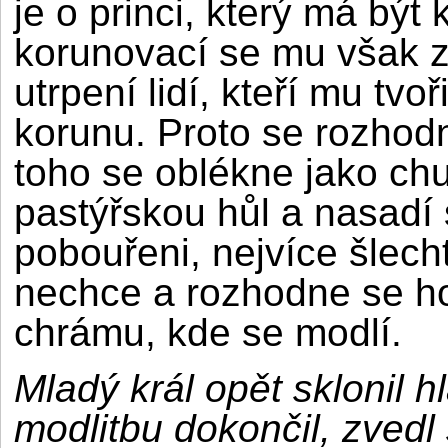
je o princi, který má být
korunovací se mu však z
utrpení lidí, kteří mu tvo
korunu. Proto se rozhodn
toho se oblékne jako ch
pastýřskou hůl a nasadí 
pobouřeni, nejvíce šlech
nechce a rozhodne se ho
chrámu, kde se modlí.
Mladý král opět sklonil h
modlitbu dokončil, zvedl