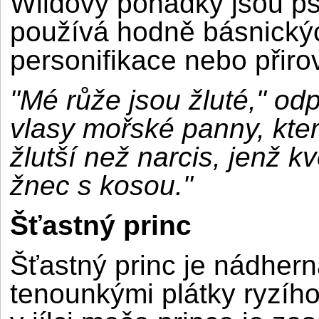
Wildovy pohádky jsou p
používá hodně básnickýc
personifikace nebo přiro
"Mé růže jsou žluté," odp
vlasy mořské panny, kter
žlutší než narcis, jenž k
žnec s kosou."
Šťastný princ
Šťastný princ je nádher
tenounkými plátky ryzího