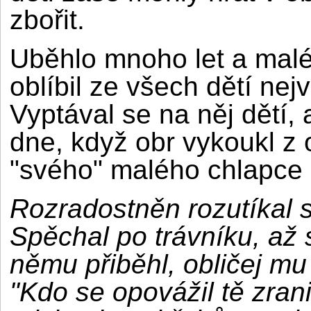
zbořit.
Uběhlo mnoho let a malé
oblíbil ze všech dětí nej
Vyptával se na něj dětí,
dne, když obr vykoukl z o
"svého" malého chlapce
Rozradostněn rozutíkal s
Spěchal po trávníku, až s
němu přiběhl, obličej mu
"Kdo se opovážil tě zran