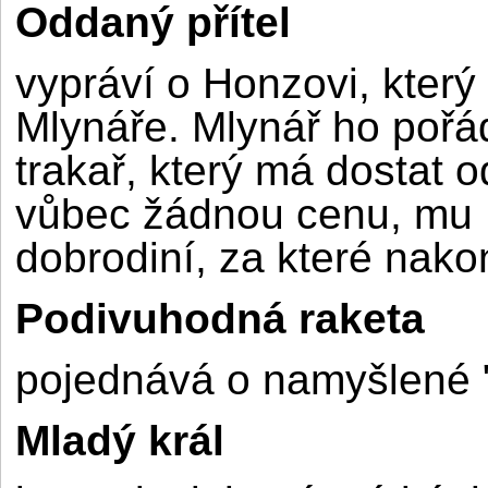
Oddaný přítel
vypráví o Honzovi, který 
Mlynáře. Mlynář ho pořá
trakař, který má dostat 
vůbec žádnou cenu, mu H
dobrodiní, za které nako
Podivuhodná raketa
pojednává o namyšlené "r
Mladý král