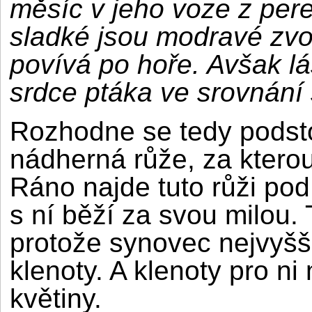
měsíc v jeho voze z pere
sladké jsou modravé zvon
povívá po hoře. Avšak lás
srdce ptáka ve srovnání
Rozhodne se tedy podsto
nádherná růže, za kterou
Ráno najde tuto růži po
s ní běží za svou milou.
protože synovec nejvyšší
klenoty. A klenoty pro ni
květiny.