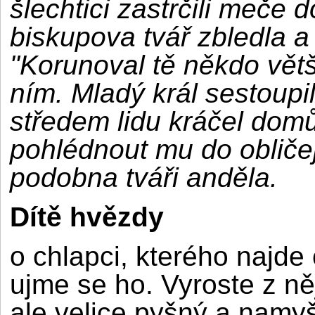
šlechtici zastrčili meče
biskupova tvář zbledla a
"Korunoval tě někdo větší
ním. Mladý král sestoupi
středem lidu kráčel dom
pohlédnout mu do obličej
podobna tváři anděla.
Dítě hvězdy
o chlapci, kterého najde
ujme se ho. Vyroste z ně
ale velice pyšný a namyš