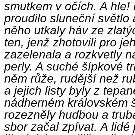
smutkem v očích. A hle
proudilo sluneční světlo
něho utkaly háv ze zlatýc
ten, jenž zhotovili pro j
zazelenala a rozkvetly na 
perly. A suché šípkové tr
něm růže, rudější než rubí
a jejich listy byly z tepa
nádherném královském š
rozezněly hudbou a truba
sbor začal zpívat. A lidé