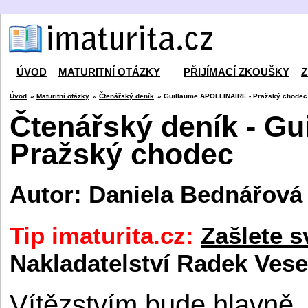
ÚVOD
MATURITNÍ OTÁZKY
PŘIJÍMACÍ ZKOUŠKY
Z
Úvod
»
Maturitní otázky
»
Čtenářský deník
» Guillaume APOLLINAIRE - Pražský chodec
Čtenářský deník - G
Pražský chodec
Autor: Daniela Bednářová
Tip imaturita.cz:
Zašlete s
Nakladatelství Radek Vese
Vítězstvím bude hlavně