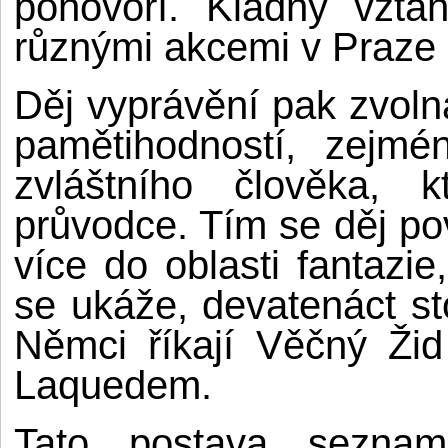
pohovoří. Kladný vzta
různými akcemi v Praze 
Děj vyprávění pak zvoln
pamětihodností, zejmé
zvláštního člověka,
průvodce. Tím se děj po
více do oblasti fantazi
se ukáže, devatenáct sto
Němci říkají Věčný Ži
Laquedem.
Tato postava sezna