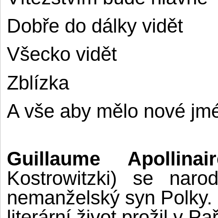
Dobře do dálky vidět
Všecko vidět
Zblízka
A vše aby mělo nové jm
Guillaume Apollin
Kostrowitzki) se nar
nemanželský syn Polky. D
literární život prožil v Pař