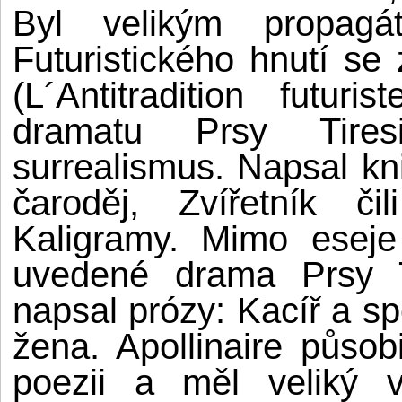
Byl velikým propagá
Futuristického hnutí se
(L´Antitradition futu
dramatu Prsy Tire
surrealismus. Napsal kn
čaroděj, Zvířetník či
Kaligramy. Mimo eseje 
uvedené drama Prsy T
napsal prózy: Kacíř a sp
žena. Apollinaire půso
poezii a měl veliký v