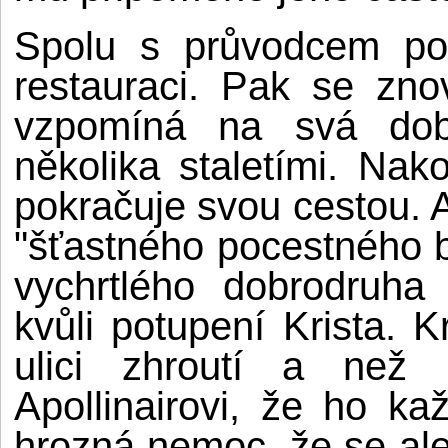
Spolu s průvodcem po
restauraci. Pak se zno
vzpomíná na svá dobro
několika staletími. Na
pokračuje svou cestou. 
"šťastného pocestného bez
vychrtlého dobrodruha
kvůli potupení Krista. 
ulici zhroutí a než
Apollinairovi, že ho k
hrozná nemoc, že se ale 