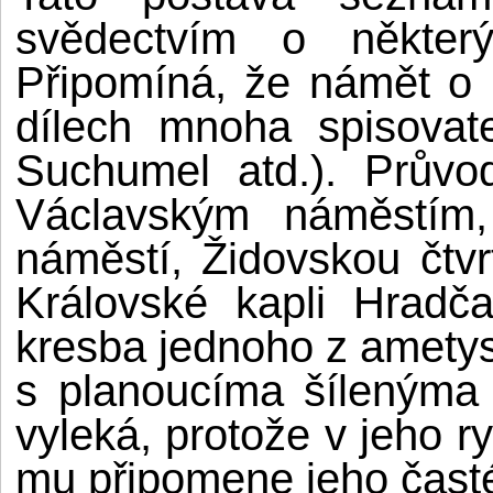
svědectvím o některýc
Připomíná, že námět o 
dílech mnoha spisovat
Suchumel atd.). Průvo
Václavským náměstím,
náměstí, Židovskou čtv
Královské kapli Hradč
kresba jednoho z ametys
s planoucíma šílenýma 
vyleká, protože v jeho ry
mu připomene jeho časté