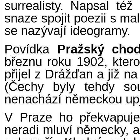
surrealisty. Napsal té
snaze spojit poezii s ma
se nazývají ideogramy.
Povídka
Pražský cho
březnu roku 1902, ktero
přijel z Drážďan a již na
(Čechy byly tehdy so
nenachází německou upj
V Praze ho překvapuje
neradi mluví německy, a