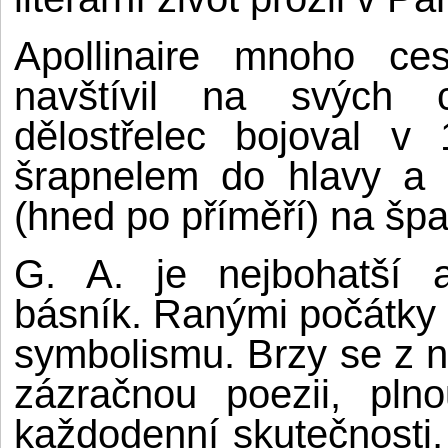
Apollinaire mnoho ce
navštívil na svých 
dělostřelec bojoval v
šrapnelem do hlavy a 
(hned po příměří) na špa
G. A. je nejbohatší a
básník. Ranými počátky 
symbolismu. Brzy se z n
zázračnou poezii, plno
každodenní skutečnosti,