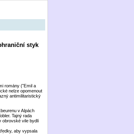
ohraniční styk
mi romány ("Emil a
snické nelze opomenout
ný antimilitaristický
kbeurenu v Alpách
obler. Tajný rada
 obrovské vile bydlí
tředky, aby vypsala