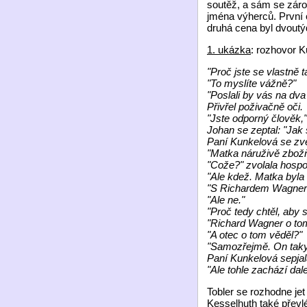
soutěž, a sám se záro
jména výherců. První 
druhá cena byl dvoutý
1. ukázka
: rozhovor 
"Proč jste se vlastně 
"To myslíte vážně?"
"Poslali by vás na dva
Přivřel poživačně oči.
"Jste odporný člověk,"
Johan se zeptal: "Jak
Paní Kunkelová se zve
"Matka náruživě zbož
"Cože?" zvolala hospo
"Ale kdež. Matka byla
"S Richardem Wagne
"Ale ne."
"Proč tedy chtěl, aby
"Richard Wagner o tom
"A otec o tom věděl?"
"Samozřejmě. On taky
Paní Kunkelová sepjala
"Ale tohle zachází dal
Tobler se rozhodne je
Kesselhuth také převlé