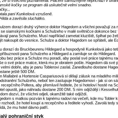
il, že si všechno poznamenal. Placení samozřejmě nepřichází v úvahu 
iamské kočky se program dá uskutečnit velmi snadno.
čky...
eptala paní Kunkelová vzrušeně.
Hilda a zavěsila sluchátko.
hulzem dorazí druhý výherce doktor Hagedorn a všichni považují za mi
7 se siamskými kočkami a Schulzeho v malé světničce dokonce bez v
vají pana Schulzeho. Musí například zametat kluziště, šplhat po žeb
t nakoupit do vesnice. Schulze a doktor Hagedorn se spřátelí, ale Ed
ytu dorazí do Bruckbeurenu Hildegard a hospodyně Kunkelová jako teti
 příbuznosti pana Schulzeho a Hildegard a zamiluje se do Hildegard.
dobu bez práce a Schulze mu poradí, aby poslal své práce tajnému rad
še o své práce matce, která mu je obratem pošle. Hagedorn dá své 
á velmi dobře, aby je panu Toblerovi zaslal. Zanedlouho dostane Hage
ostane ještě 500 DM.
n Mallabré a Hortensie Caspariusová si dělají zálusk na mladého mili
odstranění Schulzeho, neboť ten zastupuje Hagedornovi - jak si on sá
recepčního Poltera, aby přemluvil ředitele, že si hoteloví hosté na Sc
el opustit, jako náhradu dostane 200 DM. S ním odjíždějí i Kesselhut
orn dozví, že všichni odjeli, okamžitě také odjíždí.
agedorn s matkou pozván k tajnému radovi na večeři, kde mu Tobler
e rozhodl, že hotel koupí a recepčního a ředitele vyhodí. Zavolá ted
vídá, že mu hotel dávno patří.
Malý pohraniční styk