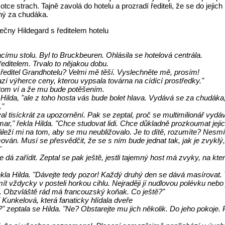
tce strach. Tajně zavolá do hotelu a prozradí řediteli, že se do jejich
ený za chudáka.
lečny Hildegard s ředitelem hotelu
címu stolu. Byl to Bruckbeuren. Ohlásila se hotelová centrála.
 ředitelem. Trvalo to nějakou dobu.
e ředitel Grandhotelu? Velmi mě těší. Vyslechněte mě, prosím!
zí výherce ceny, kterou vypsala továrna na cídící prostředky."
o tom ví a že mu bude potěšením.
a Hilda, "ale z toho hosta vás bude bolet hlava. Vydává se za chudáka, 
."
al tisíckrát za upozornění. Pak se zeptal, proč se multimilionář vyd
mar," řekla Hilda. "Chce studovat lidi. Chce důkladně prozkoumat jeji
záleží mi na tom, aby se mu neubližovalo. Je to dítě, rozumíte? Nes
mován. Musí se přesvědčit, že se s ním bude jednat tak, jak je zvyklý
"
se dá zařídit. Zeptal se pak ještě, jestli tajemný host má zvyky, na k
ekla Hilda. "Dávejte tedy pozor! Každý druhý den se dává masírovat.
 vždycky v posteli horkou cihlu. Nejraději jí nudlovou polévku nebo
ý. Obzvláště rád má francouzský koňak. Co ještě?"
 Kunkelová, která fanaticky hlídala dveře
 zeptala se Hilda. "Ne? Obstarejte mu jich několik. Do jeho pokoje.