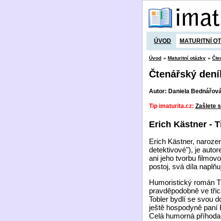
ÚVOD
MATURITNÍ O
Úvod
»
Maturitní otázky
»
Čte
Čtenářský dení
Autor: Daniela Bednářov
Tip imaturita.cz:
Zašlete s
Erich Kästner - 
Erich Kästner, naroz
detektivové"), je aut
ani jeho tvorbu filmov
postoj, svá díla napl
Humoristický román Tř
pravděpodobně ve třicá
Tobler bydlí se svou d
ještě hospodyně paní 
Celá humorná příhoda v