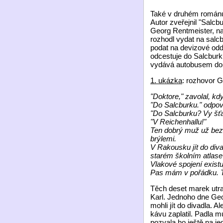
Také v druhém románu K
Autor zveřejnil "Salcb
Georg Rentmeister, na
rozhodl vydat na salc
podat na devizové odd
odcestuje do Salcburk
vydává autobusem do 
1. ukázka
: rozhovor 
"Doktore," zavolal, k
"Do Salcburku." odpov
"Do Salcburku? Vy šťa
"V Reichenhallu!"
Ten dobrý muž už bezt
brýlemi.
V Rakousku jít do div
starém školním atlase
Vlakové spojení existu
Pas mám v pořádku. T
Těch deset marek utrati
Karl. Jednoho dne Geor
mohli jít do divadla. 
kávu zaplatil. Padla m
pozvala ho ještě na 