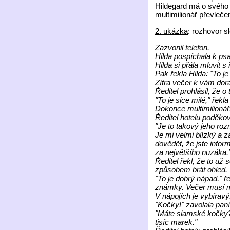
Hildegard má o svého o
multimilionář převleč
2. ukázka
: rozhovor s
Zazvonil telefon.
Hilda pospíchala k psa
Hilda si přála mluvit s
Pak řekla Hilda: "To j
Zítra večer k vám dora
Ředitel prohlásil, že 
"To je sice milé," řekl
Dokonce multimilionář
Ředitel hotelu poděkov
"Je to takový jeho roz
Je mi velmi blízký a 
dovědět, že jste infor
za největšího nuzáka.
Ředitel řekl, že to už 
způsobem brát ohled.
"To je dobrý nápad," ř
známky. Večer musí mít
V nápojích je vybírav
"Kočky!" zavolala paní
"Máte siamské kočky?"
tisíc marek."