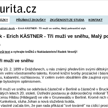
TÁZKY
PŘIJÍMACÍ ZKOUŠKY
ZKUŠENOSTI ZE STUDIA
KONTAKT
nářský deník
» Erich KÄSTNER - Tři muži ve sněhu, Malý pohraniční styk
k - Erich KÄSTNER - Tři muži ve sněhu, Malý p
á
vůj text
a vyhrajte knížků z Nakladatelství Radek Veselý!
Tři muži ve sněhu
ený 23. 2. 1899 v Drážďanech, u nás známý především svými dětský
orem velmi všestranného talentu. Kromě knižní tvorby prozaické i bá
ou, kabaretní, rozhlasovou. V celém svém obsáhlém díle zaujímá výraz
ňuje bytostným optimismem.
i muži ve sněhu se odehrává částečně v Berlíně a částečně v Bruc
tých letech 20. století. Ústřední postavou je dobrosrdečný milionář T
cerou Hildou (Hildegard) ve vile v Grunewaldu v Berlíně. Kromě nich v
Kunkelová, sluha Johan a nová služebná Isolda.
lastně začala tím, že pan rada přikázal "své továrně" na cídící pros