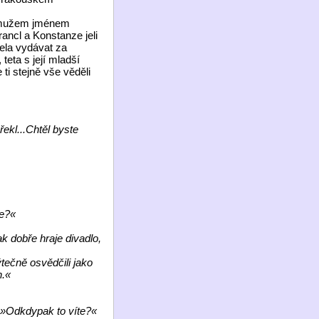
m mužem jménem
ancl a Konstanze jeli
sela vydávat za
 teta s její mladší
ti stejně vše věděli
ekl...Chtěl byste
ne?«
k dobře hraje divadlo,
tečně osvědčili jako
h.«
. »Odkdypak to víte?«