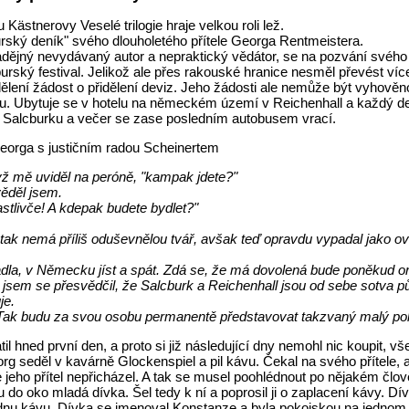
ästnerovy Veselé trilogie hraje velkou roli lež.
urský deník" svého dlouholetého přítele Georga Rentmeistera.
dějný nevydávaný autor a nepraktický vědátor, se na pozvání svého 
burský festival. Jelikož ale přes rakouské hranice nesměl převést v
ělení žádost o přidělení deviz. Jeho žádosti ale nemůže být vyhověno
u. Ubytuje se v hotelu na německém území v Reichenhall a každý d
Salcburku a večer se zase posledním autobusem vrací.
Georga s justičním radou Scheinertem
dyž mě uviděl na peróně, "kampak jdete?"
ěděl jsem.
stlivče! A kdepak budete bydlet?"
ak nemá příliš oduševnělou tvář, avšak teď opravdu vypadal jako o
adla, v Německu jíst a spát. Zdá se, že má dovolená bude poněkud or
 jsem se přesvědčil, že Salcburk a Reichenhall jsou od sebe sotva pů
je.
ak budu za svou osobu permanentě představovat takzvaný malý poh
l hned první den, a proto si již následující dny nemohl nic koupit, vše z
g seděl v kavárně Glockenspiel a pil kávu. Čekal na svého přítele, a
Ale jeho přítel nepřicházel. A tak se musel poohlédnout po nějakém člov
u do oko mladá dívka. Šel tedy k ní a poprosil ji o zaplacení kávy. D
jednu kávu. Dívka se jmenoval Konstanze a byla pokojskou na jedno