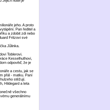
Jejich hotel je
lionáře jeho. A proto
ytápění. Pan ředitel a
říku a zdobit zdi nebo
uard Fritzovi své
čka Jůlinka.
ovi Toblerovi.
práce Kesselhuthovi,
dorn odpověď, že je
onáře a cestu, jak se
m přál - matku. Paní
hulzeho stěžují.
h, Hildegard a teta
 konečně všechno
y svému generálnímu