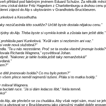
veň přihlásil pod falešným jménem Eduard Schulze. Za několik měsíc
cenu získal doktor Fritz Hagedorn z Charlottenburgu a druhou cenu p
denní zájezd do Alp s ubytováním v Grandhotelu Bruckbeuren.
Kunkelové a Kesselhutha
taky nezúčastnila této soutěže? Určitě byste dostala nějakou cenu."
 týdny do Alp. Třeba byste si vymkla kotník a zůstala tam ještě déle."
 prohlásila paní Kunkelová. "Kvůli vám si nezlomím ani vaz."
 si vede nová služebná?"
dla. "Ta u nás nezestárne. Proč se ta osoba vlastně jmenuje Isolda?
ňovala Richarda Wagnera," vysvětloval Johan.
dyně. "Nakonec je tahle Isolda ještě taky nemanželská!"
 vdaná."
rem?"
 se dítě jmenovalo Isolda? Co mu bylo potom?"
 všem přece neměl nejmenší tušení. Přála si to matka Isoldy."
 miloval Wagnera.
 buclaté ruce. "Já si dám ledacos líbit," řekla temně.
eko!"
t do Alp, ale převleče se za chudáka. Aby však nejel sám, musí se je
ci a ubytovat se v Bruckbeurenu jako zámožný majitel dobře prosperuj