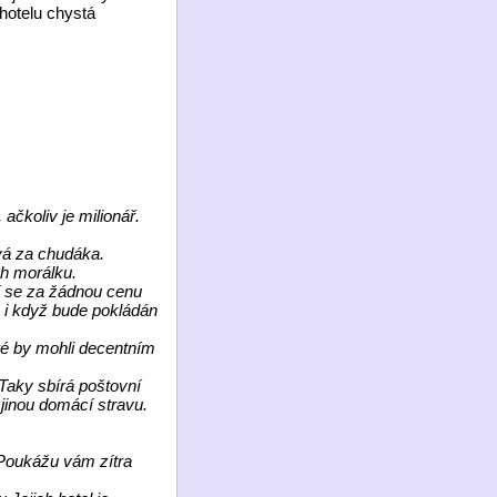
 hotelu chystá
ačkoliv je milionář.
ává za chudáka.
ch morálku.
mí se za žádnou cenu
, i když bude pokládán
teré by mohli decentním
 Taky sbírá poštovní
 jinou domácí stravu.
 Poukážu vám zítra