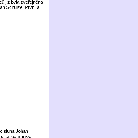
ů již byla zveřejněna
an Schulze. První a
"
ho sluha Johan
ící lodní linky.