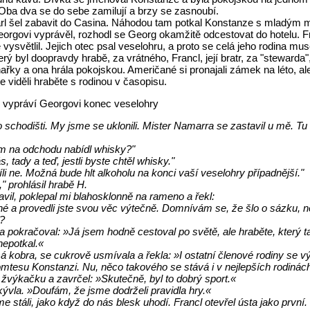
ba dva se do sebe zamilují a brzy se zasnoubí.
rl šel zabavit do Casina. Náhodou tam potkal Konstanze s mladý
eorgovi vyprávěl, rozhodl se Georg okamžitě odcestovat do hotelu. Fr
vysvětlil. Jejich otec psal veselohru, a proto se celá jeho rodina mu
erý byl doopravdy hrabě, za vrátného, Francl, její bratr, za "stewarda",
ařky a ona hrála pokojskou. Američané si pronajali zámek na léto, ale 
e viděli hraběte s rodinou v časopisu.
ě vypráví Georgovi konec veselohry
schodišti. My jsme se uklonili. Mister Namarra se zastavil u mě. Tu ř
ám na odchodu nabídl whisky?"
, tady a teď, jestli byste chtěl whisky."
víli ne. Možná bude hlt alkoholu na konci vaší veselohry případnější."
" prohlásil hrabě H.
avil, poklepal mi blahosklonně na rameno a řekl:
né a provedli jste svou věc výtečně. Domnívám se, že šlo o sázku, 
?
 pokračoval: »Já jsem hodně cestoval po světě, ale hraběte, který ta
nepotkal.«
á kobra, se cukrově usmívala a řekla: »I ostatní členové rodiny se vý
omtesu Konstanzi. Nu, něco takového se stává i v nejlepších rodinác
 žvýkačku a zavrčel: »Skutečně, byl to dobrý sport.«
ývla. »Doufám, že jsme dodrželi pravidla hry.«
e stáli, jako když do nás blesk uhodí. Francl otevřel ústa jako první