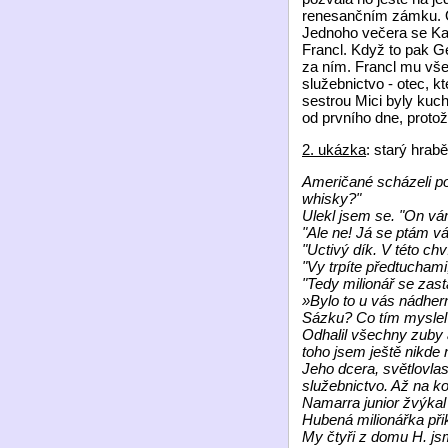
renesančním zámku. O
Jednoho večera se Ka
Francl. Když to pak G
za ním. Francl mu vše 
služebnictvo - otec, kt
sestrou Mici byly kuch
od prvního dne, protož
2. ukázka
: starý hrab
Američané scházeli po 
whisky?"
Ulekl jsem se. "On v
"Ale ne! Já se ptám vás
"Uctivý dík. V této ch
"Vy trpíte předtuchami,
"Tedy milionář se zast
»Bylo to u vás nádher
Sázku? Co tím myslel
Odhalil všechny zuby a
toho jsem ještě nikde 
Jeho dcera, světlovlas
služebnictvo. Až na k
Namarra junior žvýkal
Hubená milionářka přik
My čtyři z domu H. jsm