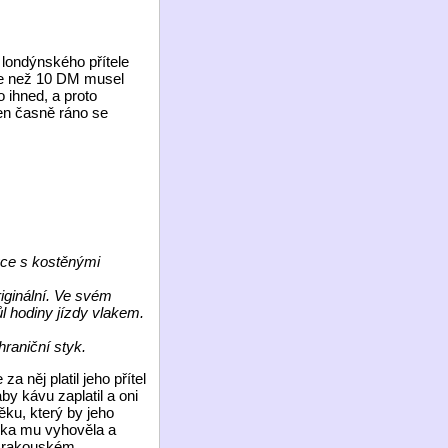
londýnského přítele
íce než 10 DM musel
 ihned, a proto
en časně ráno se
vce s kostěnými
iginální. Ve svém
l hodiny jízdy vlakem.
raniční styk.
a něj platil jeho přítel
by kávu zaplatil a oni
ěku, který by jeho
ívka mu vyhověla a
m rakouském