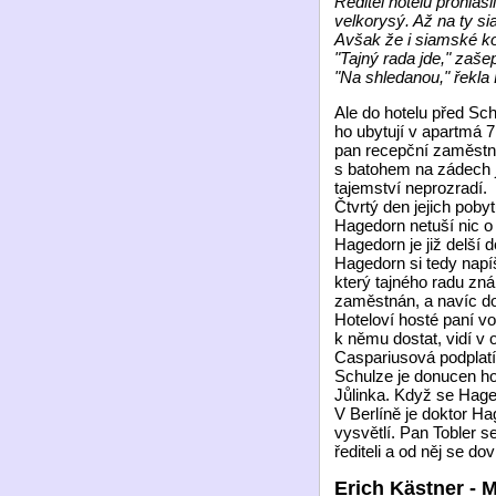
Ředitel hotelu prohlás
velkorysý. Až na ty s
Avšak že i siamské ko
"Tajný rada jde," zaš
"Na shledanou," řekla 
Ale do hotelu před Sc
ho ubytují v apartmá 
pan recepční zaměstná
s batohem na zádech jí
tajemství neprozradí.
Čtvrtý den jejich pob
Hagedorn netuší nic o
Hagedorn je již delší 
Hagedorn si tedy napí
který tajného radu zn
zaměstnán, a navíc d
Hoteloví hosté paní vo
k němu dostat, vidí v 
Caspariusová podplatí 
Schulze je donucen hot
Jůlinka. Když se Haged
V Berlíně je doktor H
vysvětlí. Pan Tobler s
řediteli a od něj se do
Erich Kästner - 